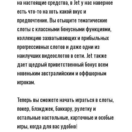
на настоящие средства, в Jet у нас наверное
есть что-то на хоть какой вкус и
предпочтение. Вы отыщите тематические
слоты с классными бонусными функциями,
коллекцию захватывающих и прибыльных
прогрессивных слотов и даже одни из
наилучших видеослотов в сети. Jet также
дает щедрый приветственный бонус всем
новеньким австралийским и оффшорным
игрокам.
Теперь вы сможете начать играться в слоты,
покер, блэкджек, баккару, рулетку и
остальные настольные, карточные и особые
игры, когда для вас удобно!