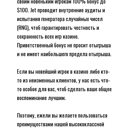
своим новеньким игрокам 100% бонус до
$100. Jet проводит внутренние аудиты и
испытания генератора случайных чисел
(RNG), чтоб гарантировать честность и
сохранность всех игр казино.
Приветственный бонус не просит отыгрыша
и не имеет наибольшего предела отыгрыша.
Если вы новейший игрок в казино либо кто-
то из неизменных клиентов, у нас есть что-
то особое для вас, чтоб сделать ваше общее
воспоминание лучшим.
Поэтому, ежели вы желаете пользоваться
преимуществами нашей высококлассной