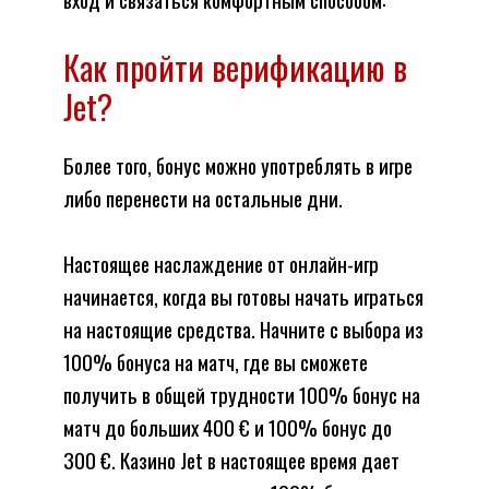
Как пройти верификацию в
Jet?
Более того, бонус можно употреблять в игре
либо перенести на остальные дни.
Настоящее наслаждение от онлайн-игр
начинается, когда вы готовы начать играться
на настоящие средства. Начните с выбора из
100% бонуса на матч, где вы сможете
получить в общей трудности 100% бонус на
матч до больших 400 € и 100% бонус до
300 €. Казино Jet в настоящее время дает