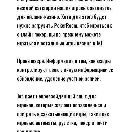
каждой категории наших игровых автоматов
для онлайн-казино. Хотя для этого будет
нужно загрузить PokerRoom, чтоб играться в
онлайн-покер, вы по-прежнему можете
играться в остальные игры казино в Jet.
Права юзера. Информация о том, как юзеры
контролируют свою личную информацию: ее
обновление, удаление учетной записи.
Jet дает непревзойденный опыт для
игроков, которые желают поразвлечься и
поиграть в захватывающие игры, такие как
игровые автоматы, рулетка, покер и почти
все другие.