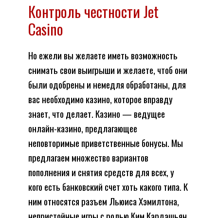
Контроль честности Jet
Casino
Но ежели вы желаете иметь возможность
снимать свои выигрыши и желаете, чтоб они
были одобрены и немедля обработаны, для
вас необходимо казино, которое вправду
знает, что делает. Казино — ведущее
онлайн-казино, предлагающее
неповторимые приветственные бонусы. Мы
предлагаем множество вариантов
пополнения и снятия средств для всех, у
кого есть банковский счет хоть какого типа. К
ним относятся разъем Льюиса Хэмилтона,
непристойные игры с ролью Ким Кардашьян,