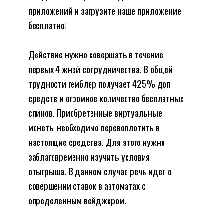
приложений и загрузите наше приложение
бесплатно!
Действие нужно совершать в течение
первых 4 жней сотрудничества. В общей
трудности гемблер получает 425% доп
средств и огромное количество бесплатных
спинов. Приобретенные виртуальные
монеты необходимо перевоплотить в
настоящие средства. Для этого нужно
заблаговременно изучить условия
отыгрыша. В данном случае речь идет о
совершении ставок в автоматах с
определенным вейджером.