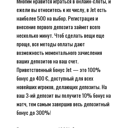
Многим нравится играться в онлайн-слоты, и
ежели вы относитесь к их числу, в Jet есть
наиболее 500 на выбор. Регистрация и
внесение первого депозита займет всего
несколько минут. Чтоб сделать вещи еще
проще, все методы оплаты дают
возможность моментального зачисления
ваших депозитов на ваш счет.
Приветственный бонус Jet — это 100%
бонус до 400 €, доступный для всех
новейших игроков, делающих депозиты. На
ваш 3-ий депозит вы получите 10% бонус на
матч, тем самым завершив весь депозитный
бонус до 300%!