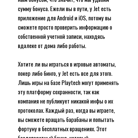
сумму бонуса. Ежели вы в пути, у Jet есть
приложение для Android и iOS, потому вы
сможете просто проверить информацию о
собственной учетной записи, находясь
вдалеке от дома либо работы.
Хотите ли вы играться в игровые автоматы,
покер либо бинго, у Jet есть все для этого.
Лишь игры на базе Playtech могут применять
эту платформу сохранности, так как
компания не публикует никакой инфы о их
протоколах. Каждый раз, когда вы играете,
вы сможете вращать барабаны и попытать
фортуну в бесплатных вращениях. Этот
бездепозитный бонус, который