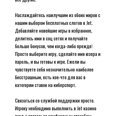
Наслаждайтесь наилучшим из обоих миров с
нашим выбором бесплатных слотов в Jet.
Добавляйте новейшие игры в избранное,
делитесь ими в соц сетях и получайте
больше бонусов, чем когда-либо прежде!
Просто выберите игру, сделайте имя юзера и
пароль, и вы готовы к игре. Ежели вы
чувствуете себя незначительно наиболее
бесстрашным, есть кое-что для вас в
категории ставок на киберспорт.
Связаться со службой поддержки просто.
Игроку необходимо выполнить в Jet казино
вход и связаться комфортным способом: