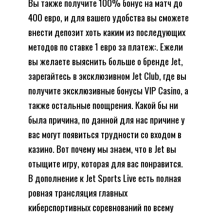
Вы также получите 100% бонус на матч до
400 евро, и для вашего удобства вы сможете
внести депозит хоть каким из последующих
методов по ставке 1 евро за платеж:. Ежели
вы желаете выяснить больше о бренде Jet,
зарегайтесь в эксклюзивном Jet Club, где вы
получите эксклюзивные бонусы VIP Casino, а
также остальные поощрения. Какой бы ни
была причина, по данной для нас причине у
вас могут появиться трудности со входом в
казино. Вот почему мы знаем, что в Jet вы
отыщите игру, которая для вас понравится.
В дополнение к Jet Sports Live есть полная
ровная трансляция главных
киберспортивных соревнований по всему