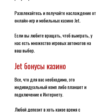
Развлекайтесь и получайте наслаждение от
онлайн-игр и мобильных казино Jet.
Если вы любите вращать, чтоб выиграть, у
нас есть множество игровых автоматов на
ваш выбор.
Jet бонусы казино
Все, что для вас необходимо, это
индивидуальный комп либо планшет и
подключение к Интернету.
Любой депозит в хоть какое время с