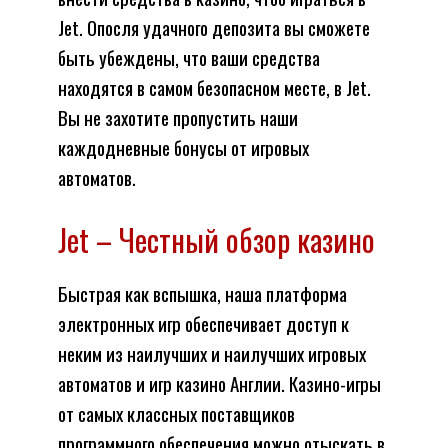
Jet. Опосля удачного депозита вы сможете
быть убеждены, что ваши средства
находятся в самом безопасном месте, в Jet.
Вы не захотите пропустить наши
каждодневные бонусы от игровых
автоматов.
Jet – Честный обзор казино
Быстрая как вспышка, наша платформа
электронных игр обеспечивает доступ к
неким из наилучших и наилучших игровых
автоматов и игр казино Англии. Казино-игры
от самых классных поставщиков
программного обеспечения можно отыскать в