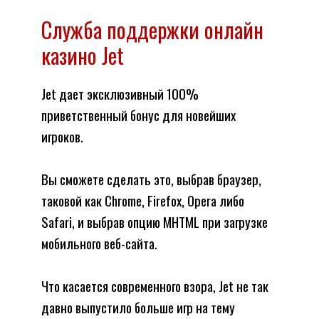
Служба поддержки онлайн
казино Jet
Jet дает эксклюзивный 100%
приветственный бонус для новейших
игроков.
Вы сможете сделать это, выбрав браузер,
таковой как Chrome, Firefox, Opera либо
Safari, и выбрав опцию MHTML при загрузке
мобильного веб-сайта.
Что касается современного взора, Jet не так
давно выпустило больше игр на тему