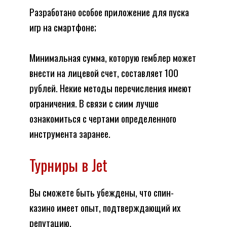
Разработано особое приложение для пуска
игр на смартфоне;
Минимальная сумма, которую гемблер может
внести на лицевой счет, составляет 100
рублей. Некие методы перечисления имеют
ограничения. В связи с сиим лучше
ознакомиться с чертами определенного
инструмента заранее.
Турниры в Jet
Вы сможете быть убеждены, что спин-
казино имеет опыт, подтверждающий их
репутацию.