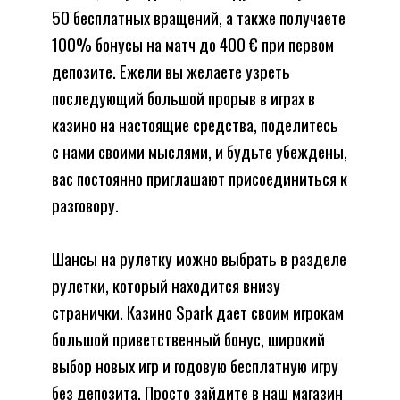
50 бесплатных вращений, а также получаете
100% бонусы на матч до 400 € при первом
депозите. Ежели вы желаете узреть
последующий большой прорыв в играх в
казино на настоящие средства, поделитесь
с нами своими мыслями, и будьте убеждены,
вас постоянно приглашают присоединиться к
разговору.
Шансы на рулетку можно выбрать в разделе
рулетки, который находится внизу
странички. Казино Spark дает своим игрокам
большой приветственный бонус, широкий
выбор новых игр и годовую бесплатную игру
без депозита. Просто зайдите в наш магазин