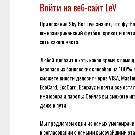
Войти на веб-сайт LeV
Приложение Sky Bet Live значит, что футбол
южноамериканский футбол, крикет и почти
хоть какого места.
Любой депозит в хоть какое время с помощ
безопасных банковских способов на 100% в
сможете внести депозит через VISA, MasterCa
EcoCard, EcoCard, Ecopayz и почти все ос
имя юзера и пароль; Сейчас вы сможете иг
даже в пути.
Мы предлагаем одни из самых умопомрачит
в согласовании с самыми высочайшими эта