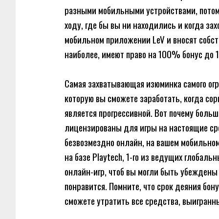
разными мобильными устройствами, потому
ходу, где бы вы ни находились и когда зах
мобильном приложении LeV и вносят собст
наиболее, имеют право на 100% бонус до 
Самая захватывающая изюминка самого огро
которую вы сможете заработать, когда сор
является прогрессивной. Вот почему больша
лицензированы для игры на настоящие ср
безвозмездно онлайн, на вашем мобильном
на базе Playtech, 1-го из ведущих глобал
онлайн-игр, чтоб вы могли быть убеждены 
понравится. Помните, что срок деяния бону
сможете утратить все средства, выигранн