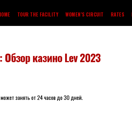
HOME
TOUR THE FACILITY
WOMEN’S CIRCUIT
RATES
: Обзор казино Lev 2023
 может занять от 24 часов до 30 дней.