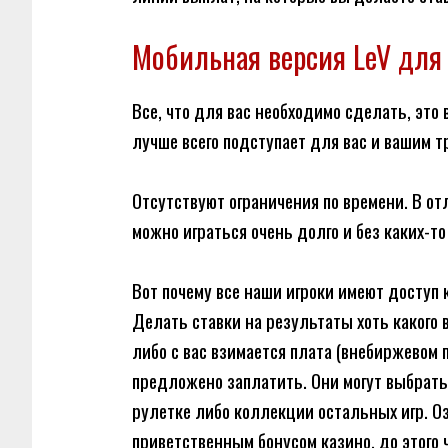
Мобильная версия LeV для
Все, что для вас необходимо сделать, это
лучше всего подступает для вас и вашим т
Отсутствуют ограничения по времени. В от
можно играться очень долго и без каких-то
Вот почему все наши игроки имеют доступ 
Делать ставки на результаты хоть какого 
либо с вас взимается плата (внебиржевом 
предложено заплатить. Они могут выбрать
рулетке либо коллекции остальных игр. 
приветственным бонусом казино, до этого 