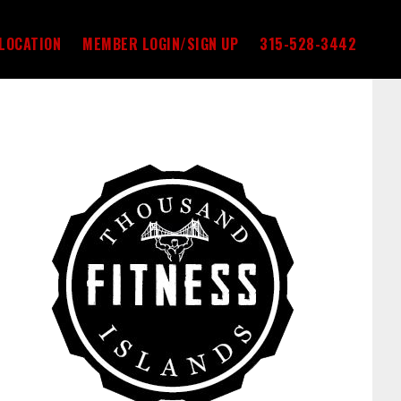
LOCATION
MEMBER LOGIN/SIGN UP
315-528-3442
Primary
Sidebar