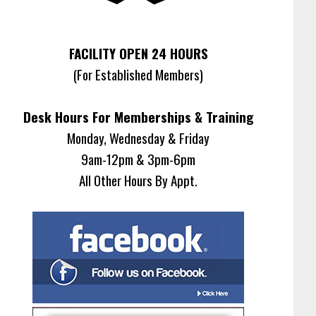
FACILITY OPEN 24 HOURS
(For Established Members)
Desk Hours For Memberships & Training
Monday, Wednesday & Friday
9am-12pm & 3pm-6pm
All Other Hours By Appt.