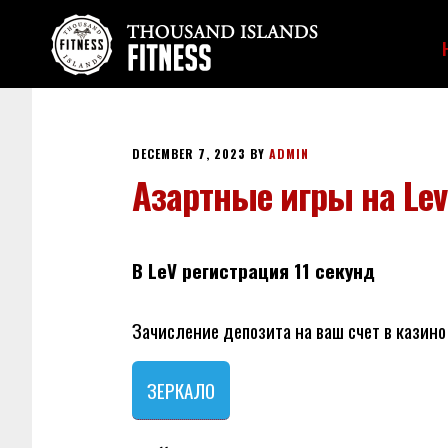
Skip
Skip
Skip
to
to
to
main
primary
footer
content
sidebar
DECEMBER 7, 2023
BY
ADMIN
Азартные игры на Lev
В LeV регистрация 11 секунд
Зачисление депозита на ваш счет в казино
ЗЕРКАЛО