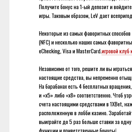
Получите бонус на 1-ый депозит и войдите
игры. Таковым образом, LeV дает всеприго
Некоторые из самых фаворитных способов
(NFC) и несколько наших самых фаворитны
eChecking, Visa и MasterCard.
игровой клуб 
Независимо от того, решите ли вы игратьс
настоящие средства, вы непременно отыщи
На барабанах есть 4 бесплатных вращения,
и «x5» либо «x8» соответственно. Чтоб уз
счета настоящими средствами в 1XBet, на
расположенную в лобби казино. Заработай
выиграйте до 5 раз больше ставки за одну
функции и приветственные бонусы!