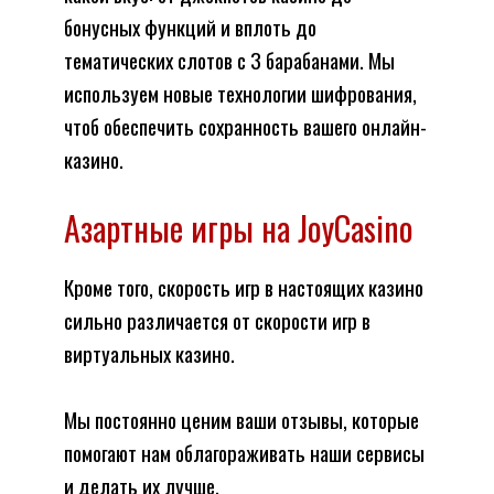
бонусных функций и вплоть до
тематических слотов с 3 барабанами. Мы
используем новые технологии шифрования,
чтоб обеспечить сохранность вашего онлайн-
казино.
Азартные игры на JoyCasino
Кроме того, скорость игр в настоящих казино
сильно различается от скорости игр в
виртуальных казино.
Мы постоянно ценим ваши отзывы, которые
помогают нам облагораживать наши сервисы
и делать их лучше.