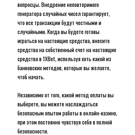
вопросцы. Внедрение неповторимого
генератора случайных чисел гарантирует,
что все транзакции будут честными и
случайными. Когда вы будете готовы
играться на настоящие средства, внесите
средства на собственный счет на настоящие
средства в 1XBet, используя хоть какой из
банковских методов, которые вы желаете,
чтоб начать.
Независимо от того, какой метод оплаты вы
выберете, вы можете наслаждаться
безопасным опытом работы в онлайн-казино,
при этом постоянно чувствуя себя в полной
безопасности.