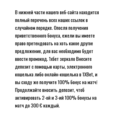
В нижней части нашего веб-сайта находится
полный перечень всех наших ссылок в
случайном порядке. Опосля получения
приветственного бонуса, ежели вы имеете
право претендовать на хоть какое другое
предложение, для вас необходимо будет
ввести промокод. 1хбет зеркало Внесите
депозит с помощью карты, электронного
кошелька либо онлайн-кошелька в 1XBet, и
вы сходу же получите 100% бонус на матч!
Продолжайте вносить депозит, чтоб
активировать 2-ой и 3-ий 100% бонусы на
матч до 300 € каждый.