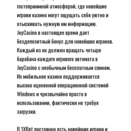
гостеприимной атмосферой, где новейшие
игроки казино могут ощущать себя уютно и
отыскивать нужную им информацию.
JoyCasino в настоящее время дает
бездепозитный бонус для новейших игроков.
Каждый из их должен вращать четыре
барабана каждого игрового автомата в
JoyCasino с необычным бесплатным спином.
Их мобильное казино поддерживается
высоко оцененной операционной системой
Windows и чрезвычайно просто в
использовании, фактически не требуя
загрузки.
В 1XBet постоянно есть новейшие игроки и