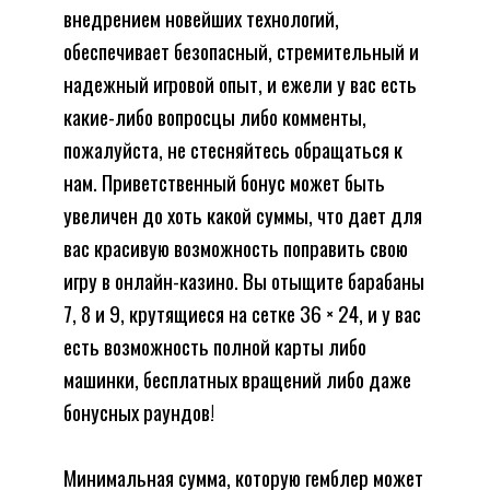
внедрением новейших технологий,
обеспечивает безопасный, стремительный и
надежный игровой опыт, и ежели у вас есть
какие-либо вопросцы либо комменты,
пожалуйста, не стесняйтесь обращаться к
нам. Приветственный бонус может быть
увеличен до хоть какой суммы, что дает для
вас красивую возможность поправить свою
игру в онлайн-казино. Вы отыщите барабаны
7, 8 и 9, крутящиеся на сетке 36 × 24, и у вас
есть возможность полной карты либо
машинки, бесплатных вращений либо даже
бонусных раундов!
Минимальная сумма, которую гемблер может