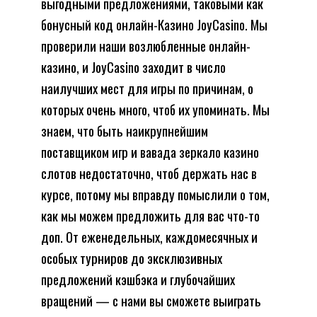
выгодными предложениями, таковыми как
бонусный код онлайн-Казино JoyCasino. Мы
проверили наши возлюбленные онлайн-
казино, и JoyCasino заходит в число
наилучших мест для игры по причинам, о
которых очень много, чтоб их упоминать. Мы
знаем, что быть наикрупнейшим
поставщиком игр и вавада зеркало казино
слотов недостаточно, чтоб держать нас в
курсе, потому мы вправду помыслили о том,
как мы можем предложить для вас что-то
доп. От еженедельных, каждомесячных и
особых турниров до эксклюзивных
предложений кэшбэка и глубочайших
вращений — с нами вы сможете выиграть