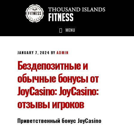
Skip
Skip
Skip
to
to
to
main
primary
footer
MENU
content
sidebar
JANUARY 7, 2024
BY
ADMIN
Бездепозитные и
обычные бонусы от
JoyCasino: JoyCasino:
отзывы игроков
Приветственный бонус JoyCasino