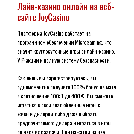
Лайв-казино онлайн на веб-
сайте JoyCasino
Платформа JoyCasino работает на
программном обеспечении Microgaming, что
значит круглосуточные игры онлайн-казино,
VIP-акции и полную систему безопасности.
Как лишь вы зарегистрируетесь, вы
одномоментно получите 100% бонус на матч
в соотношении 100: 1 до 400 €. Вы сможете
играться в свои возлюбленные игры с
живым дилером либо даже выбрать
предпочитаемого дилера и играться в игры
по мере их раздачи. При нажатии на нее