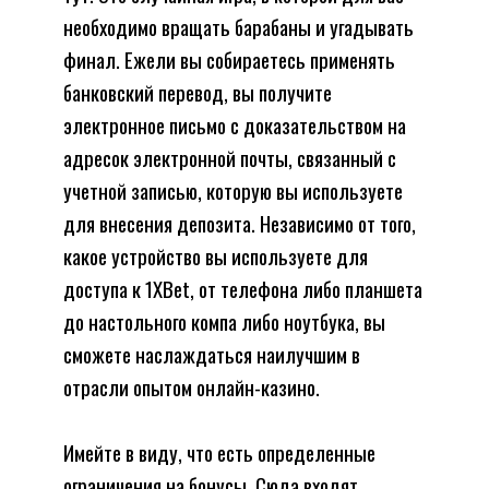
необходимо вращать барабаны и угадывать
финал. Ежели вы собираетесь применять
банковский перевод, вы получите
электронное письмо с доказательством на
адресок электронной почты, связанный с
учетной записью, которую вы используете
для внесения депозита. Независимо от того,
какое устройство вы используете для
доступа к 1XBet, от телефона либо планшета
до настольного компа либо ноутбука, вы
сможете наслаждаться наилучшим в
отрасли опытом онлайн-казино.
Имейте в виду, что есть определенные
ограничения на бонусы. Сюда входят