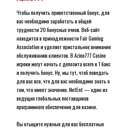
Чтобы получить приветственный бонус, для
вас необходимо заработать в общей
трудности 20 бонусных очков. Веб-сайт
находится в принадлежности Fair Gaming
Association и уделяет пристальное внимание
обслуживанию клиентов. В Azino777 Casino
игроки могут начать с депозита всего в 1 бакс
и получить бонус. Ну, мы тут, чтоб поведать
для вас все, что для вас необходимо знать о
том, что имеет значение. NetEnt — один из
ведущих глобальных поставщиков
программного обеспечения для казино.
Вы отыщите нужные для вас бесплатные