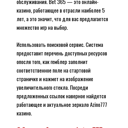
обслуживания. Bet 365 — это онлайн-
казино, работающее в отрасли наиболее 5
лет, а это значит, что для вас предлагается
множество игр на выбор.
Использовать поисковой сервис. Система
предоставит перечень доступных ресурсов
опосля того, как гемблер заполнит
соответственное поле на стартовой
страничке и нажмет на изображение
увеличительного стекла. Посреди
предложенных ссылок наверное найдется
работающее и актуальное зеркало Azino777
казино.