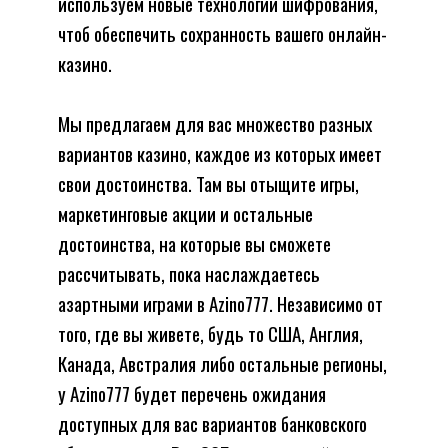
используем новые технологии шифрования,
чтоб обеспечить сохранность вашего онлайн-
казино.
Мы предлагаем для вас множество разных
вариантов казино, каждое из которых имеет
свои достоинства. Там вы отыщите игры,
маркетинговые акции и остальные
достоинства, на которые вы сможете
рассчитывать, пока наслаждаетесь
азартными играми в Azino777. Независимо от
того, где вы живете, будь то США, Англия,
Канада, Австралия либо остальные регионы,
у Azino777 будет перечень ожидания
доступных для вас вариантов банковского