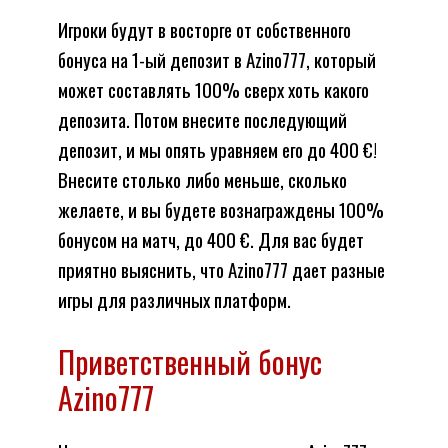
Игроки будут в восторге от собственного
бонуса на 1-ый депозит в Azino777, который
может составлять 100% сверх хоть какого
депозита. Потом внесите последующий
депозит, и мы опять уравняем его до 400 €!
Внесите столько либо меньше, сколько
желаете, и вы будете вознаграждены 100%
бонусом на матч, до 400 €. Для вас будет
приятно выяснить, что Azino777 дает разные
игры для различных платформ.
Приветственный бонус
Azino777