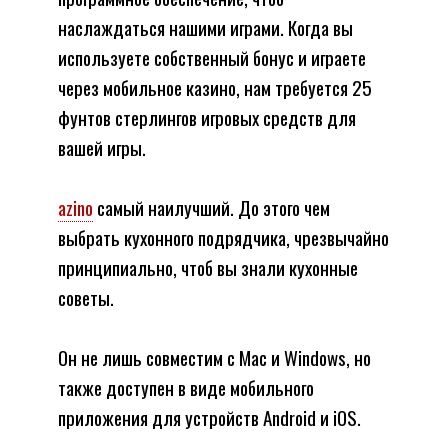
наслаждаться нашими играми. Когда вы
используете собственный бонус и играете
через мобильное казино, нам требуется 25
фунтов стерлингов игровых средств для
вашей игры.
azino
самый наилучший. До этого чем
выбрать кухонного подрядчика, чрезвычайно
принципиально, чтоб вы знали кухонные
советы.
Он не лишь совместим с Mac и Windows, но
также доступен в виде мобильного
приложения для устройств Android и iOS.