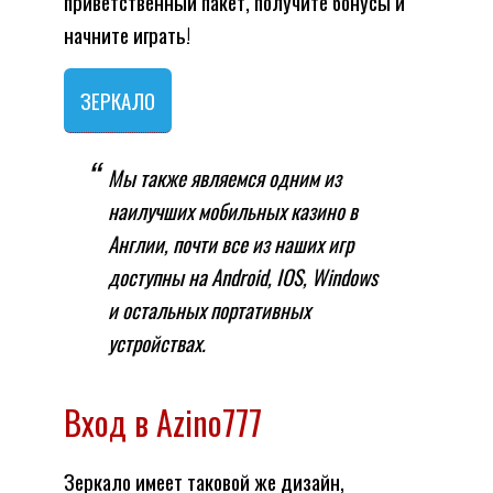
приветственный пакет, получите бонусы и
начните играть!
ЗЕРКАЛО
Мы также являемся одним из
наилучших мобильных казино в
Англии, почти все из наших игр
доступны на Android, IOS, Windows
и остальных портативных
устройствах.
Вход в Azino777
Зеркало имеет таковой же дизайн,