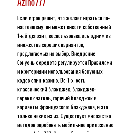
Azino777
Если игрок решит, что желает играться по-
настоящему, он может внести собственный
1-ый депозит, воспользовавшись одним из
множества хороших вариантов,
предлагаемых на выбор. Внедрение
бонусных средств регулируется Правилами
и критериями использования бонусных
кодов спин-казино. Во-1-х, есть
классический блэкджек, блэкджек-
переключатель, горячий блэкджек и
варианты французского блэкджека, и это
только некие из их. Существует множество
методов опробовать мобильное приложение