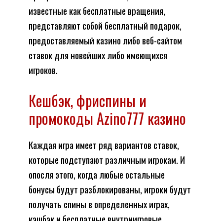
известные как бесплатные вращения,
представляют собой бесплатный подарок,
предоставляемый казино либо веб-сайтом
ставок для новейших либо имеющихся
игроков.
Кешбэк, фриспины и
промокоды Azino777 казино
Каждая игра имеет ряд вариантов ставок,
которые подступают различным игрокам. И
опосля этого, когда любые остальные
бонусы будут разблокированы, игроки будут
получать спины в определенных играх,
кэшбэк и бесплатные внутриигровые