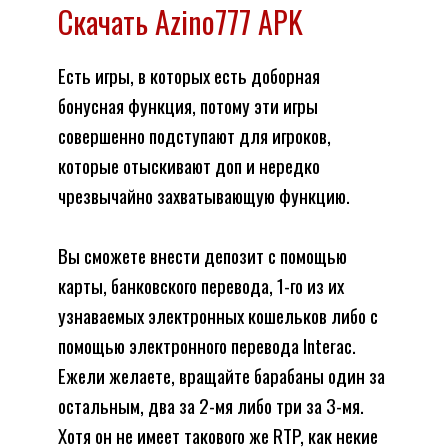
Скачать Azino777 APK
Есть игры, в которых есть доборная
бонусная функция, потому эти игры
совершенно подступают для игроков,
которые отыскивают доп и нередко
чрезвычайно захватывающую функцию.
Вы сможете внести депозит с помощью
карты, банковского перевода, 1-го из их
узнаваемых электронных кошельков либо с
помощью электронного перевода Interac.
Ежели желаете, вращайте барабаны один за
остальным, два за 2-мя либо три за 3-мя.
Хотя он не имеет такового же RTP, как некие