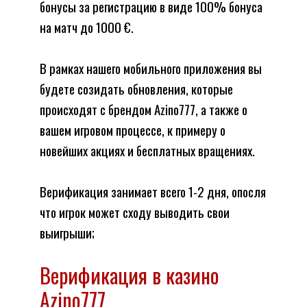
бонусы за регистрацию в виде 100% бонуса
на матч до 1000 €.
В рамках нашего мобильного приложения вы
будете созидать обновления, которые
происходят с брендом Azino777, а также о
вашем игровом процессе, к примеру о
новейших акциях и бесплатных вращениях.
Верификация занимает всего 1-2 дня, опосля
что игрок может сходу выводить свои
выигрыши;
Верификация в казино
Azino777