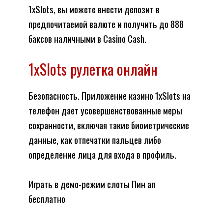
1xSlots, вы можете внести депозит в
предпочитаемой валюте и получить до 888
баксов наличными в Casino Cash.
1xSlots рулетка онлайн
Безопасность. Приложение казино 1xSlots на
телефон дает усовершенствованные меры
сохранности, включая такие биометрические
данные, как отпечатки пальцев либо
определение лица для входа в профиль.
Играть в демо-режим слоты Пин ап
бесплатно