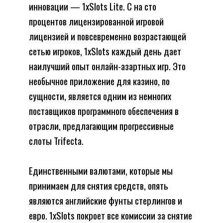
инновации — 1xSlots Lite. С на сто
процентов лицензированной игровой
лицензией и повсевременно возрастающей
сетью игроков, 1xSlots каждый день дает
наилучший опыт онлайн-азартных игр. Это
необычное приложение для казино, по
сущности, является одним из немногих
поставщиков программного обеспечения в
отрасли, предлагающим прогрессивные
слоты Trifecta.
Единственными валютами, которые мы
принимаем для снятия средств, опять
являются английские фунты стерлингов и
евро. 1xSlots покроет все комиссии за снятие