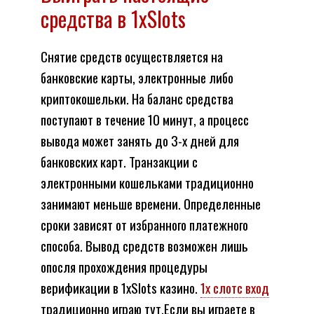
средства в 1xSlots
Снятие средств осуществляется на
банковские карты, электронные либо
криптокошельки. На баланс средства
поступают в течение 10 минут, а процесс
вывода может занять до 3-х дней для
банковских карт. Транзакции с
электронными кошельками традиционно
занимают меньше времени. Определенные
сроки зависят от избранного платежного
способа. Вывод средств возможен лишь
опосля прохождения процедуры
верификации в 1xSlots казино.
1х слотс вход
традиционно играю тут.Если вы играете в