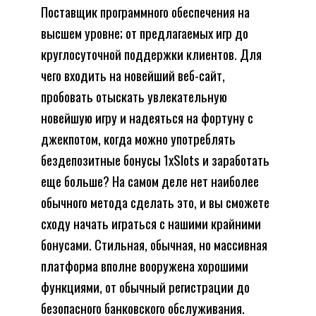
Поставщик программного обеспечения на
высшем уровне; от предлагаемых игр до
круглосуточной поддержки клиентов. Для
чего входить на новейший веб-сайт,
пробовать отыскать увлекательную
новейшую игру и надеяться на фортуну с
джекпотом, когда можно употреблять
бездепозитные бонусы 1xSlots и заработать
еще больше? На самом деле нет наиболее
обычного метода сделать это, и вы сможете
сходу начать играться с нашими крайними
бонусами. Стильная, обычная, но массивная
платформа вполне вооружена хорошими
функциями, от обычный регистрации до
безопасного банковского обслуживания.