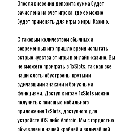
Опосля внесения депозита сумма будет
зачислена на счет игрока, где ее можно
будет применять для игры в игры Казино.
С таковым количеством обычных и
современных игр пришло время испытать
острые чувства от игры в онлайн-казино. Вы
не сможете проиграть в 1xSlots, так как все
наши слоты обустроены крутыми
одичавшими знаками и бонусными
функциями. Доступ к играм 1xSlots можно
получить с помощью мобильного
приложения 1xSlots, доступного для
устройств iOS либо Android. Мы с гордостью
объявляем о нашей крайней и величайшей