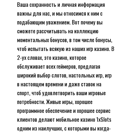
Ваша сохранность и личная информация
важны для нас, и мы относимся к ним с
подабающим уважением. Вот почему вы
сможете рассчитывать на коллекцию
моментальных бонусов, в том числе бонусы,
чтоб испытать всякую из наших игр казино. В
2-ух словах, это казино, которое
обслуживает всех геймеров, предлагая
широкий выбор слотов, настольных игр, игр
в настоящем времени и даже ставок на
спорт, чтоб удовлетворить ваши игровые
потребности. Живые игры, хорошее
программное обеспечение и хорошее сервис
клиентов делают мобильное казино 1xSlots
одним из наилучших, с которыми вы когда-