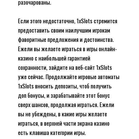
разочарованы.
Если этого недостаточно, 1xSlots стремится
предоставить своим наилучшим игрокам
фаворитные предложения и достоинства.
Ежели вы желаете играться в игры онлайн-
казино с наибольшей гарантией
сохранности, зайдите на веб-сайт 1xSlots
уже сейчас. Продолжайте игровые автоматы
1xSlots вносить депозиты, чтоб получить
доп бонусы, и зарабатывайте этот бонус
сверх шансов, продолжая играться. Ежели
вы не убеждены, в какие игры желаете
играться, в верхней части экрана казино
есть клавиша категории игры.