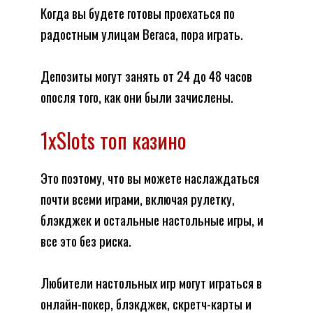
Когда вы будете готовы проехаться по
радостным улицам Вегаса, пора играть.
Депозиты могут занять от 24 до 48 часов
опосля того, как они были зачислены.
1xSlots топ казино
Это поэтому, что вы можете наслаждаться
почти всеми играми, включая рулетку,
блэкджек и остальные настольные игры, и
все это без риска.
Любители настольных игр могут играться в
онлайн-покер, блэкджек, скретч-карты и