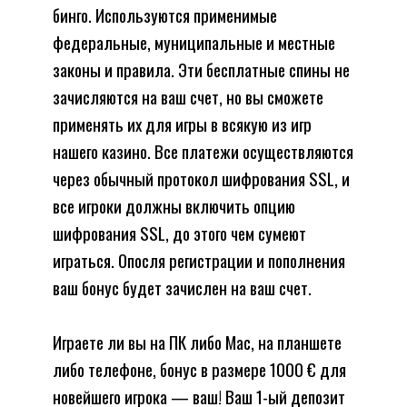
бинго. Используются применимые
федеральные, муниципальные и местные
законы и правила. Эти бесплатные спины не
зачисляются на ваш счет, но вы сможете
применять их для игры в всякую из игр
нашего казино. Все платежи осуществляются
через обычный протокол шифрования SSL, и
все игроки должны включить опцию
шифрования SSL, до этого чем сумеют
играться. Опосля регистрации и пополнения
ваш бонус будет зачислен на ваш счет.
Играете ли вы на ПК либо Mac, на планшете
либо телефоне, бонус в размере 1000 € для
новейшего игрока — ваш! Ваш 1-ый депозит