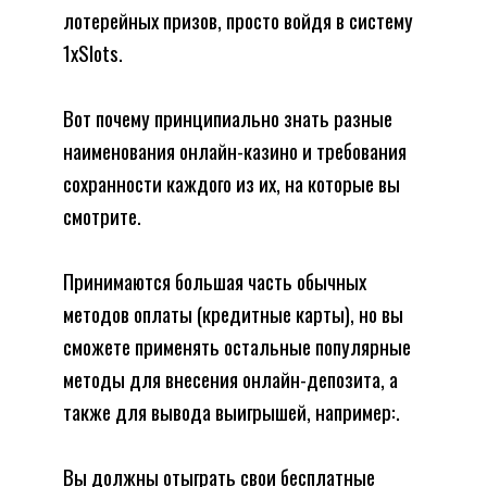
лотерейных призов, просто войдя в систему
1xSlots.
Вот почему принципиально знать разные
наименования онлайн-казино и требования
сохранности каждого из их, на которые вы
смотрите.
Принимаются большая часть обычных
методов оплаты (кредитные карты), но вы
сможете применять остальные популярные
методы для внесения онлайн-депозита, а
также для вывода выигрышей, например:.
Вы должны отыграть свои бесплатные