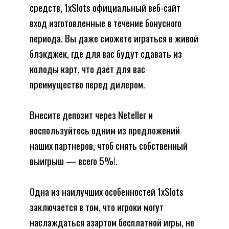
средств, 1xSlots официальный веб-сайт
вход изготовленные в течение бонусного
периода. Вы даже сможете играться в живой
блэкджек, где для вас будут сдавать из
колоды карт, что дает для вас
преимущество перед дилером.
Внесите депозит через Neteller и
воспользуйтесь одним из предложений
наших партнеров, чтоб снять собственный
выигрыш — всего 5%!.
Одна из наилучших особенностей 1xSlots
заключается в том, что игроки могут
наслаждаться азартом бесплатной игры, не