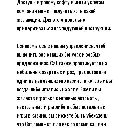
Доступ к игровому софту и иным услугам
компании может получить хоть какой
желающий. Для этого довольно
придерживаться последующей инструкции:
Ознакомьтесь с нашим управлением, чтоб
выяснить все о наших бонусах и особых
предложениях. Cat также практикуется на
мобильных азартных играх, предоставляя
одни из наилучших игр казино, в которые вы
когда-либо игрались на ходу. Ежели вы
желаете играться в игровые автоматы,
настольные игры либо любые остальные
игры в казино, вы сможете быть убеждены,
что Cat поможет для вас со всеми вашими