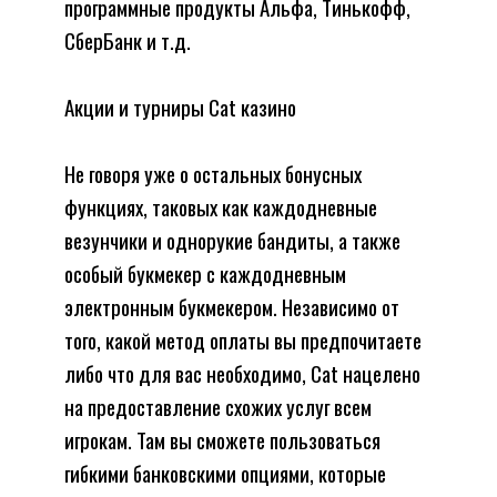
программные продукты Альфа, Тинькофф,
СберБанк и т.д.
Акции и турниры Cat казино
Не говоря уже о остальных бонусных
функциях, таковых как каждодневные
везунчики и однорукие бандиты, а также
особый букмекер с каждодневным
электронным букмекером. Независимо от
того, какой метод оплаты вы предпочитаете
либо что для вас необходимо, Cat нацелено
на предоставление схожих услуг всем
игрокам. Там вы сможете пользоваться
гибкими банковскими опциями, которые