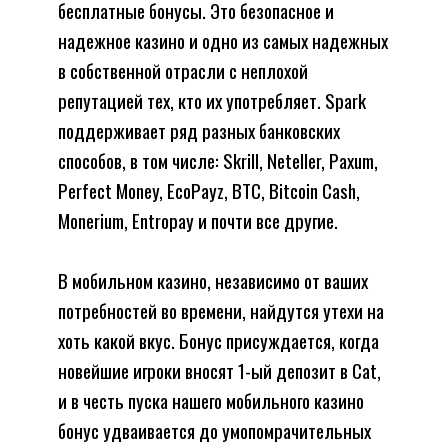
бесплатные бонусы. Это безопасное и
надежное казино и одно из самых надежных
в собственной отрасли с неплохой
репутацией тех, кто их употребляет. Spark
поддерживает ряд разных банковских
способов, в том числе: Skrill, Neteller, Paxum,
Perfect Money, EcoPayz, BTC, Bitcoin Cash,
Monerium, Entropay и почти все другие.
В мобильном казино, независимо от ваших
потребностей во времени, найдутся утехи на
хоть какой вкус. Бонус присуждается, когда
новейшие игроки вносят 1-ый депозит в Cat,
и в честь пуска нашего мобильного казино
бонус удваивается до умопомрачительных