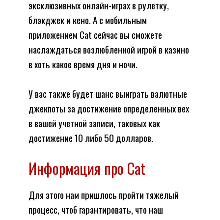
эксклюзивных онлайн-играх в рулетку,
блэкджек и кено. А с мобильным
приложением Cat сейчас вы сможете
наслаждаться возлюбленной игрой в казино
в хоть какое время дня и ночи.
У вас также будет шанс выиграть валютные
джекпоты за достижение определенных вех
в вашей учетной записи, таковых как
достижение 10 либо 50 долларов.
Информация про Cat
Для этого нам пришлось пройти тяжелый
процесс, чтоб гарантировать, что наш