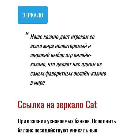
ЗЕРКАЛО
Наше казино дает игрокам со
всего мира неповторимый и
широкий выбор игр онлайн-
казино, что делает нас одним из
самых фаворитных онлайн-казино
в мире.
Ссылка на зеркало Cat
Приложения узнаваемых банков. Пополнить
баланс посодействуют уникальные