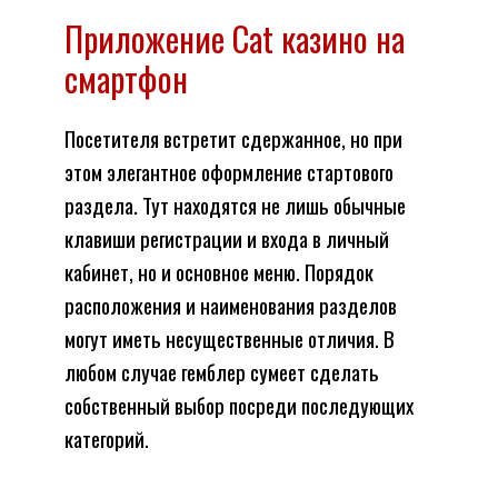
Приложение Cat казино на
смартфон
Посетителя встретит сдержанное, но при
этом элегантное оформление стартового
раздела. Тут находятся не лишь обычные
клавиши регистрации и входа в личный
кабинет, но и основное меню. Порядок
расположения и наименования разделов
могут иметь несущественные отличия. В
любом случае гемблер сумеет сделать
собственный выбор посреди последующих
категорий.