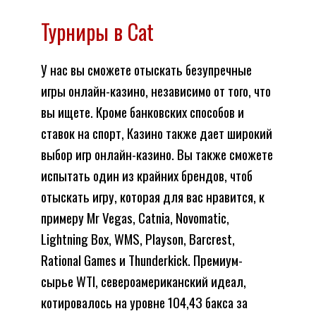
Турниры в Cat
У нас вы сможете отыскать безупречные
игры онлайн-казино, независимо от того, что
вы ищете. Кроме банковских способов и
ставок на спорт, Казино также дает широкий
выбор игр онлайн-казино. Вы также сможете
испытать один из крайних брендов, чтоб
отыскать игру, которая для вас нравится, к
примеру Mr Vegas, Catnia, Novomatic,
Lightning Box, WMS, Playson, Barcrest,
Rational Games и Thunderkick. Премиум-
сырье WTI, североамериканский идеал,
котировалось на уровне 104,43 бакса за