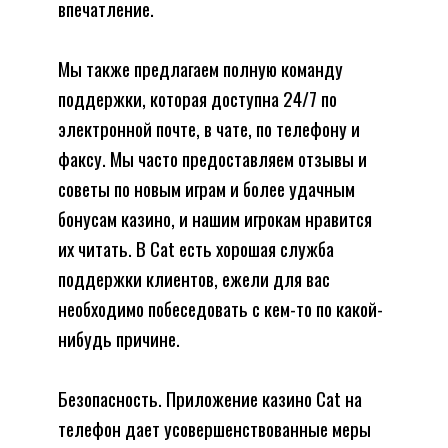
впечатление.
Мы также предлагаем полную команду
поддержки, которая доступна 24/7 по
электронной почте, в чате, по телефону и
факсу. Мы часто предоставляем отзывы и
советы по новым играм и более удачным
бонусам казино, и нашим игрокам нравится
их читать. В Cat есть хорошая служба
поддержки клиентов, ежели для вас
необходимо побеседовать с кем-то по какой-
нибудь причине.
Безопасность. Приложение казино Cat на
телефон дает усовершенствованные меры