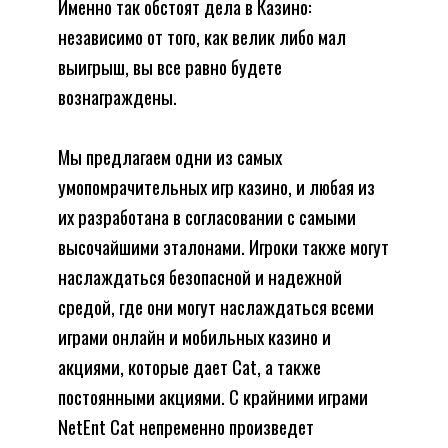
Именно так обстоят дела в Казино:
независимо от того, как велик либо мал
выигрыш, вы все равно будете
вознаграждены.
Мы предлагаем одни из самых
умопомрачительных игр казино, и любая из
их разработана в согласовании с самыми
высочайшими эталонами. Игроки также могут
наслаждаться безопасной и надежной
средой, где они могут наслаждаться всеми
играми онлайн и мобильных казино и
акциями, которые дает Cat, а также
постоянными акциями. С крайними играми
NetEnt Cat непременно произведет