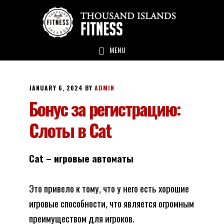
Skip
Skip
Skip
to
to
to
main
primary
footer
MENU
content
sidebar
JANUARY 6, 2024
BY
ADMIN
Бонус за регистрацию:
Слоты в Cat
Cat – игровые автоматы
Это привело к тому, что у него есть хорошие
игровые способности, что является огромным
преимуществом для игроков.