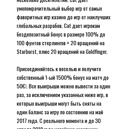
умопомрачительный выбор игр от самых
фаворитных игр казино до игр от наилучших
глобальных разрабов. Cat дает игрокам
бездепозитный бонус в размере 100% до
100 фунтов стерлингов + 20 вращений на
Starburst, плюс 20 вращений на Goldfinger.
Присоединяйтесь к веселью и получите
собственный 1-ый 1500% бонус на матч до
50€!. Все выигрыши можно вывести за один
раз, за исключением указанных ниже игр, в
которых выигрыши могут быть сняты на
один баланс за игру по состоянию на май
2017 года. С реального момента и до 30
апреля 2018 года новейшие участники