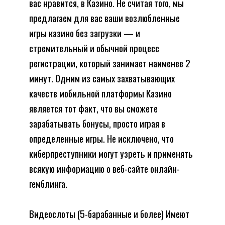
вас нравится, в Казино. Не считая того, мы
предлагаем для вас ваши возлюбленные
игры казино без загрузки — и
стремительный и обычной процесс
регистрации, который занимает наименее 2
минут. Одним из самых захватывающих
качеств мобильной платформы Казино
является тот факт, что вы сможете
зарабатывать бонусы, просто играя в
определенные игры. Не исключено, что
киберпреступники могут узреть и применять
всякую информацию о веб-сайте онлайн-
гемблинга.
Видеослоты (5-барабанные и более) Имеют