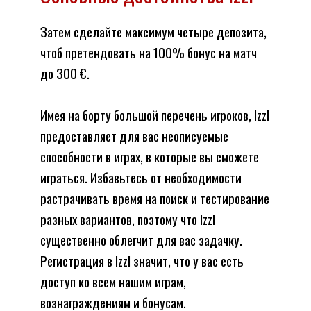
Затем сделайте максимум четыре депозита,
чтоб претендовать на 100% бонус на матч
до 300 €.
Имея на борту большой перечень игроков, IzzI
предоставляет для вас неописуемые
способности в играх, в которые вы сможете
играться. Избавьтесь от необходимости
растрачивать время на поиск и тестирование
разных вариантов, поэтому что IzzI
существенно облегчит для вас задачку.
Регистрация в IzzI значит, что у вас есть
доступ ко всем нашим играм,
вознаграждениям и бонусам.