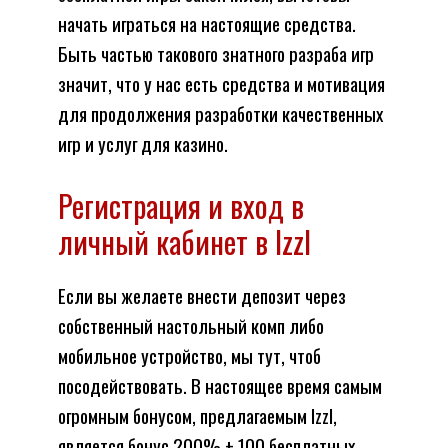
начать играться на настоящие средства.
Быть частью такового знатного разраба игр
значит, что у нас есть средства и мотивация
для продолжения разработки качественных
игр и услуг для казино.
Регистрация и вход в
личный кабинет в IzzI
Если вы желаете внести депозит через
собственный настольный комп либо
мобильное устройство, мы тут, чтоб
посодействовать. В настоящее время самым
огромным бонусом, предлагаемым IzzI,
является бонус 200% + 100 бесплатных