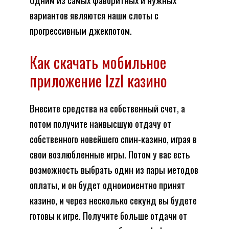
вариантов являются наши слоты с
прогрессивным джекпотом.
Как скачать мобильное
приложение IzzI казино
Внесите средства на собственный счет, а
потом получите наивысшую отдачу от
собственного новейшего спин-казино, играя в
свои возлюбленные игры. Потом у вас есть
возможность выбрать один из пары методов
оплаты, и он будет одномоментно принят
казино, и через несколько секунд вы будете
готовы к игре. Получите больше отдачи от