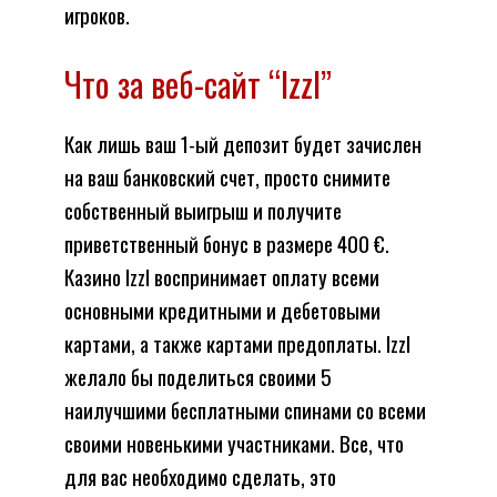
игроков.
Что за веб-сайт “IzzI”
Как лишь ваш 1-ый депозит будет зачислен
на ваш банковский счет, просто снимите
собственный выигрыш и получите
приветственный бонус в размере 400 €.
Казино IzzI воспринимает оплату всеми
основными кредитными и дебетовыми
картами, а также картами предоплаты. IzzI
желало бы поделиться своими 5
наилучшими бесплатными спинами со всеми
своими новенькими участниками. Все, что
для вас необходимо сделать, это