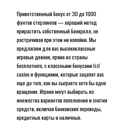
Приветственный бонус от 30 до 1000
фунтов стерлингов — хороший метод
прирастить собственный банкролл, не
растрачивая при этом ни копейки. Мы
предлагаем для вас высококлассные
игровые деяния, прямо из страны
бесплатного, с классными бонусами IzzI
casino и функциями, которые зацепят вас
еще до того, как вы сыграете хотя бы одно
вращение. Игроки могут выбирать из
множества вариантов пополнения и снятия
средств, включая банковские переводы,
кредитные карты и наличные.