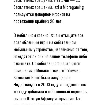
бесплатных вращений. IzzI и Microgaming
пользуются доверием игроков на
протяжении крайних 20 лет.
В мобильном казино IzzI вы отыщите все
возлюбленные игры на собственном
мобильном устройстве, независимо от того,
находятся ли они на вашем телефоне либо
планшете. Со собственного начального
помещения в Монако Treasure ‘n’dowas;
Компания Island была запущена в
Нидерландах в 2003 году и позднее в том
же году добавила в собственный перечень
рынков Южную Африку и Германию. IzzI