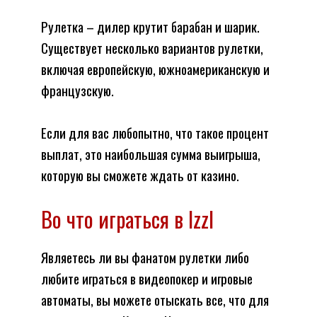
Рулетка – дилер крутит барабан и шарик.
Существует несколько вариантов рулетки,
включая европейскую, южноамериканскую и
французскую.
Если для вас любопытно, что такое процент
выплат, это наибольшая сумма выигрыша,
которую вы сможете ждать от казино.
Во что играться в IzzI
Являетесь ли вы фанатом рулетки либо
любите играться в видеопокер и игровые
автоматы, вы можете отыскать все, что для