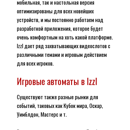
мобильная, так и настольная версия
оптимизированы для всех новейших
устройств, и мы постоянно работаем над
разработкой приложения, которое будет
очень комфортным на хоть какой платформе.
IzzI дает ряд захватывающих видеослотов с
различными темами и игровым действием
для всех игроков.
Игровые автоматы в IzzI
Существуют также разные рынки для
событий, таковых как Кубок мира, Оскар,
Уимблдон, Мастерс и т.