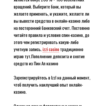
вращений. Выберите банк, который вы
желаете применять, и укажите, желаете ли
вы вывести средства в онлайн-казино либо
на посторонний банковский счет. Постоянно
читайте правила и условия спин-казино, до
этого чем регистрировать какую-либо
учетную запись.
izzi casino
традиционно
играю тут.Пополнение депозита и снятие
средств из Пин Ап казино
Зарегистрируйтесь в IzzI на данный момент,
чтоб получить наилучший опыт онлайн-
казино.
Одним из самых фаворитных и нужных