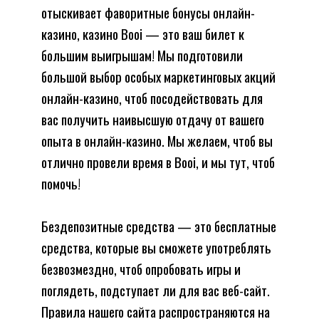
отыскивает фаворитные бонусы онлайн-
казино, казино Booi — это ваш билет к
большим выигрышам! Мы подготовили
большой выбор особых маркетинговых акций
онлайн-казино, чтоб посодействовать для
вас получить наивысшую отдачу от вашего
опыта в онлайн-казино. Мы желаем, чтоб вы
отлично провели время в Booi, и мы тут, чтоб
помочь!
Бездепозитные средства — это бесплатные
средства, которые вы сможете употреблять
безвозмездно, чтоб опробовать игры и
поглядеть, подступает ли для вас веб-сайт.
Правила нашего сайта распространяются на