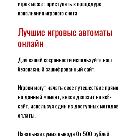
игрок может приступать к процедуре
пополнения игрового счета.
Лучшие игровые автоматы
онлайн
Для вашей сохранности используйте наш
безопасный зашифрованный сайт.
Игроки могут начать свое путешествие прямо
на данный момент, внеся депозит на веб-
сайт, используя один из доступных методов
оплаты.
Начальная сумма вывода От 500 рублей