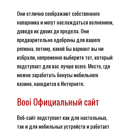
Они отлично соображают собственного
напарника и могут наслаждаться волнением,
доводя их двоих до предела. Они
предварительно одобрены для вашего
региона, потому, какой бы вариант вы ни
избрали, непременно выберите тот, который
подступает для вас лучше всего. Место, где
можно заработать бонусы мобильного
казино, находится в Интернете.
Booi Официальный сайт
Веб-сайт подступает как для настольных,
так и для мобильных устройств и работает