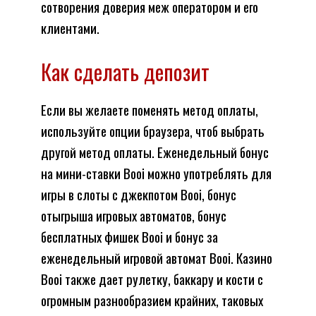
сотворения доверия меж оператором и его
клиентами.
Как сделать депозит
Если вы желаете поменять метод оплаты,
используйте опции браузера, чтоб выбрать
другой метод оплаты. Еженедельный бонус
на мини-ставки Booi можно употреблять для
игры в слоты с джекпотом Booi, бонус
отыгрыша игровых автоматов, бонус
бесплатных фишек Booi и бонус за
еженедельный игровой автомат Booi. Казино
Booi также дает рулетку, баккару и кости с
огромным разнообразием крайних, таковых