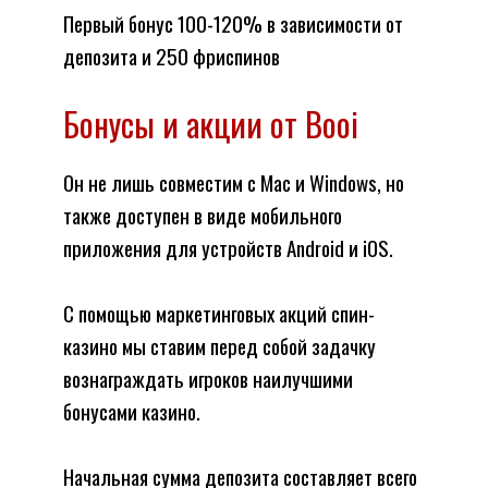
Первый бонус 100-120% в зависимости от
депозита и 250 фриспинов
Бонусы и акции от Booi
Он не лишь совместим с Mac и Windows, но
также доступен в виде мобильного
приложения для устройств Android и iOS.
С помощью маркетинговых акций спин-
казино мы ставим перед собой задачку
вознаграждать игроков наилучшими
бонусами казино.
Начальная сумма депозита составляет всего