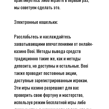
мы советуем сделать это.
Электронные кошельки;
Расслабьтесь и наслаждайтесь
захватывающими впечатлениями от онлайн-
казино Booi. Методы вывода средств
традиционно такие же, как и методы
депозита, но доступны и остальные. Booi
также проводит постоянные акции,
доступные зарегистрированным игрокам.
Эти игры казино разрешают для вас
проверить свою фортуну и мастерство,
используя режим бесплатной игры либо