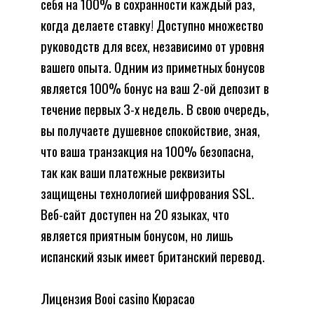
себя на 100% в сохранности каждый раз,
когда делаете ставку! Доступно множество
руководств для всех, независимо от уровня
вашего опыта. Одним из приметных бонусов
является 100% бонус на ваш 2-ой депозит в
течение первых 3-х недель. В свою очередь,
вы получаете душевное спокойствие, зная,
что ваша транзакция на 100% безопасна,
так как ваши платежные реквизиты
защищены технологией шифрования SSL.
Веб-сайт доступен на 20 языках, что
является приятным бонусом, но лишь
испанский язык имеет британский перевод.
Лицензия Booi casino Кюрасао