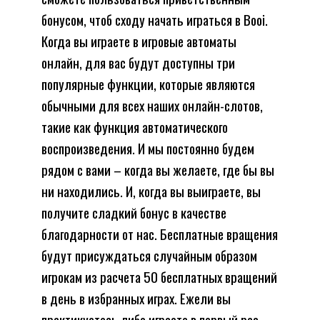
бонусом, чтоб сходу начать играться в Booi.
Когда вы играете в игровые автоматы
онлайн, для вас будут доступны три
популярные функции, которые являются
обычными для всех наших онлайн-слотов,
такие как функция автоматического
воспроизведения. И мы постоянно будем
рядом с вами – когда вы желаете, где бы вы
ни находились. И, когда вы выиграете, вы
получите сладкий бонус в качестве
благодарности от нас. Бесплатные вращения
будут присуждаться случайным образом
игрокам из расчета 50 бесплатных вращений
в день в избранных играх. Ежели вы
практикуетесь либо играете в первый раз,