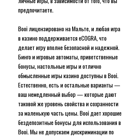
личные игры, в зависимости от того, что вы
предпочитаете.
Booi лицензировано на Мальте, и любая игра
в казино поддерживается eCOGRA, что
делает игру вполне безопасной и надежной.
Бинго и игровые автоматы, приветственные
бонусы, настольные игры и отлично
обмысленные игры казино доступны в Booi.
Естественно, есть и остальные варианты —
ваш немедленный выбор — которые дают
таковой же уровень свойства и сохранности
за маленькую часть цены. Booi дает хорошие
бездепозитные бонусы для использования в
Booi. Мы не допускаем дискриминации по