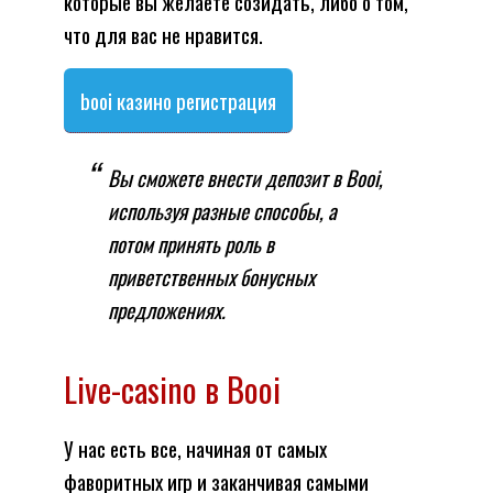
которые вы желаете созидать, либо о том,
что для вас не нравится.
booi казино регистрация
Вы сможете внести депозит в Booi,
используя разные способы, а
потом принять роль в
приветственных бонусных
предложениях.
Live-casino в Booi
У нас есть все, начиная от самых
фаворитных игр и заканчивая самыми