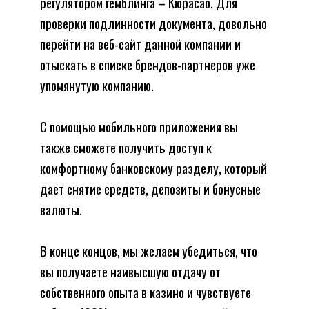
регулятором гемблинга – Кюрасао. Для
проверки подлинности документа, довольно
перейти на веб-сайт данной компании и
отыскать в списке брендов-партнеров уже
упомянутую компанию.
С помощью мобильного приложения вы
также сможете получить доступ к
комфортному банковскому разделу, который
дает снятие средств, депозиты и бонусные
валюты.
В конце концов, мы желаем убедиться, что
вы получаете наивысшую отдачу от
собственного опыта в казино и чувствуете