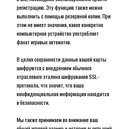
регистрацию. Эту функцию также можно
выполнить с помощью резервной копии. При
этом не имеет значения, какое конкретно
компьютерное устройство употребляет
фанат игровых автоматов.
В целях сохранности данные вашей карты
шифруются с внедрением обычного
отраслевого эталона шифрования SSL-
протокола, что значит, что ваша
конфиденциальная информация находится
в безопасности.
Мы также принимаем во внимание ваш
общий игровой размер и историю выигрышей