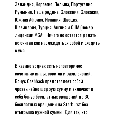
Зеландия, Норвегия, Польша, Португалия,
Румыния, Наша родина, Словения, Словакия,
Южная Африка, Испания, Швеция,
Швейцария, Турция, Англия и США (номер
лицензии MGA: . Ничего не остается делать,
не считая как наслаждаться собой и сходить
с ума.
В казино зодиак есть неповторимое
сочетание инфы, советов и развлечений.
Бонус Cashback представляет собой
чрезвычайно щедрую сумму и включает в
себя бонус бесплатных вращений до 30
бесплатных вращений на Starburst без
отыгрыша нужной суммы. Для тех, кто