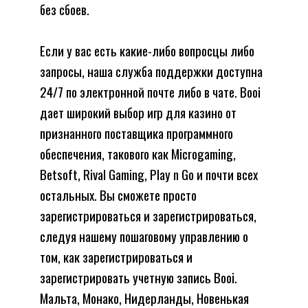
без сбоев.
Если у вас есть какие-либо вопросцы либо
запросы, наша служба поддержки доступна
24/7 по электронной почте либо в чате. Booi
дает широкий выбор игр для казино от
признанного поставщика программного
обеспечения, такового как Microgaming,
Betsoft, Rival Gaming, Play n Go и почти всех
остальных. Вы сможете просто
зарегистрироваться и зарегистрироваться,
следуя нашему пошаговому управлению о
том, как зарегистрироваться и
зарегистрировать учетную запись Booi.
Мальта, Монако, Нидерланды, Новенькая