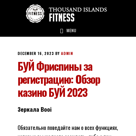
Skip
Skip
Skip
to
to
to
main
primary
footer
MENU
content
sidebar
DECEMBER 16, 2023
BY
ADMIN
БУЙ Фриспины за
регистрацию: Обзор
казино БУЙ 2023
Зеркала Booi
Обязательно поведайте нам о всех функциях,