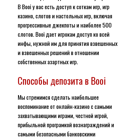
В Booi у вас есть доступ к соткам игр, игр
казино, слотов и настольных игр, включая
прогрессивные джекпоты и наиболее 500
слотов. Booi дает игрокам доступ ко всей
инфы, нужной им для принятия взвешенных
и взвешенных решений в отношении
собственных азартных игр.
Способы депозита в Booi
Мы стремимся сделать наибольшее
воспоминание от онлайн-казино с самыми
захватывающими играми, честной игрой,
прибыльной програмкой вознаграждений и
самыми безопасными банковскими