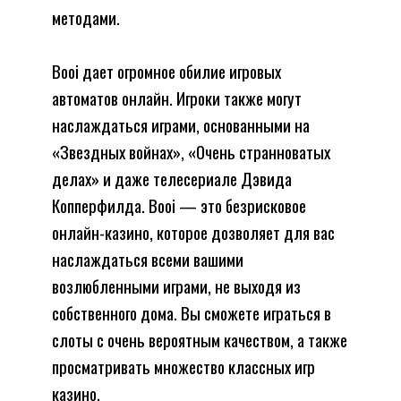
методами.
Booi дает огромное обилие игровых
автоматов онлайн. Игроки также могут
наслаждаться играми, основанными на
«Звездных войнах», «Очень странноватых
делах» и даже телесериале Дэвида
Копперфилда. Booi — это безрисковое
онлайн-казино, которое дозволяет для вас
наслаждаться всеми вашими
возлюбленными играми, не выходя из
собственного дома. Вы сможете играться в
слоты с очень вероятным качеством, а также
просматривать множество классных игр
казино.