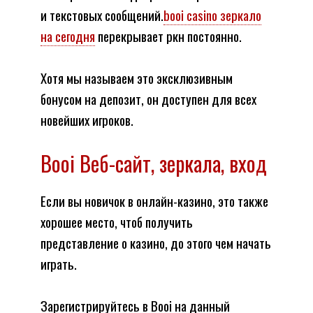
и текстовых сообщений.
booi casino зеркало
на сегодня
перекрывает ркн постоянно.
Хотя мы называем это эксклюзивным
бонусом на депозит, он доступен для всех
новейших игроков.
Booi Веб-сайт, зеркала, вход
Если вы новичок в онлайн-казино, это также
хорошее место, чтоб получить
представление о казино, до этого чем начать
играть.
Зарегистрируйтесь в Booi на данный