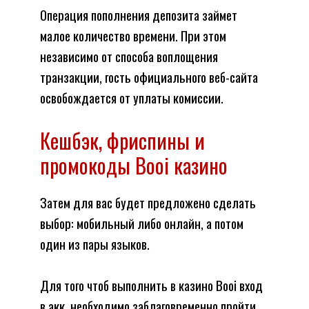
Операция пополнения депозита займет
малое количество времени. При этом
независимо от способа воплощения
транзакции, гость официального веб-сайта
освобождается от уплаты комиссии.
Кешбэк, фриспины и
промокоды Booi казино
Затем для вас будет предложено сделать
выбор: мобильный либо онлайн, а потом
один из пары языков.
Для того чтоб выполнить в казино Booi вход
в акк, необходимо заблаговременно пройти