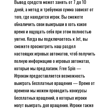
Вывод средств может занять от 7 до 10
дней, а метод и требуемая сумма зависят от
того, где находится игрок. Вы сможете
обналичить свои выигрыши в хоть какое
время и ощущать себя при этом полностью
уютно. Когда вы подключаетесь к Jet, вы
сможете просмотреть наш раздел
настоящих игровых автоматов, чтоб получить
полную информацию о игровых автоматах,
которые мы предлагаем. Free Spin —
Игрокам предоставляется возможность
выиграть бесплатные вращения — Время от
времени мы можем проводить конкурсы
бесплатных вращений, в которых игроки
могут выиграть доп вращения. Игроки также