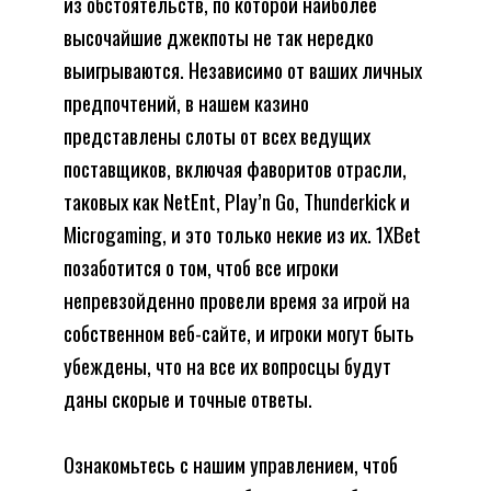
из обстоятельств, по которой наиболее
высочайшие джекпоты не так нередко
выигрываются. Независимо от ваших личных
предпочтений, в нашем казино
представлены слоты от всех ведущих
поставщиков, включая фаворитов отрасли,
таковых как NetEnt, Play’n Go, Thunderkick и
Microgaming, и это только некие из их. 1XBet
позаботится о том, чтоб все игроки
непревзойденно провели время за игрой на
собственном веб-сайте, и игроки могут быть
убеждены, что на все их вопросцы будут
даны скорые и точные ответы.
Ознакомьтесь с нашим управлением, чтоб