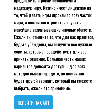
предложить игрокам безопасную и
надежную игру. Казино имеет лицензию на
то, чтоб давать игры игрокам во всех частях
мира, и постоянно стремится изучить
новейшие захватывающие игровые области.
Ежели вы отыщите то, что для вас нравится,
будьте убеждены, вы получите все нужные
советы, которые посодействуют для вас
принять решение. Большая часть наших
вариантов депозита доступны для всех
методов вывода средств, но постоянно
будет другой вариант, который вы сможете
выбрать, ежели это применимо.
ПЕРЕЙТИ НА САЙТ