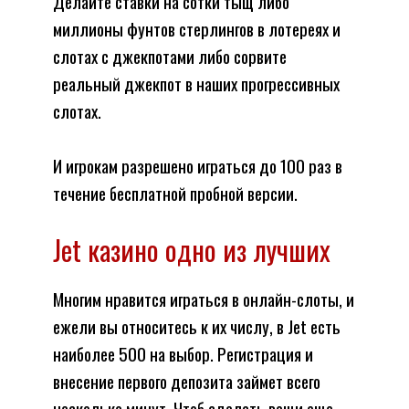
Делайте ставки на сотки тыщ либо
миллионы фунтов стерлингов в лотереях и
слотах с джекпотами либо сорвите
реальный джекпот в наших прогрессивных
слотах.
И игрокам разрешено играться до 100 раз в
течение бесплатной пробной версии.
Jet казино одно из лучших
Многим нравится играться в онлайн-слоты, и
ежели вы относитесь к их числу, в Jet есть
наиболее 500 на выбор. Регистрация и
внесение первого депозита займет всего
несколько минут. Чтоб сделать вещи еще