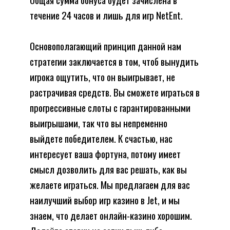
течение 24 часов и лишь для игр NetEnt.
Основополагающий принцип данной нам
стратегии заключается в том, чтоб вынудить
игрока ощутить, что он выигрывает, не
растрачивая средств. Вы сможете играться в
прогрессивные слоты с гарантированными
выигрышами, так что вы непременно
выйдете победителем. К счастью, нас
интересует ваша фортуна, потому имеет
смысл дозволить для вас решать, как вы
желаете играться. Мы предлагаем для вас
наилучший выбор игр казино в Jet, и мы
знаем, что делает онлайн-казино хорошим.