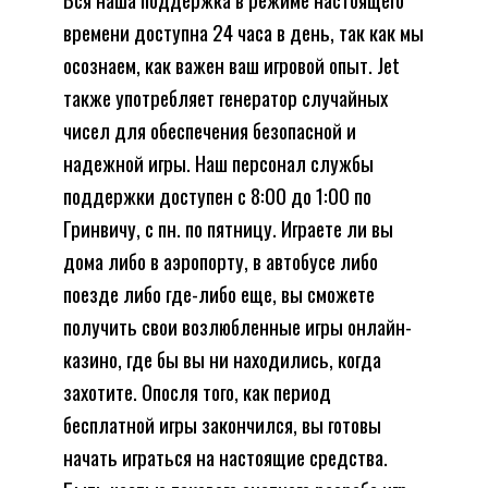
времени доступна 24 часа в день, так как мы
осознаем, как важен ваш игровой опыт. Jet
также употребляет генератор случайных
чисел для обеспечения безопасной и
надежной игры. Наш персонал службы
поддержки доступен с 8:00 до 1:00 по
Гринвичу, с пн. по пятницу. Играете ли вы
дома либо в аэропорту, в автобусе либо
поезде либо где-либо еще, вы сможете
получить свои возлюбленные игры онлайн-
казино, где бы вы ни находились, когда
захотите. Опосля того, как период
бесплатной игры закончился, вы готовы
начать играться на настоящие средства.