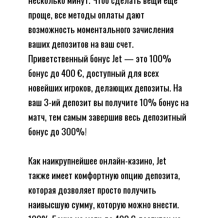
проще, все методы оплаты дают
возможность моментального зачисления
ваших депозитов на ваш счет.
Приветственный бонус Jet — это 100%
бонус до 400 €, доступный для всех
новейших игроков, делающих депозиты. На
ваш 3-ий депозит вы получите 10% бонус на
матч, тем самым завершив весь депозитный
бонус до 300%!
Как наикрупнейшее онлайн-казино, Jet
также имеет комфортную опцию депозита,
которая дозволяет просто получить
наивысшую сумму, которую можно внести.