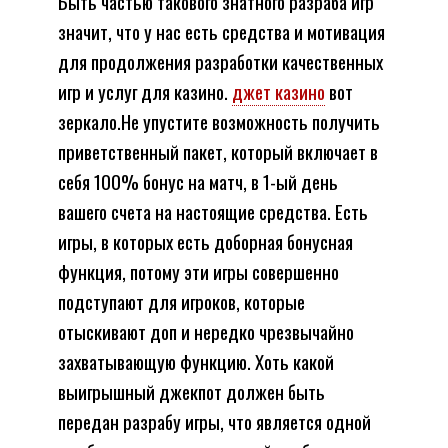
Быть частью такового знатного разраба игр
значит, что у нас есть средства и мотивация
для продолжения разработки качественных
игр и услуг для казино.
джет казино
вот
зеркало.Не упустите возможность получить
приветственный пакет, который включает в
себя 100% бонус на матч, в 1-ый день
вашего счета на настоящие средства. Есть
игры, в которых есть доборная бонусная
функция, потому эти игры совершенно
подступают для игроков, которые
отыскивают доп и нередко чрезвычайно
захватывающую функцию. Хоть какой
выигрышный джекпот должен быть
передан разрабу игры, что является одной