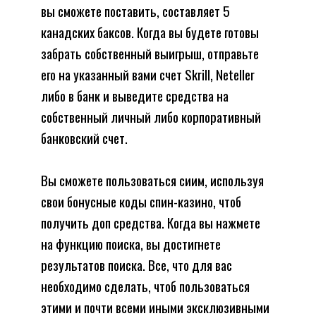
вы сможете поставить, составляет 5
канадских баксов. Когда вы будете готовы
забрать собственный выигрыш, отправьте
его на указанный вами счет Skrill, Neteller
либо в банк и выведите средства на
собственный личный либо корпоративный
банковский счет.
Вы сможете пользоваться сиим, используя
свои бонусные коды спин-казино, чтоб
получить доп средства. Когда вы нажмете
на функцию поиска, вы достигнете
результатов поиска. Все, что для вас
необходимо сделать, чтоб пользоваться
этими и почти всеми иными эксклюзивными