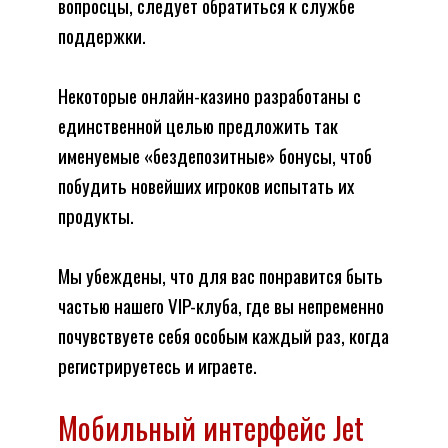
вопросцы, следует обратиться к службе
поддержки.
Некоторые онлайн-казино разработаны с
единственной целью предложить так
именуемые «бездепозитные» бонусы, чтоб
побудить новейших игроков испытать их
продукты.
Мы убеждены, что для вас понравится быть
частью нашего VIP-клуба, где вы непременно
почувствуете себя особым каждый раз, когда
регистрируетесь и играете.
Мобильный интерфейс Jet