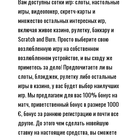
Вам доступны сотки игр: слоты, настольные
игры, видеопокер, скретч-карты и
множество остальных интересных игр,
включая живое казино, рулетку, баккару и
Scratch and Burn. Просто выберите свою
возлюбленную игру на собственном
возлюбленном устройстве, и вы сходу же
приметесь за дело! Предпочитаете ли вы
слоты, блэкджек, рулетку либо остальные
игры в казино, у вас будет выбор наилучших
игр. Мы предлагаем для вас 100% бонус на
матч, приветственный бонус в размере 1000
€, бонус за раннюю регистрацию и почти все
другое. До этого чем сделать новейшую
ставку на настоящие средства, вы сможете