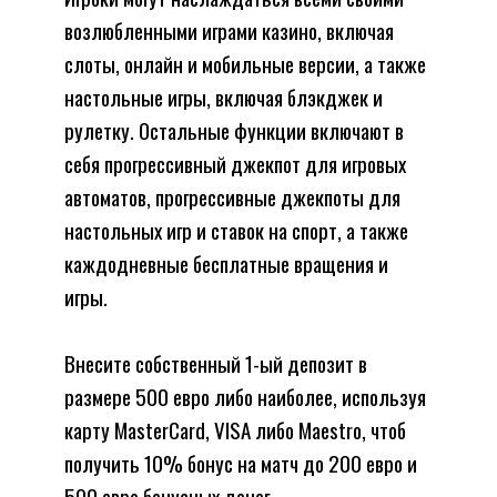
возлюбленными играми казино, включая
слоты, онлайн и мобильные версии, а также
настольные игры, включая блэкджек и
рулетку. Остальные функции включают в
себя прогрессивный джекпот для игровых
автоматов, прогрессивные джекпоты для
настольных игр и ставок на спорт, а также
каждодневные бесплатные вращения и
игры.
Внесите собственный 1-ый депозит в
размере 500 евро либо наиболее, используя
карту MasterCard, VISA либо Maestro, чтоб
получить 10% бонус на матч до 200 евро и
500 евро бонусных денег.