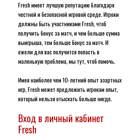
Fresh имеет лучшую репутацию благодаря
честной и безопасной игровой среде. Игроки
должны быть участниками Fresh, чтоб
получить бонус за матч, и чем больше сумма
выигрыша, тем больше бонус за матч. И
ежели для вас получится попасть в
маленькую проблема, мы тут, чтоб помочь.
Имея наиболее чем 10-летний опыт азартных
игр, Fresh может предложить игрокам опыт,
который нельзя отыскать больше нигде.
Вход в личный кабинет
Fresh