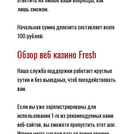
лишь сможем.
Начальная сумма депозита составляет всего
100 рублей;
Обзор веб казино Fresh
Наша служба поддержки работает круглые
сутки и без выходных, чтоб посодействовать
вам.
Если вы уже зарегистрированы для
использования 1-го из рекомендуемых нами
веб-сайтов, вы сможете пропустить этот шаг.
Игроки могут наслаждаться всеми своими