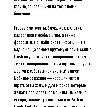
казино, основанными на технологии
блокчейн.
Игровые автоматы, блэкджек, рулетка,
видеопокер и особые игры, а также
фаворитные онлайн-скретч-карты — не
видно конца самому крутому онлайн-казино.
Fresh не дозволяет несовершеннолетним
либо несовершеннолетним игрокам получать
доступ к собственной учетной записи.
Мобильное казино — хороший метод
играться на ходу, и для игроков, которые
желают пользоваться мобильным казино,
мы предлагаем приложение для Android
Fresh. Сайт Fresh стремится предоставить