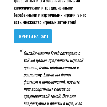
фаворитных игр и заканчивая самыми
классическими и традиционными
барабанными и карточными играми, у нас
есть множество игровых автоматов!
ПЕРЕЙТИ НА САЙТ
Онлайн-казино Fresh сотворено с
той же целью: предложить игровой
процесс, очень приближенный к
реальному. Ежели вы фанат
фэнтези и приключений, изучите
наш ассортимент слотов со
средневековой темой. Все они
вседоступны и просты в игре, и во