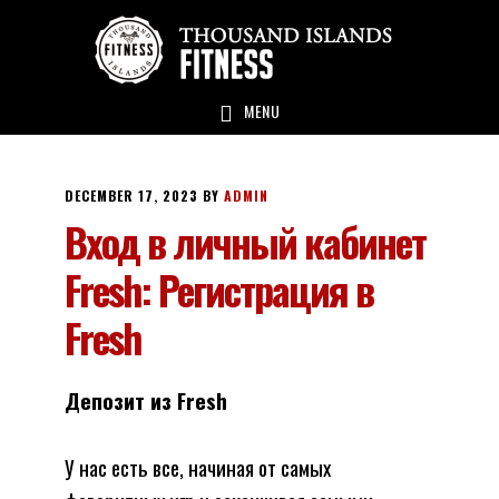
Skip
Skip
Skip
to
to
to
main
primary
footer
MENU
content
sidebar
DECEMBER 17, 2023
BY
ADMIN
Вход в личный кабинет
Fresh: Регистрация в
Fresh
Депозит из Fresh
У нас есть все, начиная от самых