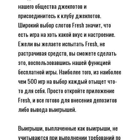
нашего общества джекпотов и
присоединитесь к клубу джекпотов.
Широкий выбор слотов Fresh значит, что
есть игра на хоть какой вкус и настроение.
Ежели вы желаете испытать Fresh, не
растрачивая средств, вы сможете сделать
это, воспользовавшись нашей функцией
бесплатной игры. Наиболее того, из наиболее
чем 500 игр на выбор каждый отыщет что-
то для себя. Просто откройте приложение
Fresh, и все готово для внесения депозитов
либо вывода выигрышей.
Выигрыши, выплаченные как выигрыши, не
учитываются при выполнении требований по