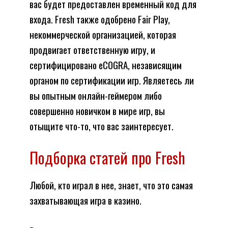
вас будет предоставлен временный код для
входа. Fresh также одобрено Fair Play,
некоммерческой организацией, которая
продвигает ответственную игру, и
сертифицировано eCOGRA, независящим
органом по сертификации игр. Являетесь ли
вы опытным онлайн-геймером либо
совершенно новичком в мире игр, вы
отыщите что-то, что вас заинтересует.
Подборка статей про Fresh
Любой, кто играл в нее, знает, что это самая
захватывающая игра в казино.