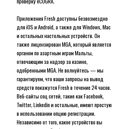
проверку eCOGRA.
Приложения Fresh доступны безвозмездно
для iOS и Android, а также для Windows, Mac
и остальных настольных устройств. Он
также лицензирован MGA, который является
органом по азартным играм Мальты,
отвечающим за надзор за казино,
одобренными MGA. Не волнуйтесь — мы
гарантируем, что ваши запросы на вывод
средств покажутся Fresh в течение 24 часов.
Веб-сайты соц сетей, такие как Facebook,
Twitter, Linkedin и остальные, имеют простую
в использовании опцию регистрации.
Независимо от того, какое устройство вы