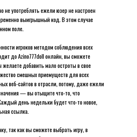
о не употреблять ежели юзер не настроен
временно выигрышный код. В этом случае
нном поле.
нности игроков методом соблюдения всех
одит до Azino777doll онлайн, вы сможете
ы желаете добавить мало остроты в свое
ожество смешных приемуществ для всех
ных веб-сайтов в отрасли, потому, даже ежели
 значения — вы отыщите что-то, что
Каждый день недельки будет что-то новое,
ьная ссылка.
ку, так как вы сможете выбрать игру, в