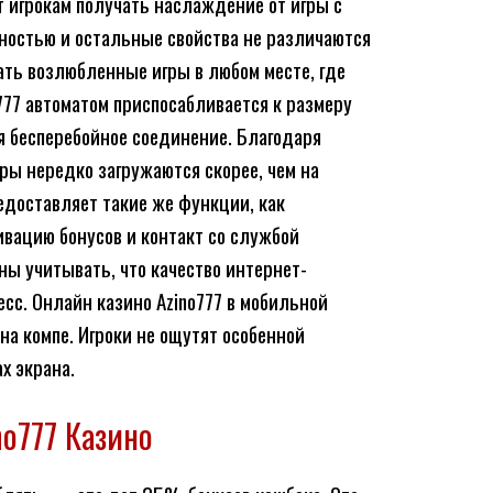
т игрокам получать наслаждение от игры с
остью и остальные свойства не различаются
кать возлюбленные игры в любом месте, где
777 автоматом приспосабливается к размеру
я бесперебойное соединение. Благодаря
ры нередко загружаются скорее, чем на
едоставляет такие же функции, как
ивацию бонусов и контакт со службой
ны учитывать, что качество интернет-
сс. Онлайн казино Azino777 в мобильной
на компе. Игроки не ощутят особенной
х экрана.
o777 Казино