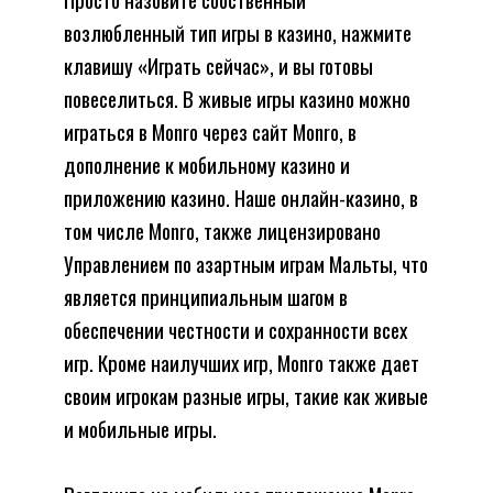
возлюбленный тип игры в казино, нажмите
клавишу «Играть сейчас», и вы готовы
повеселиться. В живые игры казино можно
играться в Monro через сайт Monro, в
дополнение к мобильному казино и
приложению казино. Наше онлайн-казино, в
том числе Monro, также лицензировано
Управлением по азартным играм Мальты, что
является принципиальным шагом в
обеспечении честности и сохранности всех
игр. Кроме наилучших игр, Monro также дает
своим игрокам разные игры, такие как живые
и мобильные игры.