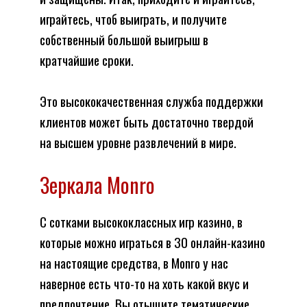
играйтесь, чтоб выиграть, и получите
собственный большой выигрыш в
кратчайшие сроки.
Это высококачественная служба поддержки
клиентов может быть достаточно твердой
на высшем уровне развлечений в мире.
Зеркала Monro
С сотками высококлассных игр казино, в
которые можно играться в 30 онлайн-казино
на настоящие средства, в Monro у нас
наверное есть что-то на хоть какой вкус и
предпочтение. Вы отыщите тематические