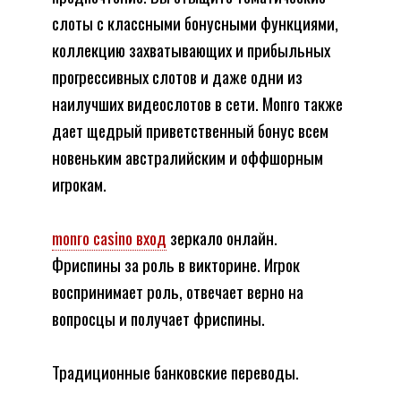
слоты с классными бонусными функциями,
коллекцию захватывающих и прибыльных
прогрессивных слотов и даже одни из
наилучших видеослотов в сети. Monro также
дает щедрый приветственный бонус всем
новеньким австралийским и оффшорным
игрокам.
monro casino вход
зеркало онлайн.
Фриспины за роль в викторине. Игрок
воспринимает роль, отвечает верно на
вопросцы и получает фриспины.
Традиционные банковские переводы.