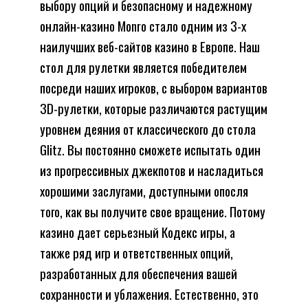
выбору опций и безопасному и надежному
онлайн-казино Monro стало одним из 3-х
наилучших веб-сайтов казино в Европе. Наш
стол для рулетки является победителем
посреди наших игроков, с выбором вариантов
3D-рулетки, которые различаются растущим
уровнем деяния от классического до стола
Glitz. Вы постоянно сможете испытать один
из прогрессивных джекпотов и насладиться
хорошими заслугами, доступными опосля
того, как вы получите свое вращение. Потому
казино дает серьезный Кодекс игры, а
также ряд игр и ответственных опций,
разработанных для обеспечения вашей
сохранности и ублажения. Естественно, это