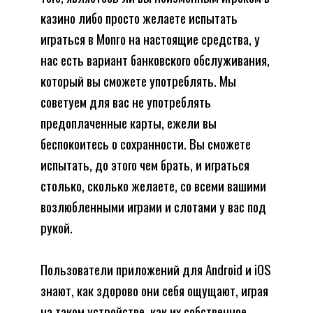
казино либо просто желаете испытать
играться в Monro на настоящие средства, у
нас есть вариант банковского обслуживания,
который вы сможете употреблять. Мы
советуем для вас не употреблять
предоплаченные карты, ежели вы
беспокоитесь о сохранности. Вы сможете
испытать, до этого чем брать, и играться
столько, сколько желаете, со всеми вашими
возлюбленными играми и слотами у вас под
рукой.
Пользователи приложений для Android и iOS
знают, как здорово они себя ощущают, играя
на таком устройстве, как их собственное.