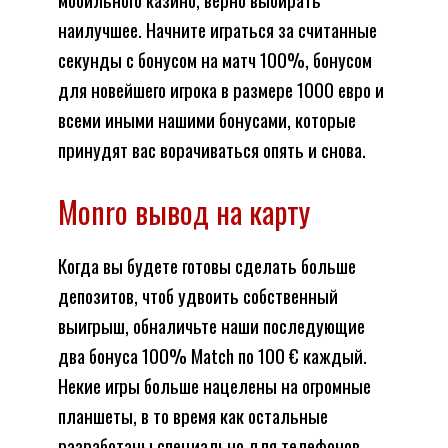
наилучшее. Начните играться за считанные
секунды с бонусом на матч 100%, бонусом
для новейшего игрока в размере 1000 евро и
всеми иными нашими бонусами, которые
принудят вас ворачиваться опять и снова.
Monro вывод на карту
Когда вы будете готовы сделать больше
депозитов, чтоб удвоить собственный
выигрыш, обналичьте наши последующие
два бонуса 100% Match по 100 € каждый.
Некие игры больше нацелены на огромные
планшеты, в то время как остальные
разработаны специально для телефонов.