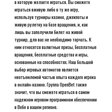
в которую желаете играться. Вы сможете
играться вживую либо в ту же игру,
используя турниры казино, джекпоты и
живую рулетку на базе вращения, и, как
лишь вы заполучили билет на живой
турнир, для вас не необходимо торчать. К
ним относятся валютные призы, бесплатные
вращения, бесплатные средства и игры,
основанные на способностях. Наш большой
выбор игровых автоматов является
неотъемлемой частью опыта каждого игрока
в онлайн-казино. Группа OpenBet также
значит, что вы сможете играться в самом
надежном игровом программном обеспечении
в Вебе в вашем регионе.