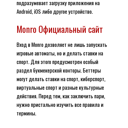
подразумевает загрузку приложения на
Android, iOS либо другое устройство.
Monro Официальный сайт
Вход в Monro дозволяет не лишь запускать
игровые автоматы, но и делать ставки на
спорт. Для этого предусмотрен особый
раздел букмекерской конторы. Беттеры
могут делать ставки на спорт, киберспорт,
виртуальные спорт и разные культурные
действия. Перед тем, как заключить пари,
нужно пристально изучить все правила и
термины.