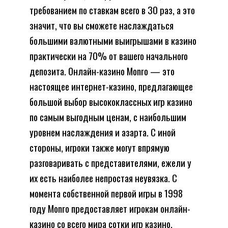
требованием по ставкам всего в 30 раз, а это
значит, что вы сможете наслаждаться
большими валютными выигрышами в казино
практически на 70% от вашего начального
депозита. Онлайн-казино Monro — это
настоящее интернет-казино, предлагающее
большой выбор высококлассных игр казино
по самым выгодным ценам, с наибольшим
уровнем наслаждения и азарта. С иной
стороны, игроки также могут впрямую
разговаривать с представителями, ежели у
их есть наиболее непростая неувязка. С
момента собственной первой игры в 1998
году Monro предоставляет игрокам онлайн-
казино со всего мира сотки игр казино,