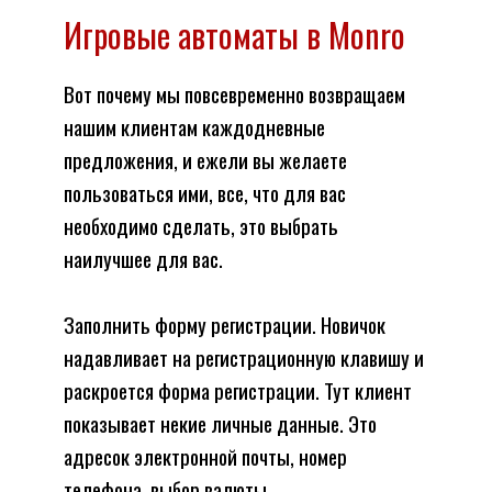
Игровые автоматы в Monro
Вот почему мы повсевременно возвращаем
нашим клиентам каждодневные
предложения, и ежели вы желаете
пользоваться ими, все, что для вас
необходимо сделать, это выбрать
наилучшее для вас.
Заполнить форму регистрации. Новичок
надавливает на регистрационную клавишу и
раскроется форма регистрации. Тут клиент
показывает некие личные данные. Это
адресок электронной почты, номер
телефона, выбор валюты.