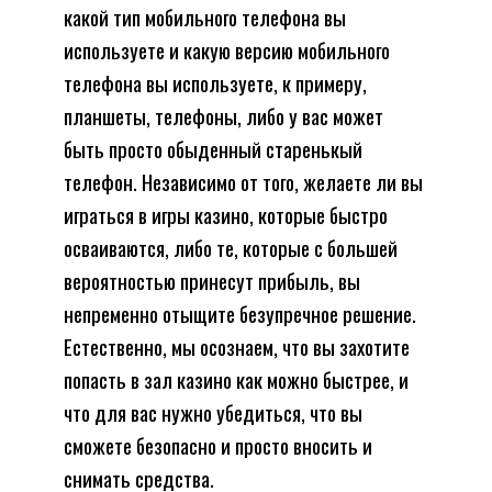
какой тип мобильного телефона вы
используете и какую версию мобильного
телефона вы используете, к примеру,
планшеты, телефоны, либо у вас может
быть просто обыденный старенькый
телефон. Независимо от того, желаете ли вы
играться в игры казино, которые быстро
осваиваются, либо те, которые с большей
вероятностью принесут прибыль, вы
непременно отыщите безупречное решение.
Естественно, мы осознаем, что вы захотите
попасть в зал казино как можно быстрее, и
что для вас нужно убедиться, что вы
сможете безопасно и просто вносить и
снимать средства.