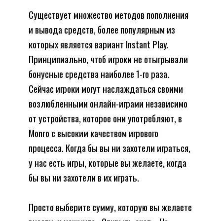
Существует множество методов пополнения
и вывода средств, более популярным из
которых является вариант Instant Play.
Принципиально, чтоб игроки не отыгрывали
бонусные средства наиболее 1-го раза.
Сейчас игроки могут наслаждаться своими
возлюбленными онлайн-играми независимо
от устройства, которое они употребляют, в
Monro с высоким качеством игрового
процесса. Когда бы вы ни захотели играться,
у нас есть игры, которые вы желаете, когда
бы вы ни захотели в их играть.
Просто выберите сумму, которую вы желаете