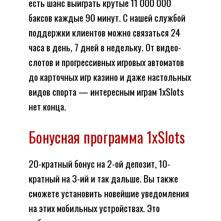
есть шанс выиграть крутые 11 000 000
баксов каждые 90 минут. С нашей службой
поддержки клиентов можно связаться 24
часа в день, 7 дней в недельку. От видео-
слотов и прогрессивных игровых автоматов
до карточных игр казино и даже настольных
видов спорта — интересным играм 1xSlots
нет конца.
Бонусная программа 1xSlots
20-кратный бонус на 2-ой депозит, 10-
кратный на 3-ий и так дальше. Вы также
сможете установить новейшие уведомления
на этих мобильных устройствах. Это