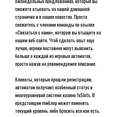
еженедельных предложениях, которые вы
сможете отыскать на нашей домашней
страничке и в наших новостях. Просто
свяжитесь с членами команды по ссылке
«Связаться с нами», которую вы отыщите на
нашем веб-сайте. Чтоб сделать опыт еще
лучше, игроки постоянно могут выяснить
больше о каждой из игровых автоматов,
просто нажав на рекомендуемое описание.
Клиенты, которые прошли регистрацию,
автоматом получают особенный статус в
многоуровневой системе казино 1xSlots. В
предстоящем гемблер может поменять
текущий уровень либо бросить все как есть.