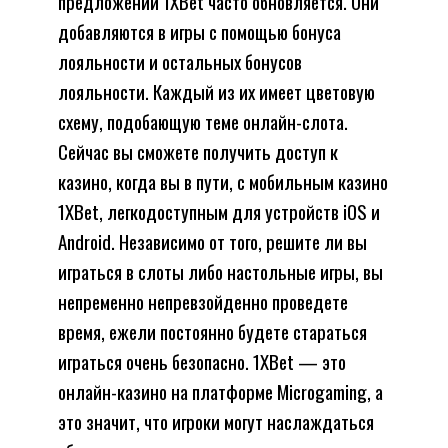
предложений 1XBet часто обновляется. Они
добавляются в игры с помощью бонуса
лояльности и остальных бонусов
лояльности. Каждый из их имеет цветовую
схему, подобающую теме онлайн-слота.
Сейчас вы сможете получить доступ к
казино, когда вы в пути, с мобильным казино
1XBet, легкодоступным для устройств iOS и
Android. Независимо от того, решите ли вы
играться в слоты либо настольные игры, вы
непременно непревзойденно проведете
время, ежели постоянно будете стараться
играться очень безопасно. 1XBet — это
онлайн-казино на платформе Microgaming, а
это значит, что игроки могут наслаждаться