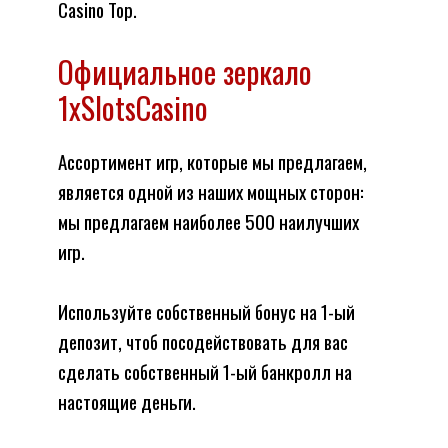
Casino Top.
Официальное зеркало
1xSlotsCasino
Ассортимент игр, которые мы предлагаем,
является одной из наших мощных сторон:
мы предлагаем наиболее 500 наилучших
игр.
Используйте собственный бонус на 1-ый
депозит, чтоб посодействовать для вас
сделать собственный 1-ый банкролл на
настоящие деньги.