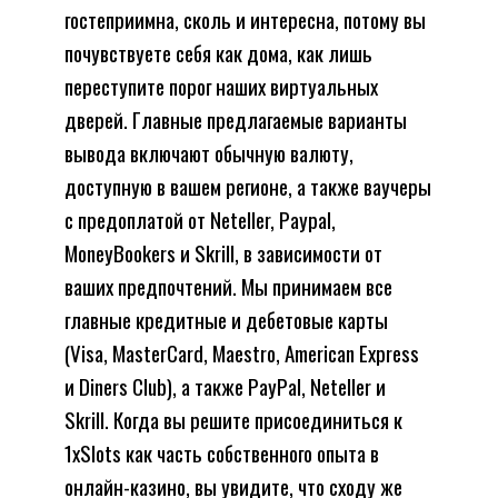
гостеприимна, сколь и интересна, потому вы
почувствуете себя как дома, как лишь
переступите порог наших виртуальных
дверей. Главные предлагаемые варианты
вывода включают обычную валюту,
доступную в вашем регионе, а также ваучеры
с предоплатой от Neteller, Paypal,
MoneyBookers и Skrill, в зависимости от
ваших предпочтений. Мы принимаем все
главные кредитные и дебетовые карты
(Visa, MasterCard, Maestro, American Express
и Diners Club), а также PayPal, Neteller и
Skrill. Когда вы решите присоединиться к
1xSlots как часть собственного опыта в
онлайн-казино, вы увидите, что сходу же