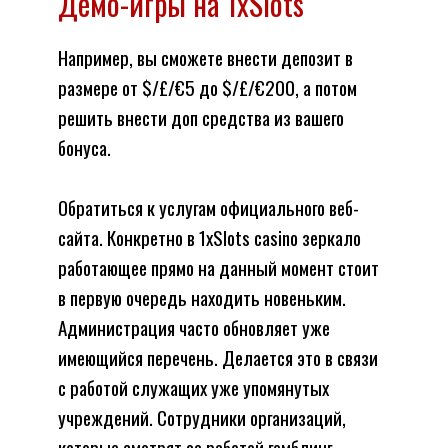
Демо-игры на 1xSlots
Например, вы сможете внести депозит в
размере от $/£/€5 до $/£/€200, а потом
решить внести доп средства из вашего
бонуса.
Обратиться к услугам официального веб-
сайта. Конкретно в 1xSlots casino зеркало
работающее прямо на данный момент стоит
в первую очередь находить новеньким.
Администрация часто обновляет уже
имеющийся перечень. Делается это в связи
с работой служащих уже упомянутых
учреждений. Сотрудники организаций,
которые смотрят за работой гемблинг-