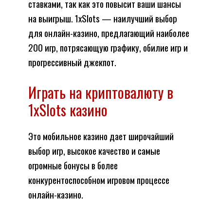
ставками, так как это повысит ваши шансы
на выигрыш. 1xSlots — наилучший выбор
для онлайн-казино, предлагающий наиболее
200 игр, потрясающую графику, обилие игр и
прогрессивный джекпот.
Играть на криптовалюту в
1xSlots казино
Это мобильное казино дает широчайший
выбор игр, высокое качество и самые
огромные бонусы в более
конкурентоспособном игровом процессе
онлайн-казино.