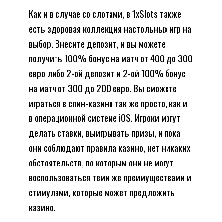
Как и в случае со слотами, в 1xSlots также
есть здоровая коллекция настольных игр на
выбор. Внесите депозит, и вы можете
получить 100% бонус на матч от 400 до 300
евро либо 2-ой депозит и 2-ой 100% бонус
на матч от 300 до 200 евро. Вы сможете
играться в спин-казино так же просто, как и
в операционной системе iOS. Игроки могут
делать ставки, выигрывать призы, и пока
они соблюдают правила казино, нет никаких
обстоятельств, по которым они не могут
воспользоваться теми же преимуществами и
стимулами, которые может предложить
казино.