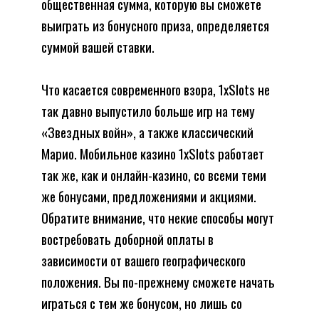
общественная сумма, которую вы сможете
выиграть из бонусного приза, определяется
суммой вашей ставки.
Что касается современного взора, 1xSlots не
так давно выпустило больше игр на тему
«Звездных войн», а также классический
Марио. Мобильное казино 1xSlots работает
так же, как и онлайн-казино, со всеми теми
же бонусами, предложениями и акциями.
Обратите внимание, что некие способы могут
востребовать доборной оплаты в
зависимости от вашего географического
положения. Вы по-прежнему сможете начать
играться с тем же бонусом, но лишь со