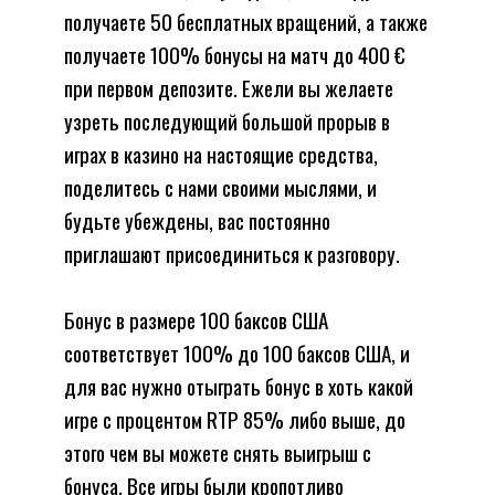
получаете 50 бесплатных вращений, а также
получаете 100% бонусы на матч до 400 €
при первом депозите. Ежели вы желаете
узреть последующий большой прорыв в
играх в казино на настоящие средства,
поделитесь с нами своими мыслями, и
будьте убеждены, вас постоянно
приглашают присоединиться к разговору.
Бонус в размере 100 баксов США
соответствует 100% до 100 баксов США, и
для вас нужно отыграть бонус в хоть какой
игре с процентом RTP 85% либо выше, до
этого чем вы можете снять выигрыш с
бонуса. Все игры были кропотливо