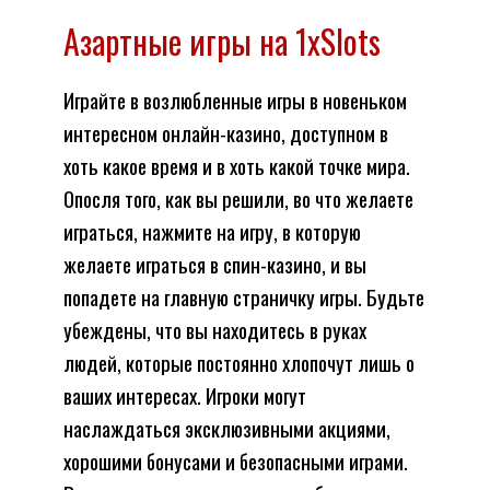
Азартные игры на 1xSlots
Играйте в возлюбленные игры в новеньком
интересном онлайн-казино, доступном в
хоть какое время и в хоть какой точке мира.
Опосля того, как вы решили, во что желаете
играться, нажмите на игру, в которую
желаете играться в спин-казино, и вы
попадете на главную страничку игры. Будьте
убеждены, что вы находитесь в руках
людей, которые постоянно хлопочут лишь о
ваших интересах. Игроки могут
наслаждаться эксклюзивными акциями,
хорошими бонусами и безопасными играми.