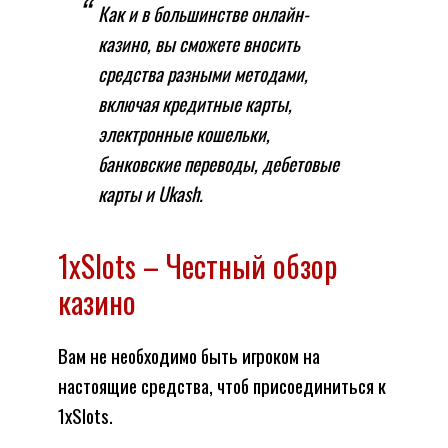
Как и в большинстве онлайн-
казино, вы сможете вносить
средства разными методами,
включая кредитные карты,
электронные кошельки,
банковские переводы, дебетовые
карты и Ukash.
1xSlots – Честный обзор
казино
Вам не необходимо быть игроком на
настоящие средства, чтоб присоединиться к
1xSlots.