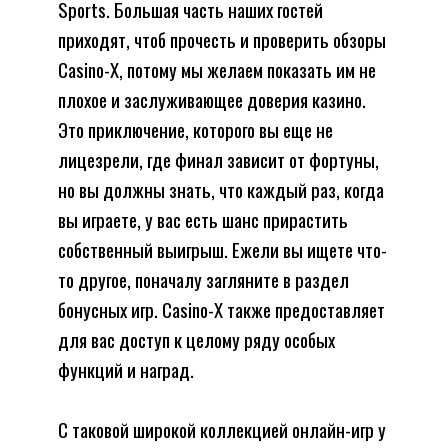
Sports. Большая часть наших гостей
приходят, чтоб прочесть и проверить обзоры
Casino-X, потому мы желаем показать им не
плохое и заслуживающее доверия казино.
Это приключение, которого вы еще не
лицезрели, где финал зависит от фортуны,
но вы должны знать, что каждый раз, когда
вы играете, у вас есть шанс прирастить
собственный выигрыш. Ежели вы ищете что-
то другое, поначалу загляните в раздел
бонусных игр. Casino-X также предоставляет
для вас доступ к целому ряду особых
функций и наград.
С таковой широкой коллекцией онлайн-игр у