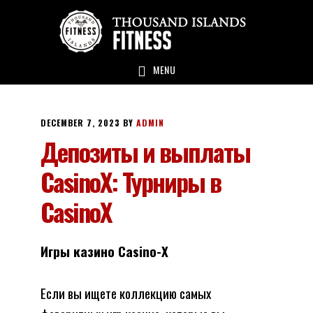
Skip
Skip
Skip
to
to
to
main
primary
footer
MENU
content
sidebar
DECEMBER 7, 2023
BY
ADMIN
Депозиты и выплаты
CasinoX: Турниры в
CasinoX
Игры казино Casino-X
Если вы ищете коллекцию самых