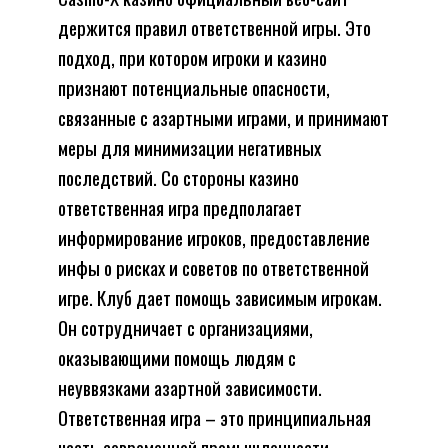
держится правил ответственной игры. Это
подход, при котором игроки и казино
признают потенциальные опасности,
связанные с азартными играми, и принимают
меры для минимизации негативных
последствий. Со стороны казино
ответственная игра предполагает
информирование игроков, предоставление
инфы о рисках и советов по ответственной
игре. Клуб дает помощь зависимым игрокам.
Он сотрудничает с организациями,
оказывающими помощь людям с
неуввязками азартной зависимости.
Ответственная игра – это принципиальная
часть современной промышленности