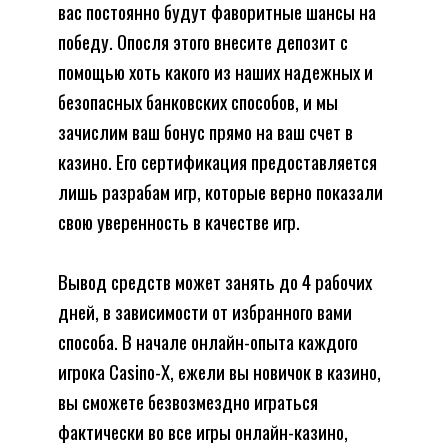
вас постоянно будут фаворитные шансы на
победу. Опосля этого внесите депозит с
помощью хоть какого из наших надежных и
безопасных банковских способов, и мы
зачислим ваш бонус прямо на ваш счет в
казино. Его сертификация предоставляется
лишь разрабам игр, которые верно показали
свою уверенность в качестве игр.
Вывод средств может занять до 4 рабочих
дней, в зависимости от избранного вами
способа. В начале онлайн-опыта каждого
игрока Casino-X, ежели вы новичок в казино,
вы сможете безвозмездно играться
фактически во все игры онлайн-казино,