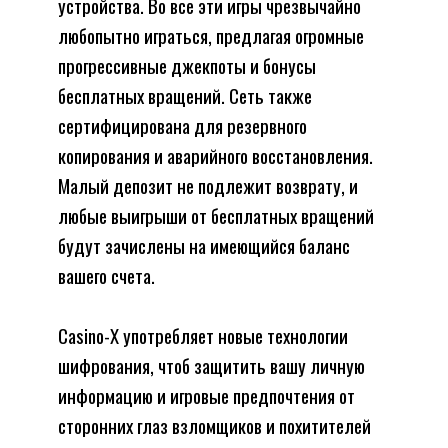
устройства. Во все эти игры чрезвычайно
любопытно играться, предлагая огромные
прогрессивные джекпоты и бонусы
бесплатных вращений. Сеть также
сертифицирована для резервного
копирования и аварийного восстановления.
Малый депозит не подлежит возврату, и
любые выигрыши от бесплатных вращений
будут зачислены на имеющийся баланс
вашего счета.
Casino-X употребляет новые технологии
шифрования, чтоб защитить вашу личную
информацию и игровые предпочтения от
сторонних глаз взломщиков и похитителей