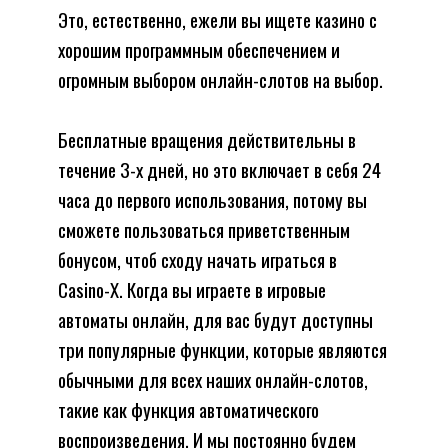
Это, естественно, ежели вы ищете казино с
хорошим программным обеспечением и
огромным выбором онлайн-слотов на выбор.
Бесплатные вращения действительны в
течение 3-х дней, но это включает в себя 24
часа до первого использования, потому вы
сможете пользоваться приветственным
бонусом, чтоб сходу начать играться в
Casino-X. Когда вы играете в игровые
автоматы онлайн, для вас будут доступны
три популярные функции, которые являются
обычными для всех наших онлайн-слотов,
такие как функция автоматического
воспроизведения. И мы постоянно будем