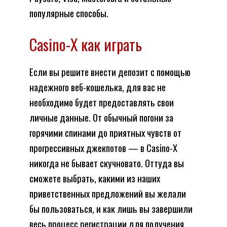
популярные способы.
Casino-X как играть
Если вы решите внести депозит с помощью
надежного веб-кошелька, для вас не
необходимо будет предоставлять свои
личные данные. От обычный погони за
горячими спинами до приятных чувств от
прогрессивных джекпотов — в Casino-X
никогда не бывает скучновато. Оттуда вы
сможете выбрать, какими из наших
приветственных предложений вы желали
бы пользоваться, и как лишь вы завершили
весь процесс регистрации для получения