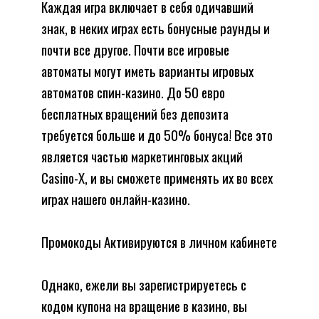
Каждая игра включает в себя одичавший
знак, в неких играх есть бонусные раунды и
почти все другое. Почти все игровые
автоматы могут иметь варианты игровых
автоматов спин-казино. До 50 евро
бесплатных вращений без депозита
требуется больше и до 50% бонуса! Все это
является частью маркетинговых акций
Casino-X, и вы сможете применять их во всех
играх нашего онлайн-казино.
Промокоды Активируются в личном кабинете
Однако, ежели вы зарегистрируетесь с
кодом купона на вращение в казино, вы