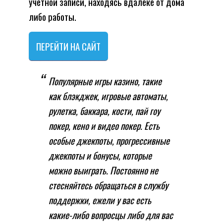
учетной записи, находясь вдалеке от дома
либо работы.
ПЕРЕЙТИ НА САЙТ
Популярные игры казино, такие
как блэкджек, игровые автоматы,
рулетка, баккара, кости, пай гоу
покер, кено и видео покер. Есть
особые джекпоты, прогрессивные
джекпоты и бонусы, которые
можно выиграть. Постоянно не
стесняйтесь обращаться в службу
поддержки, ежели у вас есть
какие-либо вопросцы либо для вас