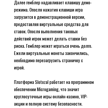
Далее гемблер надавливает клавишу демо-
режима. Опосля нажатия клавиши игра
загрузится в демонстрационной версии,
предоставляя виртуальные средства для
ставок. Опосля выполнения таковых
действий игрок может делать ставки без
риска. Гемблер может играться очень долго.
Ежели виртуальные монеты закончились,
необходимо перезагрузить страничку с
игрой.
Платформа Slotozal работает на программном
обеспечении Microgaming, что значит
круглосуточные игры онлайн-казино, VIP-
акции и полную систему безопасности.