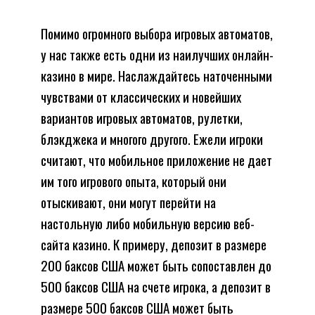
Помимо огромного выбора игровых автоматов,
у нас также есть одни из наилучших онлайн-
казино в мире. Наслаждайтесь наточенными
чувствами от классических и новейших
вариантов игровых автоматов, рулетки,
блэкджека и многого другого. Ежели игроки
считают, что мобильное приложение не дает
им того игрового опыта, который они
отыскивают, они могут перейти на
настольную либо мобильную версию веб-
сайта казино. К примеру, депозит в размере
200 баксов США может быть сопоставлен до
500 баксов США на счете игрока, а депозит в
размере 500 баксов США может быть