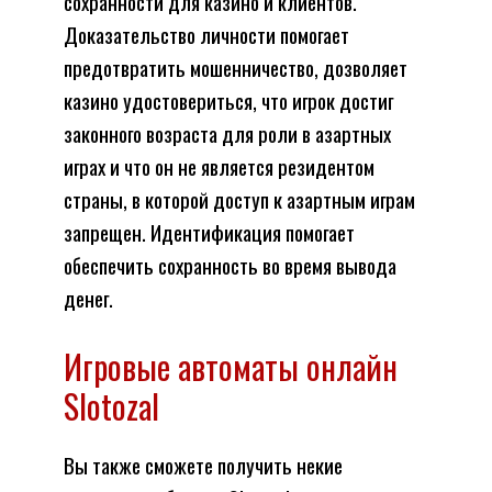
сохранности для казино и клиентов.
Доказательство личности помогает
предотвратить мошенничество, дозволяет
казино удостовериться, что игрок достиг
законного возраста для роли в азартных
играх и что он не является резидентом
страны, в которой доступ к азартным играм
запрещен. Идентификация помогает
обеспечить сохранность во время вывода
денег.
Игровые автоматы онлайн
Slotozal
Вы также сможете получить некие