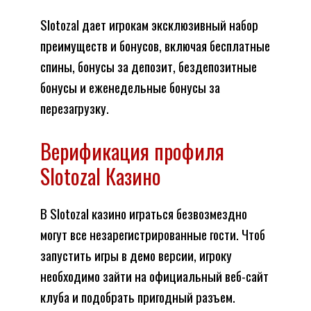
Slotozal дает игрокам эксклюзивный набор
преимуществ и бонусов, включая бесплатные
спины, бонусы за депозит, бездепозитные
бонусы и еженедельные бонусы за
перезагрузку.
Верификация профиля
Slotozal Казино
В Slotozal казино играться безвозмездно
могут все незарегистрированные гости. Чтоб
запустить игры в демо версии, игроку
необходимо зайти на официальный веб-сайт
клуба и подобрать пригодный разъем.