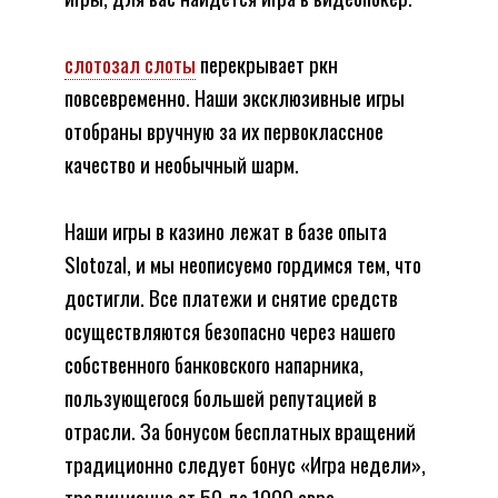
слотозал слоты
перекрывает ркн
повсевременно. Наши эксклюзивные игры
отобраны вручную за их первоклассное
качество и необычный шарм.
Наши игры в казино лежат в базе опыта
Slotozal, и мы неописуемо гордимся тем, что
достигли. Все платежи и снятие средств
осуществляются безопасно через нашего
собственного банковского напарника,
пользующегося большей репутацией в
отрасли. За бонусом бесплатных вращений
традиционно следует бонус «Игра недели»,
традиционно от 50 до 1000 евро.