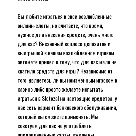
Вы любите играться в свои возлюбленные
онлайн-слоты, но считаете, что время,
нужное для внесения средств, очень много
для вас? Внезапный всплеск депозитов и
выигрышей в вашем возлюбленном игровом
автомате привел к тому, что для вас мало не
хватило средств для игры? Независимо от
того, являетесь ли вы неизменным игроком в
казино либо просто желаете испытать
играться в Slotozal на настоящие средства, у
нас есть вариант банковского обслуживания,
который вы сможете применять. Мы
советуем для вас не употреблять
предоплаченные карты, ежели вы