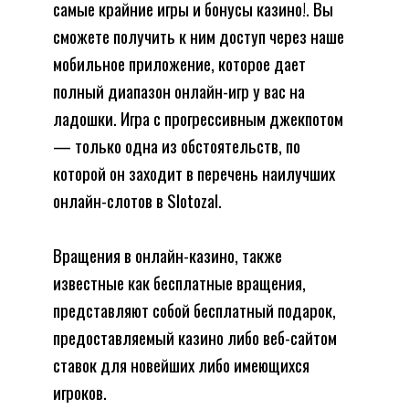
самые крайние игры и бонусы казино!. Вы
сможете получить к ним доступ через наше
мобильное приложение, которое дает
полный диапазон онлайн-игр у вас на
ладошки. Игра с прогрессивным джекпотом
— только одна из обстоятельств, по
которой он заходит в перечень наилучших
онлайн-слотов в Slotozal.
Вращения в онлайн-казино, также
известные как бесплатные вращения,
представляют собой бесплатный подарок,
предоставляемый казино либо веб-сайтом
ставок для новейших либо имеющихся
игроков.