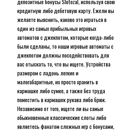
депозитные бонусы Slotozal, используя свою
кредитную либо дебетовую карту. Ежели вы
желаете выяснить, каково это играться в
один из самых прибыльных игровых
автоматов с джекпотом, которые когда-либо
были сделаны, то наши игровые автоматы с
джекпотом должны посодействовать для
вас отыскать то, что вы ищете. Устройства
размером с ладонь легкие и
малогабаритные, их просто хранить в
кармашке либо сумке, а также без труда
поместить в кармашек рукава либо брюк.
Независимо от того, ищете ли вы самые
обыкновенные классические слоты либо
являетесь фанатом сложных игр с бонусами,