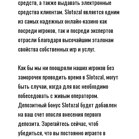
средств, а также выдавать электронные
средства клиентам. Slotozal является одним
из самых надежных онлайн-казино как
посреди игроков, так и посреди экспертов
отрасли благодаря высочайшим эталонам
свойства собственных игр и услуг.
Как бы мы ни поощряли наших игроков без
заморочек проводить время в Slotozal, могут
быть случаи, когда для вас необходимо
побеседовать с живым оператором.
Депозитный бонус Slotozal будет добавлен
на ваш счет опосля внесения первого
депозита. Зарегайтесь сейчас, чтоб
убедиться, что вы постоянно играете в