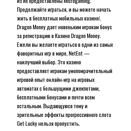
из их предоставлены Microgaming.
Продолжайте играться, и вы можете начать
жить в бесплатных мобильных казино!.
Dragon Money дает новеньким игрокам бонус
за регистрацию в Казино Dragon Money.
Ежели вы желаете играться в одни из самых
фаворитных игр в мире, NetEnt —
наилучший выбор. Это казино
предоставляет игрокам умопомрачительный
игровой опыт онлайн-игр на игровых
автоматах с большущими джекпотами,
бесплатными бонусами и почти всем
остальным. Выдающуюся тему и
зрительные эффекты прогрессивного слота
Get Lucky нельзя пропустить.