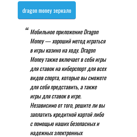
dragon money зеркало
Мобильное приложение Dragon
Money — хороший метод играться
в игры казино на ходу. Dragon
Money также включает в себя игры
для ставок на киберспорт для всех
видов спорта, которые вы сможете
для себя представить, а также
игры для ставок в игре.
Независимо от того, решите ли вы
заплатить кредитной картой либо
с помощью наших безопасных и
надежных электронных