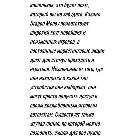
кошельков, это будет опыт,
который вы не забудете. Казино
Dragon Money приветствует
широкий круг новейших и
неизменных игроков, а
постоянные маркетинговые акции
дают доп стимул приходить и
играться. Независимо от того, где
они находятся и какой тип
устройства они выбирают, они
могут просто получить доступ к
своим возлюбленным игровым
автоматам. Существует также
жгучая линия, по которой можно
позвонить, ежели для вас нужна