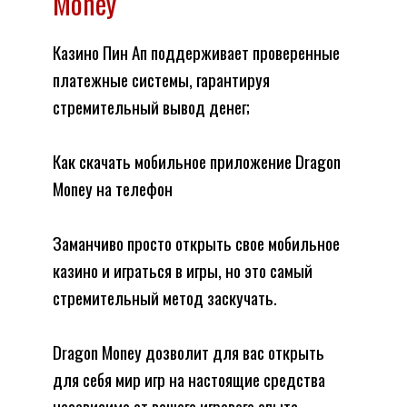
Money”
Казино Пин Ап поддерживает проверенные
платежные системы, гарантируя
стремительный вывод денег;
Как скачать мобильное приложение Dragon
Money на телефон
Заманчиво просто открыть свое мобильное
казино и играться в игры, но это самый
стремительный метод заскучать.
Dragon Money дозволит для вас открыть
для себя мир игр на настоящие средства
независимо от вашего игрового опыта.