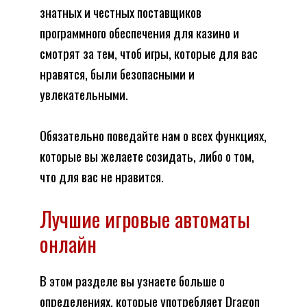
знатных и честных поставщиков
программного обеспечения для казино и
смотрят за тем, чтоб игры, которые для вас
нравятся, были безопасными и
увлекательными.
Обязательно поведайте нам о всех функциях,
которые вы желаете созидать, либо о том,
что для вас не нравится.
Лучшие игровые автоматы
онлайн
В этом разделе вы узнаете больше о
определениях, которые употребляет Dragon