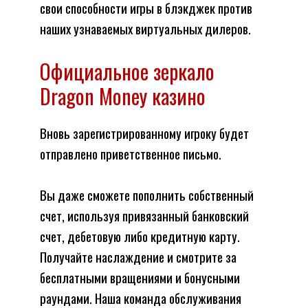
свои способности игры в блэкджек против
наших узнаваемых виртуальных дилеров.
Официальное зеркало
Dragon Money казино
Вновь зарегистрированному игроку будет
отправлено приветственное письмо.
Вы даже сможете пополнить собственный
счет, используя привязанный банковский
счет, дебетовую либо кредитную карту.
Получайте наслаждение и смотрите за
бесплатными вращениями и бонусными
раундами. Наша команда обслуживания