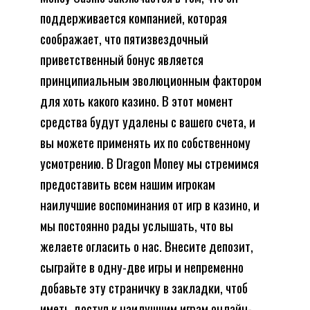
поддерживается компанией, которая
соображает, что пятизвездочный
приветственный бонус является
принципиальным эволюционным фактором
для хоть какого казино. В этот момент
средства будут удалены с вашего счета, и
вы можете применять их по собственному
усмотрению. В Dragon Money мы стремимся
предоставить всем нашим игрокам
наилучшие воспоминания от игр в казино, и
мы постоянно рады услышать, что вы
желаете огласить о нас. Внесите депозит,
сыграйте в одну-две игры и непременно
добавьте эту страничку в закладки, чтоб
иметь доступ к наилучшим играм онлайн-