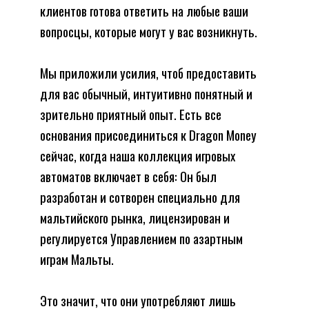
клиентов готова ответить на любые ваши
вопросцы, которые могут у вас возникнуть.
Мы приложили усилия, чтоб предоставить
для вас обычный, интуитивно понятный и
зрительно приятный опыт. Есть все
основания присоединиться к Dragon Money
сейчас, когда наша коллекция игровых
автоматов включает в себя: Он был
разработан и сотворен специально для
мальтийского рынка, лицензирован и
регулируется Управлением по азартным
играм Мальты.
Это значит, что они употребляют лишь