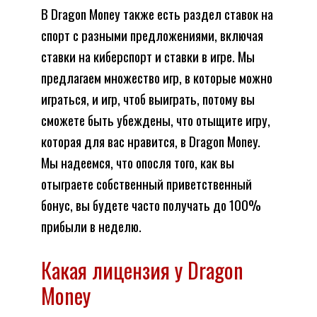
В Dragon Money также есть раздел ставок на
спорт с разными предложениями, включая
ставки на киберспорт и ставки в игре. Мы
предлагаем множество игр, в которые можно
играться, и игр, чтоб выиграть, потому вы
сможете быть убеждены, что отыщите игру,
которая для вас нравится, в Dragon Money.
Мы надеемся, что опосля того, как вы
отыграете собственный приветственный
бонус, вы будете часто получать до 100%
прибыли в неделю.
Какая лицензия у Dragon
Money