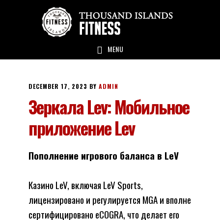
Skip
Skip
Skip
to
to
to
main
primary
footer
MENU
content
sidebar
DECEMBER 17, 2023
BY
ADMIN
Зеркала Lev: Мобильное
приложение Lev
Пополнение игрового баланса в LeV
Казино LeV, включая LeV Sports,
лицензировано и регулируется MGA и вполне
сертифицировано eCOGRA, что делает его