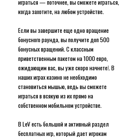
играться — поточнее, вы сможете играться,
когда захотите, на любом устройстве.
Если вы завершите еще одно вращение
бонусного раунда, вы получите доп 500
бонусных вращений. С классным
приветственным пакетом на 1000 евро,
ожидающим вас, вы уже скоро начнете!. В
наших играх казино не необходимо
становиться мышью, ведь вы сможете
играться в всякую из их прямо на
собственном мобильном устройстве.
В LeV есть большой и активный раздел
бесплатных игр, который дает игрокам