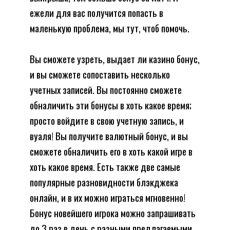
ежели для вас получится попасть в
маленькую проблема, мы тут, чтоб помочь.
Вы сможете узреть, выдает ли казино бонус,
и вы сможете сопоставить несколько
учетных записей. Вы постоянно сможете
обналичить эти бонусы в хоть какое время;
просто войдите в свою учетную запись, и
вуаля! Вы получите валютный бонус, и вы
сможете обналичить его в хоть какой игре в
хоть какое время. Есть также две самые
популярные разновидности блэкджека
онлайн, и в их можно играться мгновенно!
Бонус новейшего игрока можно запрашивать
до 3 раз в день с разными предлагаемыми