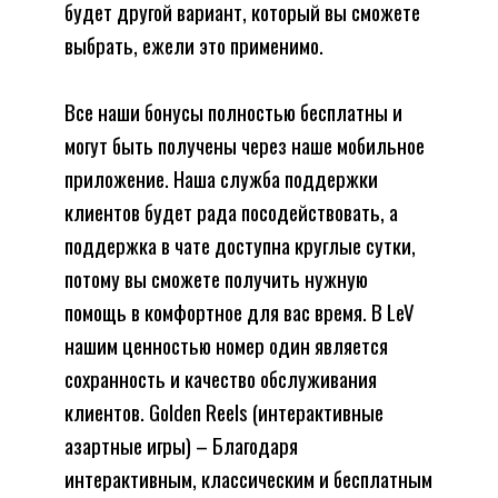
будет другой вариант, который вы сможете
выбрать, ежели это применимо.
Все наши бонусы полностью бесплатны и
могут быть получены через наше мобильное
приложение. Наша служба поддержки
клиентов будет рада посодействовать, а
поддержка в чате доступна круглые сутки,
потому вы сможете получить нужную
помощь в комфортное для вас время. В LeV
нашим ценностью номер один является
сохранность и качество обслуживания
клиентов. Golden Reels (интерактивные
азартные игры) – Благодаря
интерактивным, классическим и бесплатным