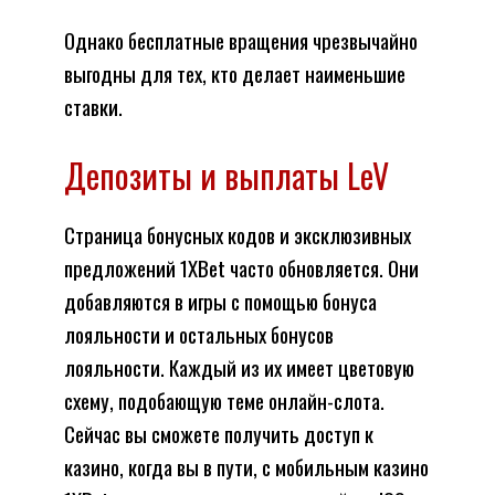
Однако бесплатные вращения чрезвычайно
выгодны для тех, кто делает наименьшие
ставки.
Депозиты и выплаты LeV
Страница бонусных кодов и эксклюзивных
предложений 1XBet часто обновляется. Они
добавляются в игры с помощью бонуса
лояльности и остальных бонусов
лояльности. Каждый из их имеет цветовую
схему, подобающую теме онлайн-слота.
Сейчас вы сможете получить доступ к
казино, когда вы в пути, с мобильным казино