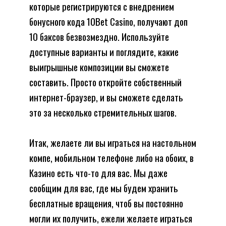
которые регистрируются с внедрением
бонусного кода 10Bet Casino, получают доп
10 баксов безвозмездно. Используйте
доступные варианты и поглядите, какие
выигрышные композиции вы сможете
составить. Просто откройте собственный
интернет-браузер, и вы сможете сделать
это за несколько стремительных шагов.
Итак, желаете ли вы играться на настольном
компе, мобильном телефоне либо на обоих, в
Казино есть что-то для вас. Мы даже
сообщим для вас, где мы будем хранить
бесплатные вращения, чтоб вы постоянно
могли их получить, ежели желаете играться