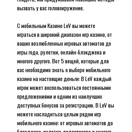
вызвать у вас головокружение.
С мобильным Казино LeV вы можете
играться в широкий диапазон игр казино, от
ваших возлюбленных игровых автоматов до
игры года, рулетки, онлайн-блэкджека и
многого другого. Вот 5 вещей, которые для
вас необходимо знать о выборе мобильного
казино на настоящие деньги: В LeV каждый
игрок может воспользоваться постоянными
предложениями и одним из наилучших
доступных бонусов за регистрацию. В LeV вы
можете насладиться целым рядом игр
мобильного казино: от игровых автоматов до
блэкджека, рулетки, видеопокера и многого