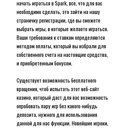
начать играться в Spark, все, что для вас
необходимо сделать, это зайти на нашу
страничку регистрации, где вы сможете
выбрать игры, в которые желаете играться.
Ваши требования к ставкам определяются
методом оплаты, который вы избрали для
собственного счета на настоящие средства,
и приобретенным бонусом.
Существует возможность бесплатного
вращения, чтоб испытать этот веб-сайт
казино, который даст для вас возможность
опробовать пару игр без какого-нибудь
депозита, нужного для использования
данной для нас функции. Новейшие игроки,