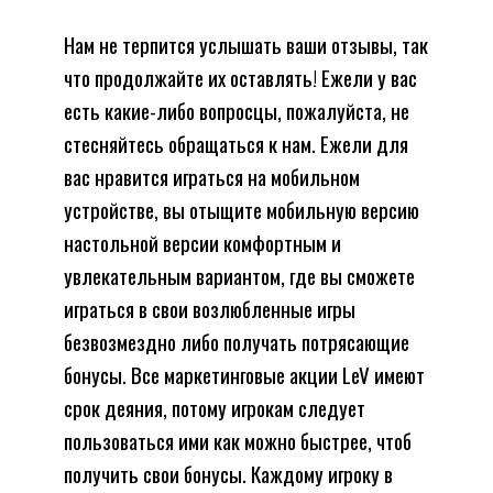
Нам не терпится услышать ваши отзывы, так
что продолжайте их оставлять! Ежели у вас
есть какие-либо вопросцы, пожалуйста, не
стесняйтесь обращаться к нам. Ежели для
вас нравится играться на мобильном
устройстве, вы отыщите мобильную версию
настольной версии комфортным и
увлекательным вариантом, где вы сможете
играться в свои возлюбленные игры
безвозмездно либо получать потрясающие
бонусы. Все маркетинговые акции LeV имеют
срок деяния, потому игрокам следует
пользоваться ими как можно быстрее, чтоб
получить свои бонусы. Каждому игроку в