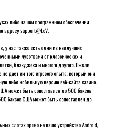
нусах либо нашем программном обеспечении
по адресу support@LeV.
в, у нас также есть одни из наилучших
оченными чувствами от классических и
летки, блэкджека и многого другого. Ежели
 не дает им того игрового опыта, который они
ьную либо мобильную версию веб-сайта казино.
 США может быть сопоставлен до 500 баксов
 500 баксов США может быть сопоставлен до
ных слотах прямо на ваше устройство Android,