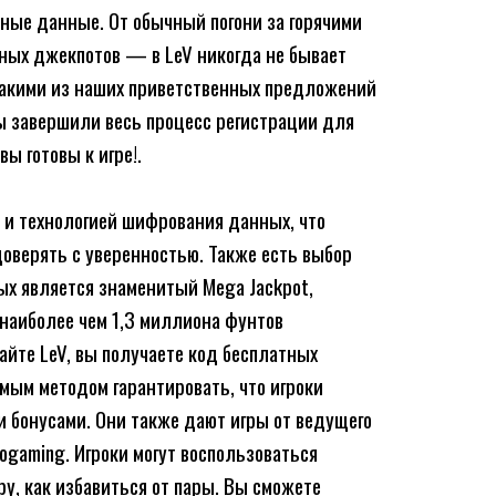
ные данные. От обычный погони за горячими
вных джекпотов — в LeV никогда не бывает
какими из наших приветственных предложений
ы завершили весь процесс регистрации для
вы готовы к игре!.
 и технологией шифрования данных, что
 доверять с уверенностью. Также есть выбор
ых является знаменитый Mega Jackpot,
 наиболее чем 1,3 миллиона фунтов
сайте LeV, вы получаете код бесплатных
мым методом гарантировать, что игроки
 бонусами. Они также дают игры от ведущего
ogaming. Игроки могут воспользоваться
у, как избавиться от пары. Вы сможете