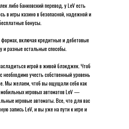
лек либо банковский перевод, у LeV есть
сь в игры казино в безопасной, надежной и
 бесплатные бонусы.
 формах, включая кредитные и дебетовые
Pay и разные остальные способы.
насладиться игрой в живой блэкджек. Чтоб
с необходимо учесть собственный уровень
ие. Мы желаем, чтоб вы ощущали себя как
я мобильных игровых автоматов LeV —
льные игровые автоматы. Все, что для вас
ную запись LeV, и вы уже на пути к игре и