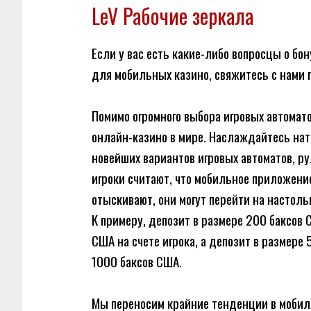
LeV Рабочие зеркала
Если у вас есть какие-либо вопросцы о бо
для мобильных казино, свяжитесь с нами 
Помимо огромного выбора игровых автомато
онлайн-казино в мире. Наслаждайтесь нат
новейших вариантов игровых автоматов, ру
игроки считают, что мобильное приложение
отыскивают, они могут перейти на настол
К примеру, депозит в размере 200 баксов
США на счете игрока, а депозит в размере
1000 баксов США.
Мы переносим крайние тенденции в мобиль