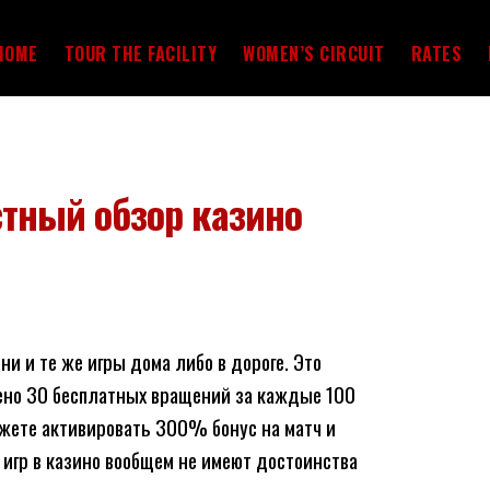
HOME
TOUR THE FACILITY
WOMEN’S CIRCUIT
RATES
естный обзор казино
ни и те же игры дома либо в дороге. Это
лено 30 бесплатных вращений за каждые 100
ожете активировать 300% бонус на матч и
х игр в казино вообщем не имеют достоинства