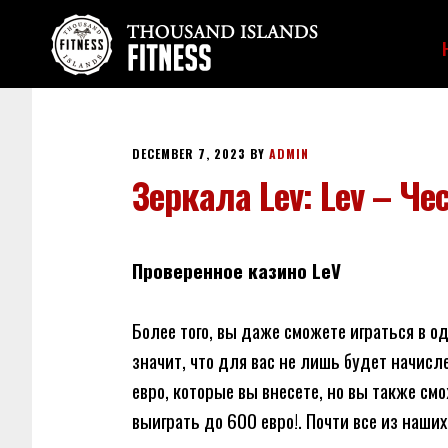
Skip
Skip
Skip
to
to
to
main
primary
footer
content
sidebar
DECEMBER 7, 2023
BY
ADMIN
Зеркала Lev: Lev – Ч
Проверенное казино LeV
Более того, вы даже сможете играться в од
значит, что для вас не лишь будет начис
евро, которые вы внесете, но вы также см
выиграть до 600 евро!. Почти все из наши