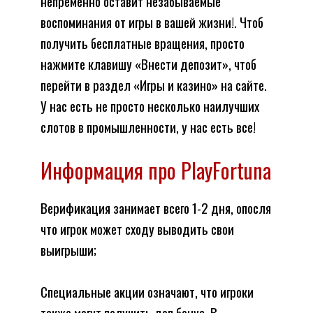
непременно оставит незабываемые
воспоминания от игры в вашей жизни!. Чтоб
получить бесплатные вращения, просто
нажмите клавишу «Внести депозит», чтоб
перейти в раздел «Игры и казино» на сайте.
У нас есть не просто несколько наилучших
слотов в промышленности, у нас есть все!
Информация про PlayFortuna
Верификация занимает всего 1-2 дня, опосля
что игрок может сходу выводить свои
выигрыши;
Специальные акции означают, что игроки
также могут получить доп бонус. В