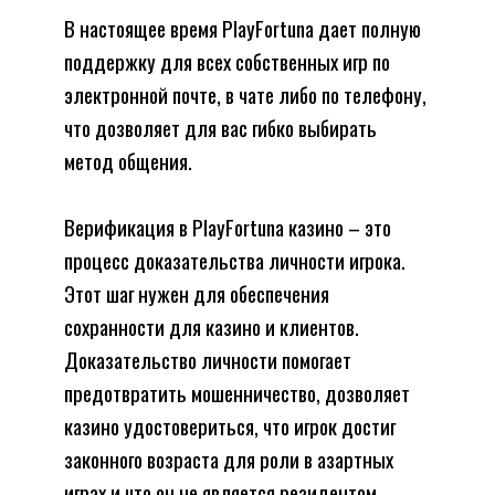
В настоящее время PlayFortuna дает полную
поддержку для всех собственных игр по
электронной почте, в чате либо по телефону,
что дозволяет для вас гибко выбирать
метод общения.
Верификация в PlayFortuna казино – это
процесс доказательства личности игрока.
Этот шаг нужен для обеспечения
сохранности для казино и клиентов.
Доказательство личности помогает
предотвратить мошенничество, дозволяет
казино удостовериться, что игрок достиг
законного возраста для роли в азартных
играх и что он не является резидентом