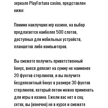
зеркало PlayFortuna casino, представлен
ниже:
Помимо наилучших игр казино, на выбор
предлагается наиболее 500 слотов,
доступных для мобильных устройств,
планшетов либо компьютеров.
Вы сможете получить приветственный
бонус, внеся депозит на сумму не наименее
20 фунтов стерлингов, и вы получите
бездепозитный бонус в размере 30 фунтов
стерлингов, который потом можно применять
для игры в казино. Ежели вас нет в соц
сетях, вы (конечно) не в курсе и сможете