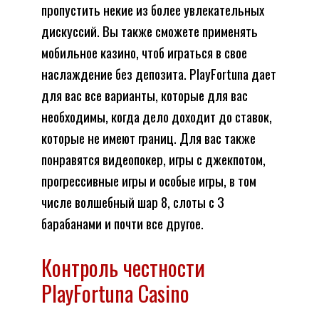
пропустить некие из более увлекательных
дискуссий. Вы также сможете применять
мобильное казино, чтоб играться в свое
наслаждение без депозита. PlayFortuna дает
для вас все варианты, которые для вас
необходимы, когда дело доходит до ставок,
которые не имеют границ. Для вас также
понравятся видеопокер, игры с джекпотом,
прогрессивные игры и особые игры, в том
числе волшебный шар 8, слоты с 3
барабанами и почти все другое.
Контроль честности
PlayFortuna Casino