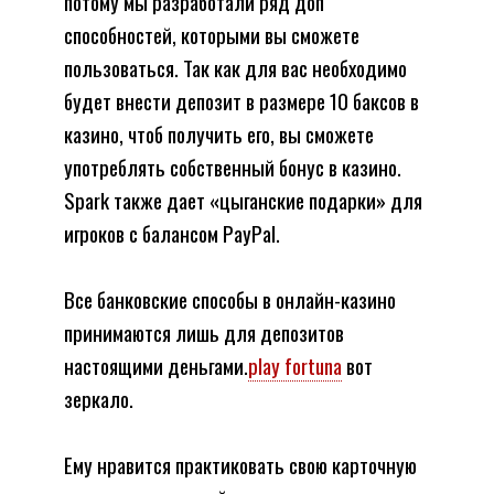
потому мы разработали ряд доп
способностей, которыми вы сможете
пользоваться. Так как для вас необходимо
будет внести депозит в размере 10 баксов в
казино, чтоб получить его, вы сможете
употреблять собственный бонус в казино.
Spark также дает «цыганские подарки» для
игроков с балансом PayPal.
Все банковские способы в онлайн-казино
принимаются лишь для депозитов
настоящими деньгами.
play fortuna
вот
зеркало.
Ему нравится практиковать свою карточную