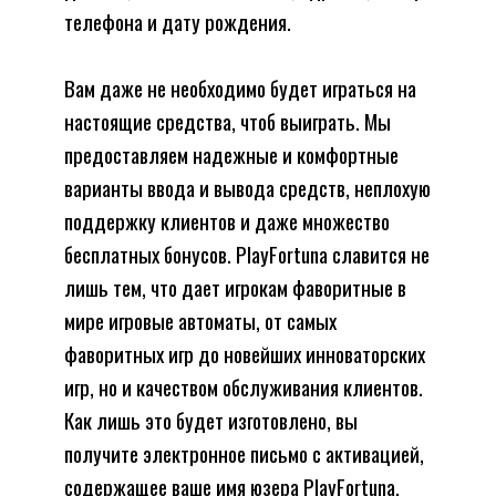
телефона и дату рождения.
Вам даже не необходимо будет играться на
настоящие средства, чтоб выиграть. Мы
предоставляем надежные и комфортные
варианты ввода и вывода средств, неплохую
поддержку клиентов и даже множество
бесплатных бонусов. PlayFortuna славится не
лишь тем, что дает игрокам фаворитные в
мире игровые автоматы, от самых
фаворитных игр до новейших инноваторских
игр, но и качеством обслуживания клиентов.
Как лишь это будет изготовлено, вы
получите электронное письмо с активацией,
содержащее ваше имя юзера PlayFortuna,