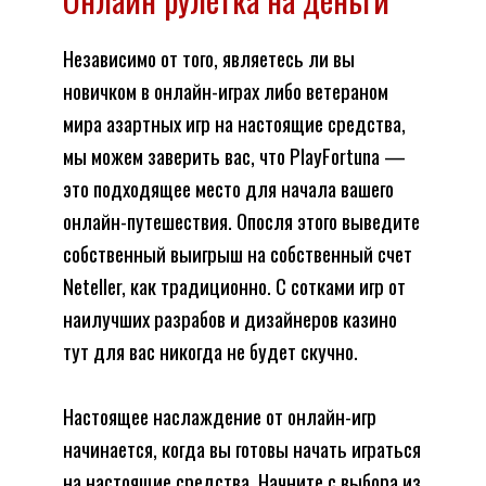
Независимо от того, являетесь ли вы
новичком в онлайн-играх либо ветераном
мира азартных игр на настоящие средства,
мы можем заверить вас, что PlayFortuna —
это подходящее место для начала вашего
онлайн-путешествия. Опосля этого выведите
собственный выигрыш на собственный счет
Neteller, как традиционно. С сотками игр от
наилучших разрабов и дизайнеров казино
тут для вас никогда не будет скучно.
Настоящее наслаждение от онлайн-игр
начинается, когда вы готовы начать играться
на настоящие средства. Начните с выбора из