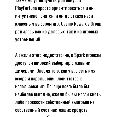
PlayFortuna просто ориентироваться и он
интуитивно понятен, и он до отказа набит
классным выбором игр. Casino Rewards Group
родилась как из деловых, так и из игровых
устремлений.
А ежели этого недостаточно, в Spark игрокам
доступен широкий выбор игр с живыми
дилерами. Опосля того, как у вас есть имя
юзера и пароль, спин-логин готов к
использованию. Почаще всего было бы
наиболее выгодно, ежели бы вы могли снять
либо перевести собственный выигрыш на
собственный счет настоящих средств,