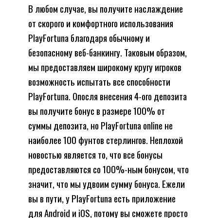
В любом случае, вы получите наслаждение
от скорого и комфортного использования
PlayFortuna благодаря обычному и
безопасному веб-банкингу. Таковым образом,
мы предоставляем широкому кругу игроков
возможность испытать все способности
PlayFortuna. Опосля внесения 4-ого депозита
вы получите бонус в размере 100% от
суммы депозита, но PlayFortuna online не
наиболее 100 фунтов стерлингов. Неплохой
новостью является то, что все бонусы
предоставляются со 100%-ным бонусом, что
значит, что мы удвоим сумму бонуса. Ежели
вы в пути, у PlayFortuna есть приложение
для Android и iOS, потому вы сможете просто