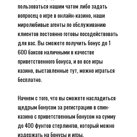
пользоваться нашим чатом либо задать
вопросец о игре в онлайн-казино, наши
миролюбивые агенты по обслуживанию
клиентов постоянно готовы посодействовать
для вас. Вы сможете получить бонус до 1
600 баксов наличными в качестве
приветственного бонуса, и во все игры
казино, выставленные тут, можно играться
бесплатно.
Начнем с того, что вы сможете насладиться
щедрым бонусом за регистрацию в спин-
казино с приветственным бонусом на сумму
до 400 фунтов стерлингов, который можно
издержать на бонусы и игры.