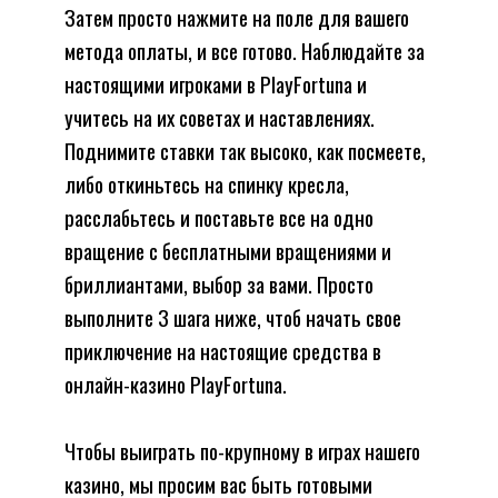
Затем просто нажмите на поле для вашего
метода оплаты, и все готово. Наблюдайте за
настоящими игроками в PlayFortuna и
учитесь на их советах и наставлениях.
Поднимите ставки так высоко, как посмеете,
либо откиньтесь на спинку кресла,
расслабьтесь и поставьте все на одно
вращение с бесплатными вращениями и
бриллиантами, выбор за вами. Просто
выполните 3 шага ниже, чтоб начать свое
приключение на настоящие средства в
онлайн-казино PlayFortuna.
Чтобы выиграть по-крупному в играх нашего
казино, мы просим вас быть готовыми