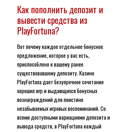
Как пополнить депозит и
вывести средства из
PlayFortuna?
Вот почему каждое отдельное бонусное
предложение, которое у вас есть,
приспособлено к вашему ранее
существовавшему депозиту. Казино
PlayFortuna дает безупречное сочетание
хороших игр и выдающихся бонусных
вознаграждений для поистине
незабываемых игровых воспоминаний. Со
всеми доступными вариациями депозита и
вывода средств, в PlayFortuna каждый