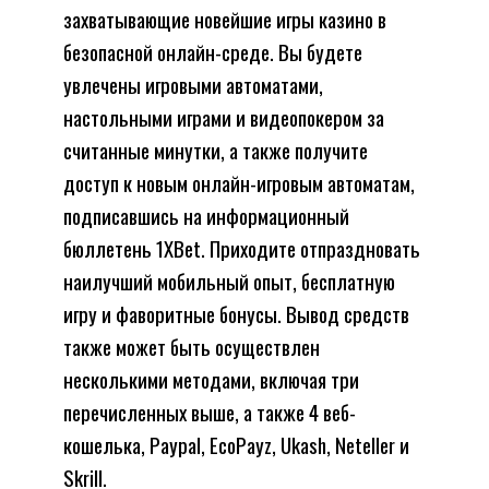
захватывающие новейшие игры казино в
безопасной онлайн-среде. Вы будете
увлечены игровыми автоматами,
настольными играми и видеопокером за
считанные минутки, а также получите
доступ к новым онлайн-игровым автоматам,
подписавшись на информационный
бюллетень 1XBet. Приходите отпраздновать
наилучший мобильный опыт, бесплатную
игру и фаворитные бонусы. Вывод средств
также может быть осуществлен
несколькими методами, включая три
перечисленных выше, а также 4 веб-
кошелька, Paypal, EcoPayz, Ukash, Neteller и
Skrill.