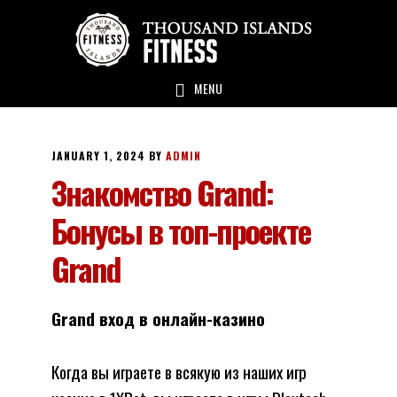
Skip
Skip
Skip
to
to
to
main
primary
footer
MENU
content
sidebar
JANUARY 1, 2024
BY
ADMIN
Знакомство Grand:
Бонусы в топ-проекте
Grand
Grand вход в онлайн-казино
Когда вы играете в всякую из наших игр