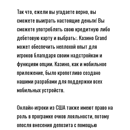
Так что, ежели вы угадаете верно, вы
сможете выиграть настоящие деньги! Вы
сможете употреблять свою кредитную либо
дебетовую карту и выбрать:. Казино Grand
может обеспечить неплохой опыт для
игроков благодаря своим надстройкам и
функциям опции. Казино, как и мобильное
приложение, было кропотливо создано
нашими разрабами для поддержки всех
мобильных устройств.
Онлайн-игроки из США также имеют право на
роль в програмке очков лояльности, потому
опосля внесения депозита с помощью