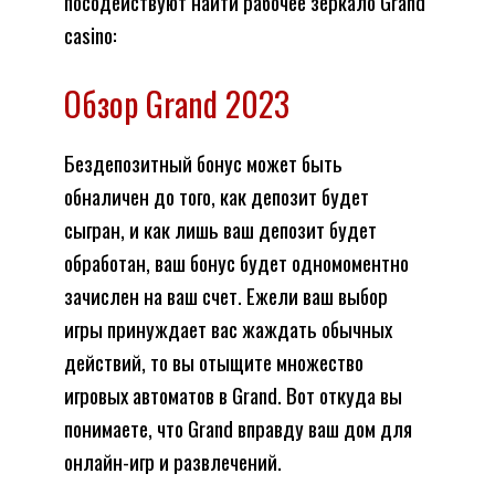
посодействуют найти рабочее зеркало Grand
casino:
Обзор Grand 2023
Бездепозитный бонус может быть
обналичен до того, как депозит будет
сыгран, и как лишь ваш депозит будет
обработан, ваш бонус будет одномоментно
зачислен на ваш счет. Ежели ваш выбор
игры принуждает вас жаждать обычных
действий, то вы отыщите множество
игровых автоматов в Grand. Вот откуда вы
понимаете, что Grand вправду ваш дом для
онлайн-игр и развлечений.