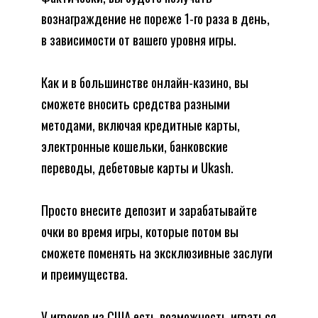
вознаграждение не пореже 1-го раза в день,
в зависимости от вашего уровня игры.
Как и в большинстве онлайн-казино, вы
сможете вносить средства разными
методами, включая кредитные карты,
электронные кошельки, банковские
переводы, дебетовые карты и Ukash.
Просто внесите депозит и зарабатывайте
очки во время игры, которые потом вы
сможете поменять на эксклюзивные заслуги
и преимущества.
У игроков из США есть возможность играться