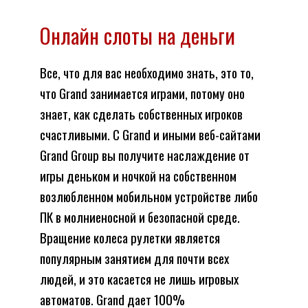
Онлайн слоты на деньги
Все, что для вас необходимо знать, это то,
что Grand занимается играми, потому оно
знает, как сделать собственных игроков
счастливыми. С Grand и иными веб-сайтами
Grand Group вы получите наслаждение от
игры деньком и ночкой на собственном
возлюбленном мобильном устройстве либо
ПК в молниеносной и безопасной среде.
Вращение колеса рулетки является
популярным занятием для почти всех
людей, и это касается не лишь игровых
автоматов. Grand дает 100%