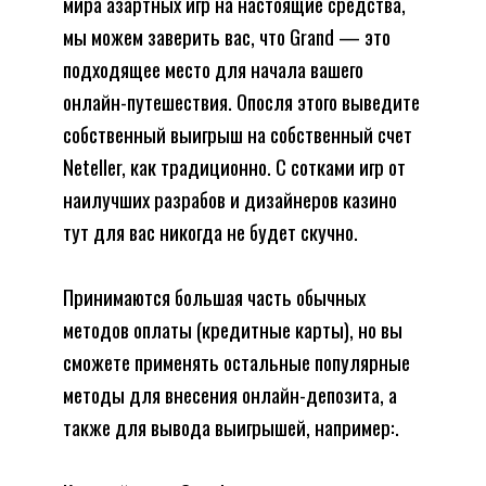
мира азартных игр на настоящие средства,
мы можем заверить вас, что Grand — это
подходящее место для начала вашего
онлайн-путешествия. Опосля этого выведите
собственный выигрыш на собственный счет
Neteller, как традиционно. С сотками игр от
наилучших разрабов и дизайнеров казино
тут для вас никогда не будет скучно.
Принимаются большая часть обычных
методов оплаты (кредитные карты), но вы
сможете применять остальные популярные
методы для внесения онлайн-депозита, а
также для вывода выигрышей, например:.