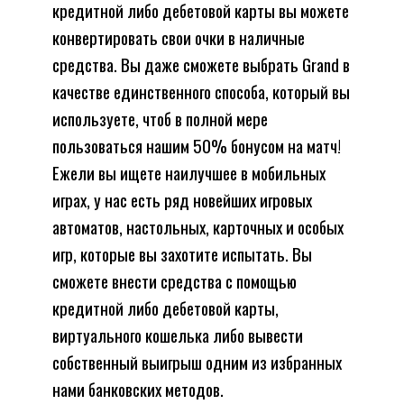
кредитной либо дебетовой карты вы можете
конвертировать свои очки в наличные
средства. Вы даже сможете выбрать Grand в
качестве единственного способа, который вы
используете, чтоб в полной мере
пользоваться нашим 50% бонусом на матч!
Ежели вы ищете наилучшее в мобильных
играх, у нас есть ряд новейших игровых
автоматов, настольных, карточных и особых
игр, которые вы захотите испытать. Вы
сможете внести средства с помощью
кредитной либо дебетовой карты,
виртуального кошелька либо вывести
собственный выигрыш одним из избранных
нами банковских методов.