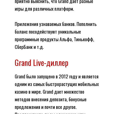
приятно выяснить, что Grand дает разные
игры для различных платформ.
Приложения узнаваемых банков. Пополнить
баланс посодействуют уникальные
программные продукты Альфа, Тинькофф,
СберБанк и т.д.
Grand Live-диллер
Grand было запущено в 2012 году и является
одним из самых быстрорастущих мобильных
казино в мире. Grand дает множество
методов внесения депозита, бонусные
предложения и почти все другое.