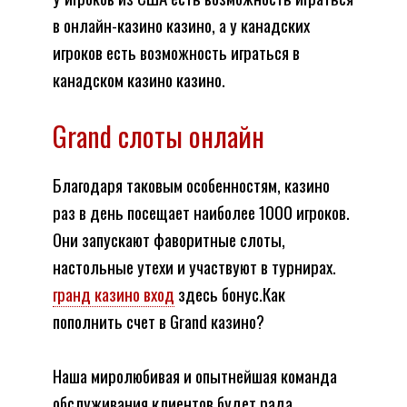
в онлайн-казино казино, а у канадских
игроков есть возможность играться в
канадском казино казино.
Grand слоты онлайн
Благодаря таковым особенностям, казино
раз в день посещает наиболее 1000 игроков.
Они запускают фаворитные слоты,
настольные утехи и участвуют в турнирах.
гранд казино вход
здесь бонус.Как
пополнить счет в Grand казино?
Наша миролюбивая и опытнейшая команда
обслуживания клиентов будет рада