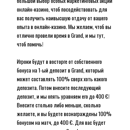
большой выбор особых маркетинговых акций
онлайн-казино, чтоб посодействовать для
вас получить наивысшую отдачу от вашего
опыта в онлайн-казино. Мы желаем, чтоб вы
отлично провели время в Grand, и мы тут,
чтоб помочь!
Игроки будут в восторге от собственного
бонуса на 1-ый депозит в Grand, который
может составлять 100% сверх хоть какого
депозита. Потом внесите последующий
депозит, и мы опять уравняем его до 400 €!
Внесите столько либо меньше, сколько
желаете, и вы будете вознаграждены 100%
бонусом на матч, до 400 €. Для вас будет