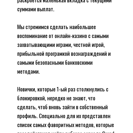
суммами выплат.
Мы стремимся сделать наибольшее
воспоминание от онлайн-казино с самыми
захватывающими играми, честной игрой,
прибыльной програмкой вознаграждений и
самыми безопасными банковскими
методами.
Новички, которые 1-ый раз столкнулись с
блокировкой, нередко не знают, что
сделать, чтоб вновь зайти в собственный
профиль. Специально для их представлен
список самых фаворитных методов, которые