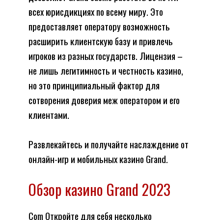
всех юрисдикциях по всему миру. Это
предоставляет оператору возможность
расширить клиентскую базу и привлечь
игроков из разных государств. Лицензия –
не лишь легитимность и честность казино,
но это принципиальный фактор для
сотворения доверия меж оператором и его
клиентами.
Развлекайтесь и получайте наслаждение от
онлайн-игр и мобильных казино Grand.
Обзор казино Grand 2023
Com Откройте для себя несколько