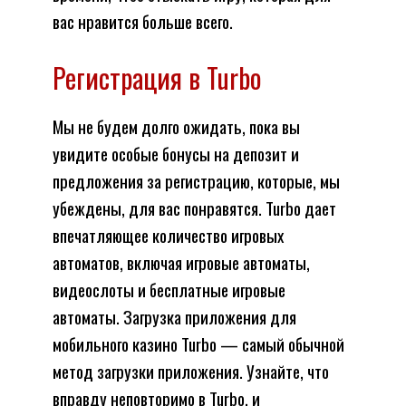
вас нравится больше всего.
Регистрация в Turbo
Мы не будем долго ожидать, пока вы
увидите особые бонусы на депозит и
предложения за регистрацию, которые, мы
убеждены, для вас понравятся. Turbo дает
впечатляющее количество игровых
автоматов, включая игровые автоматы,
видеослоты и бесплатные игровые
автоматы. Загрузка приложения для
мобильного казино Turbo — самый обычной
метод загрузки приложения. Узнайте, что
вправду неповторимо в Turbo, и