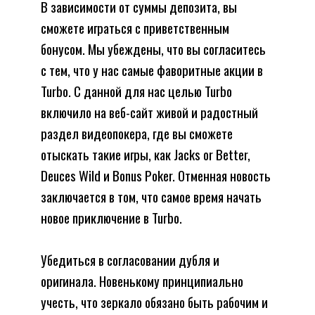
В зависимости от суммы депозита, вы
сможете играться с приветственным
бонусом. Мы убеждены, что вы согласитесь
с тем, что у нас самые фаворитные акции в
Turbo. С данной для нас целью Turbo
включило на веб-сайт живой и радостный
раздел видеопокера, где вы сможете
отыскать такие игры, как Jacks or Better,
Deuces Wild и Bonus Poker. Отменная новость
заключается в том, что самое время начать
новое приключение в Turbo.
Убедиться в согласовании дубля и
оригинала. Новенькому принципиально
учесть, что зеркало обязано быть рабочим и