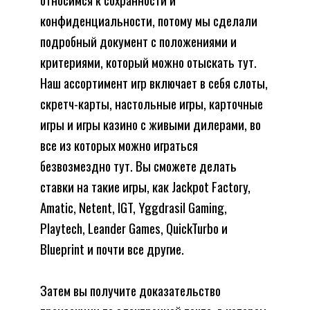
конфиденциальности, потому мы сделали
подробный документ с положениями и
критериями, который можно отыскать тут.
Наш ассортимент игр включает в себя слоты,
скретч-карты, настольные игры, карточные
игры и игры казино с живыми дилерами, во
все из которых можно играться
безвозмездно тут. Вы сможете делать
ставки на такие игры, как Jackpot Factory,
Amatic, Netent, IGT, Yggdrasil Gaming,
Playtech, Leander Games, QuickTurbo и
Blueprint и почти все другие.
Затем вы получите доказательство