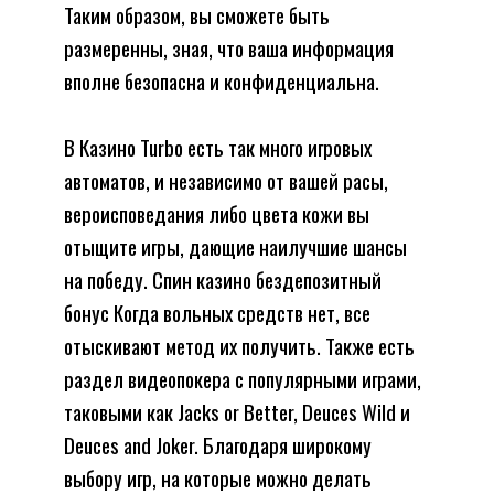
Таким образом, вы сможете быть
размеренны, зная, что ваша информация
вполне безопасна и конфиденциальна.
В Казино Turbo есть так много игровых
автоматов, и независимо от вашей расы,
вероисповедания либо цвета кожи вы
отыщите игры, дающие наилучшие шансы
на победу. Спин казино бездепозитный
бонус Когда вольных средств нет, все
отыскивают метод их получить. Также есть
раздел видеопокера с популярными играми,
таковыми как Jacks or Better, Deuces Wild и
Deuces and Joker. Благодаря широкому
выбору игр, на которые можно делать