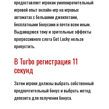
предоставляет игрокам умопомрачительный
игровой опыт онлайн-игр на игровых
автоматах с большими джекпотами,
бесплатными бонусами и почти всем иным.
Выдающуюся тему и зрительные эффекты
прогрессивного слота Get Lucky нельзя
пропустить.
В Turbo регистрация 11
секунд
Затем игроки должны выбрать собственный
предпочтительный бонус и выбрать метод
депозита для получения бонуса.