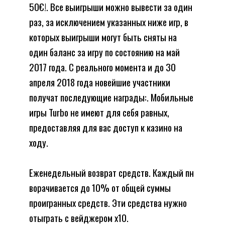
50€!. Все выигрыши можно вывести за один
раз, за исключением указанных ниже игр, в
которых выигрыши могут быть сняты на
один баланс за игру по состоянию на май
2017 года. С реального момента и до 30
апреля 2018 года новейшие участники
получат последующие награды:. Мобильные
игры Turbo не имеют для себя равных,
предоставляя для вас доступ к казино на
ходу.
Еженедельный возврат средств. Каждый пн
ворачивается до 10% от общей суммы
проигранных средств. Эти средства нужно
отыграть с вейджером х10.