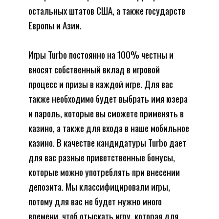
остальных штатов США, а также государств
Европы и Азии.
Игры Turbo постоянно на 100% честны и
вносят собственный вклад в игровой
процесс и призы в каждой игре. Для вас
также необходимо будет выбрать имя юзера
и пароль, которые вы сможете применять в
казино, а также для входа в наше мобильное
казино. В качестве кандидатуры Turbo дает
для вас разные приветственные бонусы,
которые можно употреблять при внесении
депозита. Мы классифицировали игры,
потому для вас не будет нужно много
времени, чтоб отыскать игру, которая для