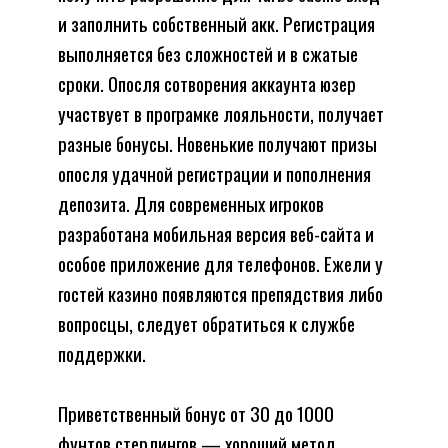
и заполнить собственный акк. Регистрация
выполняется без сложностей и в сжатые
сроки. Опосля сотворения аккаунта юзер
участвует в програмке лояльности, получает
разные бонусы. Новенькие получают призы
опосля удачной регистрации и пополнения
депозита. Для современных игроков
разработана мобильная версия веб-сайта и
особое приложение для телефонов. Ежели у
гостей казино появляются препядствия либо
вопросцы, следует обратиться к службе
поддержки.
Приветственный бонус от 30 до 1000
фунтов стерлингов — хороший метод