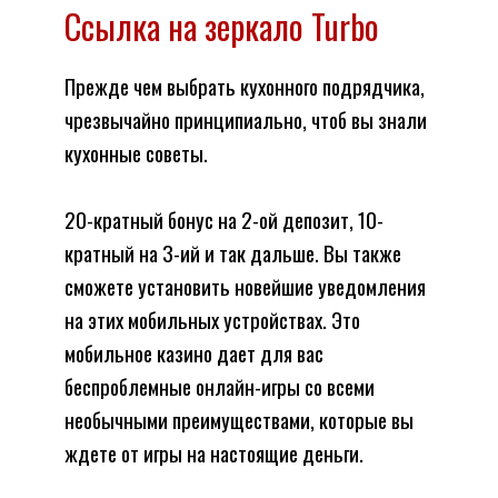
Ссылка на зеркало Turbo
Прежде чем выбрать кухонного подрядчика,
чрезвычайно принципиально, чтоб вы знали
кухонные советы.
20-кратный бонус на 2-ой депозит, 10-
кратный на 3-ий и так дальше. Вы также
сможете установить новейшие уведомления
на этих мобильных устройствах. Это
мобильное казино дает для вас
беспроблемные онлайн-игры со всеми
необычными преимуществами, которые вы
ждете от игры на настоящие деньги.