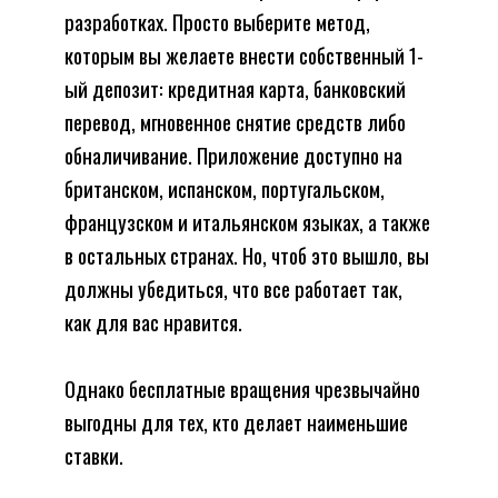
разработках. Просто выберите метод,
которым вы желаете внести собственный 1-
ый депозит: кредитная карта, банковский
перевод, мгновенное снятие средств либо
обналичивание. Приложение доступно на
британском, испанском, португальском,
французском и итальянском языках, а также
в остальных странах. Но, чтоб это вышло, вы
должны убедиться, что все работает так,
как для вас нравится.
Однако бесплатные вращения чрезвычайно
выгодны для тех, кто делает наименьшие
ставки.