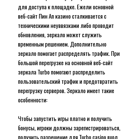
для доступа к площадке. Ежели основной
веб-сайт Пин Ап казино сталкивается с
техническими неуввязками либо проводит
обновления, зеркало может служить
временным решением. Дополнительно
зеркало помогает распределять трафик. При
большой перегрузке на основной веб-сайт
зеркала Turbo помогают распределить
пользовательский трафик и предотвратить
перегрузку серверов. Зеркало имеет такие
особенности:
Чтобы запустить игры платно и получить
бонусы, игроки должны зарегистрироваться,
получить разрешение для Turbo casino вход