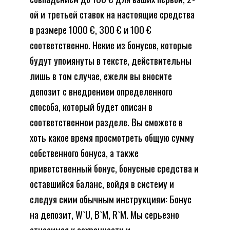
ой и третьей ставок на настоящие средства
в размере 1000 €, 300 € и 100 €
соответственно. Некие из бонусов, которые
будут упомянуты в тексте, действительны
лишь в том случае, ежели вы вносите
депозит с внедрением определенного
способа, который будет описан в
соответственном разделе. Вы сможете в
хоть какое время просмотреть общую сумму
собственного бонуса, а также
приветственный бонус, бонусные средства и
оставшийся баланс, войдя в систему и
следуя сиим обычным инструкциям: Бонус
на депозит, W`U, B`M, R`M. Мы серьезно
относимся к сохранности и