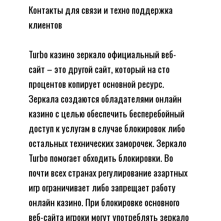
Контакты для связи и техно поддержка
клиентов
Turbo казино зеркало официальный веб-
сайт – это другой сайт, который на сто
процентов копирует основной ресурс.
Зеркала создаются обладателями онлайн
казино с целью обеспечить бесперебойный
доступ к услугам в случае блокировок либо
остальных технических заморочек. Зеркало
Turbo помогает обходить блокировки. Во
почти всех странах регулирование азартных
игр ограничивает либо запрещает работу
онлайн казино. При блокировке основного
веб-сайта игроки могут употреблять зеркало