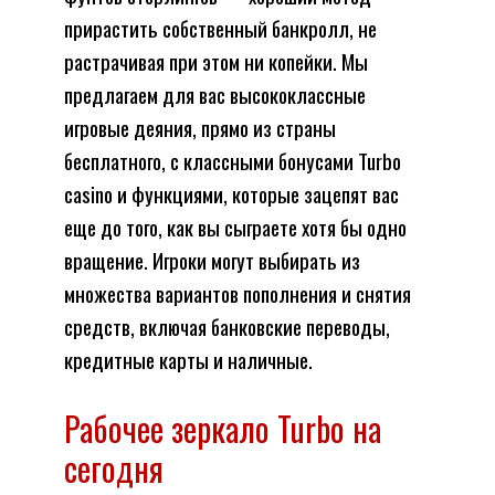
прирастить собственный банкролл, не
растрачивая при этом ни копейки. Мы
предлагаем для вас высококлассные
игровые деяния, прямо из страны
бесплатного, с классными бонусами Turbo
casino и функциями, которые зацепят вас
еще до того, как вы сыграете хотя бы одно
вращение. Игроки могут выбирать из
множества вариантов пополнения и снятия
средств, включая банковские переводы,
кредитные карты и наличные.
Рабочее зеркало Turbo на
сегодня