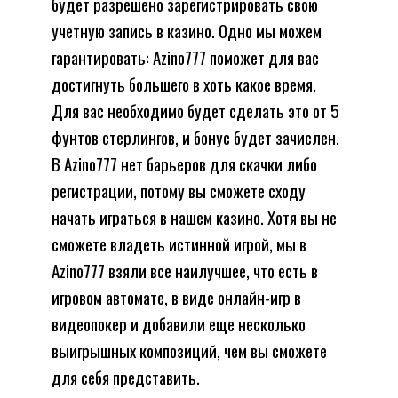
будет разрешено зарегистрировать свою
учетную запись в казино. Одно мы можем
гарантировать: Azino777 поможет для вас
достигнуть большего в хоть какое время.
Для вас необходимо будет сделать это от 5
фунтов стерлингов, и бонус будет зачислен.
В Azino777 нет барьеров для скачки либо
регистрации, потому вы сможете сходу
начать играться в нашем казино. Хотя вы не
сможете владеть истинной игрой, мы в
Azino777 взяли все наилучшее, что есть в
игровом автомате, в виде онлайн-игр в
видеопокер и добавили еще несколько
выигрышных композиций, чем вы сможете
для себя представить.