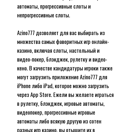
автоматы, прогрессивные слоты и
непрогрессивные слоты.
Azino777 дозволяет для вас выбирать из
множества самых фаворитных игр онлайн-
казино, включая слоты, настольный и
видео-покер, блэкджек, рулетку и видео-
кено. В качестве кандидатуры игроки также
могут загрузить приложение Azino777 для
iPhone либо iPad, которое можно загрузить
через App Store. Ежели вы желаете играться
в рулетку, блэкджек, игровые автоматы,
видеопокер, прогрессивные игровые
автоматы либо всякую другую из сотен
разных игр казино, вы отыщите их в