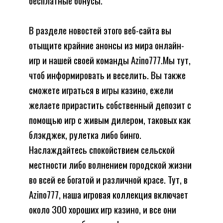
В разделе новостей этого веб-сайта вы
отыщите крайние анонсы из мира онлайн-
игр и нашей своей команды Azino777.Мы тут,
чтоб информировать и веселить. Вы также
сможете играться в игры казино, ежели
желаете прирастить собственный депозит с
помощью игр с живым дилером, таковых как
блэкджек, рулетка либо бинго.
Наслаждайтесь спокойствием сельской
местности либо волнением городской жизни
во всей ее богатой и различной красе. Тут, в
Azino777, наша игровая коллекция включает
около 300 хороших игр казино, и все они