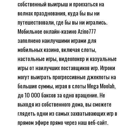
собственный выигрыш и проехаться на
волнах празднования, куда бы вы ни
путешествовали, где бы вы ни игрались.
Мобильное онлайн-казино Azino777
заполнено наилучшими играми для
мобильных казино, включая слоты,
настольные игры, видеопокер и казуальные
игры от наилучших поставщиков игр. Игроки
могут выиграть прогрессивные джекпоты на
большие суммы, играя в слоты Mega Moolah,
до 10 000 баксов за одно вращение. Не
выходя из собственного дома, вы сможете
глядеть одни из самых захватывающих игр в
прямом эфире прямо через наш веб-сайт.