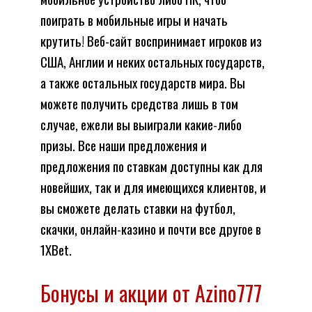
поиграть в мобильные игры и начать
крутить! Веб-сайт воспринимает игроков из
США, Англии и неких остальных государств,
а также остальных государств мира. Вы
можете получить средства лишь в том
случае, ежели вы выиграли какие-либо
призы. Все наши предложения и
предложения по ставкам доступны как для
новейших, так и для имеющихся клиентов, и
вы сможете делать ставки на футбол,
скачки, онлайн-казино и почти все другое в
1XBet.
Бонусы и акции от Azino777