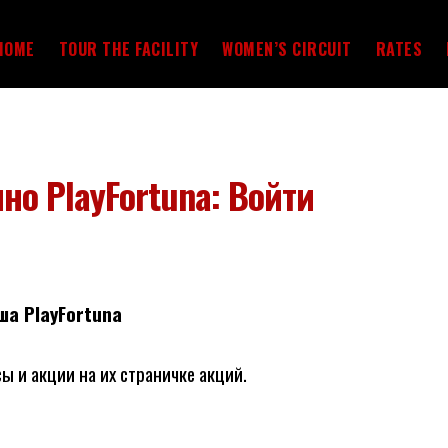
HOME
TOUR THE FACILITY
WOMEN’S CIRCUIT
RATES
но PlayFortuna: Войти
а PlayFortuna
ы и акции на их страничке акций.