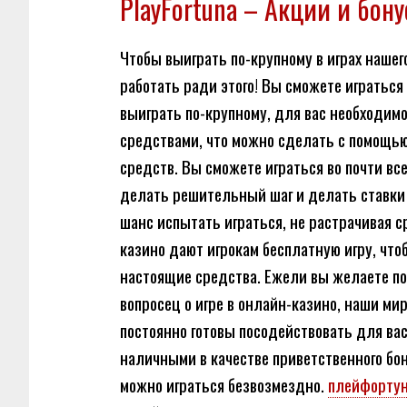
PlayFortuna – Акции и бону
Чтобы выиграть по-крупному в играх нашег
работать ради этого! Вы сможете играться
выиграть по-крупному, для вас необходим
средствами, что можно сделать с помощь
средств. Вы сможете играться во почти все
делать решительный шаг и делать ставки 
шанс испытать играться, не растрачивая 
казино дают игрокам бесплатную игру, что
настоящие средства. Ежели вы желаете п
вопросец о игре в онлайн-казино, наши м
постоянно готовы посодействовать для вас
наличными в качестве приветственного бон
можно играться безвозмездно.
плейфортун