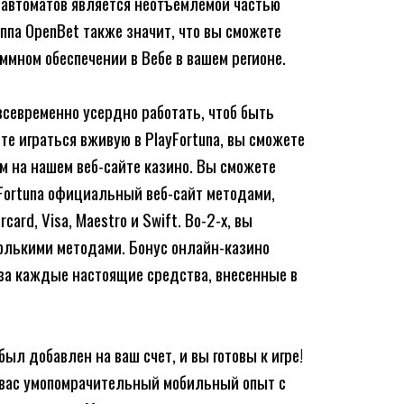
 автоматов является неотъемлемой частью
уппа OpenBet также значит, что вы сможете
ммном обеспечении в Вебе в вашем регионе.
севременно усердно работать, чтоб быть
е играться вживую в PlayFortuna, вы сможете
м на нашем веб-сайте казино. Вы сможете
Fortuna официальный веб-сайт методами,
rcard, Visa, Maestro и Swift. Во-2-х, вы
олькими методами. Бонус онлайн-казино
за каждые настоящие средства, внесенные в
был добавлен на ваш счет, и вы готовы к игре!
я вас умопомрачительный мобильный опыт с