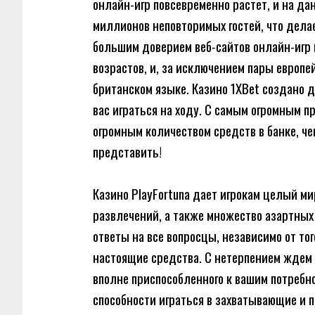
онлайн-игр повсевременно растет, и на да
миллионов неповторимых гостей, что дела
большим доверием веб-сайтов онлайн-игр в
возрастов, и, за исключением пары европей
британском языке. Казино 1XBet создано 
вас играться на ходу. С самым огромным 
огромным количеством средств в банке, че
представить!
Казино PlayFortuna дает игрокам целый м
развлечений, а также множество азартных 
ответы на все вопросцы, независимо от тог
настоящие средства. С нетерпением ждем 
вполне приспособленного к вашим потребн
способности играться в захватывающие и