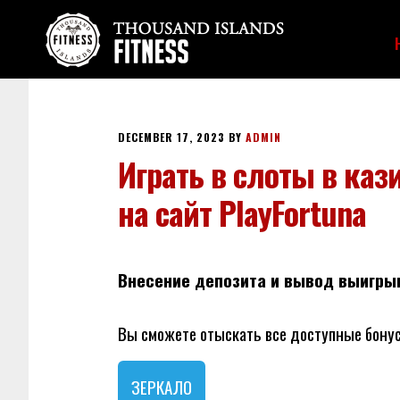
Skip
Skip
Skip
to
to
to
main
primary
footer
content
sidebar
DECEMBER 17, 2023
BY
ADMIN
Играть в слоты в кази
на сайт PlayFortuna
Внесение депозита и вывод выигрыш
Вы сможете отыскать все доступные бонус
ЗЕРКАЛО