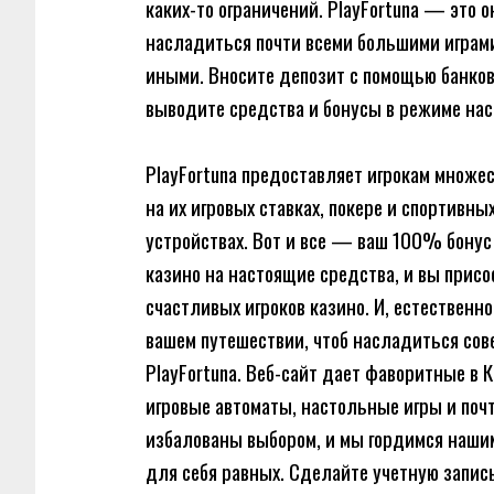
каких-то ограничений. PlayFortuna — это 
насладиться почти всеми большими играми
иными. Вносите депозит с помощью банков
выводите средства и бонусы в режиме нас
PlayFortuna предоставляет игрокам множе
на их игровых ставках, покере и спортивных
устройствах. Вот и все — ваш 100% бонус 
казино на настоящие средства, и вы прис
счастливых игроков казино. И, естественно
вашем путешествии, чтоб насладиться со
PlayFortuna. Веб-сайт дает фаворитные в 
игровые автоматы, настольные игры и почт
избалованы выбором, и мы гордимся нашим
для себя равных. Сделайте учетную запись