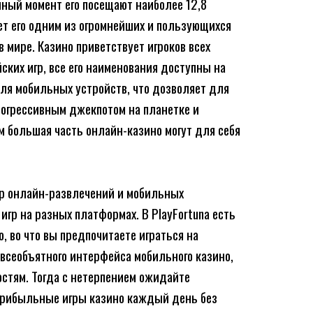
нный момент его посещают наиболее 12,8
ет его одним из огромнейших и пользующихся
 мире. Казино приветствует игроков всех
ских игр, все его наименования доступны на
для мобильных устройств, что дозволяет для
прогрессивным джекпотом на планетке и
м большая часть онлайн-казино могут для себя
ир онлайн-развлечений и мобильных
игр на разных платформах. В PlayFortuna есть
о, во что вы предпочитаете играться на
всеобъятного интерфейса мобильного казино,
остям. Тогда с нетерпением ожидайте
 прибыльные игры казино каждый день без