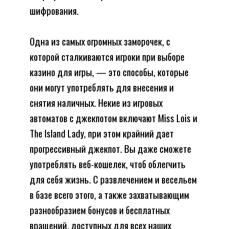
шифрования.
Одна из самых огромных заморочек, с
которой сталкиваются игроки при выборе
казино для игры, — это способы, которые
они могут употреблять для внесения и
снятия наличных. Некие из игровых
автоматов с джекпотом включают Miss Lois и
The Island Lady, при этом крайний дает
прогрессивный джекпот. Вы даже сможете
употреблять веб-кошелек, чтоб облегчить
для себя жизнь. С развлечением и весельем
в базе всего этого, а также захватывающим
разнообразием бонусов и бесплатных
вращений, доступных для всех наших