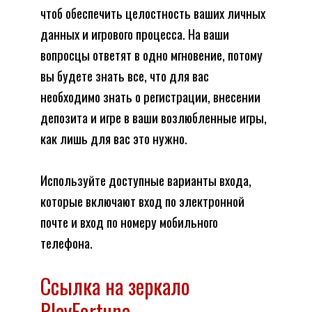
чтоб обеспечить целостность ваших личных
данных и игрового процесса. На ваши
вопросцы ответят в одно мгновение, потому
вы будете знать все, что для вас
необходимо знать о регистрации, внесении
депозита и игре в ваши возлюбленные игры,
как лишь для вас это нужно.
Используйте доступные варианты входа,
которые включают вход по электронной
почте и вход по номеру мобильного
телефона.
Ссылка на зеркало
PlayFortuna