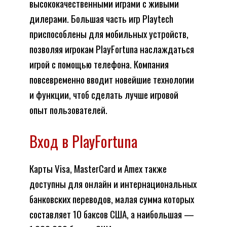
высококачественными играми с живыми
дилерами. Большая часть игр Playtech
приспособлены для мобильных устройств,
позволяя игрокам PlayFortuna наслаждаться
игрой с помощью телефона. Компания
повсевременно вводит новейшие технологии
и функции, чтоб сделать лучше игровой
опыт пользователей.
Вход в PlayFortuna
Карты Visa, MasterCard и Amex также
доступны для онлайн и интернациональных
банковских переводов, малая сумма которых
составляет 10 баксов США, а наибольшая —