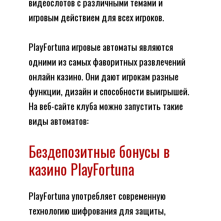
видеослотов с различными темами и
игровым действием для всех игроков.
PlayFortuna игровые автоматы являются
одними из самых фаворитных развлечений
онлайн казино. Они дают игрокам разные
функции, дизайн и способности выигрышей.
На веб-сайте клуба можно запустить такие
виды автоматов:
Бездепозитные бонусы в
казино PlayFortuna
PlayFortuna употребляет современную
технологию шифрования для защиты,