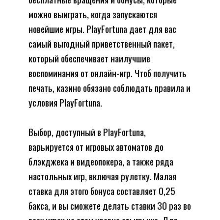
можно выиграть, когда запускаются
новейшие игры. PlayFortuna дает для вас
самый выгодный приветственный пакет,
который обеспечивает наилучшие
воспоминания от онлайн-игр. Чтоб получить
печать, казино обязано соблюдать правила и
условия PlayFortuna.
Выбор, доступный в PlayFortuna,
варьируется от игровых автоматов до
блэкджека и видеопокера, а также ряда
настольных игр, включая рулетку. Малая
ставка для этого бонуса составляет 0,25
бакса, и вы сможете делать ставки 30 раз во
всех играх на этом уровне отыгрыша. Для