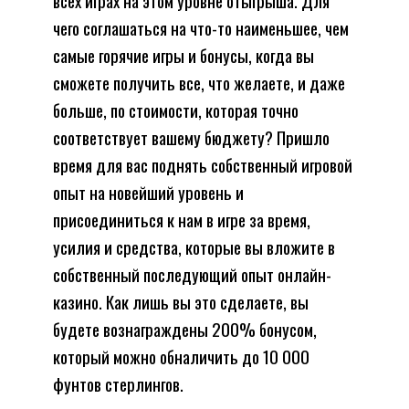
чего соглашаться на что-то наименьшее, чем
самые горячие игры и бонусы, когда вы
сможете получить все, что желаете, и даже
больше, по стоимости, которая точно
соответствует вашему бюджету? Пришло
время для вас поднять собственный игровой
опыт на новейший уровень и
присоединиться к нам в игре за время,
усилия и средства, которые вы вложите в
собственный последующий опыт онлайн-
казино. Как лишь вы это сделаете, вы
будете вознаграждены 200% бонусом,
который можно обналичить до 10 000
фунтов стерлингов.