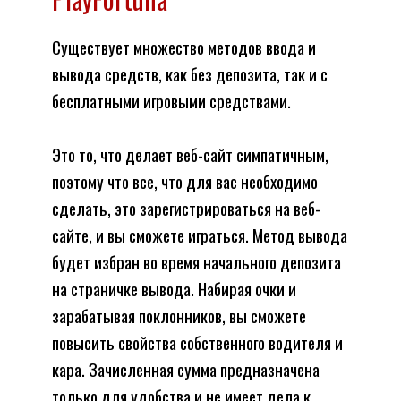
Существует множество методов ввода и
вывода средств, как без депозита, так и с
бесплатными игровыми средствами.
Это то, что делает веб-сайт симпатичным,
поэтому что все, что для вас необходимо
сделать, это зарегистрироваться на веб-
сайте, и вы сможете играться. Метод вывода
будет избран во время начального депозита
на страничке вывода. Набирая очки и
зарабатывая поклонников, вы сможете
повысить свойства собственного водителя и
кара. Зачисленная сумма предназначена
только для удобства и не имеет дела к