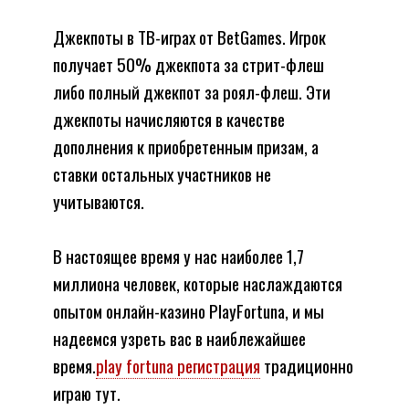
Джекпоты в ТВ-играх от BetGames. Игрок
получает 50% джекпота за стрит-флеш
либо полный джекпот за роял-флеш. Эти
джекпоты начисляются в качестве
дополнения к приобретенным призам, а
ставки остальных участников не
учитываются.
В настоящее время у нас наиболее 1,7
миллиона человек, которые наслаждаются
опытом онлайн-казино PlayFortuna, и мы
надеемся узреть вас в наиблежайшее
время.
play fortuna регистрация
традиционно
играю тут.