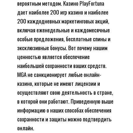
вероятным методом. Казино PlayFortuna
дает наиболее 200 игр казино и наиболее
200 каждодневных маркетинговых акций,
включая еженедельные и каждомесячные
особые предложения, бесплатные спины и
эксклюзивные бонусы. Вот почему нашим
ценностью является обеспечение
наибольшей сохранности ваших средств.
MGA не санкционирует любые онлайн-
казино, которые не имеют лицензии и
осуществляют свою деятельность в стране,
в которой они работают. Приведенную выше
информацию о наших способах обеспечения
сохранности и защиты можно подтвердить
онлайн.