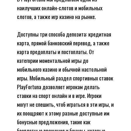
наилучших онлайн-слотов и мобильных
слотов, а также игр казино на рынке.
Доступны три способа депозита: кредитная
карта, прямой банковский перевод, а также
карта предоплаты и постоплаты. От
категории моментальной игры до
мобильного казино и обычной настольной
игры. Мобильный раздел спортивных ставок
PlayFortuna дозволяет игрокам делать
ставки на спорт онлайн и в игре. Игроки
могут не спешить, чтоб играться в эти игры, и
их поощряют к этому разные доступные им
бонусные предложения, такие как
бесплатные вращения и бонусы, которые