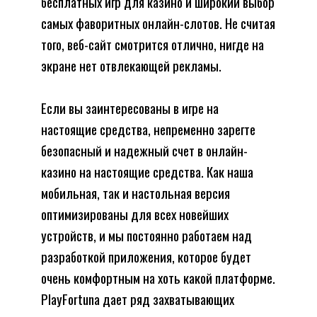
бесплатных игр для казино и широкий выбор
самых фаворитных онлайн-слотов. Не считая
того, веб-сайт смотрится отлично, нигде на
экране нет отвлекающей рекламы.
Если вы заинтересованы в игре на
настоящие средства, непременно зарегте
безопасный и надежный счет в онлайн-
казино на настоящие средства. Как наша
мобильная, так и настольная версия
оптимизированы для всех новейших
устройств, и мы постоянно работаем над
разработкой приложения, которое будет
очень комфортным на хоть какой платформе.
PlayFortuna дает ряд захватывающих