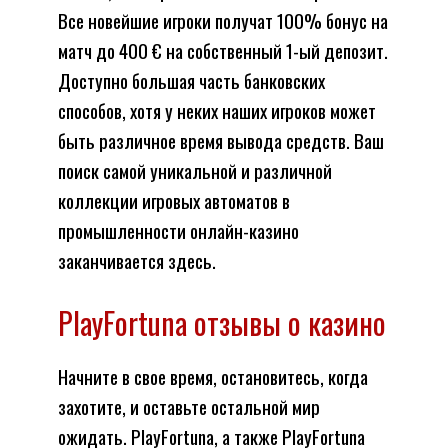
Все новейшие игроки получат 100% бонус на
матч до 400 € на собственный 1-ый депозит.
Доступно большая часть банковских
способов, хотя у неких наших игроков может
быть различное время вывода средств. Ваш
поиск самой уникальной и различной
коллекции игровых автоматов в
промышленности онлайн-казино
заканчивается здесь.
PlayFortuna отзывы о казино
Начните в свое время, остановитесь, когда
захотите, и оставьте остальной мир
ожидать. PlayFortuna, а также PlayFortuna