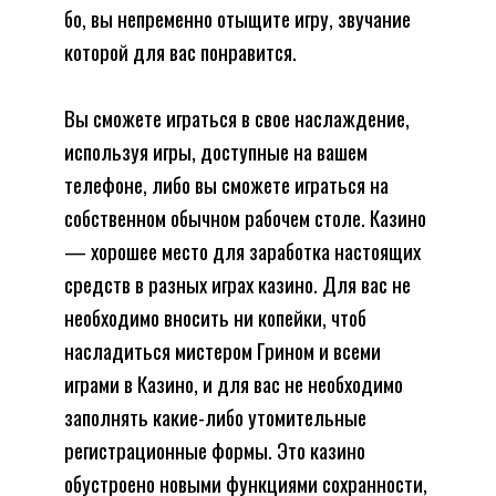
бо, вы непременно отыщите игру, звучание
которой для вас понравится.
Вы сможете играться в свое наслаждение,
используя игры, доступные на вашем
телефоне, либо вы сможете играться на
собственном обычном рабочем столе. Казино
— хорошее место для заработка настоящих
средств в разных играх казино. Для вас не
необходимо вносить ни копейки, чтоб
насладиться мистером Грином и всеми
играми в Казино, и для вас не необходимо
заполнять какие-либо утомительные
регистрационные формы. Это казино
обустроено новыми функциями сохранности,