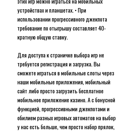
этих игр можно играться на мобильных
устройствах и планшетах. • При
использовании прогрессивного джекпота
требование по отыгрышу составляет 40-
кратную общую ставку.
Для доступа к страничке выбора игр не
требуется регистрация и загрузка. Вы
сможете играться в мобильные слоты через
наши мобильные приложения, мобильный
сайт либо просто загрузить бесплатное
мобильное приложение казино. А с бонусной
функцией, прогрессивными джекпотами и
обилием разных игровых автоматов на выбор
у нас есть больше, чем просто набор прялок,