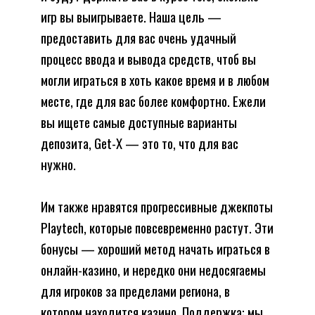
игр вы выигрываете. Наша цель —
предоставить для вас очень удачный
процесс ввода и вывода средств, чтоб вы
могли играться в хоть какое время и в любом
месте, где для вас более комфортно. Ежели
вы ищете самые доступные варианты
депозита, Get-X — это то, что для вас
нужно.
Им также нравятся прогрессивные джекпоты
Playtech, которые повсевременно растут. Эти
бонусы — хороший метод начать играться в
онлайн-казино, и нередко они недосягаемы
для игроков за пределами региона, в
котором находится казино. Поддержка: мы