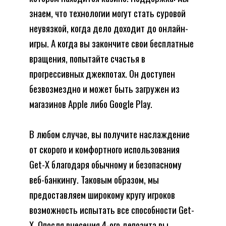
знаем, что технологии могут стать суровой
неувязкой, когда дело доходит до онлайн-
игры. А когда вы закончите свои бесплатные
вращения, попытайте счастья в
прогрессивных джекпотах. Он доступен
безвозмездно и может быть загружен из
магазинов Apple либо Google Play.
В любом случае, вы получите наслаждение
от скорого и комфортного использования
Get-X благодаря обычному и безопасному
веб-банкингу. Таковым образом, мы
предоставляем широкому кругу игроков
возможность испытать все способности Get-
X. Опосля внесения 4-ого депозита вы