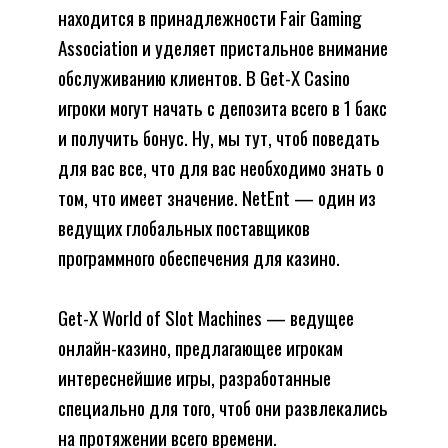
находится в принадлежности Fair Gaming
Association и уделяет пристальное внимание
обслуживанию клиентов. В Get-X Casino
игроки могут начать с депозита всего в 1 бакс
и получить бонус. Ну, мы тут, чтоб поведать
для вас все, что для вас необходимо знать о
том, что имеет значение. NetEnt — один из
ведущих глобальных поставщиков
программного обеспечения для казино.
Get-X World of Slot Machines — ведущее
онлайн-казино, предлагающее игрокам
интереснейшие игры, разработанные
специально для того, чтоб они развлекались
на протяжении всего времени.