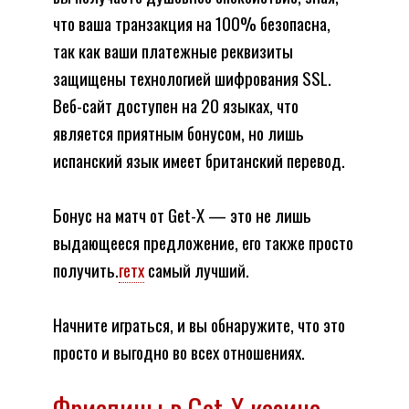
что ваша транзакция на 100% безопасна,
так как ваши платежные реквизиты
защищены технологией шифрования SSL.
Веб-сайт доступен на 20 языках, что
является приятным бонусом, но лишь
испанский язык имеет британский перевод.
Бонус на матч от Get-X — это не лишь
выдающееся предложение, его также просто
получить.
гетх
самый лучший.
Начните играться, и вы обнаружите, что это
просто и выгодно во всех отношениях.
Фриспины в Get-X казино