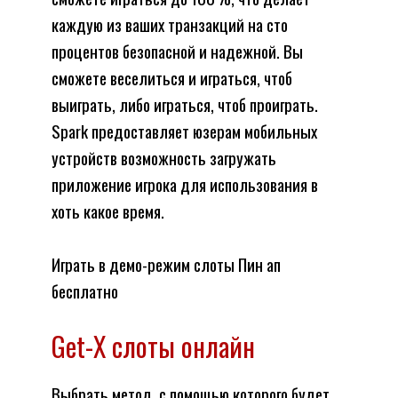
каждую из ваших транзакций на сто
процентов безопасной и надежной. Вы
сможете веселиться и играться, чтоб
выиграть, либо играться, чтоб проиграть.
Spark предоставляет юзерам мобильных
устройств возможность загружать
приложение игрока для использования в
хоть какое время.
Играть в демо-режим слоты Пин ап
бесплатно
Get-X слоты онлайн
Выбрать метод, с помощью которого будет