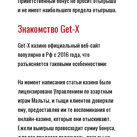
Приветственный бонус не просит отыгрыша
и не имеет наибольшего предела отыгрыша.
Знакомство Get-X
Get-X казино официальный веб-сайт
популярно в Рф с 2016 года, что
разъясняется таковыми особенностями:
На момент написания статьи казино было
лицензировано Управлением по азартным
играм Мальты, и тыщи клиентов доверяли
ему, предоставляя им те воспоминания от
онлайн-казино, которые они отыскивают.
Ежели выигрыш превосходит сумму бонуса,
для вас придется подождать, пока вы не