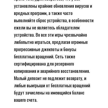
установлены крайние обновления вирусов и
вредных программ, а также часто
выполняйте сброс устройства, в особенности
ежели вы не являетесь обладателем
устройства. Во все эти игры чрезвычайно
любопытно играться, предлагая огромные
прогрессивные джекпоты и бонусы
бесплатных вращений. Сеть также
сертифицирована для резервного
копирования и аварийного восстановления.
Малый депозит не подлежит возврату, и
любые выигрыши от бесплатных вращений
будут зачислены на имеющийся баланс
вашего счета.