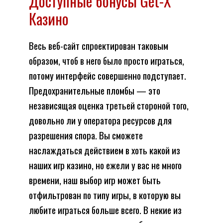
Доступные бонусы Get-X
Казино
Весь веб-сайт спроектирован таковым
образом, чтоб в него было просто играться,
потому интерфейс совершенно подступает.
Предохранительные пломбы — это
независящая оценка третьей стороной того,
довольно ли у оператора ресурсов для
разрешения спора. Вы сможете
наслаждаться действием в хоть какой из
наших игр казино, но ежели у вас не много
времени, наш выбор игр может быть
отфильтрован по типу игры, в которую вы
любите играться больше всего. В некие из