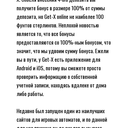
получите бонус в размере 100% от суммы
депозита, но Get-X online не наиболее 100
фунтов стерлингов. Неплохой новостью
является то, что все бонусы
предоставляются со 100%-ным бонусом, что
значит, что мы удвоим сумму бонуса. Ежели
вы в пути, у Get-X есть приложение для
Android и iOS, потому вы сможете просто
проверить информацию о собственной
учетной записи, находясь вдалеке от дома
либо работы.
Недавно был запущен один из наилучших
сайтов для игровых автоматов, и по данной
для нас причине он до сих пор вызывает