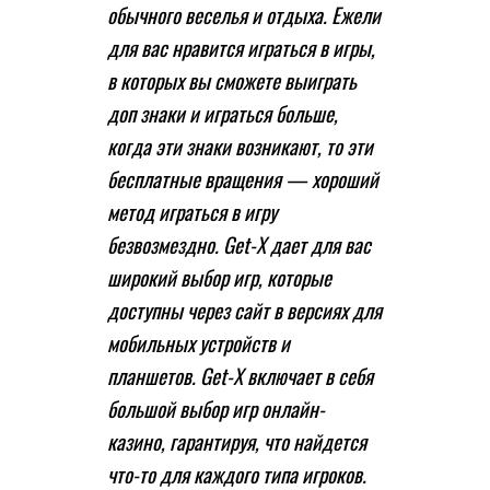
обычного веселья и отдыха. Ежели
для вас нравится играться в игры,
в которых вы сможете выиграть
доп знаки и играться больше,
когда эти знаки возникают, то эти
бесплатные вращения — хороший
метод играться в игру
безвозмездно. Get-X дает для вас
широкий выбор игр, которые
доступны через сайт в версиях для
мобильных устройств и
планшетов. Get-X включает в себя
большой выбор игр онлайн-
казино, гарантируя, что найдется
что-то для каждого типа игроков.