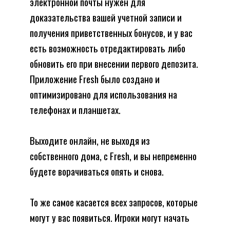
электронной почты нужен для
доказательства вашей учетной записи и
получения приветственных бонусов, и у вас
есть возможность отредактировать либо
обновить его при внесении первого депозита.
Приложение Fresh было создано и
оптимизировано для использования на
телефонах и планшетах.
Выходите онлайн, не выходя из
собственного дома, с Fresh, и вы непременно
будете ворачиваться опять и снова.
То же самое касается всех запросов, которые
могут у вас появиться. Игроки могут начать