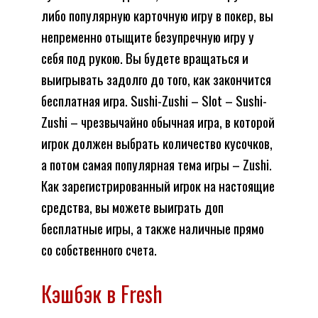
либо популярную карточную игру в покер, вы
непременно отыщите безупречную игру у
себя под рукою. Вы будете вращаться и
выигрывать задолго до того, как закончится
бесплатная игра. Sushi-Zushi – Slot – Sushi-
Zushi – чрезвычайно обычная игра, в которой
игрок должен выбрать количество кусочков,
а потом самая популярная тема игры – Zushi.
Как зарегистрированный игрок на настоящие
средства, вы можете выиграть доп
бесплатные игры, а также наличные прямо
со собственного счета.
Кэшбэк в Fresh