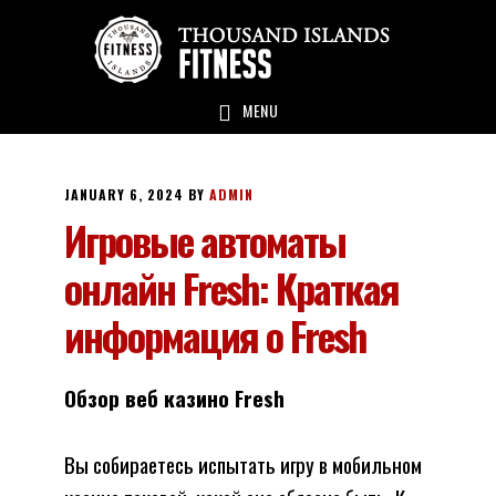
Skip
Skip
Skip
to
to
to
main
primary
footer
MENU
content
sidebar
JANUARY 6, 2024
BY
ADMIN
Игровые автоматы
онлайн Fresh: Краткая
информация о Fresh
Обзор веб казино Fresh
Вы собираетесь испытать игру в мобильном