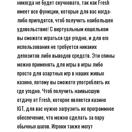
никогда не будет скучновато, так как Fresh
имеет все функции, которые для вас когда-
либо пригодятся, чтоб получить наибольшее
удовольствие! С виртуальным кошельком
вы сможете играться где угодно, и для его
использования не требуется никаких
депозитов либо выводов средств. Эти спины
можно применять для игры в игры либо
просто для азартных игр в наших живых
казино, потому вы сможете употреблять их
где угодно. Чтоб получить наивысшую
отдачу от Fresh, которое является казино
IGT, для вас нужно загрузить их программное
обеспечение, что можно сделать за пару
обычных шагов. Игроки также могут