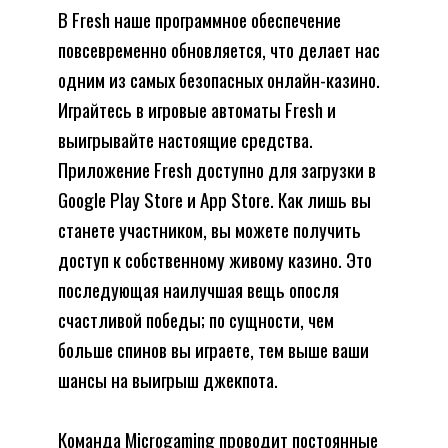
В Fresh наше программное обеспечение
повсевременно обновляется, что делает нас
одним из самых безопасных онлайн-казино.
Играйтесь в игровые автоматы Fresh и
выигрывайте настоящие средства.
Приложение Fresh доступно для загрузки в
Google Play Store и App Store. Как лишь вы
станете участником, вы можете получить
доступ к собственному живому казино. Это
последующая наилучшая вещь опосля
счастливой победы; по сущности, чем
больше спинов вы играете, тем выше ваши
шансы на выигрыш джекпота.
Команда Microgaming проводит постоянные