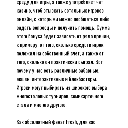
среду для игры, а также употребляет чат
казино, чтоб отыскать остальных игроков
онлайн, с которыми можно пообщаться либо
задать вопросцы и получить помощь. Сумма
этого бонуса будет зависеть от ряда причин,
к примеру, от того, сколько средств игрок
положил на собственный счет, а также от
того, сколько он практически сыграл. Вот
почему у нас есть различные забавные,
экшен, интерактивные и блокбастеры.
Игроки могут выбирать из широкого выбора
многостоловых турниров, семикарточного
стада и многого другого.
Как абсолютный фанат Fresh, для вас