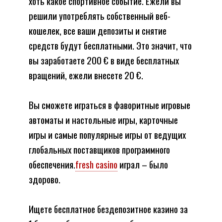
хоть какое спортивное событие. Ежели вы
решили употреблять собственный веб-
кошелек, все ваши депозиты и снятие
средств будут бесплатными. Это значит, что
вы заработаете 200 € в виде бесплатных
вращений, ежели внесете 20 €.
Вы сможете играться в фаворитные игровые
автоматы и настольные игры, карточные
игры и самые популярные игры от ведущих
глобальных поставщиков программного
обеспечения.
fresh casino
играл – было
здорово.
Ищете бесплатное бездепозитное казино за