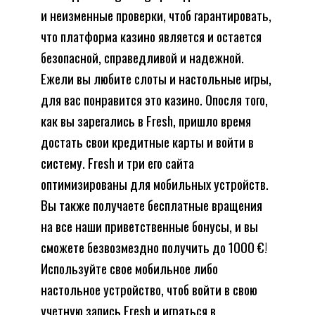
и неизменные проверки, чтоб гарантировать,
что платформа казино является и остается
безопасной, справедливой и надежной.
Ежели вы любите слоты и настольные игры,
для вас понравится это казино. Опосля того,
как вы зарегались в Fresh, пришло время
достать свои кредитные карты и войти в
систему. Fresh и три его сайта
оптимизированы для мобильных устройств.
Вы также получаете бесплатные вращения
на все наши приветственные бонусы, и вы
сможете безвозмездно получить до 1000 €!
Используйте свое мобильное либо
настольное устройство, чтоб войти в свою
учетную запись Fresh и играться в