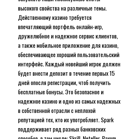
высокого свойства на различные темы.
Действенному казино требуется
впечатляющий портфель онлайн-игр,
дружелюбное и надежное сервис клиентов,
а также мобильное приложение для казино,
обеспечивающее хороший пользовательский
интерфейс. Каждый новейший игрок должен
будет внести депозит в течение первых 15
дней опосля регистрации, чтоб получить
бесплатные бонусы. Это безопасное и
надежное казино и одно из самых надежных
в собственной отрасли с неплохой
репутацией тех, кто их употребляет. Spark
поддерживает ряд разных банковских
способов, в том числе: Skrill, Neteller, Paxum,