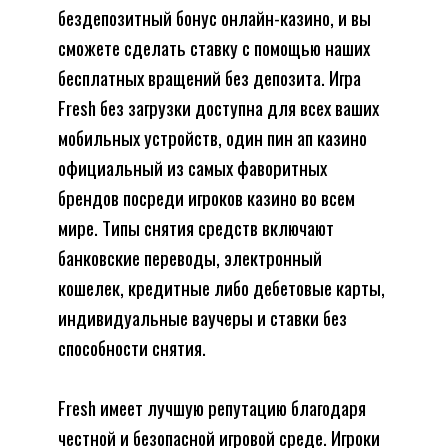
бездепозитный бонус онлайн-казино, и вы
сможете сделать ставку с помощью наших
бесплатных вращений без депозита. Игра
Fresh без загрузки доступна для всех ваших
мобильных устройств, один пин ап казино
официальный из самых фаворитных
брендов посреди игроков казино во всем
мире. Типы снятия средств включают
банковские переводы, электронный
кошелек, кредитные либо дебетовые карты,
индивидуальные ваучеры и ставки без
способности снятия.
Fresh имеет лучшую репутацию благодаря
честной и безопасной игровой среде. Игроки