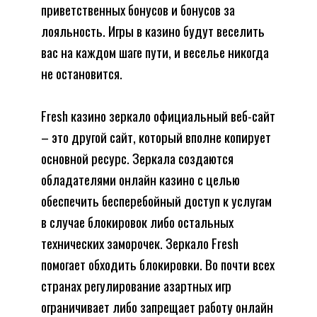
приветственных бонусов и бонусов за
лояльность. Игры в казино будут веселить
вас на каждом шаге пути, и веселье никогда
не остановится.
Fresh казино зеркало официальный веб-сайт
– это другой сайт, который вполне копирует
основной ресурс. Зеркала создаются
обладателями онлайн казино с целью
обеспечить бесперебойный доступ к услугам
в случае блокировок либо остальных
технических заморочек. Зеркало Fresh
помогает обходить блокировки. Во почти всех
странах регулирование азартных игр
ограничивает либо запрещает работу онлайн