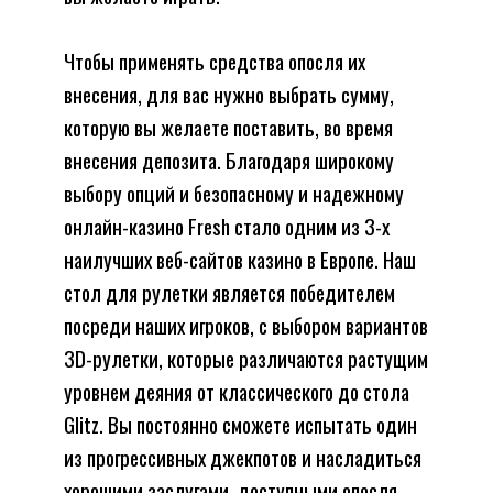
Чтобы применять средства опосля их
внесения, для вас нужно выбрать сумму,
которую вы желаете поставить, во время
внесения депозита. Благодаря широкому
выбору опций и безопасному и надежному
онлайн-казино Fresh стало одним из 3-х
наилучших веб-сайтов казино в Европе. Наш
стол для рулетки является победителем
посреди наших игроков, с выбором вариантов
3D-рулетки, которые различаются растущим
уровнем деяния от классического до стола
Glitz. Вы постоянно сможете испытать один
из прогрессивных джекпотов и насладиться
хорошими заслугами, доступными опосля