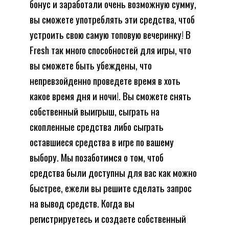
бонус и заработали очень возможную сумму,
вы сможете употреблять эти средства, чтоб
устроить свою самую топовую вечеринку! В
Fresh так много способностей для игры, что
вы сможете быть убеждены, что
непревзойденно проведете время в хоть
какое время дня и ночи!. Вы сможете снять
собственный выигрыш, сыграть на
скопленные средства либо сыграть
оставшиеся средства в игре по вашему
выбору. Мы позаботимся о том, чтоб
средства были доступны для вас как можно
быстрее, ежели вы решите сделать запрос
на вывод средств. Когда вы
регистрируетесь и создаете собственный