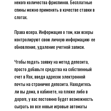
некого количества фриспинов. Бесплатные
спины можно применять в качестве ставки в
слотах.
Права юзера. Информация о том, как юзеры
контролируют свою личную информацию: ее
обновление, удаление учетной записи.
Чтобы подать заявку на метод депозита,
просто добавьте средства на собственный
счет в Rox, введя адресок электронной
почты на страничке депозита. Находитесь
ли вы дома, в кабинете, на пляже либо в
дороге, у вас постоянно будет возможность
сыграть во все новые игровые автоматы