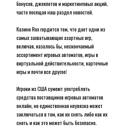
бонусов, джекпотов и маркетинговых акций,
часто посещая наш раздел новостей.
Казино Rox гордится тем, что дает одни из
самых захватывающих азартных игр,
включая, казалось бы, нескончаемый
ассортимент игровых автоматов, игры в
виртуальной действительности, карточные
игры и почти все другое!
Игроки из США сумеют употреблять
средства поставщиков игровых автоматов
онлайн, но единственная неувязка может
заключаться в том, как их снять либо как их
снять и как это может быть безопасно.