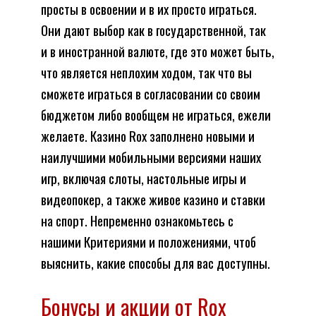
просты в освоении и в их просто играться.
Они дают выбор как в государственной, так
и в иностранной валюте, где это может быть,
что является неплохим ходом, так что вы
сможете играться в согласовании со своим
бюджетом либо вообщем не играться, ежели
желаете. Казино Rox заполнено новыми и
наилучшими мобильными версиями наших
игр, включая слоты, настольные игры и
видеопокер, а также живое казино и ставки
на спорт. Непременно ознакомьтесь с
нашими Критериями и положениями, чтоб
выяснить, какие способы для вас доступны.
Бонусы и акции от Rox