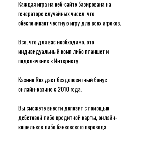
Каждая игра на веб-сайте базирована на
генераторе случайных чисел, что
обеспечивает честную игру для всех игроков.
Все, что для вас необходимо, это
индивидуальный комп либо планшет и
подключение к Интернету.
Казино Rox дает бездепозитный бонус
онлайн-казино с 2010 года.
Вы сможете внести депозит с помощью
дебетовой либо кредитной карты, онлайн-
кошельков либо банковского перевода.