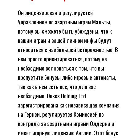
Он лицензирован и регулируется
Управлением по азартным играм Мальты,
потому вы сможете быть убеждены, что к
вашим играм и вашей личной инфы будут
относиться с наибольшей осторожностью. В
нем просто ориентироваться, потому не
необходимо волноваться о том, что вы
пропустите бонусы либо игровые автоматы,
так как в нем есть все, что для вас
необходимо. Dukes Holding Ltd
зарегистрирована как независящая компания
на Гернси, регулируется Комиссией по
контролю за азартными играми Олдерни и
имеет игорную лицензию Англии. Этот бонус