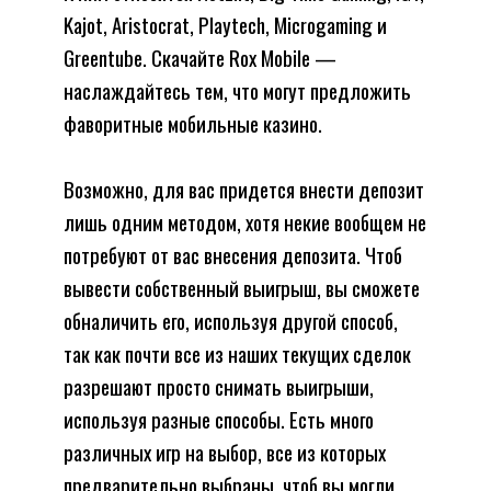
Kajot, Aristocrat, Playtech, Microgaming и
Greentube. Скачайте Rox Mobile —
наслаждайтесь тем, что могут предложить
фаворитные мобильные казино.
Возможно, для вас придется внести депозит
лишь одним методом, хотя некие вообщем не
потребуют от вас внесения депозита. Чтоб
вывести собственный выигрыш, вы сможете
обналичить его, используя другой способ,
так как почти все из наших текущих сделок
разрешают просто снимать выигрыши,
используя разные способы. Есть много
различных игр на выбор, все из которых
предварительно выбраны, чтоб вы могли