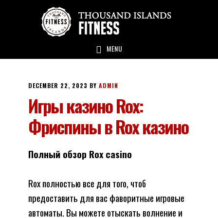
Skip
Skip
Skip
to
to
to
main
primary
footer
MENU
content
sidebar
DECEMBER 22, 2023
BY
ADMIN
Игры казино Rox:
Фриспины в Rox казино
Полный обзор Rox casino
Rox полностью все для того, чтоб
предоставить для вас фаворитные игровые
автоматы. Вы можете отыскать волнение и