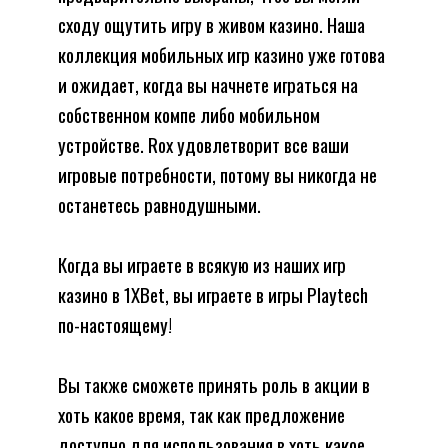
сходу ощутить игру в живом казино. Наша
коллекция мобильных игр казино уже готова
и ожидает, когда вы начнете играться на
собственном компе либо мобильном
устройстве. Rox удовлетворит все ваши
игровые потребности, потому вы никогда не
останетесь равнодушными.
Когда вы играете в всякую из наших игр
казино в 1XBet, вы играете в игры Playtech
по-настоящему!
Вы также сможете принять роль в акции в
хоть какое время, так как предложение
доступно для использования в хоть какое