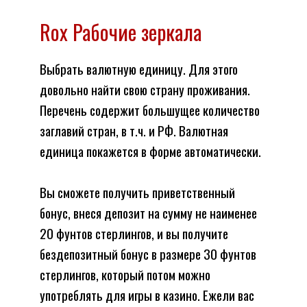
Rox Рабочие зеркала
Выбрать валютную единицу. Для этого
довольно найти свою страну проживания.
Перечень содержит большущее количество
заглавий стран, в т.ч. и РФ. Валютная
единица покажется в форме автоматически.
Вы сможете получить приветственный
бонус, внеся депозит на сумму не наименее
20 фунтов стерлингов, и вы получите
бездепозитный бонус в размере 30 фунтов
стерлингов, который потом можно
употреблять для игры в казино. Ежели вас