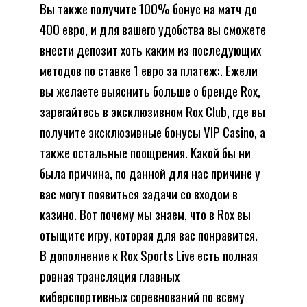
Вы также получите 100% бонус на матч до
400 евро, и для вашего удобства вы сможете
внести депозит хоть каким из последующих
методов по ставке 1 евро за платеж:. Ежели
вы желаете выяснить больше о бренде Rox,
зарегайтесь в эксклюзивном Rox Club, где вы
получите эксклюзивные бонусы VIP Casino, а
также остальные поощрения. Какой бы ни
была причина, по данной для нас причине у
вас могут появиться задачи со входом в
казино. Вот почему мы знаем, что в Rox вы
отыщите игру, которая для вас понравится.
В дополнение к Rox Sports Live есть полная
ровная трансляция главных
киберспортивных соревнований по всему