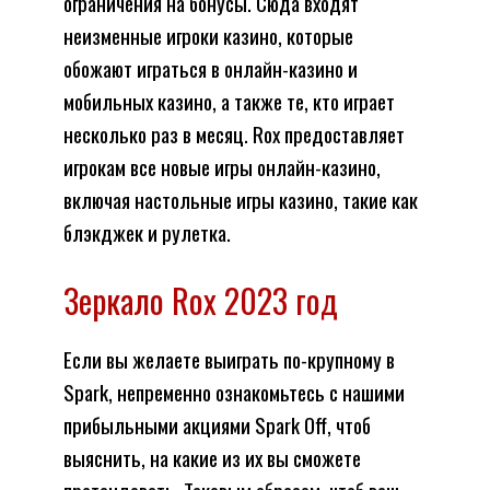
ограничения на бонусы. Сюда входят
неизменные игроки казино, которые
обожают играться в онлайн-казино и
мобильных казино, а также те, кто играет
несколько раз в месяц. Rox предоставляет
игрокам все новые игры онлайн-казино,
включая настольные игры казино, такие как
блэкджек и рулетка.
Зеркало Rox 2023 год
Если вы желаете выиграть по-крупному в
Spark, непременно ознакомьтесь с нашими
прибыльными акциями Spark Off, чтоб
выяснить, на какие из их вы сможете
претендовать. Таковым образом, чтоб ваш