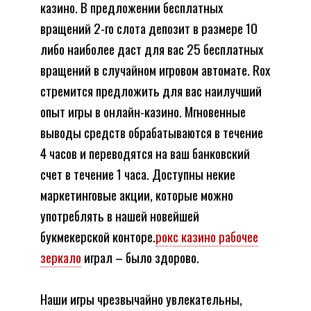
казино. В предложении бесплатных
вращений 2-го слота депозит в размере 10
либо наиболее даст для вас 25 бесплатных
вращений в случайном игровом автомате. Rox
стремится предложить для вас наилучший
опыт игры в онлайн-казино. Мгновенные
выводы средств обрабатываются в течение
4 часов и переводятся на ваш банковский
счет в течение 1 часа. Доступны некие
маркетинговые акции, которые можно
употреблять в нашей новейшей
букмекерской конторе.
рокс казино рабочее
зеркало
играл – было здорово.
Наши игры чрезвычайно увлекательны,