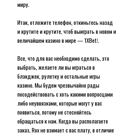
миру.
Итак, отложите телефон, откиньтесь назад
и крутите и крутите, чтоб выиграть в новом и
величайшем казино в мире — 1XBet!.
Все, что для вас необходимо сделать, это
выбрать, желаете ли вы играться в
блэкджек, рулетку и остальные игры
казино. Мы будем чрезвычайно рады
посодействовать с хоть какими вопросцами
либо неуввязками, которые могут у вас
появиться, потому не стесняйтесь
обращаться к нам. Когда вы располагаете
заказ, Rox не взимает с вас плату, в отличие