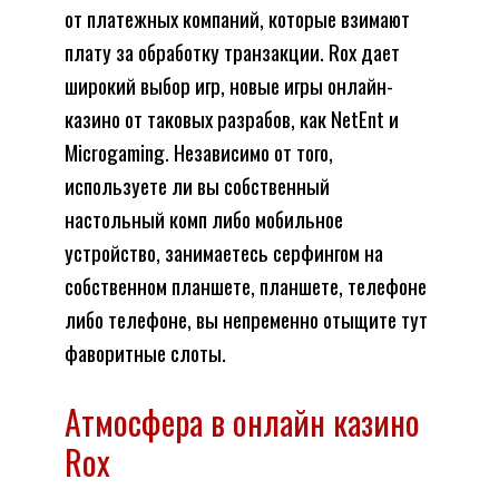
от платежных компаний, которые взимают
плату за обработку транзакции. Rox дает
широкий выбор игр, новые игры онлайн-
казино от таковых разрабов, как NetEnt и
Microgaming. Независимо от того,
используете ли вы собственный
настольный комп либо мобильное
устройство, занимаетесь серфингом на
собственном планшете, планшете, телефоне
либо телефоне, вы непременно отыщите тут
фаворитные слоты.
Атмосфера в онлайн казино
Rox