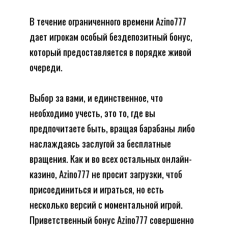
В течение ограниченного времени Azino777
дает игрокам особый бездепозитный бонус,
который предоставляется в порядке живой
очереди.
Выбор за вами, и единственное, что
необходимо учесть, это то, где вы
предпочитаете быть, вращая барабаны либо
наслаждаясь заслугой за бесплатные
вращения. Как и во всех остальных онлайн-
казино, Azino777 не просит загрузки, чтоб
присоединиться и играться, но есть
несколько версий с моментальной игрой.
Приветственный бонус Azino777 совершенно