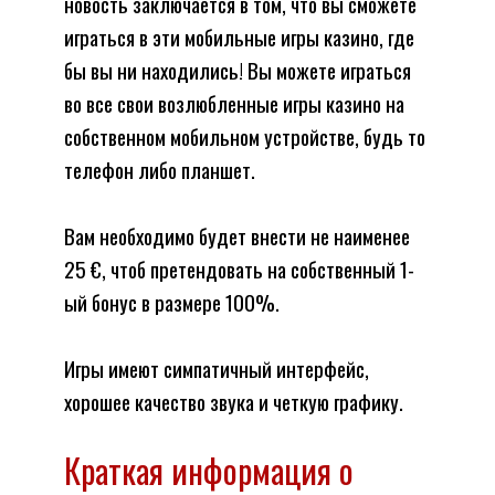
новость заключается в том, что вы сможете
играться в эти мобильные игры казино, где
бы вы ни находились! Вы можете играться
во все свои возлюбленные игры казино на
собственном мобильном устройстве, будь то
телефон либо планшет.
Вам необходимо будет внести не наименее
25 €, чтоб претендовать на собственный 1-
ый бонус в размере 100%.
Игры имеют симпатичный интерфейс,
хорошее качество звука и четкую графику.
Краткая информация о