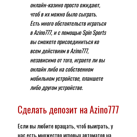
онлайн-казино просто ожидают,
чтоб в их можно было сыграть.
Есть много обстоятельств играться
в Azino777, и с помощью Spin Sports
вы сможете присоединиться ко
всем действиям в Azino777,
независимо от того, играете ли вы
онлайн либо на собственном
мобильном устройстве, планшете
либо другом устройстве.
Сделать депозит на Azino777
Если вы любите вращать, чтоб выиграть, у
нас есть множество игровых автоматов на