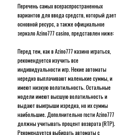
Перечень самых всераспространенных
вариантов для ввода средств, который дает
основной ресурс, а также официальное
зеркало Azino777 casino, представлен ниже:
Перед тем, как в Azino777 казино играться,
рекомендуется изучить все
индивидуальности игр. Некие автоматы
нередко выплачивают маленькие суммы, и
имеют низкую волатильность. Остальные
модели имеют высшую волатильность и
выдают выигрыши изредка, но их суммы
наибольшие. Дополнительно гости Azino777
должны учитывать процент возврата (RTP).
Рекомендуется выбирать автоматы с