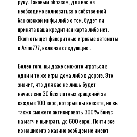
руку. Таковым образом, для вас не
необходимо волноваться о собственной
банковской инфы либо о том, будет ли
принята ваша кредитная карта либо нет.
Ekom отыщет фаворитные игровые автоматы
в Azino777, включая следующие:.
Более того, вы даже сможете играться в
одни и те же игры дома либо в дороге. Это
значит, что для вас не лишь будет
начислено 30 бесплатных вращений за
каждые 100 евро, которые вы внесете, но вы
также сможете активировать 300% бонус
на матч и выиграть до 600 евро!. Почти все
из наших игр в казино вообщем не имеют