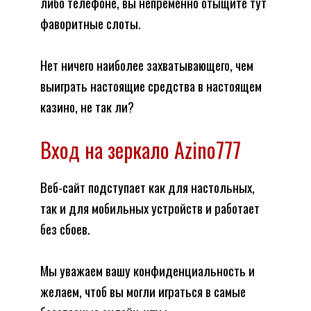
либо телефоне, вы непременно отыщите тут
фаворитные слоты.
Нет ничего наиболее захватывающего, чем
выиграть настоящие средства в настоящем
казино, не так ли?
Вход на зеркало Azino777
Веб-сайт подступает как для настольных,
так и для мобильных устройств и работает
без сбоев.
Мы уважаем вашу конфиденциальность и
желаем, чтоб вы могли играться в самые