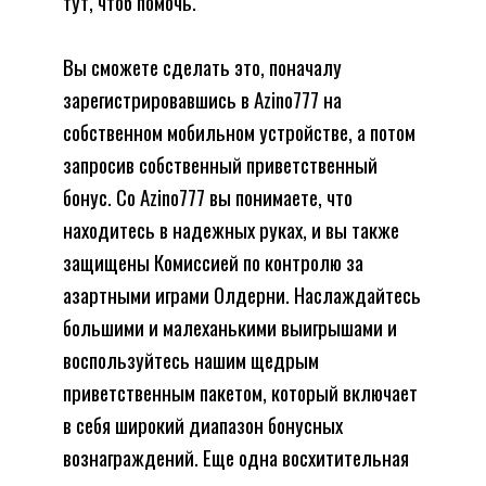
тут, чтоб помочь.
Вы сможете сделать это, поначалу
зарегистрировавшись в Azino777 на
собственном мобильном устройстве, а потом
запросив собственный приветственный
бонус. Со Azino777 вы понимаете, что
находитесь в надежных руках, и вы также
защищены Комиссией по контролю за
азартными играми Олдерни. Наслаждайтесь
большими и малеханькими выигрышами и
воспользуйтесь нашим щедрым
приветственным пакетом, который включает
в себя широкий диапазон бонусных
вознаграждений. Еще одна восхитительная