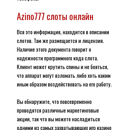
Azino777 слоты онлайн
Вся это информация, находится в описании
слотов. Там же размещается и лицензия.
Наличие этого документа говорит о
надежности программного кода слота.
Клиент может крутить спины и не бояться,
что аппарат могут взломать либо хоть каким
иным образом воздействовать на его работу.
Вы обнаружите, что повсевременно
проводятся различные маркетинговые
акции, так что вы можете насладиться
одними из самых захватывающих игр казино