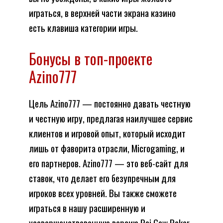
играться, в верхней части экрана казино
есть клавиша категории игры.
Бонусы в топ-проекте
Azino777
Цель Azino777 — постоянно давать честную
и честную игру, предлагая наилучшее сервис
клиентов и игровой опыт, который исходит
лишь от фаворита отрасли, Microgaming, и
его партнеров. Azino777 — это веб-сайт для
ставок, что делает его безупречным для
игроков всех уровней. Вы также сможете
играться в нашу расширенную и
усовершенствованную версию Pai Gow Poker,