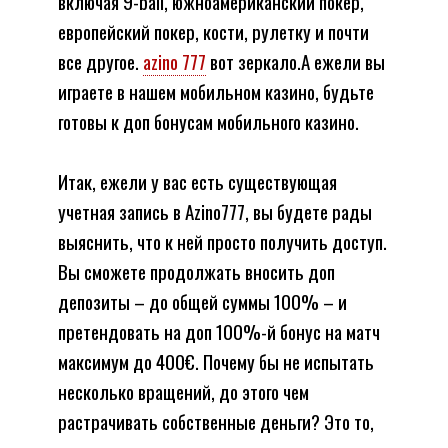
включая 9-ball, южноамериканский покер,
европейский покер, кости, рулетку и почти
все другое.
azino 777
вот зеркало.А ежели вы
играете в нашем мобильном казино, будьте
готовы к доп бонусам мобильного казино.
Итак, ежели у вас есть существующая
учетная запись в Azino777, вы будете рады
выяснить, что к ней просто получить доступ.
Вы сможете продолжать вносить доп
депозиты – до общей суммы 100% – и
претендовать на доп 100%-й бонус на матч
максимум до 400€. Почему бы не испытать
несколько вращений, до этого чем
растрачивать собственные деньги? Это то,