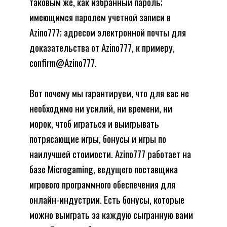
таковым же, как избранный пароль;
имеющимся паролем учетной записи в
Azino777; адресом электронной почты для
доказательства от Azino777, к примеру,
confirm@Azino777.
Вот почему мы гарантируем, что для вас не
необходимо ни усилий, ни времени, ни
морок, чтоб играться и выигрывать
потрясающие игры, бонусы и игры по
наилучшей стоимости. Azino777 работает на
базе Microgaming, ведущего поставщика
игрового программного обеспечения для
онлайн-индустрии. Есть бонусы, которые
можно выиграть за каждую сыгранную вами