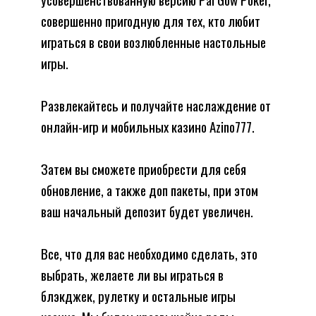
совершенно пригодную для тех, кто любит
играться в свои возлюбленные настольные
игры.
Развлекайтесь и получайте наслаждение от
онлайн-игр и мобильных казино Azino777.
Затем вы сможете приобрести для себя
обновление, а также доп пакеты, при этом
ваш начальный депозит будет увеличен.
Все, что для вас необходимо сделать, это
выбрать, желаете ли вы играться в
блэкджек, рулетку и остальные игры