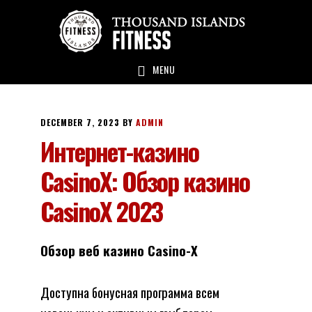
Skip
Skip
Skip
to
to
to
main
primary
footer
MENU
content
sidebar
DECEMBER 7, 2023
BY
ADMIN
Интернет-казино
CasinoX: Обзор казино
CasinoX 2023
Обзор веб казино Casino-X
Доступна бонусная программа всем