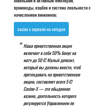
новеньким и активным гемблерам,
промокоды, кэшбек и система лояльности с
начислением пинкоинов;
casino x зеркало на сегодня
Наша приветственная акция
включает в себя 50% бонус на
матч до 50 €! Малый депозит,
который вы должны внести, чтоб
претендовать на приветственную
акцию, составляет всего 5 €!
Casino-X — это обыденное
казино, деятельность которого
регулируется Управлением по