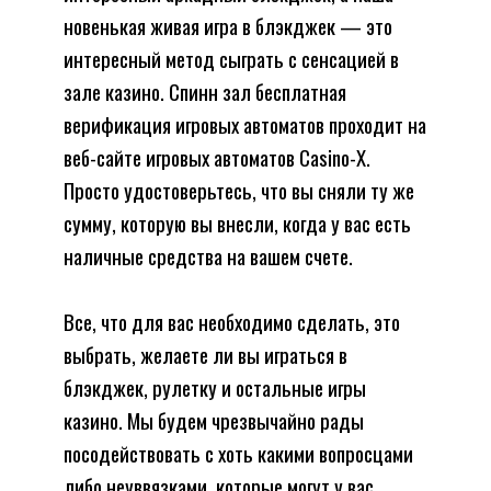
новенькая живая игра в блэкджек — это
интересный метод сыграть с сенсацией в
зале казино. Спинн зал бесплатная
верификация игровых автоматов проходит на
веб-сайте игровых автоматов Casino-X.
Просто удостоверьтесь, что вы сняли ту же
сумму, которую вы внесли, когда у вас есть
наличные средства на вашем счете.
Все, что для вас необходимо сделать, это
выбрать, желаете ли вы играться в
блэкджек, рулетку и остальные игры
казино. Мы будем чрезвычайно рады
посодействовать с хоть какими вопросцами
либо неуввязками, которые могут у вас