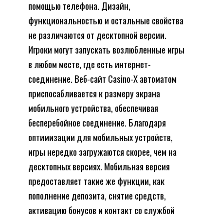
помощью телефона. Дизайн,
функциональностью и остальные свойства
не различаются от десктопной версии.
Игроки могут запускать возлюбленные игры
в любом месте, где есть интернет-
соединение. Веб-сайт Casino-X автоматом
приспосабливается к размеру экрана
мобильного устройства, обеспечивая
бесперебойное соединение. Благодаря
оптимизации для мобильных устройств,
игры нередко загружаются скорее, чем на
десктопных версиях. Мобильная версия
предоставляет такие же функции, как
пополнение депозита, снятие средств,
активацию бонусов и контакт со службой