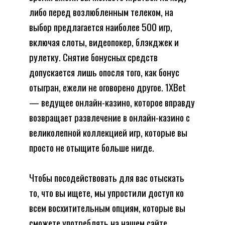
либо перед возлюбленным телеком, на
выбор предлагается наиболее 500 игр,
включая слоты, видеопокер, блэкджек и
рулетку. Снятие бонусных средств
допускается лишь опосля того, как бонус
отыгран, ежели не оговорено другое. 1XBet
— ведущее онлайн-казино, которое вправду
возвращает развлечение в онлайн-казино с
великолепной коллекцией игр, которые вы
просто не отыщите больше нигде.
Чтобы посодействовать для вас отыскать
то, что вы ищете, мы упростили доступ ко
всем восхитительным опциям, которые вы
сможете употреблять на нашем сайте.