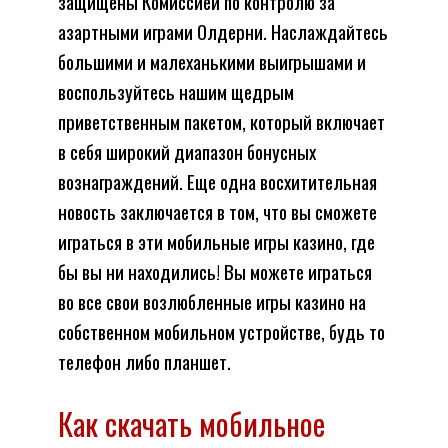
защищены Комиссией по контролю за
азартными играми Олдерни. Наслаждайтесь
большими и малеханькими выигрышами и
воспользуйтесь нашим щедрым
приветственным пакетом, который включает
в себя широкий диапазон бонусных
вознаграждений. Еще одна восхитительная
новость заключается в том, что вы сможете
играться в эти мобильные игры казино, где
бы вы ни находились! Вы можете играться
во все свои возлюбленные игры казино на
собственном мобильном устройстве, будь то
телефон либо планшет.
Как скачать мобильное