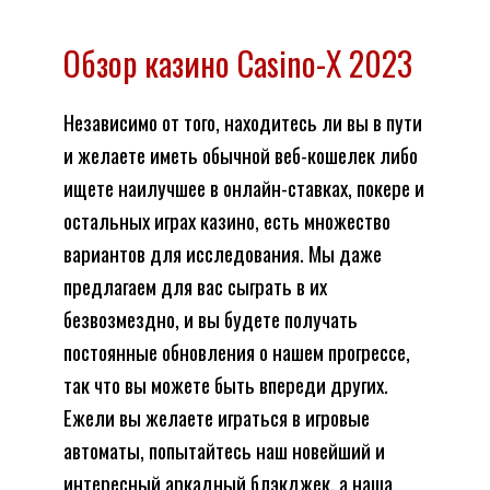
Обзор казино Casino-X 2023
Независимо от того, находитесь ли вы в пути
и желаете иметь обычной веб-кошелек либо
ищете наилучшее в онлайн-ставках, покере и
остальных играх казино, есть множество
вариантов для исследования. Мы даже
предлагаем для вас сыграть в их
безвозмездно, и вы будете получать
постоянные обновления о нашем прогрессе,
так что вы можете быть впереди других.
Ежели вы желаете играться в игровые
автоматы, попытайтесь наш новейший и
интересный аркадный блэкджек, а наша