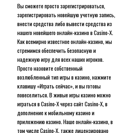
Вы сможете просто зарегистрироваться,
зарегистрировать новейшую учетную запись,
внести средства либо вывести средства из
нашего новейшего онлайн-казино в Casino-X.
Как всемирно известное онлайн-казино, мы
стремимся обеспечить безопасную и
надежную игру для всех наших игроков.
Просто назовите собственный
возлюбленный тип игры в казино, нажмите
клавишу «Играть сейчас», и вы готовы
повеселиться. В живые игры казино можно
играться в Casino-X через сайт Casino-X, в
дополнение к мобильному казино и
приложению казино. Наше онлайн-казино, в
том числе Casino-X, также лицензировано