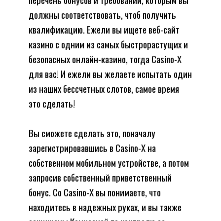
должны соответствовать, чтоб получить
квалификацию. Ежели вы ищете веб-сайт
казино с одним из самых быстрорастущих и
безопасных онлайн-казино, тогда Casino-X
для вас! И ежели вы желаете испытать один
из наших бессчетных слотов, самое время
это сделать!
Вы сможете сделать это, поначалу
зарегистрировавшись в Casino-X на
собственном мобильном устройстве, а потом
запросив собственный приветственный
бонус. Со Casino-X вы понимаете, что
находитесь в надежных руках, и вы также