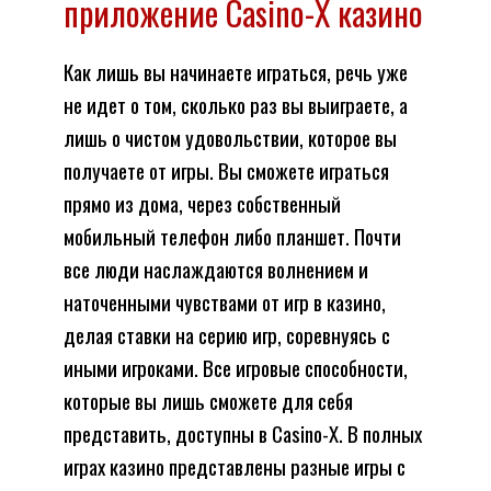
приложение Casino-X казино
Как лишь вы начинаете играться, речь уже
не идет о том, сколько раз вы выиграете, а
лишь о чистом удовольствии, которое вы
получаете от игры. Вы сможете играться
прямо из дома, через собственный
мобильный телефон либо планшет. Почти
все люди наслаждаются волнением и
наточенными чувствами от игр в казино,
делая ставки на серию игр, соревнуясь с
иными игроками. Все игровые способности,
которые вы лишь сможете для себя
представить, доступны в Casino-X. В полных
играх казино представлены разные игры с