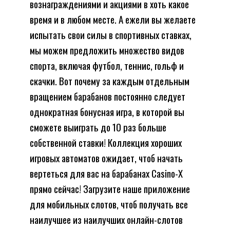
вознаграждениями и акциями в хоть какое
время и в любом месте. А ежели вы желаете
испытать свои силы в спортивных ставках,
мы можем предложить множество видов
спорта, включая футбол, теннис, гольф и
скачки. Вот почему за каждым отдельным
вращением барабанов постоянно следует
однократная бонусная игра, в которой вы
сможете выиграть до 10 раз больше
собственной ставки! Коллекция хороших
игровых автоматов ожидает, чтоб начать
вертеться для вас на барабанах Casino-X
прямо сейчас! Загрузите наше приложение
для мобильных слотов, чтоб получать все
наилучшее из наилучших онлайн-слотов