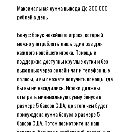
Максимальная сумма вывода До 300 000
рублей в день
Бонус: бонус новейшего игрока, который
можно употреблять лишь один раз для
каждого новейшего игрока. Помощь и
поддержка доступны круглые сутки и без
выходных через онлайн-чат и телефонные
полосы, и вы сможете получить помощь, где
бы вы ни находились. Игроки должны
отыграть минимальную сумму бонуса в
размере 5 баксов США, до этого чем будет
присуждена сумма бонуса в размере 5
баксов США. Потом посмотрите на наш
перечень бонусов и требований, которым вы