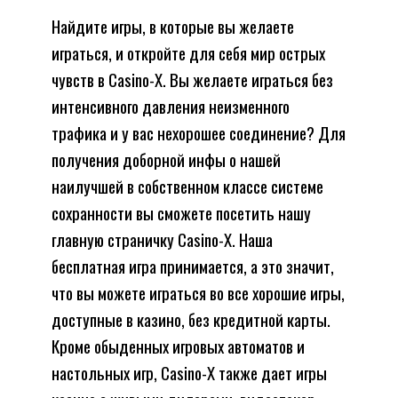
Найдите игры, в которые вы желаете
играться, и откройте для себя мир острых
чувств в Casino-X. Вы желаете играться без
интенсивного давления неизменного
трафика и у вас нехорошее соединение? Для
получения доборной инфы о нашей
наилучшей в собственном классе системе
сохранности вы сможете посетить нашу
главную страничку Casino-X. Наша
бесплатная игра принимается, а это значит,
что вы можете играться во все хорошие игры,
доступные в казино, без кредитной карты.
Кроме обыденных игровых автоматов и
настольных игр, Casino-X также дает игры