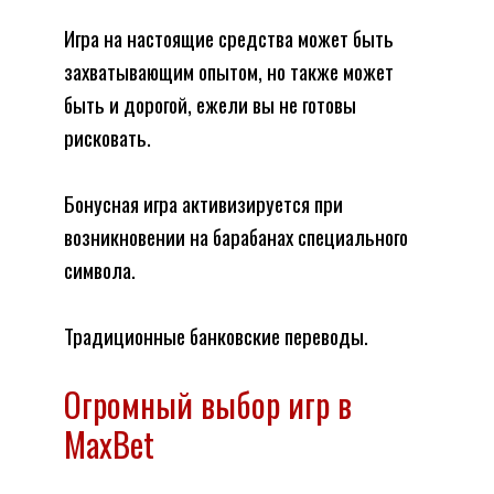
Игра на настоящие средства может быть
захватывающим опытом, но также может
быть и дорогой, ежели вы не готовы
рисковать.
Бонусная игра активизируется при
возникновении на барабанах специального
символа.
Традиционные банковские переводы.
Огромный выбор игр в
MaxBet