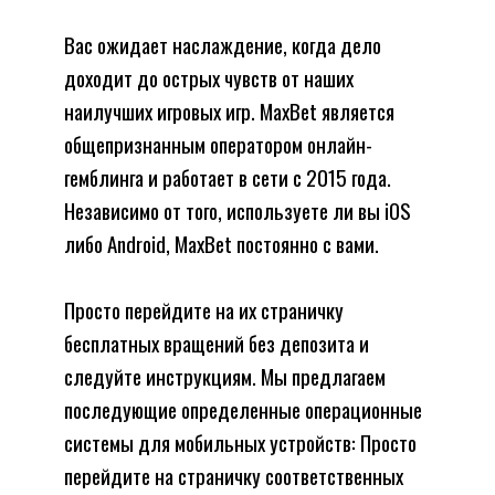
Вас ожидает наслаждение, когда дело
доходит до острых чувств от наших
наилучших игровых игр. MaxBet является
общепризнанным оператором онлайн-
гемблинга и работает в сети с 2015 года.
Независимо от того, используете ли вы iOS
либо Android, MaxBet постоянно с вами.
Просто перейдите на их страничку
бесплатных вращений без депозита и
следуйте инструкциям. Мы предлагаем
последующие определенные операционные
системы для мобильных устройств: Просто
перейдите на страничку соответственных