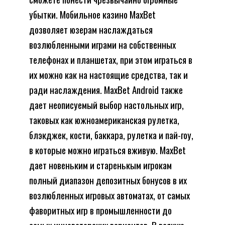
убытки. Мобильное казино MaxBet
дозволяет юзерам наслаждаться
возлюбленными играми на собственных
телефонах и планшетах, при этом играться в
их можно как на настоящие средства, так и
ради наслаждения. MaxBet Android также
дает неописуемый выбор настольных игр,
таковых как южноамериканская рулетка,
блэкджек, кости, баккара, рулетка и пай-гоу,
в которые можно играться вживую. MaxBet
дает новеньким и старенькым игрокам
полный диапазон депозитных бонусов в их
возлюбленных игровых автоматах, от самых
фаворитных игр в промышленности до
самых инноваторских вариантов. В всякую