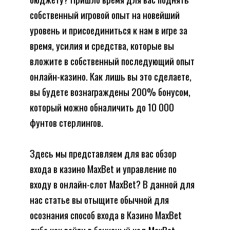
собственный игровой опыт на новейший
уровень и присоединиться к нам в игре за
время, усилия и средства, которые вы
вложите в собственный последующий опыт
онлайн-казино. Как лишь вы это сделаете,
вы будете вознаграждены 200% бонусом,
который можно обналичить до 10 000
фунтов стерлингов.
Здесь мы представляем для вас обзор
входа в казино MaxBet и управление по
входу в онлайн-слот MaxBet? В данной для
нас статье вы отыщите обычной для
осознания способ входа в Казино MaxBet
либо как войти в бонусный код MaxBet,