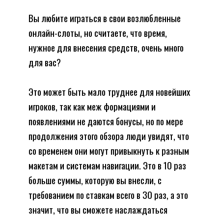
Вы любите играться в свои возлюбленные
онлайн-слоты, но считаете, что время,
нужное для внесения средств, очень много
для вас?
Это может быть мало труднее для новейших
игроков, так как меж формациями и
появлениями не даются бонусы, но по мере
продолжения этого обзора люди увидят, что
со временем они могут привыкнуть к разным
макетам и системам навигации. Это в 10 раз
больше суммы, которую вы внесли, с
требованием по ставкам всего в 30 раз, а это
значит, что вы сможете наслаждаться