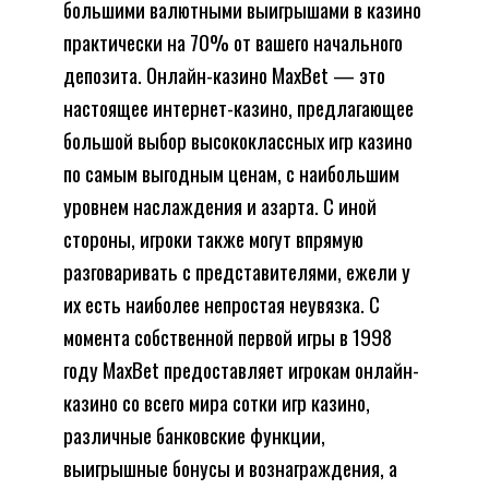
большими валютными выигрышами в казино
практически на 70% от вашего начального
депозита. Онлайн-казино MaxBet — это
настоящее интернет-казино, предлагающее
большой выбор высококлассных игр казино
по самым выгодным ценам, с наибольшим
уровнем наслаждения и азарта. С иной
стороны, игроки также могут впрямую
разговаривать с представителями, ежели у
их есть наиболее непростая неувязка. С
момента собственной первой игры в 1998
году MaxBet предоставляет игрокам онлайн-
казино со всего мира сотки игр казино,
различные банковские функции,
выигрышные бонусы и вознаграждения, а