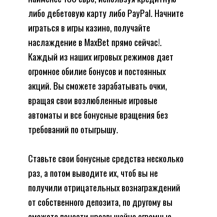
либо дебетовую карту либо PayPal. Начните
играться в игры казино, получайте
наслаждение в MaxBet прямо сейчас!.
Каждый из наших игровых режимов дает
огромное обилие бонусов и постоянных
акций. Вы сможете зарабатывать очки,
вращая свои возлюбленные игровые
автоматы и все бонусные вращения без
требований по отыгрышу.
Ставьте свои бонусные средства несколько
раз, а потом выводите их, чтоб вы не
получили отрицательных вознаграждений
от собственного депозита, по другому вы
сможете понести чрезвычайно огромные