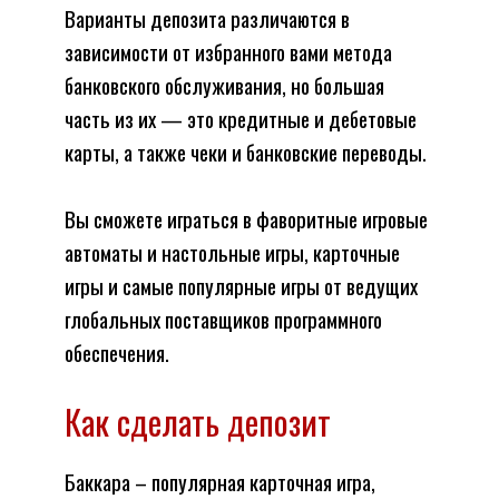
Варианты депозита различаются в
зависимости от избранного вами метода
банковского обслуживания, но большая
часть из их — это кредитные и дебетовые
карты, а также чеки и банковские переводы.
Вы сможете играться в фаворитные игровые
автоматы и настольные игры, карточные
игры и самые популярные игры от ведущих
глобальных поставщиков программного
обеспечения.
Как сделать депозит
Баккара – популярная карточная игра,