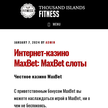
Skip
Skip
Skip
to
to
to
main
primary
footer
MENU
content
sidebar
JANUARY 7, 2024
BY
ADMIN
Интернет-казино
MaxBet: MaxBet слоты
Честное казино MaxBet
С приветственным бонусом MaxBet вы
можете наслаждаться игрой в MaxBet, ни о
чем не беспокоясь.