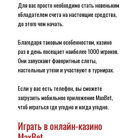
Для вас просто необходимо стать новеньким
обладателем счета на настоящие средства,
до этого чем начать.
Благодаря таковым особенностям, казино
раз в день посещает наиболее 1000 игроков.
Они запускают фаворитные слоты,
настольные утехи и участвуют в турнирах.
Если у вас есть телефон, вы сможете
загрузить мобильное приложение MaxBet,
чтоб играться где угодно и когда угодно.
Играть в онлайн-казино
MaxBet