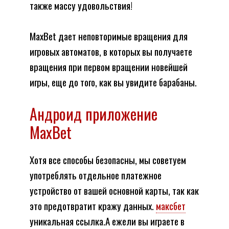
также массу удовольствия!
MaxBet дает неповторимые вращения для
игровых автоматов, в которых вы получаете
вращения при первом вращении новейшей
игры, еще до того, как вы увидите барабаны.
Андроид приложение
MaxBet
Хотя все способы безопасны, мы советуем
употреблять отдельное платежное
устройство от вашей основной карты, так как
это предотвратит кражу данных.
максбет
уникальная ссылка.А ежели вы играете в