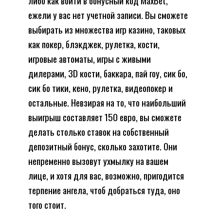
ежели у вас нет учетной записи. Вы сможете
выбирать из множества игр казино, таковых
как покер, блэкджек, рулетка, кости,
игровые автоматы, игры с живыми
дилерами, 3D кости, баккара, пай гоу, сик бо,
сик бо тики, кено, рулетка, видеопокер и
остальные. Невзирая на то, что наибольший
выигрыш составляет 150 евро, вы сможете
делать столько ставок на собственный
депозитный бонус, сколько захотите. Они
непременно вызовут ухмылку на вашем
лице, и хотя для вас, возможно, пригодится
терпение ангела, чтоб добраться туда, оно
того стоит.