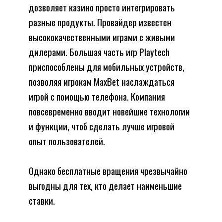
дозволяет казино просто интегрировать
разные продукты. Провайдер известен
высококачественными играми с живыми
дилерами. Большая часть игр Playtech
приспособлены для мобильных устройств,
позволяя игрокам MaxBet наслаждаться
игрой с помощью телефона. Компания
повсевременно вводит новейшие технологии
и функции, чтоб сделать лучше игровой
опыт пользователей.
Однако бесплатные вращения чрезвычайно
выгодны для тех, кто делает наименьшие
ставки.