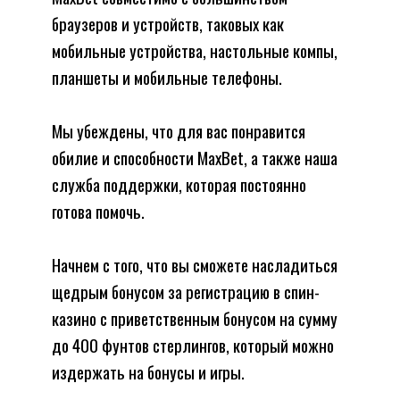
браузеров и устройств, таковых как
мобильные устройства, настольные компы,
планшеты и мобильные телефоны.
Мы убеждены, что для вас понравится
обилие и способности MaxBet, а также наша
служба поддержки, которая постоянно
готова помочь.
Начнем с того, что вы сможете насладиться
щедрым бонусом за регистрацию в спин-
казино с приветственным бонусом на сумму
до 400 фунтов стерлингов, который можно
издержать на бонусы и игры.