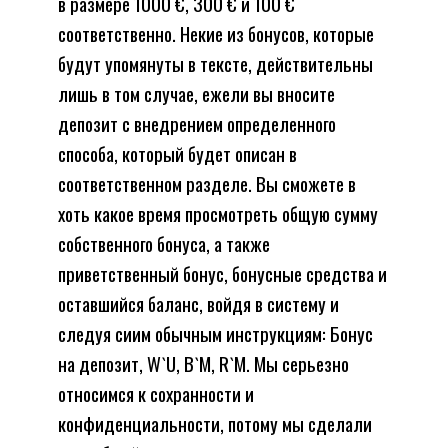
в размере 1000 €, 300 € и 100 €
соответственно. Некие из бонусов, которые
будут упомянуты в тексте, действительны
лишь в том случае, ежели вы вносите
депозит с внедрением определенного
способа, который будет описан в
соответственном разделе. Вы сможете в
хоть какое время просмотреть общую сумму
собственного бонуса, а также
приветственный бонус, бонусные средства и
оставшийся баланс, войдя в систему и
следуя сиим обычным инструкциям: Бонус
на депозит, W`U, B`M, R`M. Мы серьезно
относимся к сохранности и
конфиденциальности, потому мы сделали