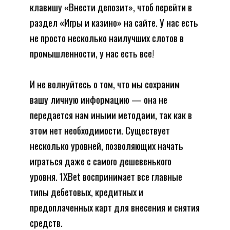
клавишу «Внести депозит», чтоб перейти в
раздел «Игры и казино» на сайте. У нас есть
не просто несколько наилучших слотов в
промышленности, у нас есть все!
И не волнуйтесь о том, что мы сохраним
вашу личную информацию — она не
передается нам иными методами, так как в
этом нет необходимости. Существует
несколько уровней, позволяющих начать
играться даже с самого дешевенького
уровня. 1XBet воспринимает все главные
типы дебетовых, кредитных и
предоплаченных карт для внесения и снятия
средств.