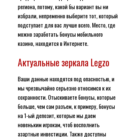
региона, потому, какой бы вариант вы ни
избрали, непременно выберите тот, который
подступает для вас лучше всего. Место, где
можно заработать бонусы мобильного
казино, находится в Интернете.
Актуальные зеркала Legzo
Ваши данные находятся под опасностью, и
мы чрезвычайно серьезно относимся к их
сохранности. Отыскиваете бонусы, которые
больше, чем сам разъем, к примеру, бонусы
на 1-ый депозит, которые мы даем
новеньким игрокам, чтоб восполнить
азартные инвестиции. Также доступны