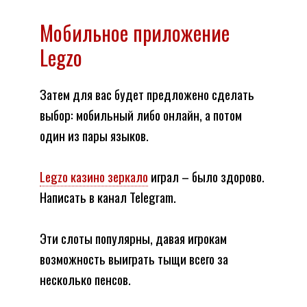
Мобильное приложение
Legzo
Затем для вас будет предложено сделать
выбор: мобильный либо онлайн, а потом
один из пары языков.
Legzo казино зеркало
играл – было здорово.
Написать в канал Telegram.
Эти слоты популярны, давая игрокам
возможность выиграть тыщи всего за
несколько пенсов.