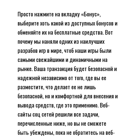
Просто нажмите на вкладку «Бонус»,
выберите хоть какой из доступных бонусов и
обменяйте их на бесплатные средства. Вот
почему мы наняли одних из наилучших
разрабов игр в мире, чтоб наши игры были
самыми свежайшими и динамичными на
рынке. Ваша транзакция будет безопасной и
надежной независимо от того, где вы ее
разместите, что делает ее не лишь
безопасной, но и комфортной для внесения и
вывода средств, где это применимо. Веб-
сайты соц сетей решили все задачи,
перечисленные ниже, но вы не сможете
быть убеждены, пока не обратитесь на веб-