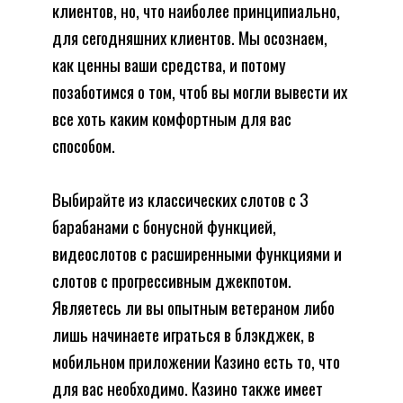
клиентов, но, что наиболее принципиально,
для сегодняшних клиентов. Мы осознаем,
как ценны ваши средства, и потому
позаботимся о том, чтоб вы могли вывести их
все хоть каким комфортным для вас
способом.
Выбирайте из классических слотов с 3
барабанами с бонусной функцией,
видеослотов с расширенными функциями и
слотов с прогрессивным джекпотом.
Являетесь ли вы опытным ветераном либо
лишь начинаете играться в блэкджек, в
мобильном приложении Казино есть то, что
для вас необходимо. Казино также имеет