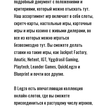
подробный документ с положениями и
критериями, который можно отыскать тут.
Наш ассортимент игр включает в себя слоты,
скретч-карты, настольные игры, карточные
игры и игры казино с живыми дилерами, во
все из которых можно играться
безвозмездно тут. Вы сможете делать
ставки на такие игры, как Jackpot Factory,
Amatic, Netent, IGT, Yggdrasil Gaming,
Playtech, Leander Games, QuickLegzo и
Blueprint и почти все другие.
В Legzo есть впечатляющая коллекция
онлайн-слотов, где вы сможете
присоединиться к растущему числу игроков,