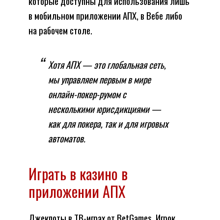
которые доступны для использования лишь
в мобильном приложении АПХ, в Вебе либо
на рабочем столе.
Хотя АПХ — это глобальная сеть,
мы управляем первым в мире
онлайн-покер-румом с
несколькими юрисдикциями —
как для покера, так и для игровых
автоматов.
Играть в казино в
приложении АПХ
Джекпоты в ТВ-играх от BetGames. Игрок