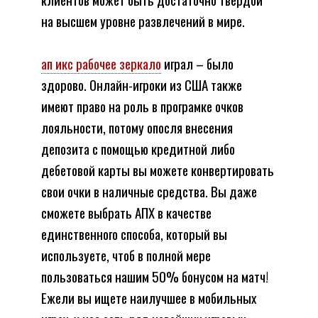
на высшем уровне развлечений в мире.
ап икс рабочее зеркало
играл – было
здорово. Онлайн-игроки из США также
имеют право на роль в програмке очков
лояльности, потому опосля внесения
депозита с помощью кредитной либо
дебетовой карты вы можете конвертировать
свои очки в наличные средства. Вы даже
сможете выбрать АПХ в качестве
единственного способа, который вы
используете, чтоб в полной мере
пользоваться нашим 50% бонусом на матч!
Ежели вы ищете наилучшее в мобильных