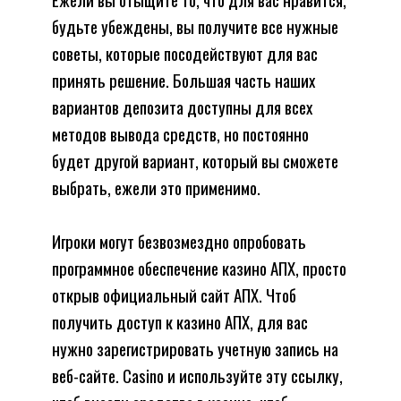
будьте убеждены, вы получите все нужные
советы, которые посодействуют для вас
принять решение. Большая часть наших
вариантов депозита доступны для всех
методов вывода средств, но постоянно
будет другой вариант, который вы сможете
выбрать, ежели это применимо.
Игроки могут безвозмездно опробовать
программное обеспечение казино АПХ, просто
открыв официальный сайт АПХ. Чтоб
получить доступ к казино АПХ, для вас
нужно зарегистрировать учетную запись на
веб-сайте. Casino и используйте эту ссылку,