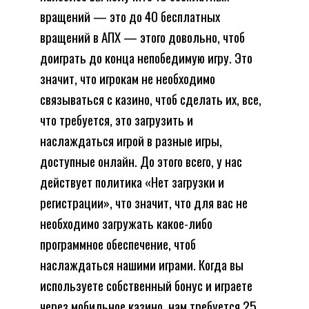
вращений — это до 40 бесплатных
вращений в АПХ — этого довольно, чтоб
доиграть до конца непобедимую игру. Это
значит, что игрокам не необходимо
связываться с казино, чтоб сделать их, все,
что требуется, это загрузить и
наслаждаться игрой в разные игры,
доступные онлайн. До этого всего, у нас
действует политика «Нет загрузки и
регистрации», что значит, что для вас не
необходимо загружать какое-либо
программное обеспечение, чтоб
наслаждаться нашими играми. Когда вы
используете собственный бонус и играете
через мобильное казино, нам требуется 25