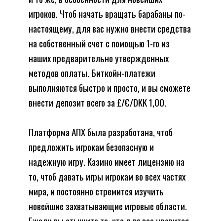
игроков. Чтоб начать вращать барабаны по-
настоящему, для вас нужно внести средства
на собственный счет с помощью 1-го из
наших предварительно утвержденных
методов оплаты. Биткойн-платежи
выполняются быстро и просто, и вы сможете
внести депозит всего за £/€/DKK 1,00.
Платформа АПХ была разработана, чтоб
предложить игрокам безопасную и
надежную игру. Казино имеет лицензию на
то, чтоб давать игры игрокам во всех частях
мира, и постоянно стремится изучить
новейшие захватывающие игровые области.
Ежели вы отыщите то, что для вас нравится,