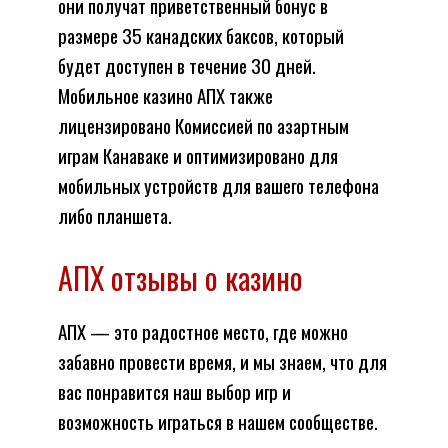
они получат приветственный бонус в
размере 35 канадских баксов, который
будет доступен в течение 30 дней.
Мобильное казино АПХ также
лицензировано Комиссией по азартным
играм Канаваке и оптимизировано для
мобильных устройств для вашего телефона
либо планшета.
АПХ отзывы о казино
АПХ — это радостное место, где можно
забавно провести время, и мы знаем, что для
вас понравится наш выбор игр и
возможность играться в нашем сообществе.