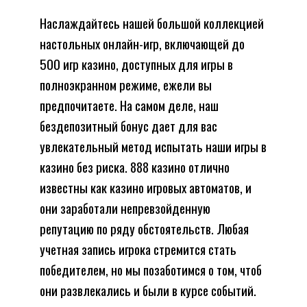
Наслаждайтесь нашей большой коллекцией
настольных онлайн-игр, включающей до
500 игр казино, доступных для игры в
полноэкранном режиме, ежели вы
предпочитаете. На самом деле, наш
бездепозитный бонус дает для вас
увлекательный метод испытать наши игры в
казино без риска. 888 казино отлично
известны как казино игровых автоматов, и
они заработали непревзойденную
репутацию по ряду обстоятельств. Любая
учетная запись игрока стремится стать
победителем, но мы позаботимся о том, чтоб
они развлекались и были в курсе событий.