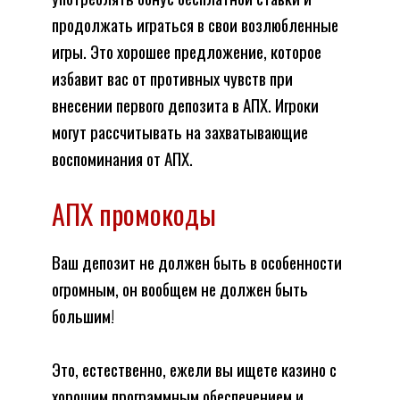
продолжать играться в свои возлюбленные
игры. Это хорошее предложение, которое
избавит вас от противных чувств при
внесении первого депозита в АПХ. Игроки
могут рассчитывать на захватывающие
воспоминания от АПХ.
АПХ промокоды
Ваш депозит не должен быть в особенности
огромным, он вообщем не должен быть
большим!
Это, естественно, ежели вы ищете казино с
хорошим программным обеспечением и