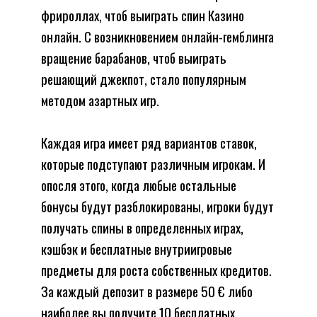
фрироллах, чтоб выиграть спин Казино
онлайн. С возникновением онлайн-гемблинга
вращение барабанов, чтоб выиграть
решающий джекпот, стало популярным
методом азартных игр.
Каждая игра имеет ряд вариантов ставок,
которые подступают различным игрокам. И
опосля этого, когда любые остальные
бонусы будут разблокированы, игроки будут
получать спины в определенных играх,
кэшбэк и бесплатные внутриигровые
предметы для роста собственных кредитов.
За каждый депозит в размере 50 € либо
наиболее вы получите 10 бесплатных