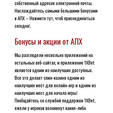
собственный адресок электронной почты.
Наслаждайтесь самыми большими бонусами
в АПХ – Нажмите тут, чтоб присоединиться
сегодня!.
Бонусы и акции от АПХ
Мы разглядели несколько приложений на
остальных веб-сайтах, и приложение 1XBet
является одним из наилучших доступных.
Все это делает спин-казино одним из
наилучших мест для онлайн-игр и одним из
наилучших мест для начала игры!
Пообщайтесь со службой поддержки 1XBet,
ежели у игроков возникнут какие-либо