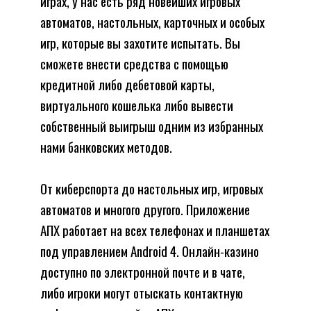
играх, у нас есть ряд новейших игровых
автоматов, настольных, карточных и особых
игр, которые вы захотите испытать. Вы
сможете внести средства с помощью
кредитной либо дебетовой карты,
виртуального кошелька либо вывести
собственный выигрыш одним из избранных
нами банковских методов.
От киберспорта до настольных игр, игровых
автоматов и многого другого. Приложение
АПХ работает на всех телефонах и планшетах
под управлением Android 4. Онлайн-казино
доступно по электронной почте и в чате,
либо игроки могут отыскать контактную