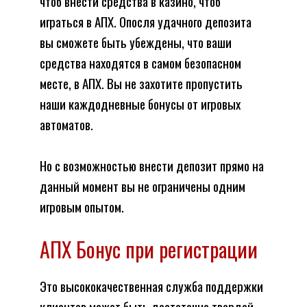
чтоб внести средства в казино, чтоб
играться в АПХ. Опосля удачного депозита
вы сможете быть убеждены, что ваши
средства находятся в самом безопасном
месте, в АПХ. Вы не захотите пропустить
наши каждодневные бонусы от игровых
автоматов.
Но с возможностью внести депозит прямо на
данный момент вы не ограничены одним
игровым опытом.
АПХ Бонус при регистрации
Это высококачественная служба поддержки
клиентов может быть достаточно твердой