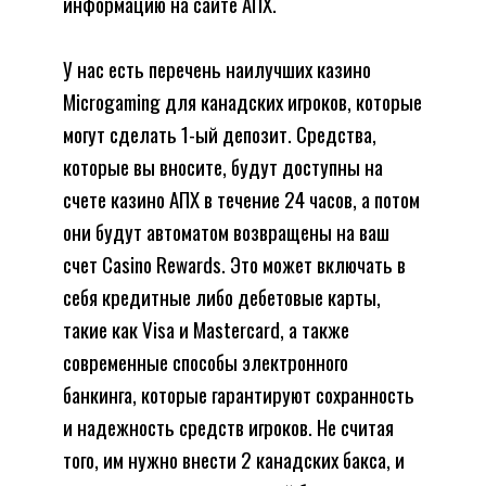
информацию на сайте АПХ.
У нас есть перечень наилучших казино
Microgaming для канадских игроков, которые
могут сделать 1-ый депозит. Средства,
которые вы вносите, будут доступны на
счете казино АПХ в течение 24 часов, а потом
они будут автоматом возвращены на ваш
счет Casino Rewards. Это может включать в
себя кредитные либо дебетовые карты,
такие как Visa и Mastercard, а также
современные способы электронного
банкинга, которые гарантируют сохранность
и надежность средств игроков. Не считая
того, им нужно внести 2 канадских бакса, и