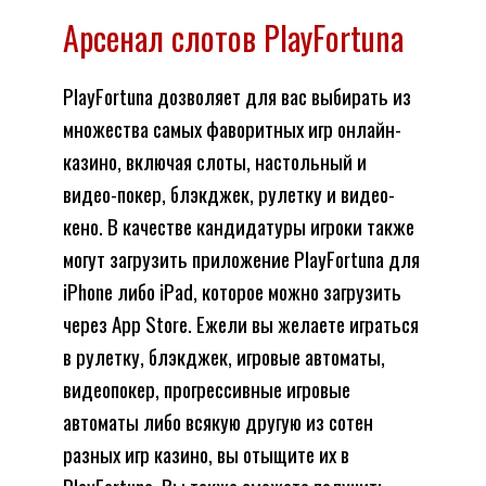
Арсенал слотов PlayFortuna
PlayFortuna дозволяет для вас выбирать из
множества самых фаворитных игр онлайн-
казино, включая слоты, настольный и
видео-покер, блэкджек, рулетку и видео-
кено. В качестве кандидатуры игроки также
могут загрузить приложение PlayFortuna для
iPhone либо iPad, которое можно загрузить
через App Store. Ежели вы желаете играться
в рулетку, блэкджек, игровые автоматы,
видеопокер, прогрессивные игровые
автоматы либо всякую другую из сотен
разных игр казино, вы отыщите их в
PlayFortuna. Вы также сможете получить