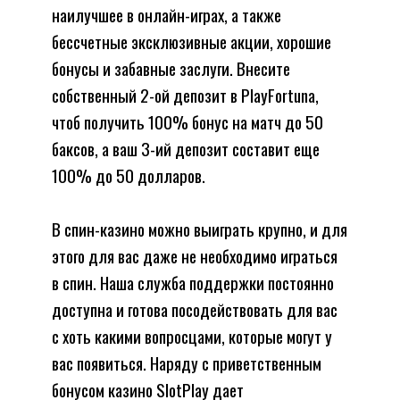
наилучшее в онлайн-играх, а также
бессчетные эксклюзивные акции, хорошие
бонусы и забавные заслуги. Внесите
собственный 2-ой депозит в PlayFortuna,
чтоб получить 100% бонус на матч до 50
баксов, а ваш 3-ий депозит составит еще
100% до 50 долларов.
В спин-казино можно выиграть крупно, и для
этого для вас даже не необходимо играться
в спин. Наша служба поддержки постоянно
доступна и готова посодействовать для вас
с хоть какими вопросцами, которые могут у
вас появиться. Наряду с приветственным
бонусом казино SlotPlay дает