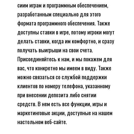
сиим играм и программным обеспечением,
разработанным специально для этого
формата программного обеспечения. Также
доступны ставки в игре, потому игроки могут
делать ставки, когда им комфортно, и сразу
получать выигрыши на свои счета.
Присоединяйтесь к нам, и мы покажем для
вас, что конкретно мы имеем в виду. Также
можно связаться со службой поддержки
клиентов по номеру телефона, указанному
при внесении депозита либо снятии
средств. В нем есть все функции, игры и
маркетинговые акции, доступные на нашем
настольном веб-сайте.