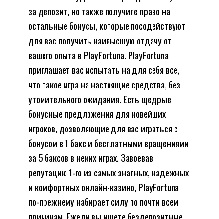
за депозит, но также получите право на
остальные бонусы, которые посодействуют
для вас получить наивысшую отдачу от
вашего опыта в PlayFortuna. PlayFortuna
приглашает вас испытать на для себя все,
что такое игра на настоящие средства, без
утомительного ожидания. Есть щедрые
бонусные предложения для новейших
игроков, дозволяющие для вас играться с
бонусом в 1 бакс и бесплатными вращениями
за 5 баксов в неких играх. Завоевав
репутацию 1-го из самых знатных, надежных
и комфортных онлайн-казино, PlayFortuna
по-прежнему набирает силу по почти всем
причинам. Ежели вы ищете бездепозитные