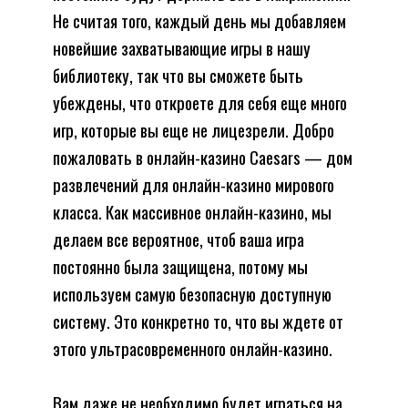
Не считая того, каждый день мы добавляем
новейшие захватывающие игры в нашу
библиотеку, так что вы сможете быть
убеждены, что откроете для себя еще много
игр, которые вы еще не лицезрели. Добро
пожаловать в онлайн-казино Caesars — дом
развлечений для онлайн-казино мирового
класса. Как массивное онлайн-казино, мы
делаем все вероятное, чтоб ваша игра
постоянно была защищена, потому мы
используем самую безопасную доступную
систему. Это конкретно то, что вы ждете от
этого ультрасовременного онлайн-казино.
Вам даже не необходимо будет играться на