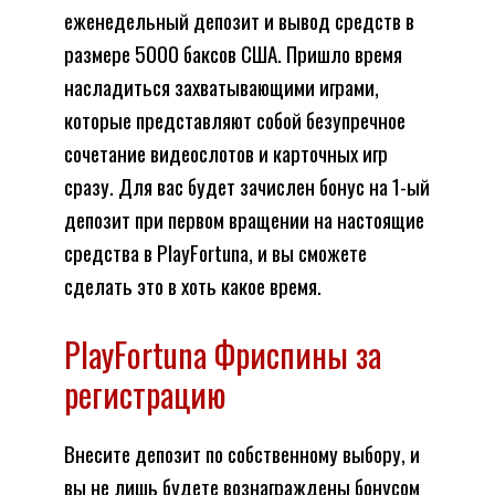
еженедельный депозит и вывод средств в
размере 5000 баксов США. Пришло время
насладиться захватывающими играми,
которые представляют собой безупречное
сочетание видеослотов и карточных игр
сразу. Для вас будет зачислен бонус на 1-ый
депозит при первом вращении на настоящие
средства в PlayFortuna, и вы сможете
сделать это в хоть какое время.
PlayFortuna Фриспины за
регистрацию
Внесите депозит по собственному выбору, и
вы не лишь будете вознаграждены бонусом