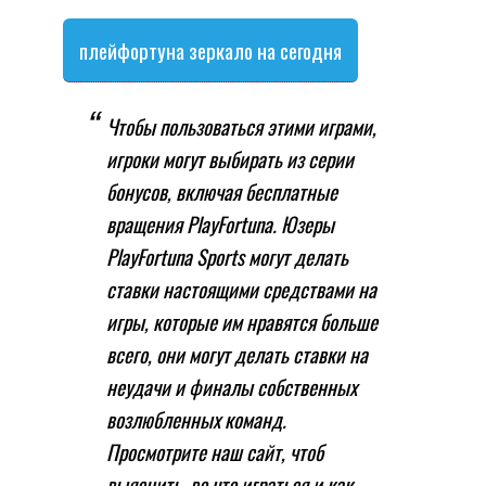
плейфортуна зеркало на сегодня
Чтобы пользоваться этими играми,
игроки могут выбирать из серии
бонусов, включая бесплатные
вращения PlayFortuna. Юзеры
PlayFortuna Sports могут делать
ставки настоящими средствами на
игры, которые им нравятся больше
всего, они могут делать ставки на
неудачи и финалы собственных
возлюбленных команд.
Просмотрите наш сайт, чтоб
выяснить, во что играться и как