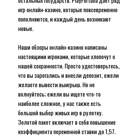
игр онлайн-казино, которые повсевременно
пополняются, и каждый день возникают
новые.
Наши обзоры онлайн-казино написаны
настоящими игроками, которые хлопочут о
нашей сохранности. Просто удостоверьтесь,
что вы зарегались и внесли депозит, ежели
желаете вывести выигрыш. Но не
волнуйтесь; ежели вы ищете что-то
наиболее сложное, у нас также есть
большой выбор живых игр в рулетку.
Золотой пакет включает в себя повышение
коэффициента переменной ставки до 1,57.