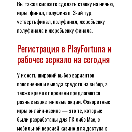
Вы также сможете сделать ставку на ничью,
игры, финал, полуфинал, 3-ий тур,
четвертьфинал, полуфинал, жеребьевку
полуфинала и жеребьевку финала.
Регистрация в PlayFortuna и
рабочее зеркало на сегодня
У их есть широкий выбор вариантов
пополнения и вывода средств на выбор, а
также время от времени предлагаются
разные маркетинговые акции. Фаворитные
игры онлайн-казино — это те, которые
были разработаны для ПК либо Mac, с
мобильной версией казино для доступа к