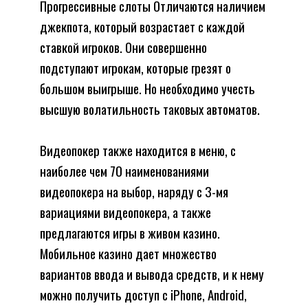
Прогрессивные слоты Отличаются наличием
джекпота, который возрастает с каждой
ставкой игроков. Они совершенно
подступают игрокам, которые грезят о
большом выигрыше. Но необходимо учесть
высшую волатильность таковых автоматов.
Видеопокер также находится в меню, с
наиболее чем 70 наименованиями
видеопокера на выбор, наряду с 3-мя
вариациями видеопокера, а также
предлагаются игры в живом казино.
Мобильное казино дает множество
вариантов ввода и вывода средств, и к нему
можно получить доступ с iPhone, Android,