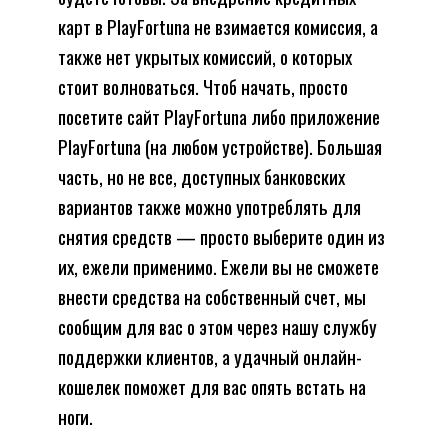
карт в PlayFortuna не взимается комиссия, а
также нет укрытых комиссий, о которых
стоит волноваться. Чтоб начать, просто
посетите сайт PlayFortuna либо приложение
PlayFortuna (на любом устройстве). Большая
часть, но не все, доступных банковских
вариантов также можно употреблять для
снятия средств — просто выберите один из
их, ежели применимо. Ежели вы не сможете
внести средства на собственный счет, мы
сообщим для вас о этом через нашу службу
поддержки клиентов, а удачный онлайн-
кошелек поможет для вас опять встать на
ноги.