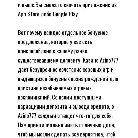
и выше.Вы сможете скачать приложение из
App Store либо Google Play.
Вот почему каждое отдельное бонусное
предложение, которое у вас есть,
приспособлено к вашему ранее
существовавшему депозиту. Казино Azino777
дает безупречное сочетание хороших игр и
выдающихся бонусных вознаграждений для
поистине незабываемых игровых
воспоминаний. Со всеми доступными
вариациями депозита и вывода средств, в
Azino777 каждый отыщет что-то для себя.
Нам принципиально иметь отличные дела,
чтоб мы могли сделать все вероятное, чтоб