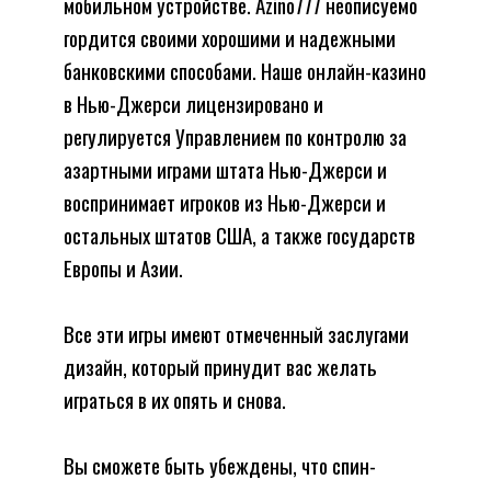
мобильном устройстве. Azino777 неописуемо
гордится своими хорошими и надежными
банковскими способами. Наше онлайн-казино
в Нью-Джерси лицензировано и
регулируется Управлением по контролю за
азартными играми штата Нью-Джерси и
воспринимает игроков из Нью-Джерси и
остальных штатов США, а также государств
Европы и Азии.
Все эти игры имеют отмеченный заслугами
дизайн, который принудит вас желать
играться в их опять и снова.
Вы сможете быть убеждены, что спин-