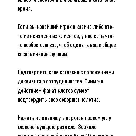
время.
Если вы новейший игрок в казино либо кто-
то из неизменных клиентов, у нас есть что-
то особое для вас, чтоб сделать ваше общее
воспоминание лучшим.
Подтвердить свое согласие с положениями
документа о сотрудничестве. Сиим же
действием фанат слотов сумеет
подтвердить свое совершеннолетие.
Нажать на клавишу в верхнем правом углу
главенствующего раздела. Зеркало
официального веб-сайта Azino777 казино не