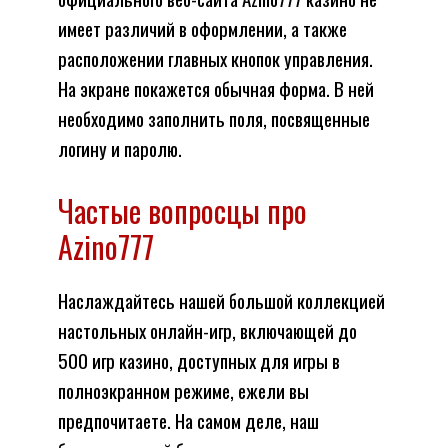
имеет различий в оформлении, а также
расположении главных кнопок управления.
На экране покажется обычная форма. В ней
необходимо заполнить поля, посвященные
логину и паролю.
Частые вопросцы про
Azino777
Наслаждайтесь нашей большой коллекцией
настольных онлайн-игр, включающей до
500 игр казино, доступных для игры в
полноэкранном режиме, ежели вы
предпочитаете. На самом деле, наш