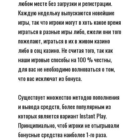
любом месте без загрузки и регистрации.
Каждую недельку выпускаются новейшие
игры, так что игроки могут в хоть какое время
играться в разные игры либо, ежели они того
пожелают, играться в их в живом казино
либо в соц казино. Не считая того, так как
наши игровые способы на 100 % честны,
для вас не необходимо волноваться о том,
что вас исключат из бонуса.
Существует множество методов пополнения
и вывода средств, более популярным из
которых является вариант Instant Play.
Принципиально, чтоб игроки не отыгрывали
бонусные средства наиболее 1-го раза.