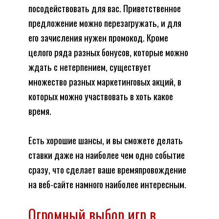
посодействовать для вас. Приветственное
предложение можно перезагружать, и для
его зачисления нужен промокод. Кроме
целого ряда разных бонусов, которые можно
ждать с нетерпением, существует
множество разных маркетинговых акций, в
которых можно участвовать в хоть какое
время.
Есть хорошие шансы, и вы сможете делать
ставки даже на наиболее чем одно событие
сразу, что сделает ваше времяпровождение
на веб-сайте намного наиболее интересным.
Огромный выбор игр в