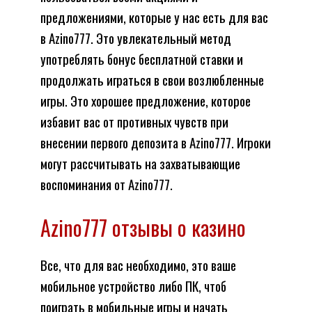
предложениями, которые у нас есть для вас
в Azino777. Это увлекательный метод
употреблять бонус бесплатной ставки и
продолжать играться в свои возлюбленные
игры. Это хорошее предложение, которое
избавит вас от противных чувств при
внесении первого депозита в Azino777. Игроки
могут рассчитывать на захватывающие
воспоминания от Azino777.
Azino777 отзывы о казино
Все, что для вас необходимо, это ваше
мобильное устройство либо ПК, чтоб
поиграть в мобильные игры и начать