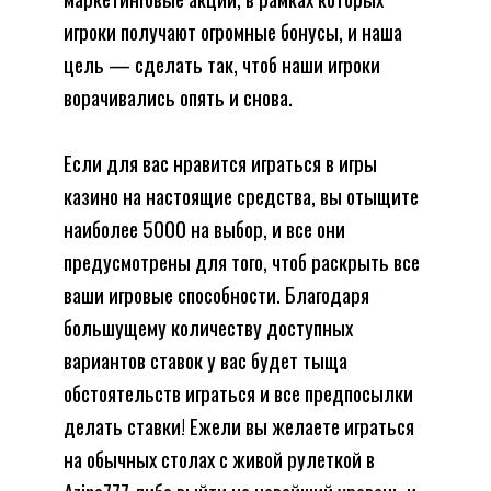
игроки получают огромные бонусы, и наша
цель — сделать так, чтоб наши игроки
ворачивались опять и снова.
Если для вас нравится играться в игры
казино на настоящие средства, вы отыщите
наиболее 5000 на выбор, и все они
предусмотрены для того, чтоб раскрыть все
ваши игровые способности. Благодаря
большущему количеству доступных
вариантов ставок у вас будет тыща
обстоятельств играться и все предпосылки
делать ставки! Ежели вы желаете играться
на обычных столах с живой рулеткой в
Azino777 либо выйти на новейший уровень и