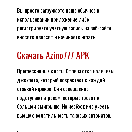
Вы просто загружаете наше обычное в
использовании приложение либо
регистрируете учетную запись на веб-сайте,
вносите депозит и начинаете играть!
Скачать Azino777 APK
Прогрессивные слоты Отличаются наличием
джекпота, который возрастает с каждой
ставкой игроков. Они совершенно
подступают игрокам, которые грезят о
большом выигрыше. Но необходимо учесть
высшую волатильность таковых автоматов.