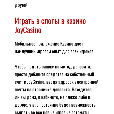
другой.
Играть в слоты в казино
JoyCasino
Мобильное приложение Казино дает
наилучший игровой опыт для всех игроков.
Чтобы подать заявку на метод депозита,
просто добавьте средства на собственный
счет в JoyCasino, введя адресок электронной
почты на страничке депозита. Находитесь
ли вы дома, в кабинете, на пляже либо в
дороге, у вас постоянно будет возможность
сыграть во все новые игровые автоматы