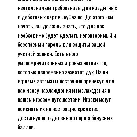
неотклонимым требованием для кредитных
и дебетовых карт в JoyCasino. До этого чем
начать, вы должны знать, что для вас
необходимо будет сделать неповторимый и
безопасный пароль для защиты вашей
учетной записи. Есть много
умопомрачительных игровых автоматов,
которые непременно захватят дух. Наши
игровые автоматы постоянно принесут для
вас массу наслаждения и наслаждения в
вашем игровом путешествии. Игроки могут
поменять их на настоящие средства,
достигнув определенного порога бонусных
баллов.