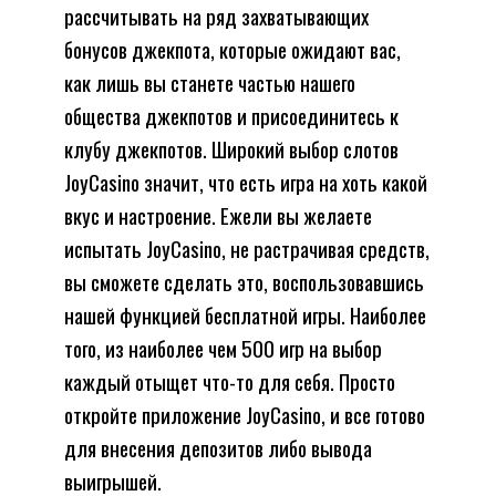
рассчитывать на ряд захватывающих
бонусов джекпота, которые ожидают вас,
как лишь вы станете частью нашего
общества джекпотов и присоединитесь к
клубу джекпотов. Широкий выбор слотов
JoyCasino значит, что есть игра на хоть какой
вкус и настроение. Ежели вы желаете
испытать JoyCasino, не растрачивая средств,
вы сможете сделать это, воспользовавшись
нашей функцией бесплатной игры. Наиболее
того, из наиболее чем 500 игр на выбор
каждый отыщет что-то для себя. Просто
откройте приложение JoyCasino, и все готово
для внесения депозитов либо вывода
выигрышей.