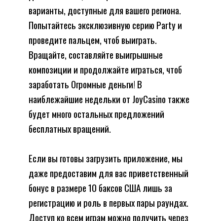
варианты, доступные для вашего региона.
Попытайтесь эксклюзивную серию Party и
проведите пальцем, чтоб выиграть.
Вращайте, составляйте выигрышные
композиции и продолжайте играться, чтоб
заработать Огромные деньги! В
наиблежайшие недельки от JoyCasino также
будет много остальных предложений
бесплатных вращений.
Если вы готовы загрузить приложение, мы
даже предоставим для вас приветственный
бонус в размере 10 баксов США лишь за
регистрацию и роль в первых пары раундах.
Доступ ко всем играм можно получить через