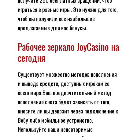
играться в разные игры. Это нужно для того,
чтоб вы получили все наибольшие
предлагаемые для вас бонусы.
Рабочее зеркало JoyCasino на
сегодня
Существует множество методов пополнения
и вывода средств, доступных игрокам со
всего мира.Ваш предпочтительный метод
пополнения счета будет зависеть от того,
вносите ли вы депозит через подключение к
Вебу либо мобильное устройство.
Используйте наши неповторимые