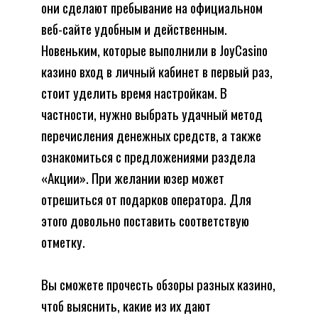
они сделают пребывание на официальном
веб-сайте удобным и действенным.
Новеньким, которые выполнили в JoyCasino
казино вход в личный кабинет в первый раз,
стоит уделить время настройкам. В
частности, нужно выбрать удачный метод
перечисления денежных средств, а также
ознакомиться с предложениями раздела
«Акции». При желании юзер может
отрешиться от подарков оператора. Для
этого довольно поставить соответствую
отметку.
Вы сможете прочесть обзоры разных казино,
чтоб выяснить, какие из их дают