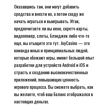
Оказавшись там, они могут добавить
средства и внести их, а потом сходу же
начать играться и выигрывать. Итак,
предпочитаете ли вы кено, скретч-карты,
видеопокер, слоты, блэкджек либо что-то
еще, вы отыщите это тут. JoyCasino — это
команда юных и принципиальных людей,
которые обожают игры, имеют большой опыт
разработки для устройств Android и iOS и
страсть к созданию высококачественных
приложений, повышающих ценность
игрового процесса. Вы сможете выбрать, как
вы желаете, чтоб ваш баланс отображался в
настоящих деньгах.