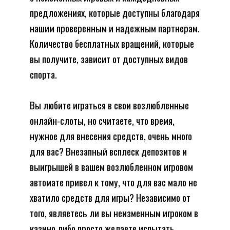
предложениях, которые доступны благодаря
нашим проверенным и надежным партнерам.
Количество бесплатных вращений, которые
вы получите, зависит от доступных видов
спорта.
Вы любите играться в свои возлюбленные
онлайн-слоты, но считаете, что время,
нужное для внесения средств, очень много
для вас? Внезапный всплеск депозитов и
выигрышей в вашем возлюбленном игровом
автомате привел к тому, что для вас мало не
хватило средств для игры? Независимо от
того, являетесь ли вы неизменным игроком в
казино либо просто желаете испытать