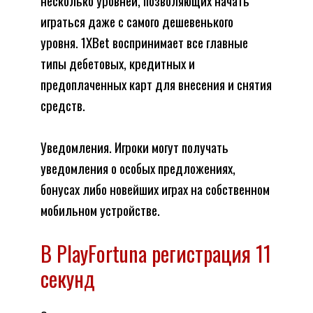
играться даже с самого дешевенького
уровня. 1XBet воспринимает все главные
типы дебетовых, кредитных и
предоплаченных карт для внесения и снятия
средств.
Уведомления. Игроки могут получать
уведомления о особых предложениях,
бонусах либо новейших играх на собственном
мобильном устройстве.
В PlayFortuna регистрация 11
секунд