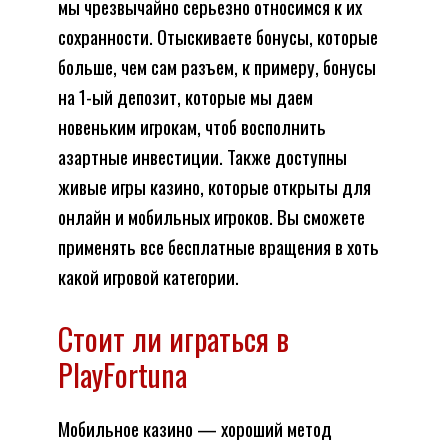
мы чрезвычайно серьезно относимся к их
сохранности. Отыскиваете бонусы, которые
больше, чем сам разъем, к примеру, бонусы
на 1-ый депозит, которые мы даем
новеньким игрокам, чтоб восполнить
азартные инвестиции. Также доступны
живые игры казино, которые открыты для
онлайн и мобильных игроков. Вы сможете
применять все бесплатные вращения в хоть
какой игровой категории.
Стоит ли играться в
PlayFortuna
Мобильное казино — хороший метод