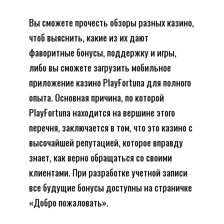
Вы сможете прочесть обзоры разных казино,
чтоб выяснить, какие из их дают
фаворитные бонусы, поддержку и игры,
либо вы сможете загрузить мобильное
приложение казино PlayFortuna для полного
опыта. Основная причина, по которой
PlayFortuna находится на вершине этого
перечня, заключается в том, что это казино с
высочайшей репутацией, которое вправду
знает, как верно обращаться со своими
клиентами. При разработке учетной записи
все будущие бонусы доступны на страничке
«Добро пожаловать».