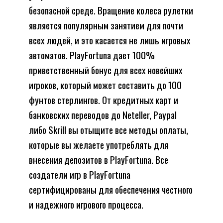
безопасной среде. Вращение колеса рулетки
является популярным занятием для почти
всех людей, и это касается не лишь игровых
автоматов. PlayFortuna дает 100%
приветственный бонус для всех новейших
игроков, который может составить до 100
фунтов стерлингов. От кредитных карт и
банковских переводов до Neteller, Paypal
либо Skrill вы отыщите все методы оплаты,
которые вы желаете употреблять для
внесения депозитов в PlayFortuna. Все
создатели игр в PlayFortuna
сертифицированы для обеспечения честного
и надежного игрового процесса.