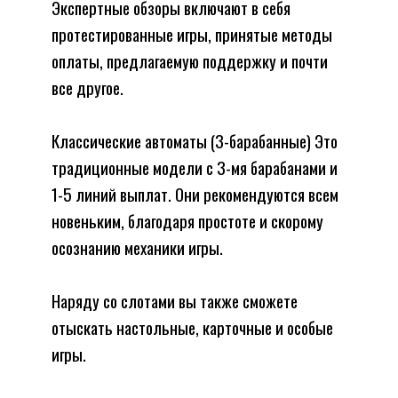
Экспертные обзоры включают в себя
протестированные игры, принятые методы
оплаты, предлагаемую поддержку и почти
все другое.
Классические автоматы (3-барабанные) Это
традиционные модели с 3-мя барабанами и
1-5 линий выплат. Они рекомендуются всем
новеньким, благодаря простоте и скорому
осознанию механики игры.
Наряду со слотами вы также сможете
отыскать настольные, карточные и особые
игры.