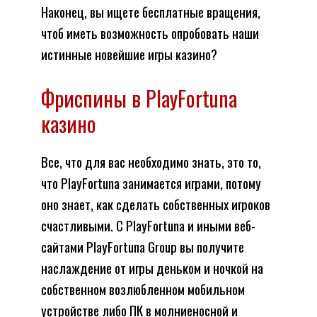
Наконец, вы ищете бесплатные вращения,
чтоб иметь возможность опробовать наши
истинные новейшие игры казино?
Фриспины в PlayFortuna
казино
Все, что для вас необходимо знать, это то,
что PlayFortuna занимается играми, потому
оно знает, как сделать собственных игроков
счастливыми. С PlayFortuna и иными веб-
сайтами PlayFortuna Group вы получите
наслаждение от игры деньком и ночкой на
собственном возлюбленном мобильном
устройстве либо ПК в молниеносной и