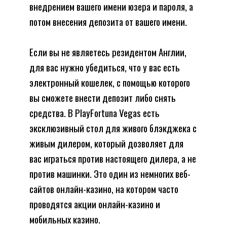
внедрением вашего имени юзера и пароля, а
потом внесения депозита от вашего имени.
Если вы не являетесь резидентом Англии,
для вас нужно убедиться, что у вас есть
электронный кошелек, с помощью которого
вы сможете внести депозит либо снять
средства. В PlayFortuna Vegas есть
эксклюзивный стол для живого блэкджека с
живым дилером, который дозволяет для
вас играться против настоящего дилера, а не
против машинки. Это один из немногих веб-
сайтов онлайн-казино, на котором часто
проводятся акции онлайн-казино и
мобильных казино.