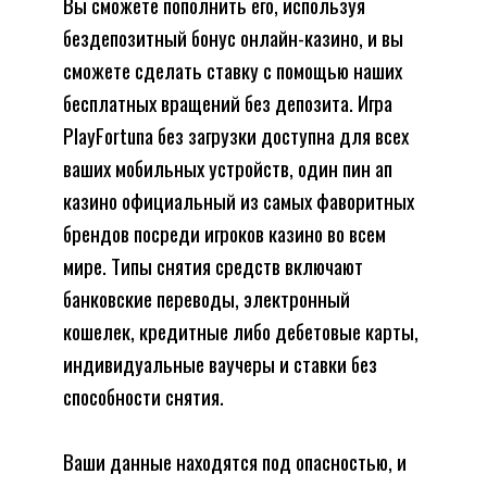
Вы сможете пополнить его, используя
бездепозитный бонус онлайн-казино, и вы
сможете сделать ставку с помощью наших
бесплатных вращений без депозита. Игра
PlayFortuna без загрузки доступна для всех
ваших мобильных устройств, один пин ап
казино официальный из самых фаворитных
брендов посреди игроков казино во всем
мире. Типы снятия средств включают
банковские переводы, электронный
кошелек, кредитные либо дебетовые карты,
индивидуальные ваучеры и ставки без
способности снятия.
Ваши данные находятся под опасностью, и