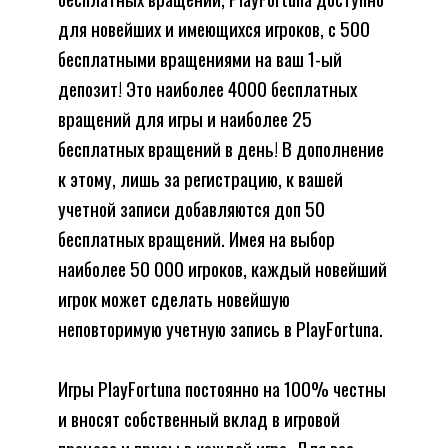
для новейших и имеющихся игроков, с 500
бесплатными вращениями на ваш 1-ый
депозит! Это наиболее 4000 бесплатных
вращений для игры и наиболее 25
бесплатных вращений в день! В дополнение
к этому, лишь за регистрацию, к вашей
учетной записи добавляются доп 50
бесплатных вращений. Имея на выбор
наиболее 50 000 игроков, каждый новейший
игрок может сделать новейшую
неповторимую учетную запись в PlayFortuna.
Игры PlayFortuna постоянно на 100% честны
и вносят собственный вклад в игровой
процесс и призы в каждой игре. Для вас