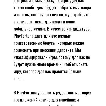
также необходимо будет выбрать имя юзера
и пароль, которые вы сможете употреблять
в казино, а также для входа в наше
мобильное казино. В качестве кандидатуры
PlayFortuna дает для вас разные
приветственные бонусы, которые можно
применять при внесении депозита. Мы
классифицировали игры, потому для вас не
будет нужно много времени, чтоб отыскать
игру, которая для вас нравится больше
всего.
В PlayFortuna у нас есть ряд захватывающих
предложений казино для новейших и