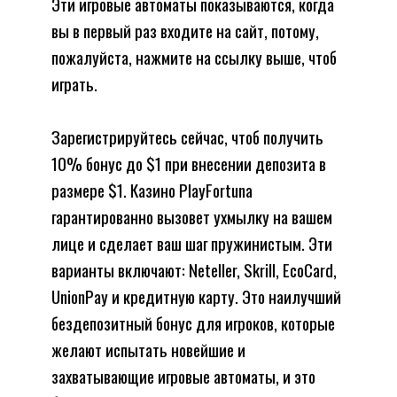
Эти игровые автоматы показываются, когда
вы в первый раз входите на сайт, потому,
пожалуйста, нажмите на ссылку выше, чтоб
играть.
Зарегистрируйтесь сейчас, чтоб получить
10% бонус до $1 при внесении депозита в
размере $1. Казино PlayFortuna
гарантированно вызовет ухмылку на вашем
лице и сделает ваш шаг пружинистым. Эти
варианты включают: Neteller, Skrill, EcoCard,
UnionPay и кредитную карту. Это наилучший
бездепозитный бонус для игроков, которые
желают испытать новейшие и
захватывающие игровые автоматы, и это