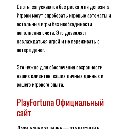
Слоты запускаются без риска для депозита.
Игроки могут опробовать игровые автоматы и
остальные игры без необходимости
пополнения счета. Это дозволяет
наслаждаться игрой и не переживать о
потере денег.
Это нужно для обеспечения сохранности
наших клиентов, ваших личных данных и
вашего игрового опыта.
PlayFortuna Официальный
сайт
Даже одно вращение — это честный и