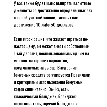
У вас также будет шанс выиграть валютные
джекпоты за достижение определенных вех
в вашей учетной записи, таковых как
достижение 10 либо 50 долларов.
Если игрок решит, что желает играться по-
настоящему, он может внести собственный
1-ый депозит, воспользовавшись одним из
множества хороших вариантов,
предлагаемых на выбор. Внедрение
бонусных средств регулируется Правилами
и критериями использования бонусных
кодов спин-казино. Во-1-х, есть
классический блэкджек, блэкджек-
переключатель, горячий блэкджек и