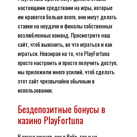
настоящими средствами на игры, которые
им нравятся больше всего, они могут делать
ставки на неудачи и финалы собственных
возлюбленных команд. Просмотрите наш
сайт, чтоб выяснить, во что играться и как
играться. Невзирая на то, что PlayFortuna
просто настроить и просто получить доступ,
мы приложили много усилий, чтоб сделать
этот сайт чрезвычайно обычным в
использовании.
Бездепозитные бонусы в
казино PlayFortuna
В конце концов, как в Вебе, так и на