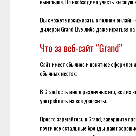
выигрыше. Но необходимо учесть высшую 
Вы сможете посиживать в полном онлайн-
дилером Grand Live либо даже играться на
Что за веб-сайт “Grand”
Сайт имеет обычное и понятное оформлен
обычных местах;
В Grand есть много различных игр, все из
употреблять на все депозиты.
Просто зарегайтесь в Grand, завершите про
почти все остальные бренды дают хорошие