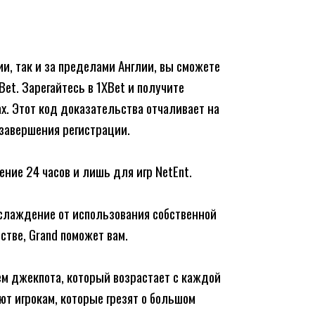
лии, так и за пределами Англии, вы сможете
et. Зарегайтесь в 1XBet и получите
х. Этот код доказательства отчаливает на
завершения регистрации.
ение 24 часов и лишь для игр NetEnt.
аслаждение от использования собственной
стве, Grand поможет вам.
м джекпота, который возрастает с каждой
ют игрокам, которые грезят о большом