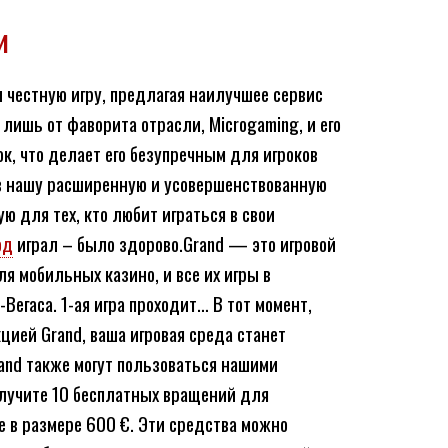
и
 честную игру, предлагая наилучшее сервис
 лишь от фаворита отрасли, Microgaming, и его
ок, что делает его безупречным для игроков
 в нашу расширенную и усовершенствованную
ю для тех, кто любит играться в свои
од
играл – было здорово.Grand — это игровой
ля мобильных казино, и все их игры в
егаса. 1-ая игра проходит… В тот момент,
цией Grand, ваша игровая среда станет
rand также могут пользоваться нашими
олучите 10 бесплатных вращений для
е в размере 600 €. Эти средства можно