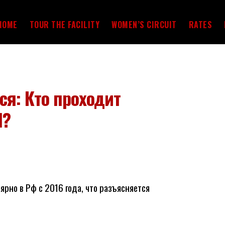
HOME
TOUR THE FACILITY
WOMEN’S CIRCUIT
RATES
ся: Кто проходит
d?
рно в Рф с 2016 года, что разъясняется