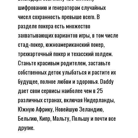
шифрованию и генераторам случайных
чисел сохранность превыше всего. В
разделе покера есть множество
захватывающих вариантов игры, в том числе
стад-покер, южноамериканский покер,
трехкарточный покер и техасский холдем.
Станьте красивым родителем, заставьте
собственных деток улыбаться и растите их
будущее, полное любви и здоровья. Daddy
дает свои сервисы наиболее чем в 25
различных странах, включая Нидерланды,
Южную Африку, Новейшую Зеландию,
Бельгию, Кипр, Мальту, Польшу и почти все
другие.