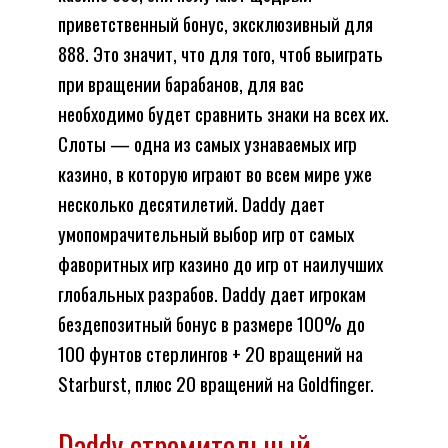
приветственный бонус, эксклюзивный для
888. Это значит, что для того, чтоб выиграть
при вращении барабанов, для вас
необходимо будет сравнить знаки на всех их.
Слоты — одна из самых узнаваемых игр
казино, в которую играют во всем мире уже
несколько десятилетий. Daddy дает
умопомрачительный выбор игр от самых
фаворитных игр казино до игр от наилучших
глобальных разрабов. Daddy дает игрокам
бездепозитный бонус в размере 100% до
100 фунтов стерлингов + 20 вращений на
Starburst, плюс 20 вращений на Goldfinger.
Daddy стремительный