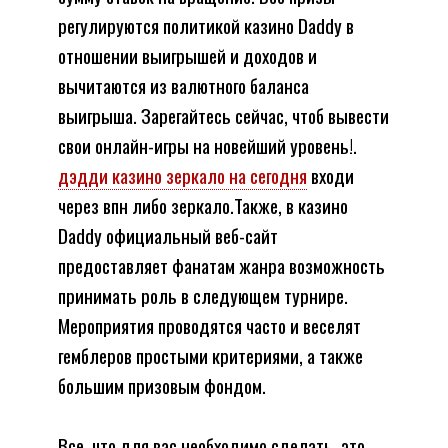
регулируются политикой казино Daddy в
отношении выигрышей и доходов и
вычитаются из валютного баланса
выигрыша. Зарегайтесь сейчас, чтоб вывести
свои онлайн-игры на новейший уровень!.
дэдди казино зеркало на сегодня
входи
через впн либо зеркало.Также, в казино
Daddy официальный веб-сайт
предоставляет фанатам жанра возможность
принимать роль в следующем турнире.
Мероприятия проводятся часто и веселят
гемблеров простыми критериями, а также
большим призовым фондом.
Все, что для вас необходимо сделать, это