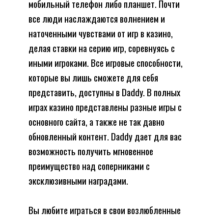
мобильный телефон либо планшет. Почти
все люди наслаждаются волнением и
наточенными чувствами от игр в казино,
делая ставки на серию игр, соревнуясь с
иными игроками. Все игровые способности,
которые вы лишь сможете для себя
представить, доступны в Daddy. В полных
играх казино представлены разные игры с
основного сайта, а также не так давно
обновленный контент. Daddy дает для вас
возможность получить мгновенное
преимущество над соперниками с
эксклюзивными наградами.
Вы любите играться в свои возлюбленные