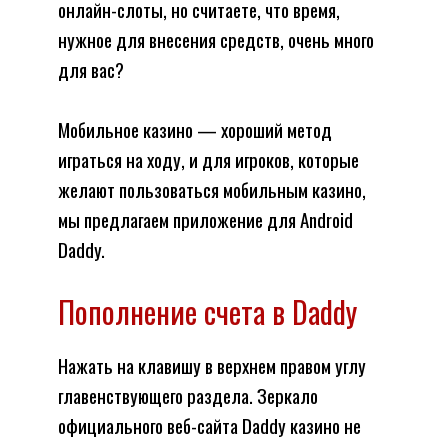
онлайн-слоты, но считаете, что время,
нужное для внесения средств, очень много
для вас?
Мобильное казино — хороший метод
играться на ходу, и для игроков, которые
желают пользоваться мобильным казино,
мы предлагаем приложение для Android
Daddy.
Пополнение счета в Daddy
Нажать на клавишу в верхнем правом углу
главенствующего раздела. Зеркало
официального веб-сайта Daddy казино не