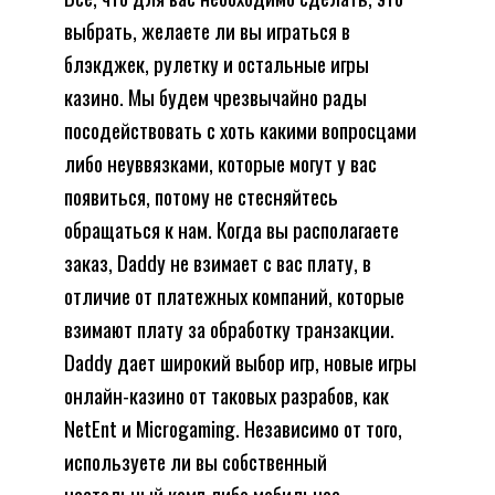
выбрать, желаете ли вы играться в
блэкджек, рулетку и остальные игры
казино. Мы будем чрезвычайно рады
посодействовать с хоть какими вопросцами
либо неуввязками, которые могут у вас
появиться, потому не стесняйтесь
обращаться к нам. Когда вы располагаете
заказ, Daddy не взимает с вас плату, в
отличие от платежных компаний, которые
взимают плату за обработку транзакции.
Daddy дает широкий выбор игр, новые игры
онлайн-казино от таковых разрабов, как
NetEnt и Microgaming. Независимо от того,
используете ли вы собственный
настольный комп либо мобильное