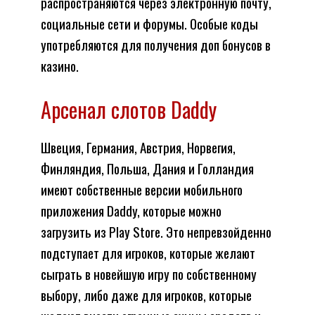
распространяются через электронную почту,
социальные сети и форумы. Особые коды
употребляются для получения доп бонусов в
казино.
Арсенал слотов Daddy
Швеция, Германия, Австрия, Норвегия,
Финляндия, Польша, Дания и Голландия
имеют собственные версии мобильного
приложения Daddy, которые можно
загрузить из Play Store. Это непревзойденно
подступает для игроков, которые желают
сыграть в новейшую игру по собственному
выбору, либо даже для игроков, которые