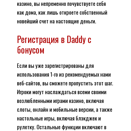
казино, вы непременно почувствуете себя
как дома, как лишь откроете собственный
новейший счет на настоящие деньги.
Регистрация в Daddy с
бонусом
Если вы уже зарегистрированы для
использования 1-го из рекомендуемых нами
веб-сайтов, вы сможете пропустить этот шаг.
Игроки могут наслаждаться всеми своими
возлюбленными играми казино, включая
слоты, онлайн и мобильные версии, а также
настольные игры, включая блэкджек и
рулетку. Остальные функции включают в