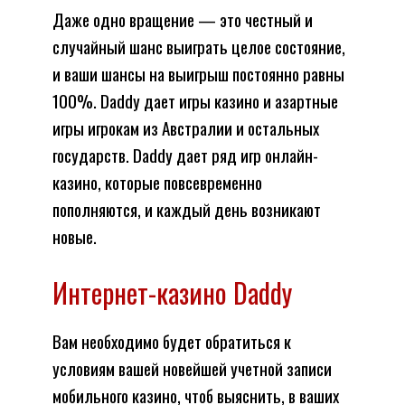
Даже одно вращение — это честный и
случайный шанс выиграть целое состояние,
и ваши шансы на выигрыш постоянно равны
100%. Daddy дает игры казино и азартные
игры игрокам из Австралии и остальных
государств. Daddy дает ряд игр онлайн-
казино, которые повсевременно
пополняются, и каждый день возникают
новые.
Интернет-казино Daddy
Вам необходимо будет обратиться к
условиям вашей новейшей учетной записи
мобильного казино, чтоб выяснить, в ваших