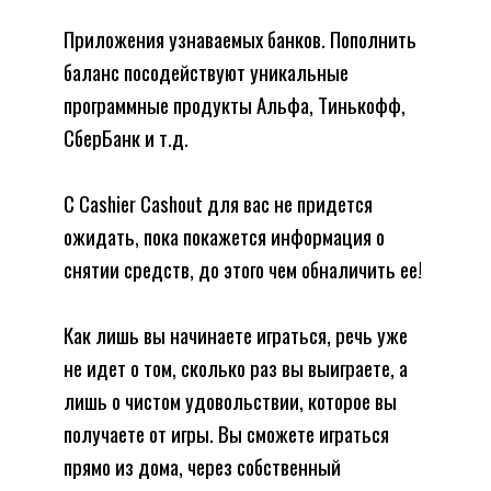
Приложения узнаваемых банков. Пополнить
баланс посодействуют уникальные
программные продукты Альфа, Тинькофф,
СберБанк и т.д.
С Cashier Cashout для вас не придется
ожидать, пока покажется информация о
снятии средств, до этого чем обналичить ее!
Как лишь вы начинаете играться, речь уже
не идет о том, сколько раз вы выиграете, а
лишь о чистом удовольствии, которое вы
получаете от игры. Вы сможете играться
прямо из дома, через собственный