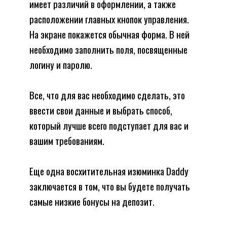
имеет различий в оформлении, а также
расположении главных кнопок управления.
На экране покажется обычная форма. В ней
необходимо заполнить поля, посвященные
логину и паролю.
Все, что для вас необходимо сделать, это
ввести свои данные и выбрать способ,
который лучше всего подступает для вас и
вашим требованиям.
Еще одна восхитительная изюминка Daddy
заключается в том, что вы будете получать
самые низкие бонусы на депозит.