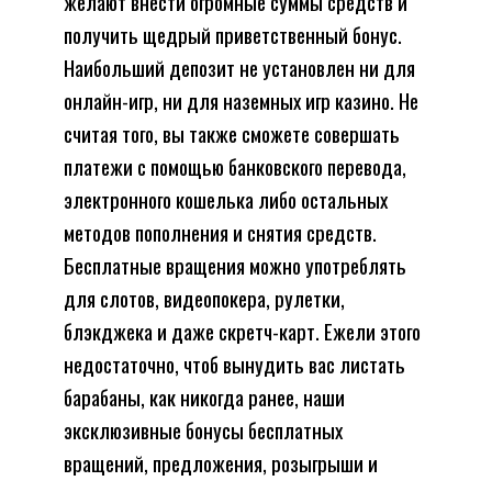
желают внести огромные суммы средств и
получить щедрый приветственный бонус.
Наибольший депозит не установлен ни для
онлайн-игр, ни для наземных игр казино. Не
считая того, вы также сможете совершать
платежи с помощью банковского перевода,
электронного кошелька либо остальных
методов пополнения и снятия средств.
Бесплатные вращения можно употреблять
для слотов, видеопокера, рулетки,
блэкджека и даже скретч-карт. Ежели этого
недостаточно, чтоб вынудить вас листать
барабаны, как никогда ранее, наши
эксклюзивные бонусы бесплатных
вращений, предложения, розыгрыши и