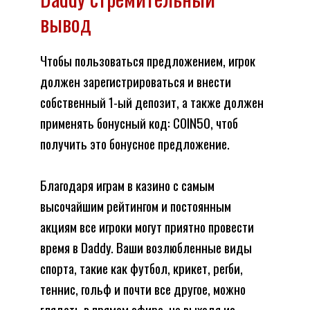
вывод
Чтобы пользоваться предложением, игрок
должен зарегистрироваться и внести
собственный 1-ый депозит, а также должен
применять бонусный код: COIN50, чтоб
получить это бонусное предложение.
Благодаря играм в казино с самым
высочайшим рейтингом и постоянным
акциям все игроки могут приятно провести
время в Daddy. Ваши возлюбленные виды
спорта, такие как футбол, крикет, регби,
теннис, гольф и почти все другое, можно
глядеть в прямом эфире, не выходя из