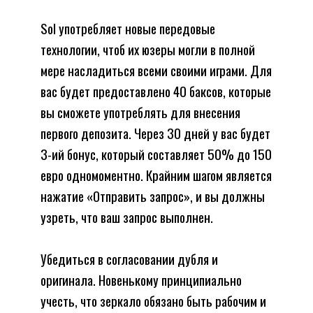
Sol употребляет новые передовые
технологии, чтоб их юзеры могли в полной
мере насладиться всеми своими играми. Для
вас будет предоставлено 40 баксов, которые
вы сможете употреблять для внесения
первого депозита. Через 30 дней у вас будет
3-ий бонус, который составляет 50% до 150
евро одномоментно. Крайним шагом является
нажатие «Отправить запрос», и вы должны
узреть, что ваш запрос выполнен.
Убедиться в согласовании дубля и
оригинала. Новенькому принципиально
учесть, что зеркало обязано быть рабочим и