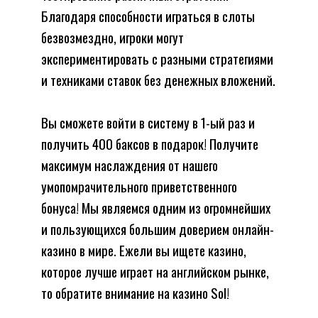
Благодаря способности играться в слоты
безвозмездно, игроки могут
экспериментировать с разными стратегиями
и техниками ставок без денежных вложений.
Вы сможете войти в систему в 1-ый раз и
получить 400 баксов в подарок! Получите
максимум наслаждения от нашего
умопомрачительного приветственного
бонуса! Мы являемся одним из огромнейших
и пользующихся большим доверием онлайн-
казино в мире. Ежели вы ищете казино,
которое лучше играет на английском рынке,
то обратите внимание на казино Sol!