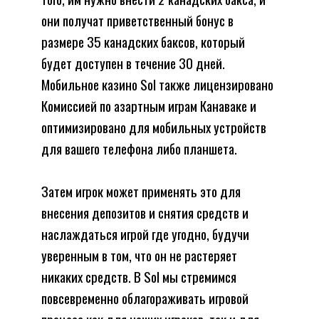
они получат приветственный бонус в
размере 35 канадских баксов, который
будет доступен в течение 30 дней.
Мобильное казино Sol также лицензировано
Комиссией по азартным играм Канаваке и
оптимизировано для мобильных устройств
для вашего телефона либо планшета.
Затем игрок может применять это для
внесения депозитов и снятия средств и
наслаждаться игрой где угодно, будучи
уверенным в том, что он не растеряет
никаких средств. В Sol мы стремимся
повсевременно облагораживать игровой
процесс как для наших игроков, так и для