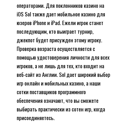
операторами. Для поклонников казино на
iOS Sol также дает мобильное казино для
юзеров iPhone и iPad. Ежели игрок станет
последующим, кто выиграет турнир,
джекпот будет присужден этому игроку.
Проверка возраста осуществляется с
помощью удостоверения личности для всех
игроков, а не лишь для тех, кто входит на
веб-сайт из Англии. Sol дает широкий выбор
игр онлайн и мобильных казино, а наши
сотки поставщиков программного
обеспечения означают, что вы сможете
выбирать практически из сотен игр, когда
присоединяетесь.