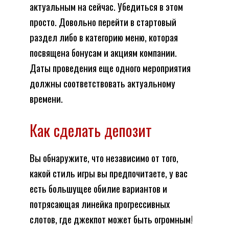
актуальным на сейчас. Убедиться в этом
просто. Довольно перейти в стартовый
раздел либо в категорию меню, которая
посвящена бонусам и акциям компании.
Даты проведения еще одного мероприятия
должны соответствовать актуальному
времени.
Как сделать депозит
Вы обнаружите, что независимо от того,
какой стиль игры вы предпочитаете, у вас
есть большущее обилие вариантов и
потрясающая линейка прогрессивных
слотов, где джекпот может быть огромным!