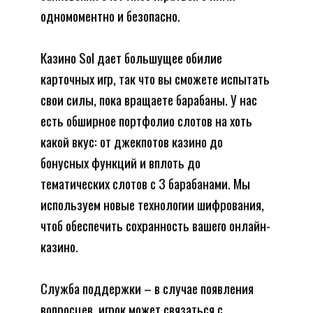
одномоментно и безопасно.
Казино Sol дает большущее обилие
карточных игр, так что вы сможете испытать
свои силы, пока вращаете барабаны. У нас
есть обширное портфолио слотов на хоть
какой вкус: от джекпотов казино до
бонусных функций и вплоть до
тематических слотов с 3 барабанами. Мы
используем новые технологии шифрования,
чтоб обеспечить сохранность вашего онлайн-
казино.
Служба поддержки – в случае появления
вопросцев, игрок может связаться с