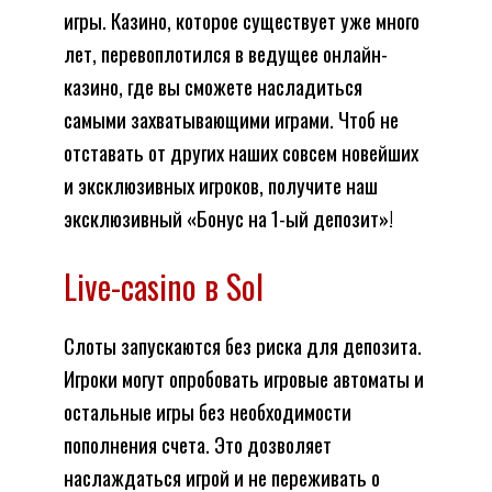
игры. Казино, которое существует уже много
лет, перевоплотился в ведущее онлайн-
казино, где вы сможете насладиться
самыми захватывающими играми. Чтоб не
отставать от других наших совсем новейших
и эксклюзивных игроков, получите наш
эксклюзивный «Бонус на 1-ый депозит»!
Live-casino в Sol
Слоты запускаются без риска для депозита.
Игроки могут опробовать игровые автоматы и
остальные игры без необходимости
пополнения счета. Это дозволяет
наслаждаться игрой и не переживать о