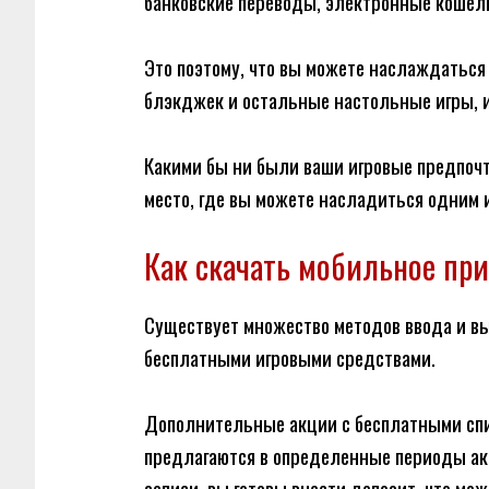
банковские переводы, электронные кошель
Это поэтому, что вы можете наслаждаться 
блэкджек и остальные настольные игры, и 
Какими бы ни были ваши игровые предпочт
место, где вы можете насладиться одним 
Как скачать мобильное при
Существует множество методов ввода и выв
бесплатными игровыми средствами.
Дополнительные акции с бесплатными спи
предлагаются в определенные периоды ак
записи, вы готовы внести депозит, что мо