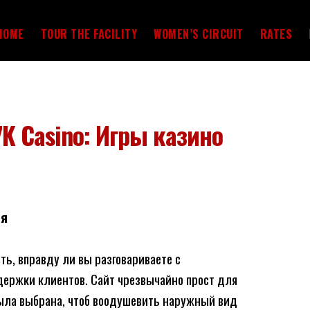
HOME
TOUR THE FACILITY
WOMEN’S CIRCUIT
RATES
7K Casino: Игры казино
ня
ить, вправду ли вы разговариваете с
ержки клиентов. Сайт чрезвычайно прост для
 была выбрана, чтоб воодушевить наружный вид