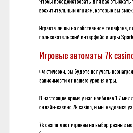
Чтобы посодействовать для вас отыскать т
восхитительным опциям, которые вы сможе
Играете ли вы на собственном телефоне, пл
пользовательский интерфейс и игры Spar
Игровые автоматы 7k casin
Фактически, вы будете получать вознаграж
зависимости от вашего уровня игры.
В настоящее время у нас наиболее 1,7 ми
онлайн-казино 7k casino, и мы надеемся у
7k casino дает игрокам на выбор разные 