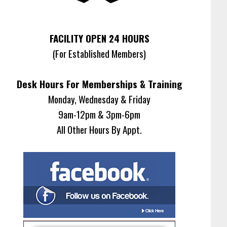
FACILITY OPEN 24 HOURS
(For Established Members)
Desk Hours For Memberships & Training
Monday, Wednesday & Friday
9am-12pm & 3pm-6pm
All Other Hours By Appt.