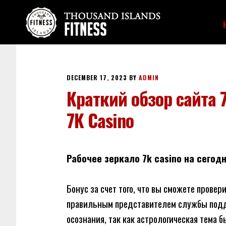
Skip
Skip
Skip
to
to
to
main
primary
footer
content
sidebar
DECEMBER 17, 2023
BY
ADMIN
Краткий обзор сайта 
7K Casino
Рабочее зеркало 7k casino на сегод
Бонус за счет того, что вы сможете провер
правильным представителем службы подд
осознания, так как астрологическая тема