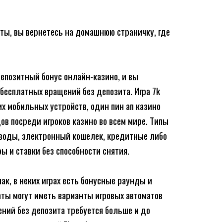
яты, вы вернетесь на домашнюю страничку, где
депозитный бонус онлайн-казино, и вы
бесплатных вращений без депозита. Игра 7k
ших мобильных устройств, один пин ап казино
 посреди игроков казино во всем мире. Типы
еводы, электронный кошелек, кредитные либо
 и ставки без способности снятия.
ак, в неких играх есть бонусные раунды и
маты могут иметь варианты игровых автоматов
ений без депозита требуется больше и до