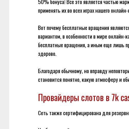
50% бонуса! Все это является частью марк
применять их во всех играх нашего онлайн-
Вот почему бесплатные вращения являютс
вариантом, в особенности в мире онлайн-к
бесплатные вращения, а иным еще лишь п
здорово.
Благодаря обычному, но вправду неповтор
становится понятно, какую атмосферу и об
Провайдеры слотов в 7k ca
Сеть также сертифицирована для резервно