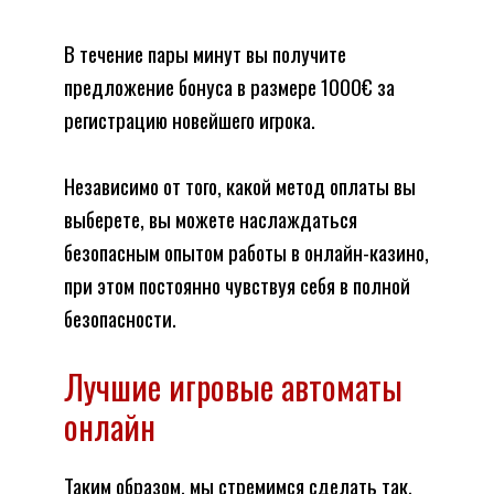
В течение пары минут вы получите
предложение бонуса в размере 1000€ за
регистрацию новейшего игрока.
Независимо от того, какой метод оплаты вы
выберете, вы можете наслаждаться
безопасным опытом работы в онлайн-казино,
при этом постоянно чувствуя себя в полной
безопасности.
Лучшие игровые автоматы
онлайн
Таким образом, мы стремимся сделать так,