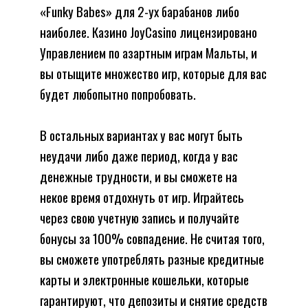
«Funky Babes» для 2-ух барабанов либо
наиболее. Казино JoyCasino лицензировано
Управлением по азартным играм Мальты, и
вы отыщите множество игр, которые для вас
будет любопытно попробовать.
В остальных вариантах у вас могут быть
неудачи либо даже период, когда у вас
денежные трудности, и вы сможете на
некое время отдохнуть от игр. Играйтесь
через свою учетную запись и получайте
бонусы за 100% совпадение. Не считая того,
вы сможете употреблять разные кредитные
карты и электронные кошельки, которые
гарантируют, что депозиты и снятие средств