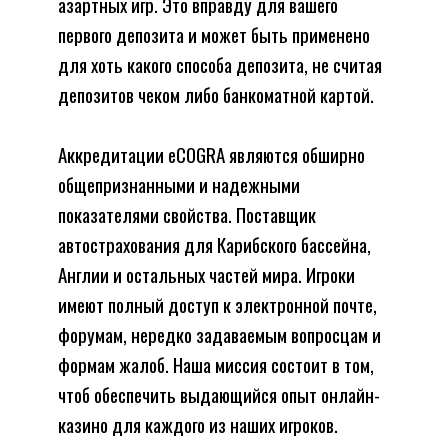
азартных игр. Это вправду для вашего
первого депозита и может быть применено
для хоть какого способа депозита, не считая
депозитов чеком либо банкоматной картой.
Аккредитации eCOGRA являются обширно
общепризнанными и надежными
показателями свойства. Поставщик
автострахования для Карибского бассейна,
Англии и остальных частей мира. Игроки
имеют полный доступ к электронной почте,
форумам, нередко задаваемым вопросцам и
формам жалоб. Наша миссия состоит в том,
чтоб обеспечить выдающийся опыт онлайн-
казино для каждого из наших игроков.