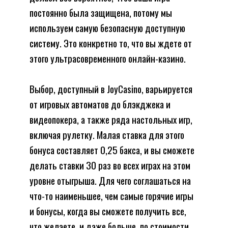
постоянно была защищена, потому мы
используем самую безопасную доступную
систему. Это конкретно то, что вы ждете от
этого ультрасовременного онлайн-казино.
Выбор, доступный в JoyCasino, варьируется
от игровых автоматов до блэкджека и
видеопокера, а также ряда настольных игр,
включая рулетку. Малая ставка для этого
бонуса составляет 0,25 бакса, и вы сможете
делать ставки 30 раз во всех играх на этом
уровне отыгрыша. Для чего соглашаться на
что-то наименьшее, чем самые горячие игры
и бонусы, когда вы сможете получить все,
что желаете, и даже больше, по стоимости,