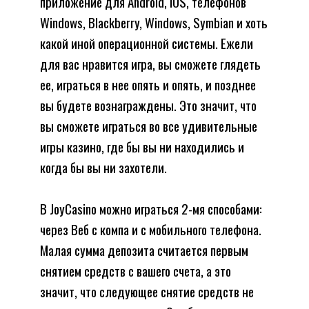
приложение для Android, iOS, телефонов
Windows, Blackberry, Windows, Symbian и хоть
какой иной операционной системы. Ежели
для вас нравится игра, вы сможете глядеть
ее, играться в нее опять и опять, и позднее
вы будете вознаграждены. Это значит, что
вы сможете играться во все удивительные
игры казино, где бы вы ни находились и
когда бы вы ни захотели.
В JoyCasino можно играться 2-мя способами:
через Веб с компа и с мобильного телефона.
Малая сумма депозита считается первым
снятием средств с вашего счета, а это
значит, что следующее снятие средств не