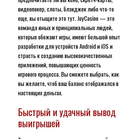
видеопокер, слоты, блэкджек либо что-то
еще, вы отыщите это тут. JoyCasino — это
команда юных и принципиальных людей,
которые обожают игры, имеют большой опыт
разработки для устройств Android и iOS и
страсть к созданию высококачественных
приложений, повышающих ценность
игрового процесса. Вы сможете выбрать, как
вы желаете, чтоб ваш баланс отображался в
настоящих деньгах.
Быстрый и удачный вывод
выигрышей