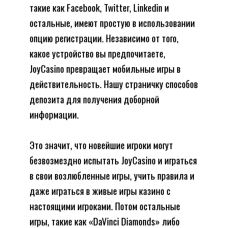
такие как Facebook, Twitter, Linkedin и
остальные, имеют простую в использовании
опцию регистрации. Независимо от того,
какое устройство вы предпочитаете,
JoyCasino превращает мобильные игры в
действительность. Нашу страничку способов
депозита для получения доборной
информации.
Это значит, что новейшие игроки могут
безвозмездно испытать JoyCasino и играться
в свои возлюбленные игры, учить правила и
даже играться в живые игры казино с
настоящими игроками. Потом остальные
игры, такие как «DaVinci Diamonds» либо