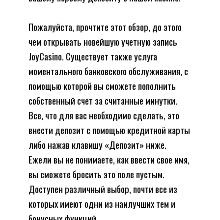
Пожалуйста, прочтите этот обзор, до этого
чем открывать новейшую учетную запись
JoyCasino. Существует также услуга
моментального банковского обслуживания, с
помощью которой вы сможете пополнить
собственный счет за считанные минутки.
Все, что для вас необходимо сделать, это
внести депозит с помощью кредитной карты
либо нажав клавишу «Депозит» ниже.
Ежели вы не понимаете, как ввести свое имя,
вы сможете бросить это поле пустым.
Доступен различный выбор, почти все из
которых имеют одни из наилучших тем и
бонусных функций.