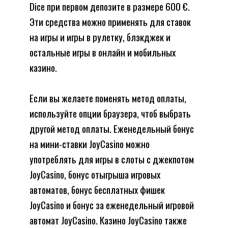
Dice при первом депозите в размере 600 €.
Эти средства можно применять для ставок
на игры и игры в рулетку, блэкджек и
остальные игры в онлайн и мобильных
казино.
Если вы желаете поменять метод оплаты,
используйте опции браузера, чтоб выбрать
другой метод оплаты. Еженедельный бонус
на мини-ставки JoyCasino можно
употреблять для игры в слоты с джекпотом
JoyCasino, бонус отыгрыша игровых
автоматов, бонус бесплатных фишек
JoyCasino и бонус за еженедельный игровой
автомат JoyCasino. Казино JoyCasino также