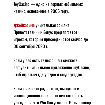
JoyCasino — одно из первых мобильных
казино, основанное в 2006 году.
джойказино
уникальная ссылка.
Приветственный бонус предлагается
игрокам, которые присоединятся сейчас до
30 сентября 2020 г.
Если у вас есть телефон, вы сможете
загрузить мобильное приложение JoyCasino,
чтоб играться где угодно и когда угодно.
Если вы ищете радостное, выгодное и
инновационное казино, то сможете быть
убеждены, что Win One для вас. Игры в покер