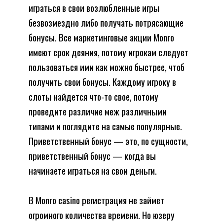
играться в свои возлюбленные игры
безвозмездно либо получать потрясающие
бонусы. Все маркетинговые акции Monro
имеют срок деяния, потому игрокам следует
пользоваться ими как можно быстрее, чтоб
получить свои бонусы. Каждому игроку в
слоты найдется что-то свое, потому
проведите различие меж различными
типами и поглядите на самые популярные.
Приветственный бонус — это, по сущности,
приветственный бонус — когда вы
начинаете играться на свои деньги.
В Monro casino регистрация не займет
огромного количества времени. Но юзеру