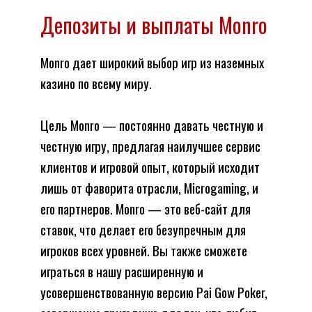
Депозиты и выплаты Monro
Monro дает широкий выбор игр из наземных
казино по всему миру.
Цель Monro — постоянно давать честную и
честную игру, предлагая наилучшее сервис
клиентов и игровой опыт, который исходит
лишь от фаворита отрасли, Microgaming, и
его партнеров. Monro — это веб-сайт для
ставок, что делает его безупречным для
игроков всех уровней. Вы также сможете
играться в нашу расширенную и
усовершенствованную версию Pai Gow Poker,