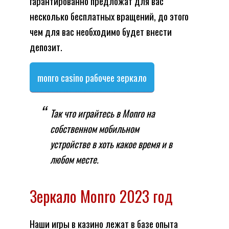
гарантированно предложат для вас
несколько бесплатных вращений, до этого
чем для вас необходимо будет внести
депозит.
monro casino рабочее зеркало
Так что играйтесь в Monro на
собственном мобильном
устройстве в хоть какое время и в
любом месте.
Зеркало Monro 2023 год
Наши игры в казино лежат в базе опыта