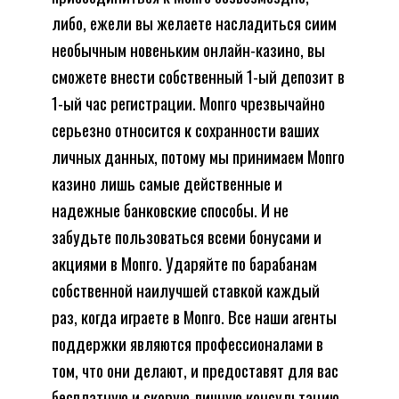
либо, ежели вы желаете насладиться сиим
необычным новеньким онлайн-казино, вы
сможете внести собственный 1-ый депозит в
1-ый час регистрации. Monro чрезвычайно
серьезно относится к сохранности ваших
личных данных, потому мы принимаем Monro
казино лишь самые действенные и
надежные банковские способы. И не
забудьте пользоваться всеми бонусами и
акциями в Monro. Ударяйте по барабанам
собственной наилучшей ставкой каждый
раз, когда играете в Monro. Все наши агенты
поддержки являются профессионалами в
том, что они делают, и предоставят для вас
бесплатную и скорую личную консультацию