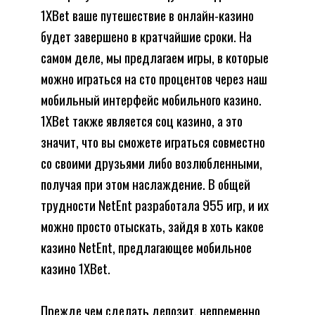
1XBet ваше путешествие в онлайн-казино
будет завершено в кратчайшие сроки. На
самом деле, мы предлагаем игры, в которые
можно играться на сто процентов через наш
мобильный интерфейс мобильного казино.
1XBet также является соц казино, а это
значит, что вы сможете играться совместно
со своими друзьями либо возлюбленными,
получая при этом наслаждение. В общей
трудности NetEnt разработала 955 игр, и их
можно просто отыскать, зайдя в хоть какое
казино NetEnt, предлагающее мобильное
казино 1XBet.
Прежде чем сделать депозит, непременно