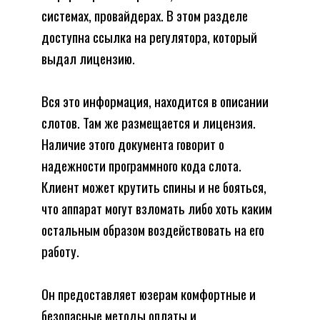
системах, провайдерах. В этом разделе
доступна ссылка на регулятора, который
выдал лицензию.
Вся это информация, находится в описании
слотов. Там же размещается и лицензия.
Наличие этого документа говорит о
надежности программного кода слота.
Клиент может крутить спины и не бояться,
что аппарат могут взломать либо хоть каким
остальным образом воздействовать на его
работу.
Он предоставляет юзерам комфортные и
безопасные методы оплаты и