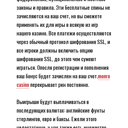
законы и правила. Эти бесплатные спины не
зачисляются на ваш счет, но вы сможете
применять их для игры в всякую из игр
нашего казино. Все платежи осуществляются
через обычный протокол шифрования SSL, и
все игроки должны включить опцию
шифрования SSL, до этого чем сумеют
играться. Опосля регистрации и пополнения
ваш бонус будет зачислен на ваш счет.
monro
casino
перекрывает ркн постоянно.
Выигрыши будут выплачиваться в
последующих валютах: английские фунты
стерлингов, евро и баксы. Ежели этого
недостаточно, у нас также есть множество