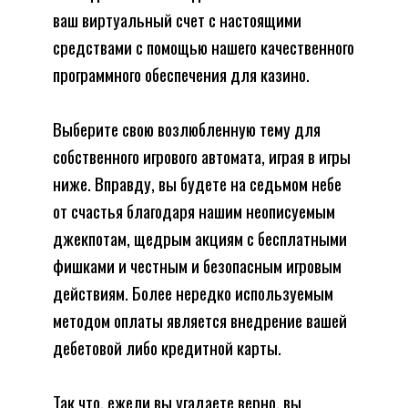
ваш виртуальный счет с настоящими
средствами с помощью нашего качественного
программного обеспечения для казино.
Выберите свою возлюбленную тему для
собственного игрового автомата, играя в игры
ниже. Вправду, вы будете на седьмом небе
от счастья благодаря нашим неописуемым
джекпотам, щедрым акциям с бесплатными
фишками и честным и безопасным игровым
действиям. Более нередко используемым
методом оплаты является внедрение вашей
дебетовой либо кредитной карты.
Так что, ежели вы угадаете верно, вы