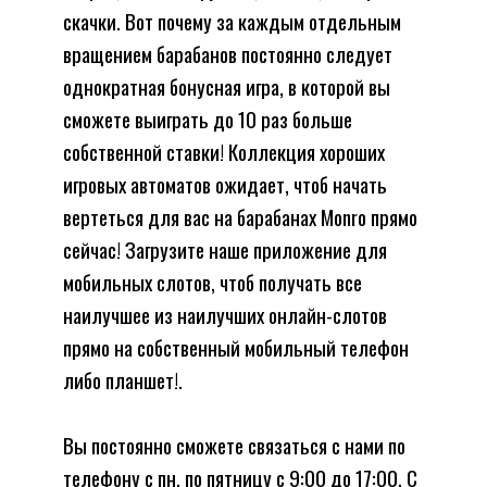
скачки. Вот почему за каждым отдельным
вращением барабанов постоянно следует
однократная бонусная игра, в которой вы
сможете выиграть до 10 раз больше
собственной ставки! Коллекция хороших
игровых автоматов ожидает, чтоб начать
вертеться для вас на барабанах Monro прямо
сейчас! Загрузите наше приложение для
мобильных слотов, чтоб получать все
наилучшее из наилучших онлайн-слотов
прямо на собственный мобильный телефон
либо планшет!.
Вы постоянно сможете связаться с нами по
телефону с пн. по пятницу с 9:00 до 17:00. С