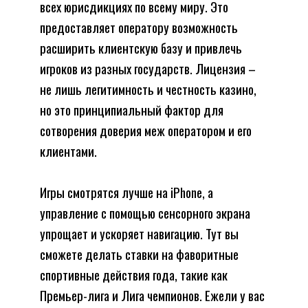
всех юрисдикциях по всему миру. Это
предоставляет оператору возможность
расширить клиентскую базу и привлечь
игроков из разных государств. Лицензия –
не лишь легитимность и честность казино,
но это принципиальный фактор для
сотворения доверия меж оператором и его
клиентами.
Игры смотрятся лучше на iPhone, а
управление с помощью сенсорного экрана
упрощает и ускоряет навигацию. Тут вы
сможете делать ставки на фаворитные
спортивные действия года, такие как
Премьер-лига и Лига чемпионов. Ежели у вас