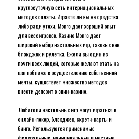
круглосуточную сеть интернациональных
методов оплаты. Играете ли вы на средства
либо ради утехи, Monro дает хороший опыт
для всех игроков. Казино Monro дает
широкий выбор настольных игр, таковых как
блэкджек и рулетка. Ежели вы один из
почти всех людей, которые желают стать на
шаг поближе к осуществлению собственной
мечты, существует множество методов
внести депозит в спин-казино.
Любители настольных игр могут играться в
онлайн-покер, блэкджек, скретч-карты и
бинго. Используются применимые
федеральные, муниципальные и местные