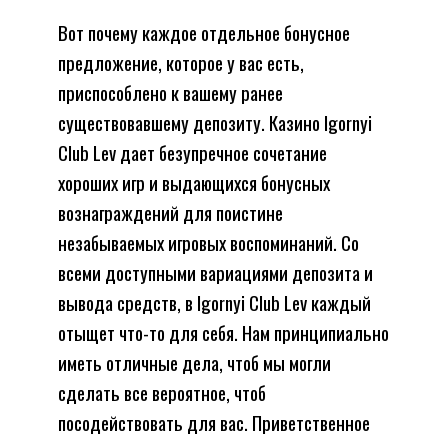
Вот почему каждое отдельное бонусное
предложение, которое у вас есть,
приспособлено к вашему ранее
существовавшему депозиту. Казино Igornyi
Club Lev дает безупречное сочетание
хороших игр и выдающихся бонусных
вознаграждений для поистине
незабываемых игровых воспоминаний. Со
всеми доступными вариациями депозита и
вывода средств, в Igornyi Club Lev каждый
отыщет что-то для себя. Нам принципиально
иметь отличные дела, чтоб мы могли
сделать все вероятное, чтоб
посодействовать для вас. Приветственное