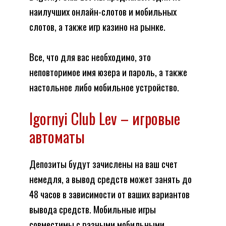
наилучших онлайн-слотов и мобильных
слотов, а также игр казино на рынке.
Все, что для вас необходимо, это
неповторимое имя юзера и пароль, а также
настольное либо мобильное устройство.
Igornyi Club Lev – игровые
автоматы
Депозиты будут зачислены на ваш счет
немедля, а вывод средств может занять до
48 часов в зависимости от ваших вариантов
вывода средств. Мобильные игры
совместимы с разными мобильными