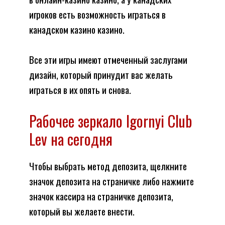
игроков есть возможность играться в
канадском казино казино.
Все эти игры имеют отмеченный заслугами
дизайн, который принудит вас желать
играться в их опять и снова.
Рабочее зеркало Igornyi Club
Lev на сегодня
Чтобы выбрать метод депозита, щелкните
значок депозита на страничке либо нажмите
значок кассира на страничке депозита,
который вы желаете внести.