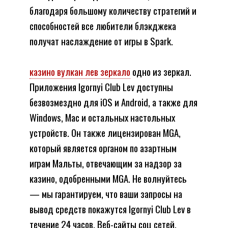
благодаря большому количеству стратегий и
способностей все любители блэкджека
получат наслаждение от игры в Spark.
казино вулкан лев зеркало
одно из зеркал.
Приложения Igornyi Club Lev доступны
безвозмездно для iOS и Android, а также для
Windows, Mac и остальных настольных
устройств. Он также лицензирован MGA,
который является органом по азартным
играм Мальты, отвечающим за надзор за
казино, одобренными MGA. Не волнуйтесь
— мы гарантируем, что ваши запросы на
вывод средств покажутся Igornyi Club Lev в
течение 24 часов. Веб-сайты соц сетей,