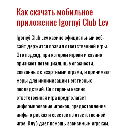
Как скачать мобильное
приложение Igornyi Club Lev
Igornyi Club Lev казино официальный веб-
сайт держится правил ответственной игры.
Это подход, при котором игроки и казино
признают потенциальные опасности,
связанные с азартными играми, и принимают
меры для минимизации негативных
последствий. Со стороны казино
ответственная игра предполагает
информирование игроков, предоставление
инфы о рисках и советов по ответственной
игре. Клуб дает помощь зависимым игрокам.