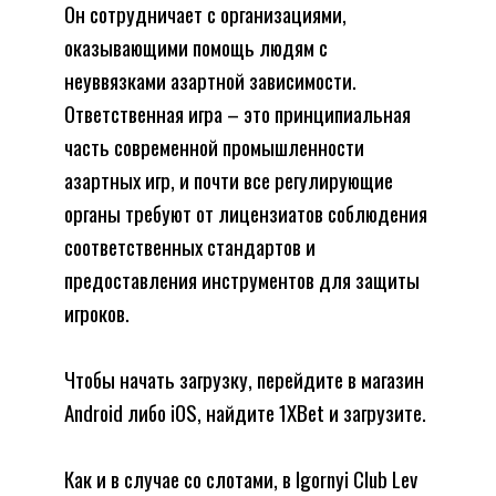
Он сотрудничает с организациями,
оказывающими помощь людям с
неуввязками азартной зависимости.
Ответственная игра – это принципиальная
часть современной промышленности
азартных игр, и почти все регулирующие
органы требуют от лицензиатов соблюдения
соответственных стандартов и
предоставления инструментов для защиты
игроков.
Чтобы начать загрузку, перейдите в магазин
Android либо iOS, найдите 1XBet и загрузите.
Как и в случае со слотами, в Igornyi Club Lev