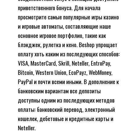
приветственного бонуса. Для начала
просмотрите самые популярные игры казино
и игровые автоматы, составляющие наше
основное игровое портфолио, такие как
блэкджек, рулетка и кено. Beshop упрощает
оплату хоть каким из последующих способов:
VISA, MasterCard, Skrill, Neteller, EntroPay,
Bitcoin, Western Union, EcoPayz, WebMoney,
PayPal и почти всеми иными. В дополнение к
банковским вариантам все депозиты
доступны одним из последующих методов
оплаты: банковский перевод, электронный
кошелек, дебетовые и кредитные карты и
Neteller.