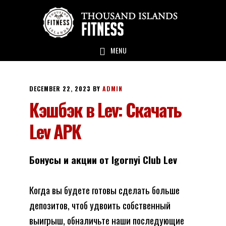
Skip
Skip
Skip
to
to
to
main
primary
footer
MENU
content
sidebar
DECEMBER 22, 2023
BY
ADMIN
Кэшбэк в Lev: Скачать
Lev APK
Бонусы и акции от Igornyi Club Lev
Когда вы будете готовы сделать больше
депозитов, чтоб удвоить собственный
выигрыш, обналичьте наши последующие