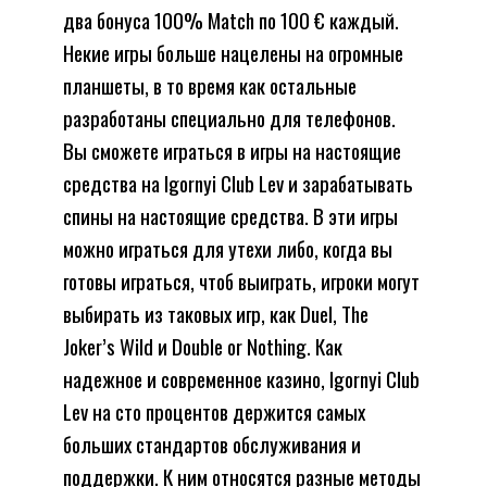
два бонуса 100% Match по 100 € каждый.
Некие игры больше нацелены на огромные
планшеты, в то время как остальные
разработаны специально для телефонов.
Вы сможете играться в игры на настоящие
средства на Igornyi Club Lev и зарабатывать
спины на настоящие средства. В эти игры
можно играться для утехи либо, когда вы
готовы играться, чтоб выиграть, игроки могут
выбирать из таковых игр, как Duel, The
Joker’s Wild и Double or Nothing. Как
надежное и современное казино, Igornyi Club
Lev на сто процентов держится самых
больших стандартов обслуживания и
поддержки. К ним относятся разные методы