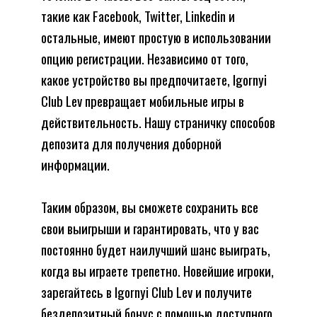
такие как Facebook, Twitter, Linkedin и
остальные, имеют простую в использовании
опцию регистрации. Независимо от того,
какое устройство вы предпочитаете, Igornyi
Club Lev превращает мобильные игры в
действительность. Нашу страничку способов
депозита для получения доборной
информации.
Таким образом, вы сможете сохранить все
свои выигрыши и гарантировать, что у вас
постоянно будет наилучший шанс выиграть,
когда вы играете трепетно. Новейшие игроки,
зарегайтесь в Igornyi Club Lev и получите
бездепозитный бонус с помощью доступного