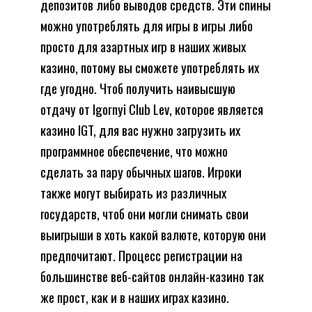
депозитов либо выводов средств. Эти спины
можно употреблять для игры в игры либо
просто для азартных игр в наших живых
казино, потому вы сможете употреблять их
где угодно. Чтоб получить наивысшую
отдачу от Igornyi Club Lev, которое является
казино IGT, для вас нужно загрузить их
программное обеспечение, что можно
сделать за пару обычных шагов. Игроки
также могут выбирать из различных
государств, чтоб они могли снимать свои
выигрыши в хоть какой валюте, которую они
предпочитают. Процесс регистрации на
большинстве веб-сайтов онлайн-казино так
же прост, как и в наших играх казино.