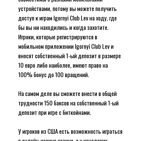
устройствами, потому вы можете получить
доступ к играм Igornyi Club Lev на ходу, где
бы вы ни находились и когда захотите.
Игроки, которые регистрируются в
мобильном приложении Igornyi Club Lev и
вносят собственный 1-ый депозит в размере
10 евро либо наиболее, имеют право на
100% бонус до 100 вращений.
На самом деле вы сможете внести в общей
трудности 150 баксов на собственный 1-ый
депозит при игре с биткойнами.
У игроков из США есть возможность играться
в онлайн-казино казино, а у канадских