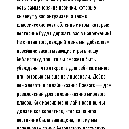
есть самые горячие новинки, которые
вызовут у вас энтузиазм, а также
классические возлюбленные игры, которые
постоянно будут держать вас в напряжении!
Не считая того, каждый день мы добавляем
новейшие захватывающие игры в нашу
библиотеку, так что вы сможете быть
убеждены, что откроете для себя еще много
игр, которые вы еще не лицезрели. Добро
пожаловать в онлайн-казино Caesars — дом
развлечений для онлайн-казино мирового
класса. Как массивное онлайн-казино, мы
делаем все вероятное, чтоб ваша игра
постоянно была защищена, потому мы
используем самую безопасную доступную