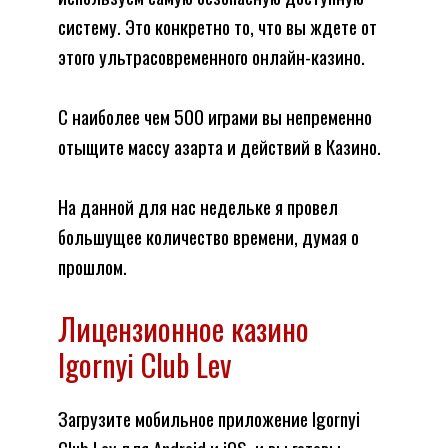
систему. Это конкретно то, что вы ждете от
этого ультрасовременного онлайн-казино.
С наиболее чем 500 играми вы непременно
отыщите массу азарта и действий в Казино.
На данной для нас недельке я провел
большущее количество времени, думая о
прошлом.
Лицензионное казино
Igornyi Club Lev
Загрузите мобильное приложение Igornyi
Club Lev для Android и iOS, и вы готовы