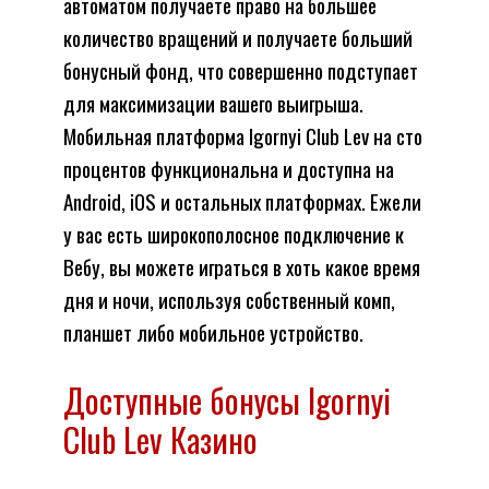
автоматом получаете право на большее
количество вращений и получаете больший
бонусный фонд, что совершенно подступает
для максимизации вашего выигрыша.
Мобильная платформа Igornyi Club Lev на сто
процентов функциональна и доступна на
Android, iOS и остальных платформах. Ежели
у вас есть широкополосное подключение к
Вебу, вы можете играться в хоть какое время
дня и ночи, используя собственный комп,
планшет либо мобильное устройство.
Доступные бонусы Igornyi
Club Lev Казино