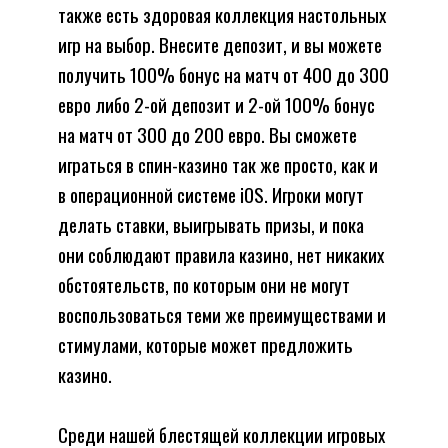
также есть здоровая коллекция настольных
игр на выбор. Внесите депозит, и вы можете
получить 100% бонус на матч от 400 до 300
евро либо 2-ой депозит и 2-ой 100% бонус
на матч от 300 до 200 евро. Вы сможете
играться в спин-казино так же просто, как и
в операционной системе iOS. Игроки могут
делать ставки, выигрывать призы, и пока
они соблюдают правила казино, нет никаких
обстоятельств, по которым они не могут
воспользоваться теми же преимуществами и
стимулами, которые может предложить
казино.
Среди нашей блестящей коллекции игровых