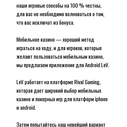
наши игровые способы на 100 % честны,
для вас не необходимо волноваться о том,
что вас исключат из бонуса.
Мобильное казино — хороший метод
играться на ходу, и для игроков, которые
желают пользоваться мобильным казино,
мы предлагаем приложение для Android LeV.
LeV работает на платформе Rival Gaming,
которая дает широкий выбор мобильных
казино и покерных игр для платформ iphone
и android.
Затем попытайтесь наш новейший вариант