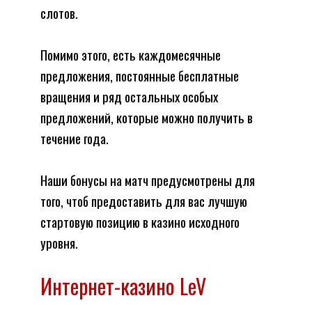
слотов.
Помимо этого, есть каждомесячные
предложения, постоянные бесплатные
вращения и ряд остальных особых
предложений, которые можно получить в
течение года.
Наши бонусы на матч предусмотрены для
того, чтоб предоставить для вас лучшую
стартовую позицию в казино исходного
уровня.
Интернет-казино LeV