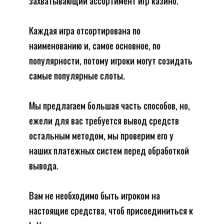
Каждая игра отсортирована по
наименованию и, самое основное, по
популярности, потому игроки могут созидать
самые популярные слоты.
Мы предлагаем большая часть способов, но,
ежели для вас требуется вывод средств
остальным методом, мы проверим его у
наших платежных систем перед обработкой
вывода.
Вам не необходимо быть игроком на
настоящие средства, чтоб присоединиться к