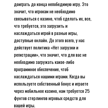
доиграть до конца непобедимую игру. Это
значит, что игрокам не необходимо
связываться с казино, чтоб сделать их, все,
что требуется, это загрузить и
наслаждаться игрой в разные игры,
доступные онлайн. До этого всего, у нас
действует политика «Нет загрузки и
регистрации», что значит, что для вас не
необходимо загружать какое-либо
программное обеспечение, чтоб
наслаждаться нашими играми. Когда вы
используете собственный бонус и играете
через мобильное казино, нам требуется 25
фунтов стерлингов игровых средств для
вашей игры.