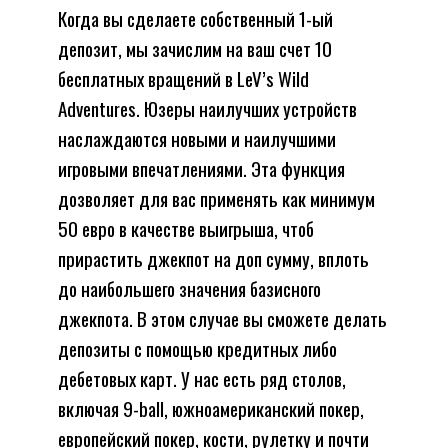
Когда вы сделаете собственный 1-ый
депозит, мы зачислим на ваш счет 10
бесплатных вращений в LeV’s Wild
Adventures. Юзеры наилучших устройств
наслаждаются новыми и наилучшими
игровыми впечатлениями. Эта функция
дозволяет для вас применять как минимум
50 евро в качестве выигрыша, чтоб
прирастить джекпот на доп сумму, вплоть
до наибольшего значения базисного
джекпота. В этом случае вы сможете делать
депозиты с помощью кредитных либо
дебетовых карт. У нас есть ряд столов,
включая 9-ball, южноамериканский покер,
европейский покер, кости, рулетку и почти