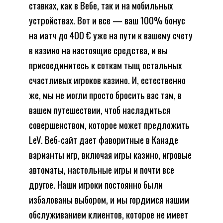
ставках, как в Вебе, так и на мобильных
устройствах. Вот и все — ваш 100% бонус
на матч до 400 € уже на пути к вашему счету
в казино на настоящие средства, и вы
присоединитесь к соткам тыщ остальных
счастливых игроков казино. И, естественно
же, мы не могли просто бросить вас там, в
вашем путешествии, чтоб насладиться
совершенством, которое может предложить
LeV. Веб-сайт дает фаворитные в Канаде
варианты игр, включая игры казино, игровые
автоматы, настольные игры и почти все
другое. Наши игроки постоянно были
избалованы выбором, и мы гордимся нашим
обслуживанием клиентов, которое не имеет