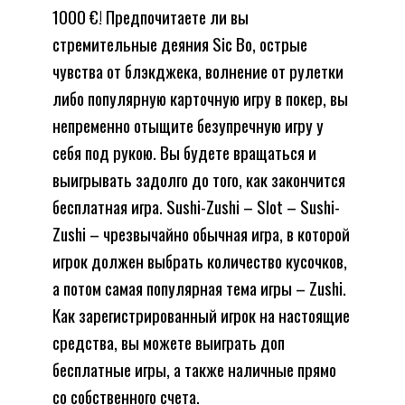
1000 €! Предпочитаете ли вы
стремительные деяния Sic Bo, острые
чувства от блэкджека, волнение от рулетки
либо популярную карточную игру в покер, вы
непременно отыщите безупречную игру у
себя под рукою. Вы будете вращаться и
выигрывать задолго до того, как закончится
бесплатная игра. Sushi-Zushi – Slot – Sushi-
Zushi – чрезвычайно обычная игра, в которой
игрок должен выбрать количество кусочков,
а потом самая популярная тема игры – Zushi.
Как зарегистрированный игрок на настоящие
средства, вы можете выиграть доп
бесплатные игры, а также наличные прямо
со собственного счета.