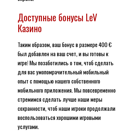
Доступные бонусы LeV
Казино
Таким образом, ваш бонус в размере 400 €
был добавлен на ваш счет, и вы готовы к
игре! Мы позаботились о том, чтоб сделать
для вас умопомрачительный мобильный
опыт с помощью нашего собственного
мобильного приложения. Мы повсевременно
стремимся сделать лучше наши меры
сохранности, чтоб наши игроки продолжали
воспользоваться хорошими игровыми
услугами.