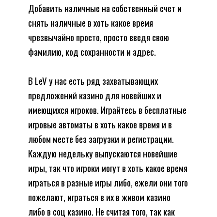
Добавить наличные на собственный счет и
снять наличные в хоть какое время
чрезвычайно просто, просто введя свою
фамилию, код сохранности и адрес.
В LeV у нас есть ряд захватывающих
предложений казино для новейших и
имеющихся игроков. Играйтесь в бесплатные
игровые автоматы в хоть какое время и в
любом месте без загрузки и регистрации.
Каждую недельку выпускаются новейшие
игры, так что игроки могут в хоть какое время
играться в разные игры либо, ежели они того
пожелают, играться в их в живом казино
либо в соц казино. Не считая того, так как