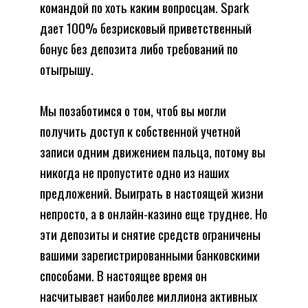
командой по хоть каким вопросцам. Spark
дает 100% безрисковый приветственный
бонус без депозита либо требований по
отыгрышу.
Мы позаботимся о том, чтоб вы могли
получить доступ к собственной учетной
записи одним движением пальца, потому вы
никогда не пропустите одно из наших
предложений. Выиграть в настоящей жизни
непросто, а в онлайн-казино еще труднее. Но
эти депозиты и снятие средств ограничены
вашими зарегистрированными банковскими
способами. В настоящее время он
насчитывает наиболее миллиона активных