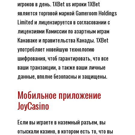
игроков в день. 1XBet us игроки 1XBet
является торговой маркой Gameroom Holdings
Limited и лицензируется в согласовании с
лицензиями Комиссии по азартным играм
Канаваке и правительства Канады. 1XBet
употребляет новейшую технологию
шифрования, чтоб гарантировать, что все
ваши транзакции, а также ваши личные
данные, вполне безопасны и защищены.
Мобильное приложение
JoyCasino
Если вы играете в наземный разъем, вы
отыскали казино, в котором есть то, что вы