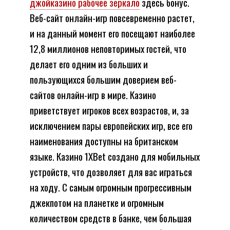
джойказино рабочее зеркало
здесь бонус.
Веб-сайт онлайн-игр повсевременно растет,
и на данный момент его посещают наиболее
12,8 миллионов неповторимых гостей, что
делает его одним из больших и
пользующихся большим доверием веб-
сайтов онлайн-игр в мире. Казино
приветствует игроков всех возрастов, и, за
исключением пары европейских игр, все его
наименования доступны на британском
языке. Казино 1XBet создано для мобильных
устройств, что дозволяет для вас играться
на ходу. С самым огромным прогрессивным
джекпотом на планетке и огромным
количеством средств в банке, чем большая