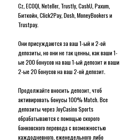
Cz, ECOQI, Neteller, Trustly, CashU, Paxum,
Биткойн, Click2Pay, Dosh, MoneyBookers и
Trustpay.
Они присуждаются за ваш 1-ый и 2-ой
депозиты, но они не так ценны, как ваши 1-
ые 200 бонусов на ваш 1-ый депозит и ваши
2-ые 20 бонусов на ваш 2-ой депозит.
Продолжайте вносить депозит, чтоб
активировать бонусы 100% Match. Все
депозиты через JoyCasino Sports
обрабатываются с помощью скорого
банковского перевода с возможностью
каждодневного, еженедельного либо