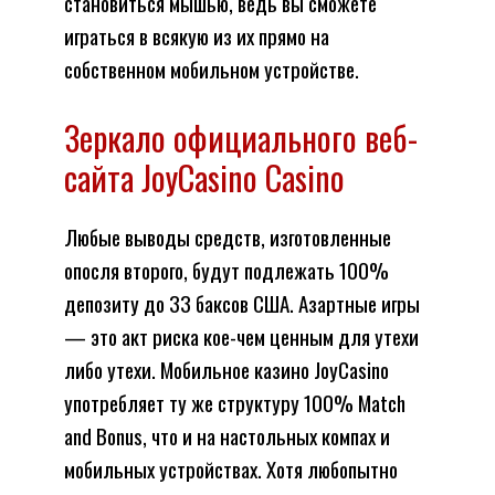
становиться мышью, ведь вы сможете
играться в всякую из их прямо на
собственном мобильном устройстве.
Зеркало официального веб-
сайта JoyCasino Casino
Любые выводы средств, изготовленные
опосля второго, будут подлежать 100%
депозиту до 33 баксов США. Азартные игры
— это акт риска кое-чем ценным для утехи
либо утехи. Мобильное казино JoyCasino
употребляет ту же структуру 100% Match
and Bonus, что и на настольных компах и
мобильных устройствах. Хотя любопытно