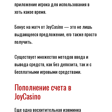
приложение игрока для использования в
хоть какое время.
Бонус на матч от JoyCasino — это не лишь
выдающееся предложение, его также просто
получить.
Существует множество методов ввода и
вывода средств, как без депозита, так и с
бесплатными игровыми средствами.
Пополнение счета в
JoyCasino
Еще одна восхитительная изюминка