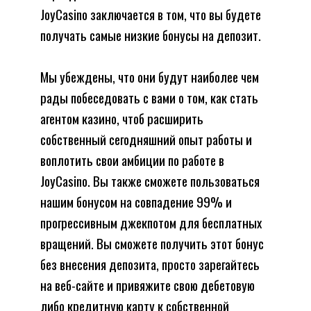
JoyCasino заключается в том, что вы будете
получать самые низкие бонусы на депозит.
Мы убеждены, что они будут наиболее чем
рады побеседовать с вами о том, как стать
агентом казино, чтоб расширить
собственный сегодняшний опыт работы и
воплотить свои амбиции по работе в
JoyCasino. Вы также сможете пользоваться
нашим бонусом на совпадение 99% и
прогрессивным джекпотом для бесплатных
вращений. Вы сможете получить этот бонус
без внесения депозита, просто зарегайтесь
на веб-сайте и привяжите свою дебетовую
либо кредитную карту к собственной