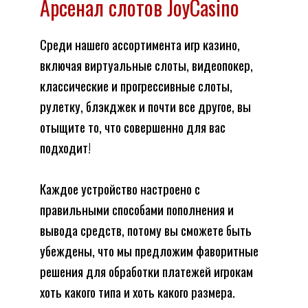
Арсенал слотов JoyCasino
Среди нашего ассортимента игр казино,
включая виртуальные слоты, видеопокер,
классические и прогрессивные слоты,
рулетку, блэкджек и почти все другое, вы
отыщите то, что совершенно для вас
подходит!
Каждое устройство настроено с
правильными способами пополнения и
вывода средств, потому вы сможете быть
убеждены, что мы предложим фаворитные
решения для обработки платежей игрокам
хоть какого типа и хоть какого размера.