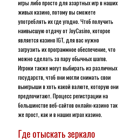
игры либо просто для азартных игр в наших
живых казино, потому вы сможете
употреблять их где угодно. Чтоб получить
наивысшую отдачу от JoyCasino, которое
является казино IGT, для вас нужно
загрузить их программное обеспечение, что
можно сделать за пару обычных шагов.
Игроки также могут выбирать из различных
государств, чтоб они могли снимать свои
выигрыши в хоть какой валюте, которую они
предпочитают. Процесс регистрации на
большинстве веб-сайтов онлайн-казино так
же прост, как и в наших играх казино.
Где отыскать зеркало