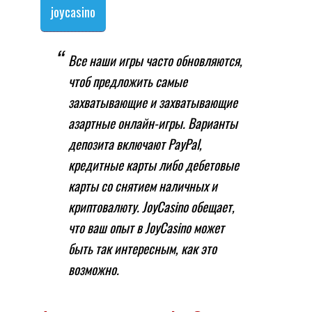
joycasino
Все наши игры часто обновляются,
чтоб предложить самые
захватывающие и захватывающие
азартные онлайн-игры. Варианты
депозита включают PayPal,
кредитные карты либо дебетовые
карты со снятием наличных и
криптовалюту. JoyCasino обещает,
что ваш опыт в JoyCasino может
быть так интересным, как это
возможно.