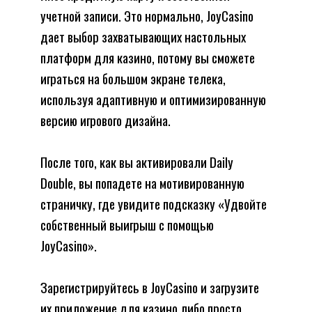
учетной записи. Это нормально, JoyCasino
дает выбор захватывающих настольных
платформ для казино, потому вы сможете
играться на большом экране телека,
используя адаптивную и оптимизированную
версию игрового дизайна.
После того, как вы активировали Daily
Double, вы попадете на мотивированную
страничку, где увидите подсказку «Удвойте
собственный выигрыш с помощью
JoyCasino».
Зарегистрируйтесь в JoyCasino и загрузите
их приложение для казино либо просто