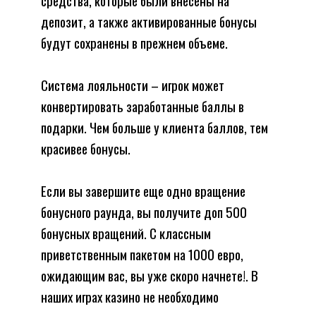
депозит, а также активированные бонусы
будут сохранены в прежнем объеме.
Система лояльности – игрок может
конвертировать заработанные баллы в
подарки. Чем больше у клиента баллов, тем
красивее бонусы.
Если вы завершите еще одно вращение
бонусного раунда, вы получите доп 500
бонусных вращений. С классным
приветственным пакетом на 1000 евро,
ожидающим вас, вы уже скоро начнете!. В
наших играх казино не необходимо