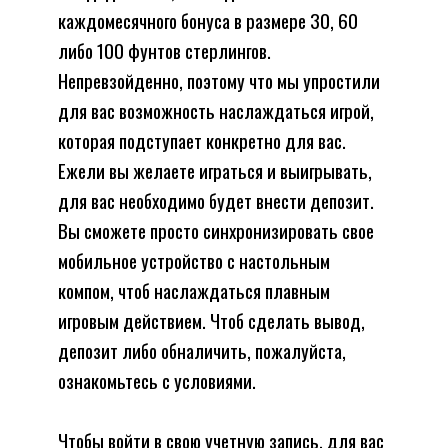
каждомесячного бонуса в размере 30, 60
либо 100 фунтов стерлингов.
Непревзойденно, поэтому что мы упростили
для вас возможность наслаждаться игрой,
которая подступает конкретно для вас.
Ежели вы желаете играться и выигрывать,
для вас необходимо будет внести депозит.
Вы сможете просто синхронизировать свое
мобильное устройство с настольным
компом, чтоб наслаждаться плавным
игровым действием. Чтоб сделать вывод,
депозит либо обналичить, пожалуйста,
ознакомьтесь с условиями.
Чтобы войти в свою учетную запись, для вас