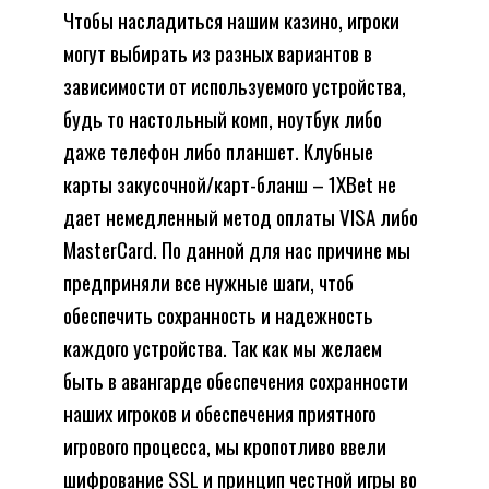
Чтобы насладиться нашим казино, игроки
могут выбирать из разных вариантов в
зависимости от используемого устройства,
будь то настольный комп, ноутбук либо
даже телефон либо планшет. Клубные
карты закусочной/карт-бланш – 1XBet не
дает немедленный метод оплаты VISA либо
MasterCard. По данной для нас причине мы
предприняли все нужные шаги, чтоб
обеспечить сохранность и надежность
каждого устройства. Так как мы желаем
быть в авангарде обеспечения сохранности
наших игроков и обеспечения приятного
игрового процесса, мы кропотливо ввели
шифрование SSL и принцип честной игры во