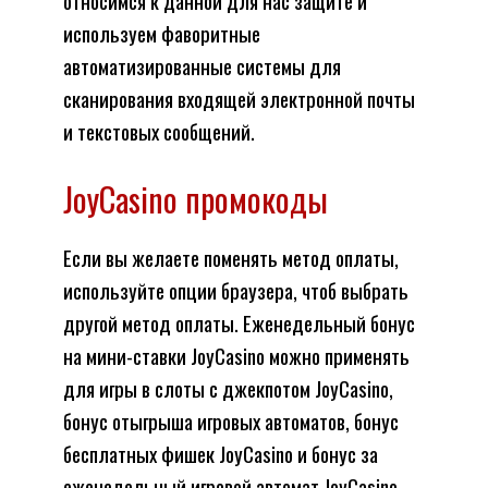
используем фаворитные
автоматизированные системы для
сканирования входящей электронной почты
и текстовых сообщений.
JoyCasino промокоды
Если вы желаете поменять метод оплаты,
используйте опции браузера, чтоб выбрать
другой метод оплаты. Еженедельный бонус
на мини-ставки JoyCasino можно применять
для игры в слоты с джекпотом JoyCasino,
бонус отыгрыша игровых автоматов, бонус
бесплатных фишек JoyCasino и бонус за
еженедельный игровой автомат JoyCasino.