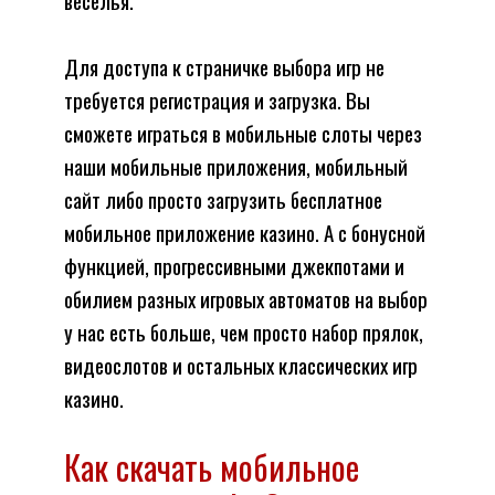
Для доступа к страничке выбора игр не
требуется регистрация и загрузка. Вы
сможете играться в мобильные слоты через
наши мобильные приложения, мобильный
сайт либо просто загрузить бесплатное
мобильное приложение казино. А с бонусной
функцией, прогрессивными джекпотами и
обилием разных игровых автоматов на выбор
у нас есть больше, чем просто набор прялок,
видеослотов и остальных классических игр
казино.
Как скачать мобильное