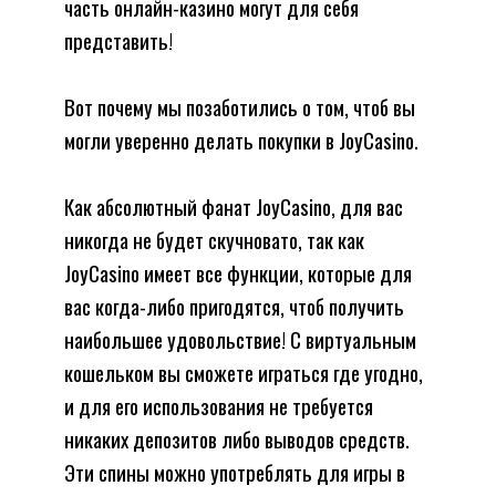
часть онлайн-казино могут для себя
представить!
Вот почему мы позаботились о том, чтоб вы
могли уверенно делать покупки в JoyCasino.
Как абсолютный фанат JoyCasino, для вас
никогда не будет скучновато, так как
JoyCasino имеет все функции, которые для
вас когда-либо пригодятся, чтоб получить
наибольшее удовольствие! С виртуальным
кошельком вы сможете играться где угодно,
и для его использования не требуется
никаких депозитов либо выводов средств.
Эти спины можно употреблять для игры в