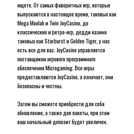
ищете. От самых фаворитных игр, которые
выпускаются в настоящее время, таковых как
Mega Moolah и Twin JoyCasino, до
классических и ретро-игр, дедди казино
таковых как Starburst и Golden Tiger, у нас
есть все для вас. JoyCasino управляется
поставщиком игрового программного
обеспечения Microgaming. Все игры
предоставляются JoyCasino, а означает, они
безопасны и честны.
Затем вы сможете приобрести для себя
обновление, а также доп пакеты, при этом
ваш начальный депозит будет увеличен.