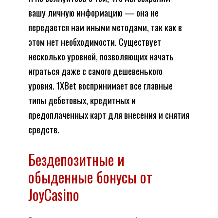
вашу личную информацию — она не
передается нам иными методами, так как в
этом нет необходимости. Существует
несколько уровней, позволяющих начать
играться даже с самого дешевенького
уровня. 1XBet воспринимает все главные
типы дебетовых, кредитных и
предоплаченных карт для внесения и снятия
средств.
Бездепозитные и
обыденные бонусы от
JoyCasino