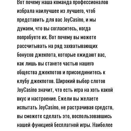
Вот почему наша команда профессионалов
избрала наилучшее из лучшего, чтоб
представить для вас JoyCasino, и мы
думаем, что вы согласитесь, когда
попробуете их. Вот почему вы можете
рассчитывать на ряд захватывающих
бонусов джекпота, которые ожидают вас,
как лишь вы станете частью нашего
общества джекпотов и присоединитесь к
клубу джекпотов. Широкий выбор слотов
JoyCasino значит, что есть игра на хоть какой
вкус и настроение. Ежели вы желаете
испытать JoyCasino, не растрачивая средств,
вы сможете сделать это, воспользовавшись
нашей функцией бесплатной игры. Наиболее