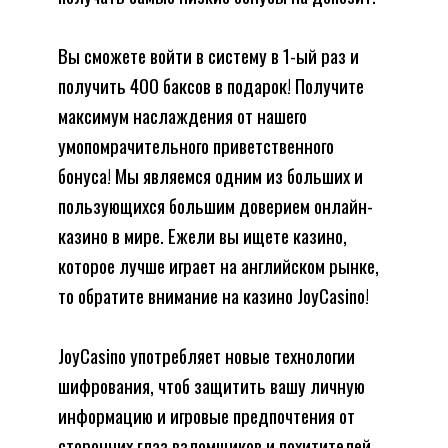
Вы сможете войти в систему в 1-ый раз и
получить 400 баксов в подарок! Получите
максимум наслаждения от нашего
умопомрачительного приветственного
бонуса! Мы являемся одним из больших и
пользующихся большим доверием онлайн-
казино в мире. Ежели вы ищете казино,
которое лучше играет на английском рынке,
то обратите внимание на казино JoyCasino!
JoyCasino употребляет новые технологии
шифрования, чтоб защитить вашу личную
информацию и игровые предпочтения от
сторонних глаз взломщиков и похитителей