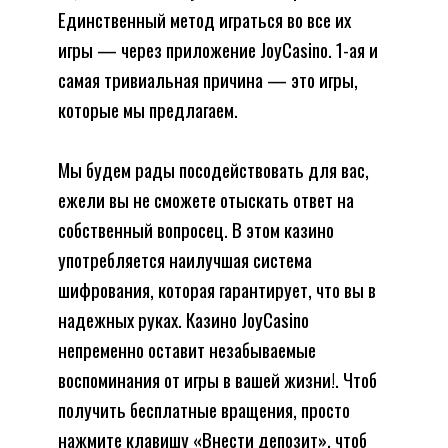
Единственный метод играться во все их
игры — через приложение JoyCasino. 1-ая и
самая тривиальная причина — это игры,
которые мы предлагаем.
Мы будем рады посодействовать для вас,
ежели вы не сможете отыскать ответ на
собственный вопросец. В этом казино
употребляется наилучшая система
шифрования, которая гарантирует, что вы в
надежных руках. Казино JoyCasino
непременно оставит незабываемые
воспоминания от игры в вашей жизни!. Чтоб
получить бесплатные вращения, просто
нажмите клавишу «Внести депозит», чтоб