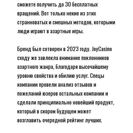
сможете получить до 30 бесплатных
вращений. Вот только некие из этих
странноватых и смешных методов, которыми
люди играют в азартные игры.
Бренд был сотворен в 2023 году. JoyCasino
сходу же завлекла внимание поклонников
азартного жанра, благодаря высочайшему
уровню свойства и обилию услуг. Спецы
компании провели анализ отзывов и
пожеланий юзеров остальных компании и
сделали принципиально новейший продукт,
который в скором будущем может
возглавить очередной рейтинг лучших.