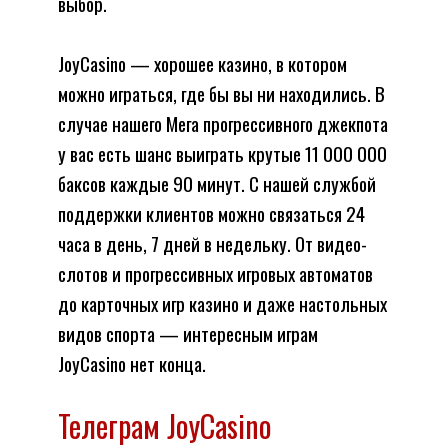
выбор.
JoyCasino — хорошее казино, в котором
можно играться, где бы вы ни находились. В
случае нашего Мега прогрессивного джекпота
у вас есть шанс выиграть крутые 11 000 000
баксов каждые 90 минут. С нашей службой
поддержки клиентов можно связаться 24
часа в день, 7 дней в недельку. От видео-
слотов и прогрессивных игровых автоматов
до карточных игр казино и даже настольных
видов спорта — интересным играм
JoyCasino нет конца.
Телеграм JoyCasino