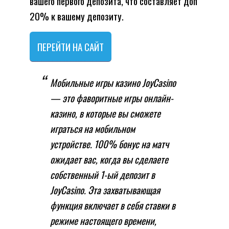
вашего первого депозита, что составляет доп
20% к вашему депозиту.
ПЕРЕЙТИ НА САЙТ
Мобильные игры казино JoyCasino
— это фаворитные игры онлайн-
казино, в которые вы сможете
играться на мобильном
устройстве. 100% бонус на матч
ожидает вас, когда вы сделаете
собственный 1-ый депозит в
JoyCasino. Эта захватывающая
функция включает в себя ставки в
режиме настоящего времени,