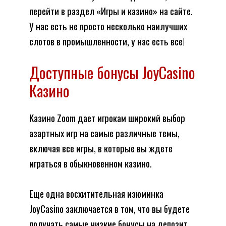
перейти в раздел «Игры и казино» на сайте.
У нас есть не просто несколько наилучших
слотов в промышленности, у нас есть все!
Доступные бонусы JoyCasino
Казино
Казино Zoom дает игрокам широкий выбор
азартных игр на самые различные темы,
включая все игры, в которые вы ждете
играться в обыкновенном казино.
Еще одна восхитительная изюминка
JoyCasino заключается в том, что вы будете
получать самые низкие бонусы на депозит.