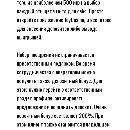
того, из наиболее чем 500 игр на выбор
каждый отыщет что-то для себя. Просто
откройте приложение JoyCasino, и все готово
для внесения депозитов либо вывода
выигрышей.
Набор поощрений не ограничивается
приветственным подарком. Во время
сотрудничества с оператором можно
получить также депозитный бонус. Для
этого нужно перейти в соответственный
раздел профиля, активировать
предложение и пополнить депозит. Очень
вероятный бонус составляет 200%. При
этом клиент также становится владельцем