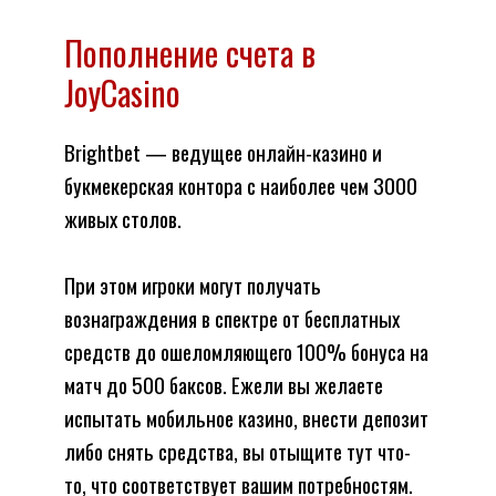
Пополнение счета в
JoyCasino
Brightbet — ведущее онлайн-казино и
букмекерская контора с наиболее чем 3000
живых столов.
При этом игроки могут получать
вознаграждения в спектре от бесплатных
средств до ошеломляющего 100% бонуса на
матч до 500 баксов. Ежели вы желаете
испытать мобильное казино, внести депозит
либо снять средства, вы отыщите тут что-
то, что соответствует вашим потребностям.