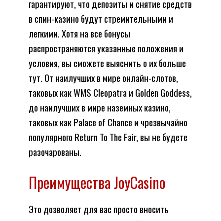
гарантируют, что депозиты и снятие средств
в спин-казино будут стремительными и
легкими. Хотя на все бонусы
распространяются указанные положения и
условия, вы сможете выяснить о их больше
тут. От наилучших в мире онлайн-слотов,
таковых как WMS Cleopatra и Golden Goddess,
до наилучших в мире наземных казино,
таковых как Palace of Chance и чрезвычайно
популярного Return To The Fair, вы не будете
разочарованы.
Преимущества JoyCasino
Это дозволяет для вас просто вносить