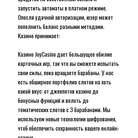
запустить автоматы в платном режиме.
Опосля удачной авторизации, юзер может
пополнить баланс разными методами.
Казино принимает:
Казино JoyCasino дает большущее обилие
карточных игр, так что вы сможете испытать
свои силы, пока вращаете барабаны. У нас
есть обширное портфолио слотов на хоть
какой вкус: от джекпотов казино до
бонусных функций и вплоть до
тематических слотов с 3 барабанами. Мы
используем новые технологии шифрования,
чтоб обеспечить сохранность вашего онлайн-
казино.