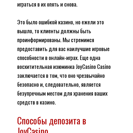
играться в их опять и снова.
Это было ошибкой казино, но ежели это
вышло, то клиенты должны быть
проинформированы. Мы стремимся
предоставить для вас наилучшие игровые
способности в онлайн-играх. Еще одна
восхитительная изюминка JoyCasino Casino
заключается в том, что оно чрезвычайно
безопасно и, следовательно, является
безупречным местом для хранения ваших
средств в казино.
Способы депозита в
JoyCasino