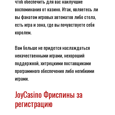
чтоб обеспечить для вас наилучшие
воспоминания от казино. Итак, являетесь ли
вы фанатом игровых автоматов либо стола,
есть игра и зона, где вы почувствуете себя
королем.
Вам больше не придется наслаждаться
некачественными играми, нехороший
поддержкой, хитрецкими поставщиками
программного обеспечения либо негибкими
играми.
JoyCasino Фриспины за
регистрацию