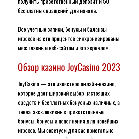
получить приветственный депозит и 50
бесплатных вращений для начала.
Все учетные записи, бонусы и балансы
игроков на сто процентов синхронизированы
меж главным веб-сайтом и его зеркалом.
Обзор казино JoyCasino 2023
JoyCasino — это известное онлайн-казино,
которое дает широкий выбор настоящих
средств и бесплатных бонусных наличных, а
также эксклюзивные приветственные
бонусы, бонусы и пополнения для новейших
игроков. Мы советуем для вас пристально