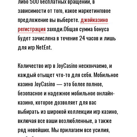
либо 500 бесплатных вращений, в
зависимости от того, какое маркетинговое
предложение вы выберете.
джойказино
регистрация
заходи.Общая сумма бонуса
будет зачислена в течение 24 часов и лишь
для игр NetEnt.
Количество игр в JoyCasino нескончаемо, и
каждый отыщет что-то для себя. Мобильное
казино JoyCasino — это более полное,
безопасное и надежное мобильное онлайн-
казино, которое дозволяет для вас
выбирать из широкой коллекции игр казино,
включая все ваши возлюбленные, а также
ряд новейших. Мы прилагаем все усилия,