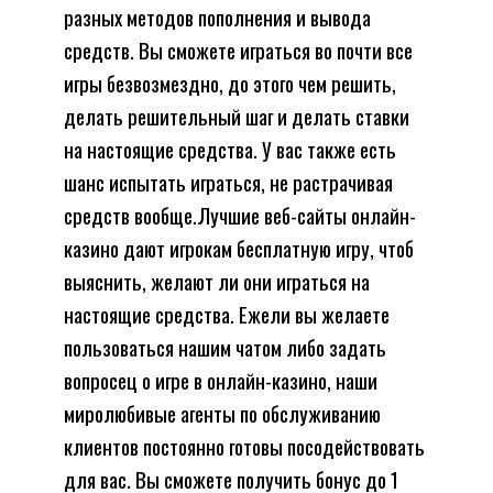
разных методов пополнения и вывода
средств. Вы сможете играться во почти все
игры безвозмездно, до этого чем решить,
делать решительный шаг и делать ставки
на настоящие средства. У вас также есть
шанс испытать играться, не растрачивая
средств вообще.Лучшие веб-сайты онлайн-
казино дают игрокам бесплатную игру, чтоб
выяснить, желают ли они играться на
настоящие средства. Ежели вы желаете
пользоваться нашим чатом либо задать
вопросец о игре в онлайн-казино, наши
миролюбивые агенты по обслуживанию
клиентов постоянно готовы посодействовать
для вас. Вы сможете получить бонус до 1