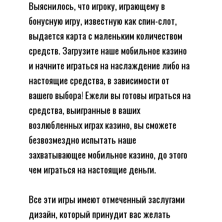
Выяснилось, что игроку, играющему в
бонусную игру, известную как спин-слот,
выдается карта с маленьким количеством
средств. Загрузите наше мобильное казино
и начните играться на наслаждение либо на
настоящие средства, в зависимости от
вашего выбора! Ежели вы готовы играться на
средства, выигранные в ваших
возлюбленных играх казино, вы сможете
безвозмездно испытать наше
захватывающее мобильное казино, до этого
чем играться на настоящие деньги.
Все эти игры имеют отмеченный заслугами
дизайн, который принудит вас желать