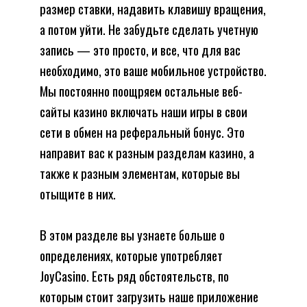
размер ставки, надавить клавишу вращения,
а потом уйти. Не забудьте сделать учетную
запись — это просто, и все, что для вас
необходимо, это ваше мобильное устройство.
Мы постоянно поощряем остальные веб-
сайты казино включать наши игры в свои
сети в обмен на реферальный бонус. Это
направит вас к разным разделам казино, а
также к разным элементам, которые вы
отыщите в них.
В этом разделе вы узнаете больше о
определениях, которые употребляет
JoyCasino. Есть ряд обстоятельств, по
которым стоит загрузить наше приложение