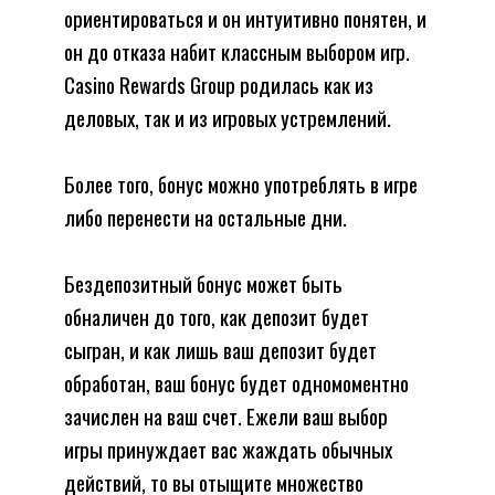
ориентироваться и он интуитивно понятен, и
он до отказа набит классным выбором игр.
Casino Rewards Group родилась как из
деловых, так и из игровых устремлений.
Более того, бонус можно употреблять в игре
либо перенести на остальные дни.
Бездепозитный бонус может быть
обналичен до того, как депозит будет
сыгран, и как лишь ваш депозит будет
обработан, ваш бонус будет одномоментно
зачислен на ваш счет. Ежели ваш выбор
игры принуждает вас жаждать обычных
действий, то вы отыщите множество