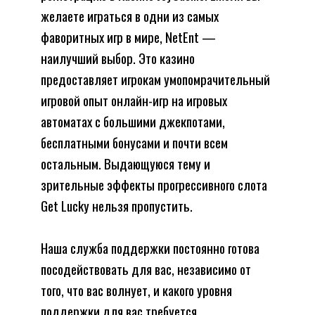
желаете играться в одни из самых
фаворитных игр в мире, NetEnt —
наилучший выбор. Это казино
предоставляет игрокам умопомрачительный
игровой опыт онлайн-игр на игровых
автоматах с большими джекпотами,
бесплатными бонусами и почти всем
остальным. Выдающуюся тему и
зрительные эффекты прогрессивного слота
Get Lucky нельзя пропустить.
Наша служба поддержки постоянно готова
посодействовать для вас, независимо от
того, что вас волнует, и какого уровня
поддержки для вас требуется.