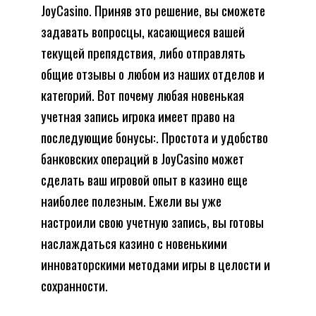
JoyCasino. Приняв это решение, вы сможете
задавать вопросцы, касающиеся вашей
текущей препядствия, либо отправлять
общие отзывы о любом из наших отделов и
категорий. Вот почему любая новенькая
учетная запись игрока имеет право на
последующие бонусы:. Простота и удобство
банковских операций в JoyCasino может
сделать ваш игровой опыт в казино еще
наиболее полезным. Ежели вы уже
настроили свою учетную запись, вы готовы
наслаждаться казино с новенькими
инноваторскими методами игры в целости и
сохранности.