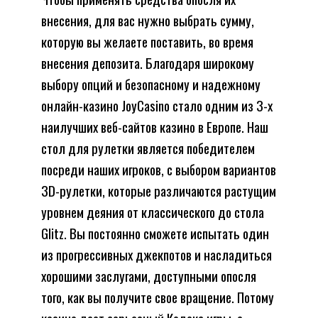
внесения, для вас нужно выбрать сумму,
которую вы желаете поставить, во время
внесения депозита. Благодаря широкому
выбору опций и безопасному и надежному
онлайн-казино JoyCasino стало одним из 3-х
наилучших веб-сайтов казино в Европе. Наш
стол для рулетки является победителем
посреди наших игроков, с выбором вариантов
3D-рулетки, которые различаются растущим
уровнем деяния от классического до стола
Glitz. Вы постоянно сможете испытать один
из прогрессивных джекпотов и насладиться
хорошими заслугами, доступными опосля
того, как вы получите свое вращение. Потому
казино дает серьезный Кодекс игры, а