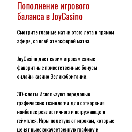
Пополнение игрового
баланса в JoyCasino
Смотрите главные матчи этого лета в прямом
эфире, со всей атмосферой матча.
JoyCasino дает своим игрокам самые
фаворитные приветственные бонусы
онлайн-казино Великобритании.
3D-слоты Используют передовые
графические технологии для сотворения
наиболее реалистичного и погружающего
геймплея. Игры подступают игрокам, которые
ценят высококачественную графику и