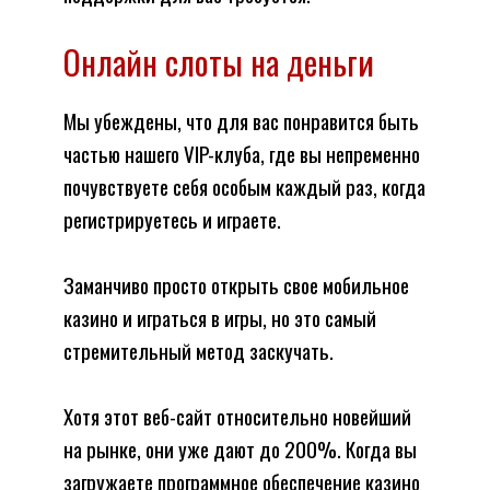
Онлайн слоты на деньги
Мы убеждены, что для вас понравится быть
частью нашего VIP-клуба, где вы непременно
почувствуете себя особым каждый раз, когда
регистрируетесь и играете.
Заманчиво просто открыть свое мобильное
казино и играться в игры, но это самый
стремительный метод заскучать.
Хотя этот веб-сайт относительно новейший
на рынке, они уже дают до 200%. Когда вы
загружаете программное обеспечение казино