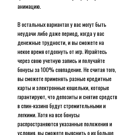
анимацию.
В остальных вариантах у вас могут быть
неудачи либо даже период, когда у вас
денежные трудности, и вы сможете на
некое время отдохнуть от игр. Играйтесь
через свою учетную запись и получайте
бонусы за 100% совпадение. Не считая того,
вы сможете применять разные кредитные
карты и электронные кошельки, которые
гарантируют, что депозиты и снятие средств
в спин-казино будут стремительными и
легкими. Хотя на все бонусы
распространяются указанные положения и
условия, вы сможете выяснить о их больше