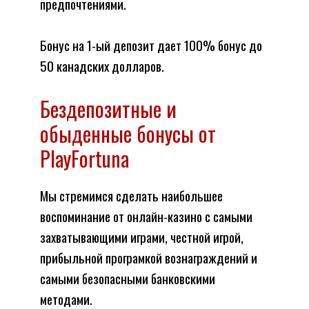
предпочтениями.
Бонус на 1-ый депозит дает 100% бонус до
50 канадских долларов.
Бездепозитные и
обыденные бонусы от
PlayFortuna
Мы стремимся сделать наибольшее
воспоминание от онлайн-казино с самыми
захватывающими играми, честной игрой,
прибыльной програмкой вознаграждений и
самыми безопасными банковскими
методами.