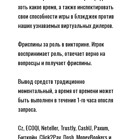
хоть какое время, а также инспектировать
свои способности игры в блэкджек против
наших узнаваемых виртуальных дилеров.
Фриспины за роль в викторине. Игрок
воспринимает роль, отвечает верно на
вопросцы и получает фриспины.
Вывод средств традиционно
моментальный, а время от времени может
быть выполнен в течение 1-го часа опосля
запроса.
Cz, ECOQI, Neteller, Trustly, CashU, Paxum,
Биткойн, Click2Pay, Dosh, MoneyBookers и