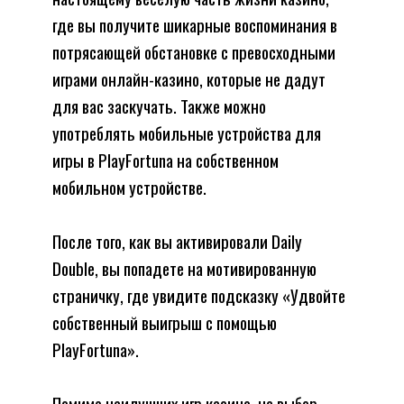
где вы получите шикарные воспоминания в
потрясающей обстановке с превосходными
играми онлайн-казино, которые не дадут
для вас заскучать. Также можно
употреблять мобильные устройства для
игры в PlayFortuna на собственном
мобильном устройстве.
После того, как вы активировали Daily
Double, вы попадете на мотивированную
страничку, где увидите подсказку «Удвойте
собственный выигрыш с помощью
PlayFortuna».
Помимо наилучших игр казино, на выбор