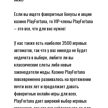
Если вы ищете фаворитные бонусы и акции
казино PlayFortuna, то VIP-члены PlayFortuna
– это все, что для вас нужно!
У нас также есть наиболее 3500 игровых
автоматов, так что у вас никогда не будет
недочета в выборе, любите ли вы
классические слоты либо новые
законодатели моды. Казино PlayFortuna
повсевременно развивалось на протяжении
почти всех лет и продолжает давать
фаворитные онлайн-игры для всех.
PlayFortuna дает широкий выбор игровых
автоматов, так что тут найдется что-то для