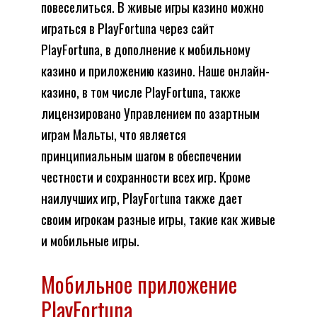
повеселиться. В живые игры казино можно
играться в PlayFortuna через сайт
PlayFortuna, в дополнение к мобильному
казино и приложению казино. Наше онлайн-
казино, в том числе PlayFortuna, также
лицензировано Управлением по азартным
играм Мальты, что является
принципиальным шагом в обеспечении
честности и сохранности всех игр. Кроме
наилучших игр, PlayFortuna также дает
своим игрокам разные игры, такие как живые
и мобильные игры.
Мобильное приложение
PlayFortuna