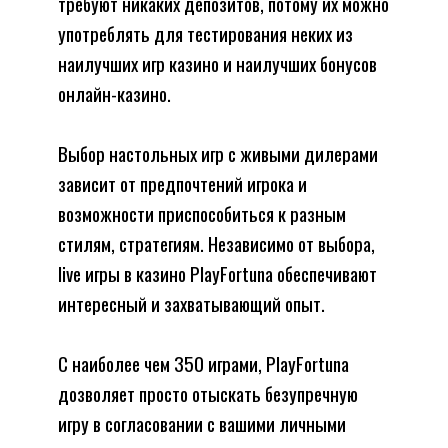
требуют никаких депозитов, потому их можно
употреблять для тестирования неких из
наилучших игр казино и наилучших бонусов
онлайн-казино.
Выбор настольных игр с живыми дилерами
зависит от предпочтений игрока и
возможности приспособиться к разным
стилям, стратегиям. Независимо от выбора,
live игры в казино PlayFortuna обеспечивают
интересный и захватывающий опыт.
С наиболее чем 350 играми, PlayFortuna
дозволяет просто отыскать безупречную
игру в согласовании с вашими личными