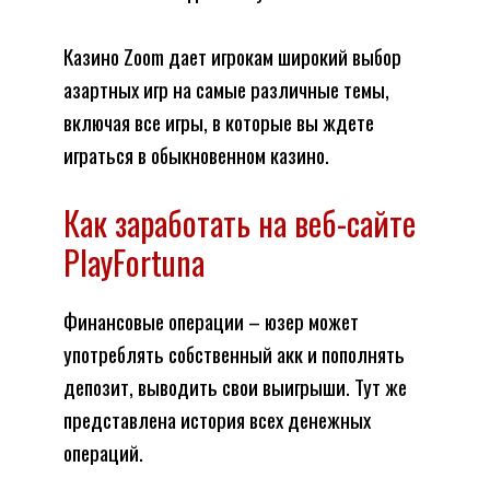
Казино Zoom дает игрокам широкий выбор
азартных игр на самые различные темы,
включая все игры, в которые вы ждете
играться в обыкновенном казино.
Как заработать на веб-сайте
PlayFortuna
Финансовые операции – юзер может
употреблять собственный акк и пополнять
депозит, выводить свои выигрыши. Тут же
представлена история всех денежных
операций.