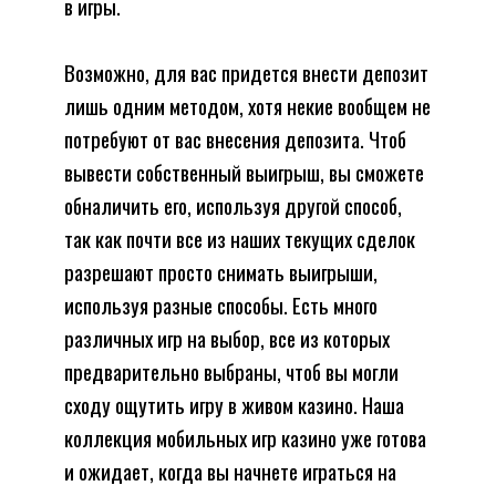
в игры.
Возможно, для вас придется внести депозит
лишь одним методом, хотя некие вообщем не
потребуют от вас внесения депозита. Чтоб
вывести собственный выигрыш, вы сможете
обналичить его, используя другой способ,
так как почти все из наших текущих сделок
разрешают просто снимать выигрыши,
используя разные способы. Есть много
различных игр на выбор, все из которых
предварительно выбраны, чтоб вы могли
сходу ощутить игру в живом казино. Наша
коллекция мобильных игр казино уже готова
и ожидает, когда вы начнете играться на