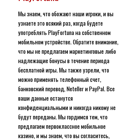
Мы знаем, что обожают наши игроки, и вы
узнаете это всякий раз, когда будете
употреблять PlayFortuna на собственном
мобильном устройстве. Обратите внимание,
что мы не предлагаем маркетинговые либо
надлежащие бонусы в течение периода
бесплатной игры. Мы также узрели, что
можно применять телефонный счет,
банковский перевод, Neteller и PayPal. Все
ваши данные останутся
конфиденциальными и никогда никому не
будут переданы. Мы гордимся тем, что
предлагаем первоклассное мобильное
казино, и мы знаем, что вы согласитесь,