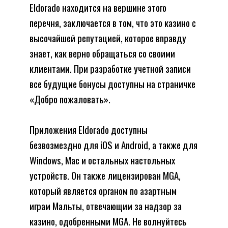
Eldorado находится на вершине этого
перечня, заключается в том, что это казино с
высочайшей репутацией, которое вправду
знает, как верно обращаться со своими
клиентами. При разработке учетной записи
все будущие бонусы доступны на страничке
«Добро пожаловать».
Приложения Eldorado доступны
безвозмездно для iOS и Android, а также для
Windows, Mac и остальных настольных
устройств. Он также лицензирован MGA,
который является органом по азартным
играм Мальты, отвечающим за надзор за
казино, одобренными MGA. Не волнуйтесь