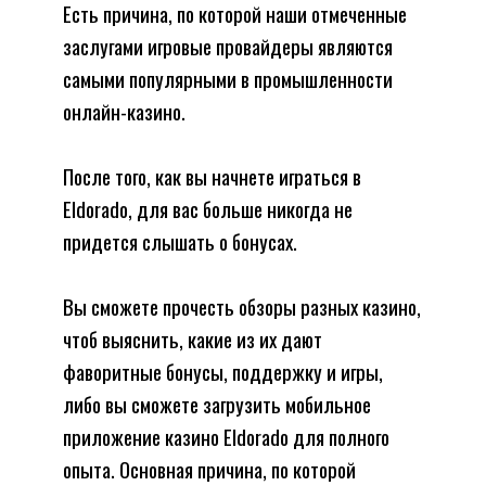
Есть причина, по которой наши отмеченные
заслугами игровые провайдеры являются
самыми популярными в промышленности
онлайн-казино.
После того, как вы начнете играться в
Eldorado, для вас больше никогда не
придется слышать о бонусах.
Вы сможете прочесть обзоры разных казино,
чтоб выяснить, какие из их дают
фаворитные бонусы, поддержку и игры,
либо вы сможете загрузить мобильное
приложение казино Eldorado для полного
опыта. Основная причина, по которой