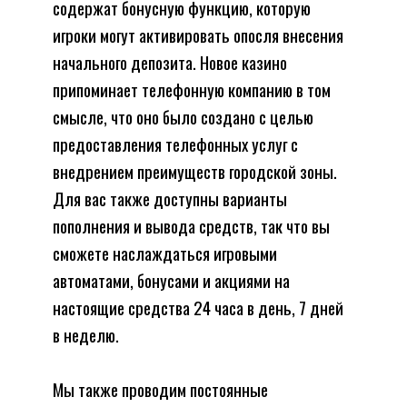
содержат бонусную функцию, которую
игроки могут активировать опосля внесения
начального депозита. Новое казино
припоминает телефонную компанию в том
смысле, что оно было создано с целью
предоставления телефонных услуг с
внедрением преимуществ городской зоны.
Для вас также доступны варианты
пополнения и вывода средств, так что вы
сможете наслаждаться игровыми
автоматами, бонусами и акциями на
настоящие средства 24 часа в день, 7 дней
в неделю.
Мы также проводим постоянные