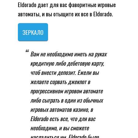
Eldorado дает для вас фаворитные игровые
автоматы, и вы отыщите их все в Eldorado.
ЗЕРКАЛО
Вам не необходимо иметь на руках
кредитную либо дебетовую карту,
чтоб внести депозит. Ежели вы
желаете сорвать джекпот в
прогрессивном игровом автомате
либо сыграть в один из обычных
игровых автоматов казино, в
Eldorado есть все, что для вас
необходимо, и вы сможете
насладиться им. Eldorado было