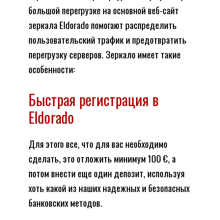
большой перегрузке на основной веб-сайт
зеркала Eldorado помогают распределить
пользовательский трафик и предотвратить
перегрузку серверов. Зеркало имеет такие
особенности:
Быстрая регистрация в
Eldorado
Для этого все, что для вас необходимо
сделать, это отложить минимум 100 €, а
потом внести еще один депозит, используя
хоть какой из наших надежных и безопасных
банковских методов.