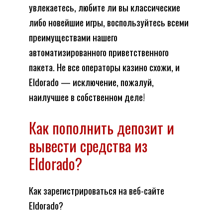
увлекаетесь, любите ли вы классические
либо новейшие игры, воспользуйтесь всеми
преимуществами нашего
автоматизированного приветственного
пакета. Не все операторы казино схожи, и
Eldorado — исключение, пожалуй,
наилучшее в собственном деле!
Как пополнить депозит и
вывести средства из
Eldorado?
Как зарегистрироваться на веб-сайте
Eldorado?