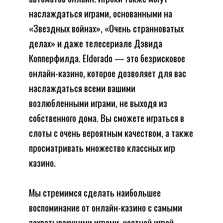
наслаждаться играми, основанными на
«Звездных войнах», «Очень странноватых
делах» и даже телесериале Дэвида
Копперфилда. Eldorado — это безрисковое
онлайн-казино, которое дозволяет для вас
наслаждаться всеми вашими
возлюбленными играми, не выходя из
собственного дома. Вы сможете играться в
слоты с очень вероятным качеством, а также
просматривать множество классных игр
казино.
Мы стремимся сделать наибольшее
воспоминание от онлайн-казино с самыми
захватывающими играми, честной игрой,