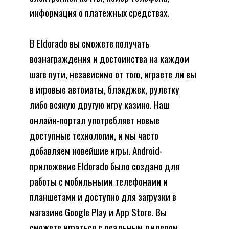
информация о платежных средствах.
В Eldorado вы сможете получать
вознаграждения и достоинства на каждом
шаге пути, независимо от того, играете ли вы
в игровые автоматы, блэкджек, рулетку
либо всякую другую игру казино. Наш
онлайн-портал употребляет новые
доступные технологии, и мы часто
добавляем новейшие игры. Android-
приложение Eldorado было создано для
работы с мобильными телефонами и
планшетами и доступно для загрузки в
магазине Google Play и App Store. Вы
сможете играться с реальным дилером