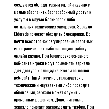
создаются обладателями онлайн казино с
целью обеспечить бесперебойный доступ к
услугам в случае блокировок либо
остальных технических заморочек. Зеркало
Eldorado помогает обходить блокировки. Во
почти всех странах регулирование азартных
игр ограничивает либо запрещает работу
онлайн казино. При блокировке основного
веб-сайта игроки могут применять зеркало
для доступа к площадке. Ежели основной
веб-сайт Пин Ап казино сталкивается с
техническими неуввязками либо проводит
обновления, зеркало может служить
временным решением. Дополнительно
зеркало помогает распределять трафик. При