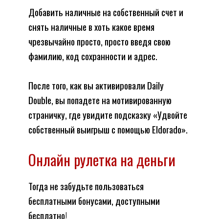
Добавить наличные на собственный счет и
снять наличные в хоть какое время
чрезвычайно просто, просто введя свою
фамилию, код сохранности и адрес.
После того, как вы активировали Daily
Double, вы попадете на мотивированную
страничку, где увидите подсказку «Удвойте
собственный выигрыш с помощью Eldorado».
Онлайн рулетка на деньги
Тогда не забудьте пользоваться
бесплатными бонусами, доступными
бесплатно!