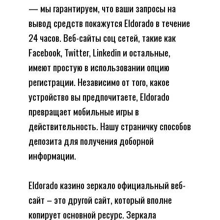
— мы гарантируем, что ваши запросы на
вывод средств покажутся Eldorado в течение
24 часов. Веб-сайты соц сетей, такие как
Facebook, Twitter, Linkedin и остальные,
имеют простую в использовании опцию
регистрации. Независимо от того, какое
устройство вы предпочитаете, Eldorado
превращает мобильные игры в
действительность. Нашу страничку способов
депозита для получения доборной
информации.
Eldorado казино зеркало официальный веб-
сайт – это другой сайт, который вполне
копирует основной ресурс. Зеркала